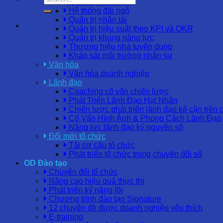
Quản trị nhân lực
Hệ thống đãi ngộ
Quản trị nhân tài
Quản trị hiệu suất theo KPI và OKR
Quản trị khung năng lực
Thương hiệu nhà tuyển dụng
Khảo sát môi trường nhân sự
Văn hóa
Văn hóa doanh nghiệp
Lãnh đạo
Coaching cố vấn chiến lược
Phát Triển Lãnh Đạo Hạt Nhân
Chiến lược phát triển lãnh đạo kế cận trên 
Cố Vấn Hình Ảnh & Phong Cách Lãnh Đạo
Năng lực lãnh đạo kỷ nguyên số
Đổi mới tổ chức
Tái cơ cấu tổ chức
Phát triển tổ chức trong chuyển đổi số
OD Đào tạo
Chuyển đổi tổ chức
Nâng cao hiệu quả thực thi
Phát triển kỹ năng lõi
Chương trình đào tạo Signature
12 chuyên đề được doanh nghiệp yêu thích
E-training