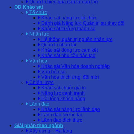
Quản trị hiệu quả đầu tư đào tạo
OD Khảo sát
Tổ chức
Khảo sát năng lực tổ chức
Đánh giá Năng lực Quản trị sự thay đổi
Khảo sát trưởng thành số
Nhân lực
Hệ thống quản trị nguồn nhân lực
Quản trị nhân tài
Khảo sát động lực cam kết
Khảo sát nhu cầu đào tạo
Văn hóa
Khảo sát Văn hóa doanh nghiệp
Văn hóa số
Văn hóa thích ứng, đổi mới
Chiến lược
Khảo sát chuỗi giá trị
Năng lực cạnh tranh
Hài lòng khách hàng
Lãnh đạo
Khảo sát năng lực lãnh đạo
Lãnh đạo tương lai
Lãnh đạo đích thực
Giải pháp theo ngành
Xây dựng – Hạ tầng