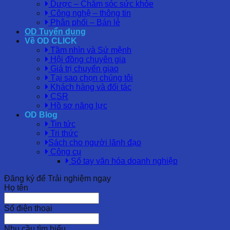
Dược – Chăm sóc sức khỏe
Công nghệ – thông tin
Phân phối – Bán lẻ
OD Tuyển dụng
Về OD CLICK
Tầm nhìn và Sứ mệnh
Hội đồng chuyên gia
Giá trị chuyển giao
Tại sao chọn chúng tôi
Khách hàng và đối tác
CSR
Hồ sơ năng lực
OD Blog
Tin tức
Tri thức
Sách cho người lãnh đạo
Công cụ
Sổ tay văn hóa doanh nghiệp
Đăng ký để Trải nghiệm ngay
Họ tên
Số điện thoại
Nhu cầu tìm hiểu