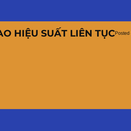
O HIỆU SUẤT LIÊN TỤC
Posted