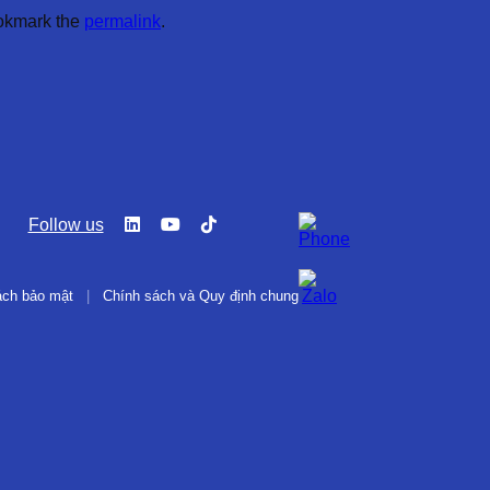
okmark the
permalink
.
Follow us
ách bảo mật
|
Chính sách và Quy định chung