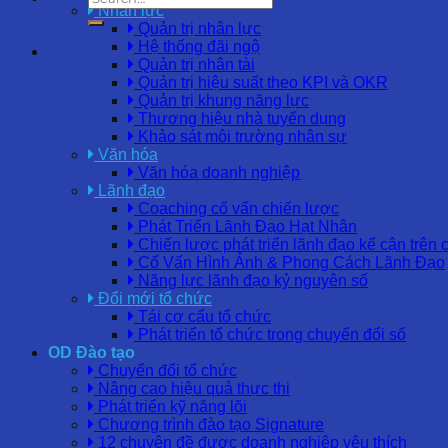
Nhân lực
Quản trị nhân lực
Hệ thống đãi ngộ
Quản trị nhân tài
Quản trị hiệu suất theo KPI và OKR
Quản trị khung năng lực
Thương hiệu nhà tuyển dụng
Khảo sát môi trường nhân sự
Văn hóa
Văn hóa doanh nghiệp
Lãnh đạo
Coaching cố vấn chiến lược
Phát Triển Lãnh Đạo Hạt Nhân
Chiến lược phát triển lãnh đạo kế cận trên 
Cố Vấn Hình Ảnh & Phong Cách Lãnh Đạo
Năng lực lãnh đạo kỷ nguyên số
Đổi mới tổ chức
Tái cơ cấu tổ chức
Phát triển tổ chức trong chuyển đổi số
OD Đào tạo
Chuyển đổi tổ chức
Nâng cao hiệu quả thực thi
Phát triển kỹ năng lõi
Chương trình đào tạo Signature
12 chuyên đề được doanh nghiệp yêu thích