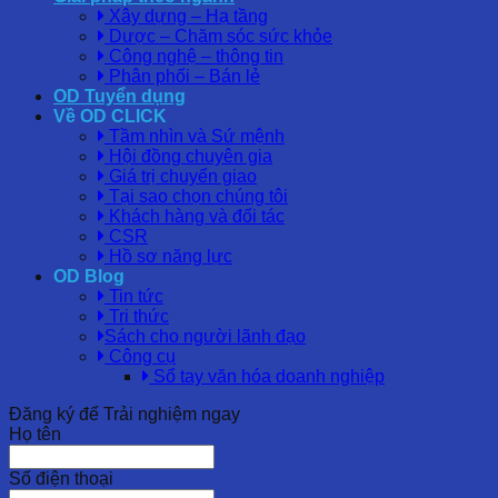
Xây dựng – Hạ tầng
Dược – Chăm sóc sức khỏe
Công nghệ – thông tin
Phân phối – Bán lẻ
OD Tuyển dụng
Về OD CLICK
Tầm nhìn và Sứ mệnh
Hội đồng chuyên gia
Giá trị chuyển giao
Tại sao chọn chúng tôi
Khách hàng và đối tác
CSR
Hồ sơ năng lực
OD Blog
Tin tức
Tri thức
Sách cho người lãnh đạo
Công cụ
Sổ tay văn hóa doanh nghiệp
Đăng ký để Trải nghiệm ngay
Họ tên
Số điện thoại