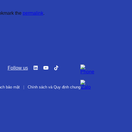
okmark the
permalink
.
Follow us
ách bảo mật
|
Chính sách và Quy định chung