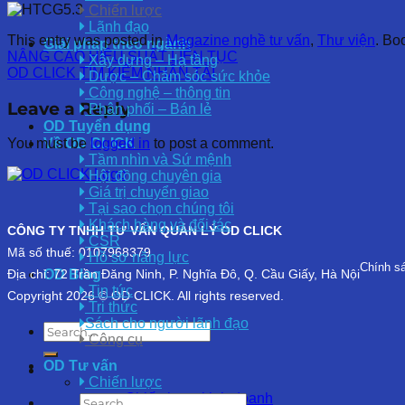
Chiến lược
Lãnh đạo
This entry was posted in
Magazine nghề tư vấn
,
Thư viện
. Bo
Giải pháp theo ngành
NÂNG CAO HIỆU SUẤT LIÊN TỤC
Xây dựng – Hạ tầng
OD CLICK TÌM KIẾM NHÂN TÀI
Dược – Chăm sóc sức khỏe
Công nghệ – thông tin
Leave a Reply
Phân phối – Bán lẻ
OD Tuyển dụng
Về OD CLICK
You must be
logged in
to post a comment.
Tầm nhìn và Sứ mệnh
Hội đồng chuyên gia
Giá trị chuyển giao
Tại sao chọn chúng tôi
Khách hàng và đối tác
CÔNG TY TNHH TƯ VẤN QUẢN LÝ OD CLICK
CSR
Mã số thuế: 0107968379
Hồ sơ năng lực
Chính s
OD Blog
Địa chỉ: 72 Trần Đăng Ninh, P. Nghĩa Đô, Q. Cầu Giấy, Hà Nội
Tin tức
Copyright 2026 © OD CLICK. All rights reserved.
Tri thức
Sách cho người lãnh đạo
Công cụ
OD Tư vấn
Chiến lược
Chiến lược kinh doanh