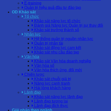
E-training
Quản trị hiệu quả đầu tư đào tạo
OD Khảo sát
Tổ chức
Khảo sát năng lực tổ chức
Đánh giá Năng lực Quản trị sự thay đổi
Khảo sát trưởng thành số
Nhân lực
Hệ thống quản trị nguồn nhân lực
Quản trị nhân tài
Khảo sát động lực cam kết
Khảo sát nhu cầu đào tạo
Văn hóa
Khảo sát Văn hóa doanh nghiệp
Văn hóa số
Văn hóa thích ứng, đổi mới
Chiến lược
Khảo sát chuỗi giá trị
Năng lực cạnh tranh
Hài lòng khách hàng
Lãnh đạo
Khảo sát năng lực lãnh đạo
Lãnh đạo tương lai
Lãnh đạo đích thực
Giải pháp theo ngành