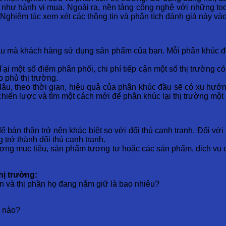
như hành vi mua. Ngoài ra, nền tảng công nghệ với những too
hiêm túc xem xét các thông tin và phân tích đánh giá này vào
au mà khách hàng sử dụng sản phẩm của bạn. Mỗi phân khúc đòi
Tại một số điểm phân phối, chi phí tiếp cận một số thị trường có
o phủ thị trường.
 lâu, theo thời gian, hiệu quả của phân khúc đầu sẽ có xu hướn
iến lược và tìm một cách mới để phân khúc lại thị trường một
để bản thân trở nên khác biệt so với đối thủ cạnh tranh. Đối vớ
trở thành đối thủ cạnh tranh.
ượng mục tiêu, sản phẩm tương tự hoặc các sản phẩm, dịch vụ 
hị trường:
 và thị phần họ đang nắm giữ là bao nhiêu?
ế nào?