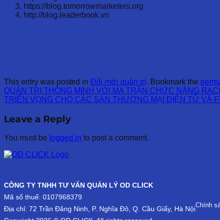
https://blog.tomorrowmarketers.org
http://blog.leaderbook.vn
This entry was posted in
Đổi mới quản trị
. Bookmark the
perma
QUẢN TRỊ THÔNG MINH VỚI MA TRẬN CHỨC NĂNG RAC
TRIỂN VỌNG CHO CÁC SÀN THƯƠNG MẠI ĐIỆN TỬ VÀ F
Leave a Reply
You must be
logged in
to post a comment.
CÔNG TY TNHH TƯ VẤN QUẢN LÝ OD CLICK
Mã số thuế: 0107968379
Chính s
Địa chỉ: 72 Trần Đăng Ninh, P. Nghĩa Đô, Q. Cầu Giấy, Hà Nội