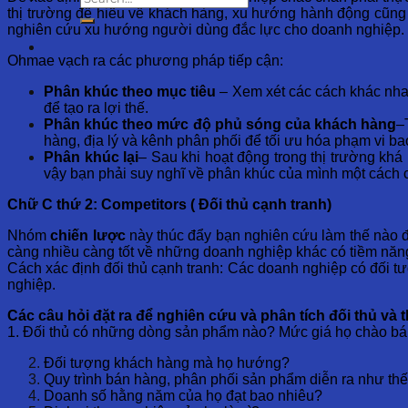
thị trường để hiểu về khách hàng, xu hướng hành động cũng 
nghiên cứu xu hướng người dùng đắc lực cho doanh nghiệp. Ng
Ohmae vạch ra các phương pháp tiếp cận:
Phân khúc theo mục tiêu
– Xem xét các cách khác nh
để tạo ra lợi thế.
Phân khúc theo mức độ phủ sóng của khách hàng
–
hàng, địa lý và kênh phân phối để tối ưu hóa phạm vi ba
Phân khúc lại
– Sau khi hoạt động trong thị trường khá
vậy bạn phải suy nghĩ về phân khúc của mình một cách ch
Chữ C thứ 2: Competitors ( Đối thủ cạnh tranh)
Nhóm
chiến lược
này thúc đẩy bạn nghiên cứu làm thế nào 
càng nhiều càng tốt về những doanh nghiệp khác có tiềm năng 
Cách xác định đối thủ cạnh tranh: Các doanh nghiệp có đối t
nghiệp.
Các câu hỏi đặt ra để nghiên cứu và phân tích đối thủ và t
1. Đối thủ có những dòng sản phẩm nào? Mức giá họ chào bán
Đối tượng khách hàng mà họ hướng?
Quy trình bán hàng, phân phối sản phẩm diễn ra như th
Doanh số hằng năm của họ đạt bao nhiêu?