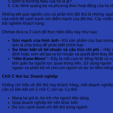
Định vị thương hiệu của họ là gì?
Các kênh quảng bá và phương thức hoạt động của họ là
Những kết quả nghiên cứu và phân tích đối thủ là những nguồn
của mình để cạnh tranh với điểm mạnh của đối thủ. Các chiến
trải nghiệm khách hàng.
Ohmae đưa ra 3 cách để thực hiện điều này như sau:
Sức mạnh của hình ảnh
– Khi sản phẩm của bạn tương 
ảnh là chìa khóa để phân biệt chính bạn
Sự khác biệt về lợi nhuận và cấu trúc chi phí
– Hãy 
định hoặc xem xét tạo ra lợi nhuận và quyết định thay đổ
“Hito-Kane-Mono”
– Đây là một cụm từ tiếng Nhật có ng
tinh giản ba nguồn lực quan trọng trên. Sử dụng nguồn 
ngoan và phân bổ nó cho con người và dự án tiềm năng n
Chữ C thứ ba: Doanh nghiệp
Không chỉ hiểu về đối thủ hay khách hàng, một doanh nghiệp
cần có liên kết với 2 chữ C còn lại. Cụ thể:
Mang lại giá trị, lợi ích cho người tiêu dùng
Giúp doanh nghiệp trở nên khác biệt
Đủ sức cạnh tranh với đối thủ trong ngành