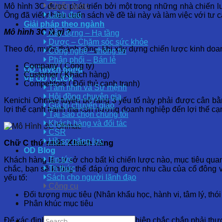
Chiến lược
Mô hình 3C được phát triển bởi một trong những nhà chiến lư
Lãnh đạo
Ông đã viết nhiều cuốn sách về đề tài này và làm việc với tư
Giải pháp theo ngành
Mô hình 3C là gì ?
Xây dựng – Hạ tầng
Dược – Chăm sóc sức khỏe
Theo đó, muốn thành công, khi xây dựng chiến lược kinh doanh
Công nghệ – thông tin
Phân phối – Bán lẻ
Company ( Công ty)
OD Tuyển dụng
Customer ( Khách hàng)
Về OD CLICK
Competitors ( Đối thủ cạnh tranh)
Tầm nhìn và Sứ mệnh
Hội đồng chuyên gia
Kenichi Ohmae tuyên bố rằng 3 yếu tố này phải được cân bằ
Giá trị chuyển giao
lợi thế cạnh tranh mà còn hướng doanh nghiệp đến lợi thế cạ
Tại sao chọn chúng tôi
Khách hàng và đối tác
CSR
Hồ sơ năng lực
Chữ C thứ nhất: Khách hàng
OD Blog
Tin tức
Khách hàng là cơ sở cho bất kì chiến lược nào, mục tiêu qua
Tri thức
chắc, bạn sẽ không thể đáp ứng được nhu cầu của cổ đông và
Sách cho người lãnh đạo
yếu tố:
Công cụ
Đối tượng mục tiêu (Nhân khẩu học, hành vi, tâm lý, th
Phân khúc mục tiêu
Để xác định các yếu tố này, doanh nghiệp chắc chắn phải thực