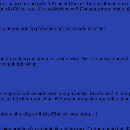
ợc hàng đầu thế giới là Kenichi Ohmae. Tiến sĩ Ohmae được co
 cách là đối tác cao cấp của McKinsey & Company trong nhiều n
, doanh nghiệp phải cân nhắc đến 3 yếu tố cốt lõi:
ng dưới dạng một tam giác chiến lược. Sự cân bằng trong mô 
nh tranh bền vững.
n trọng của bất kì chiến lược nào phải là lợi ích của khách h
 các bên liên quan khác. Điều quan trọng liên quan đến khách
ói quen, nhu cầu, sở thích, động cơ mua hàng,…)
 hiện nghiên cứu và phân tích thị trường. Sử dụng bảng hỏi, đ