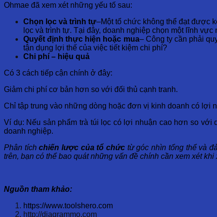
Ohmae đã xem xét những yếu tố sau:
Chọn lọc và trình tự
–Một tổ chức không thể đạt được kế
lọc và trình tự. Tại đây, doanh nghiệp chọn một lĩnh vực
Quyết định thực hiện hoặc mua
– Công ty cần phải quy
tận dụng lợi thế của việc tiết kiệm chi phí?
Chi phí – hiệu quả
Có 3 cách tiếp cận chính ở đây:
Giảm chi phí cơ bản hơn so với đối thủ cạnh tranh.
Chỉ tập trung vào những dòng hoặc đơn vị kinh doanh có lợi 
Ví dụ: Nếu sản phẩm trà túi lọc có lợi nhuận cao hơn so với 
doanh nghiệp.
Phân tích
chiến lược của tổ chức
từ góc nhìn tổng thể và đ
trên, bạn có thể bao quát những vấn đề chính cần xem xét kh
Nguồn tham khảo:
https://www.toolshero.com
http://diagrammo.com