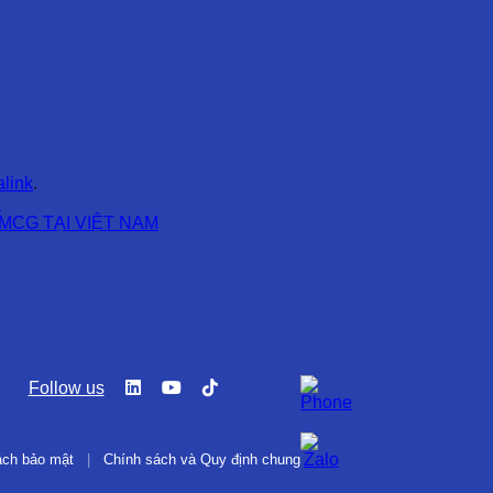
link
.
I
MCG TẠI VIỆT NAM
Follow us
ách bảo mật
|
Chính sách và Quy định chung