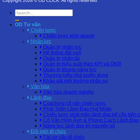
Copyright 2026 © OD CLICK. All rights reserved.
OD Tư vấn
Chiến lược
Chiến lược kinh doanh
Nhân lực
Quản trị nhân lực
Hệ thống đãi ngộ
Quản trị nhân tài
Quản trị hiệu suất theo KPI và OKR
Quản trị khung năng lực
Thương hiệu nhà tuyển dụng
Khảo sát môi trường nhân sự
Văn hóa
Văn hóa doanh nghiệp
Lãnh đạo
Coaching cố vấn chiến lược
Phát Triển Lãnh Đạo Hạt Nhân
Chiến lược phát triển lãnh đạo kế cận trên 
Cố Vấn Hình Ảnh & Phong Cách Lãnh Đạo
Năng lực lãnh đạo kỷ nguyên số
Đổi mới tổ chức
Tái cơ cấu tổ chức