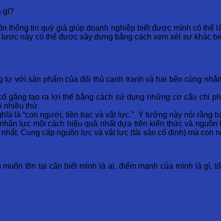
 gì?
 thông tin quý giá giúp doanh nghiệp biết được mình có thể là
 lược này có thể được xây dựng bằng cách xem xét sự khác biệt
tự với sản phẩm của đối thủ cạnh tranh và hai bên cùng nhắm 
cố gắng tạo ra lợi thế bằng cách sử dụng những cơ cấu chi phí
i nhiều thứ.
hĩa là “con người, tiền bạc và vật lực.” Ý tưởng này nói rằng 
nhân lực một cách hiệu quả nhất dựa trên kiến ​​thức và nguồn
hất. Cung cấp nguồn lực và vật lực (tài sản cố định) mà con n
 muốn tồn tại cần biết mình là ai, điểm mạnh của mình là gì,