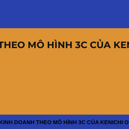
THEO MÔ HÌNH 3C CỦA KE
 KINH DOANH THEO MÔ HÌNH 3C
CỦA KENICHI 