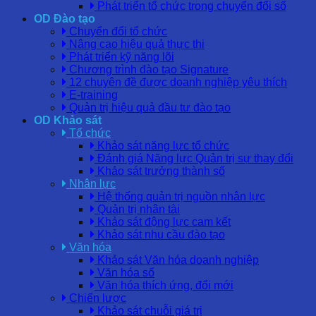
Phát triển tổ chức trong chuyển đổi số
OD Đào tạo
Chuyển đổi tổ chức
Nâng cao hiệu quả thực thi
Phát triển kỹ năng lõi
Chương trình đào tạo Signature
12 chuyên đề được doanh nghiệp yêu thích
E-training
Quản trị hiệu quả đầu tư đào tạo
OD Khảo sát
Tổ chức
Khảo sát năng lực tổ chức
Đánh giá Năng lực Quản trị sự thay đổi
Khảo sát trưởng thành số
Nhân lực
Hệ thống quản trị nguồn nhân lực
Quản trị nhân tài
Khảo sát động lực cam kết
Khảo sát nhu cầu đào tạo
Văn hóa
Khảo sát Văn hóa doanh nghiệp
Văn hóa số
Văn hóa thích ứng, đổi mới
Chiến lược
Khảo sát chuỗi giá trị