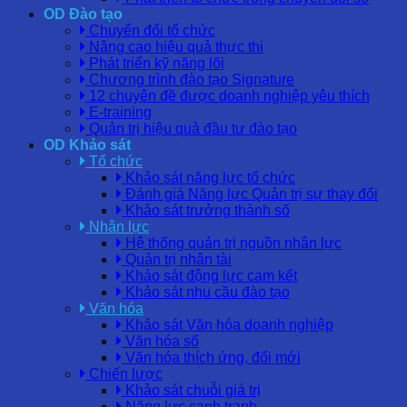
OD Đào tạo
Chuyển đổi tổ chức
Nâng cao hiệu quả thực thi
Phát triển kỹ năng lõi
Chương trình đào tạo Signature
12 chuyên đề được doanh nghiệp yêu thích
E-training
Quản trị hiệu quả đầu tư đào tạo
OD Khảo sát
Tổ chức
Khảo sát năng lực tổ chức
Đánh giá Năng lực Quản trị sự thay đổi
Khảo sát trưởng thành số
Nhân lực
Hệ thống quản trị nguồn nhân lực
Quản trị nhân tài
Khảo sát động lực cam kết
Khảo sát nhu cầu đào tạo
Văn hóa
Khảo sát Văn hóa doanh nghiệp
Văn hóa số
Văn hóa thích ứng, đổi mới
Chiến lược
Khảo sát chuỗi giá trị
Năng lực cạnh tranh