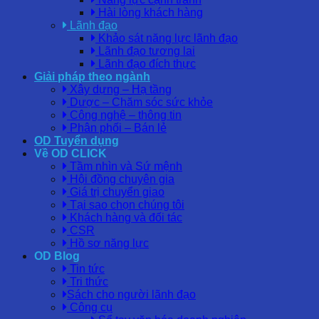
Hài lòng khách hàng
Lãnh đạo
Khảo sát năng lực lãnh đạo
Lãnh đạo tương lai
Lãnh đạo đích thực
Giải pháp theo ngành
Xây dựng – Hạ tầng
Dược – Chăm sóc sức khỏe
Công nghệ – thông tin
Phân phối – Bán lẻ
OD Tuyển dụng
Về OD CLICK
Tầm nhìn và Sứ mệnh
Hội đồng chuyên gia
Giá trị chuyển giao
Tại sao chọn chúng tôi
Khách hàng và đối tác
CSR
Hồ sơ năng lực
OD Blog
Tin tức
Tri thức
Sách cho người lãnh đạo
Công cụ