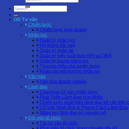
OD Tư vấn
Chiến lược
Chiến lược kinh doanh
Nhân lực
Quản trị nhân lực
Hệ thống đãi ngộ
Quản trị nhân tài
Quản trị hiệu suất theo KPI và OKR
Quản trị khung năng lực
Thương hiệu nhà tuyển dụng
Khảo sát môi trường nhân sự
Văn hóa
Văn hóa doanh nghiệp
Lãnh đạo
Coaching cố vấn chiến lược
Phát Triển Lãnh Đạo Hạt Nhân
Chiến lược phát triển lãnh đạo kế cận trên 
Cố Vấn Hình Ảnh & Phong Cách Lãnh Đạo
Năng lực lãnh đạo kỷ nguyên số
Đổi mới tổ chức
Tái cơ cấu tổ chức
Phát triển tổ chức trong chuyển đổi số