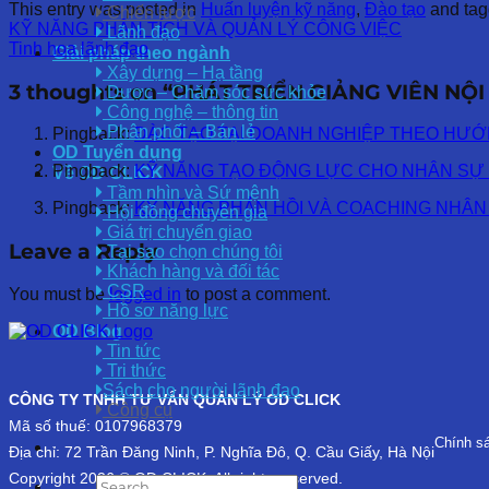
This entry was posted in
Huấn luyện kỹ năng
,
Đào tạo
and ta
Chiến lược
KỸ NĂNG PHÂN TÍCH VÀ QUẢN LÝ CÔNG VIỆC
Lãnh đạo
Tinh hoa lãnh đạo
Giải pháp theo ngành
Xây dựng – Hạ tầng
3 thoughts on “
PHÁT TRIỂN GIẢNG VIÊN NỘI
Dược – Chăm sóc sức khỏe
Công nghệ – thông tin
Phân phối – Bán lẻ
Pingback:
ĐÀO TẠO TẠI DOANH NGHIỆP THEO HƯỚNG 
OD Tuyển dụng
Pingback:
KỸ NĂNG TẠO ĐỘNG LỰC CHO NHÂN SỰ - Cô
Về OD CLICK
Tầm nhìn và Sứ mệnh
Pingback:
KỸ NĂNG PHẢN HỒI VÀ COACHING NHÂN VIÊ
Hội đồng chuyên gia
Giá trị chuyển giao
Leave a Reply
Tại sao chọn chúng tôi
Khách hàng và đối tác
CSR
You must be
logged in
to post a comment.
Hồ sơ năng lực
OD Blog
Tin tức
Tri thức
Sách cho người lãnh đạo
CÔNG TY TNHH TƯ VẤN QUẢN LÝ OD CLICK
Công cụ
Mã số thuế: 0107968379
Chính s
Địa chỉ: 72 Trần Đăng Ninh, P. Nghĩa Đô, Q. Cầu Giấy, Hà Nội
Copyright 2026 © OD CLICK. All rights reserved.