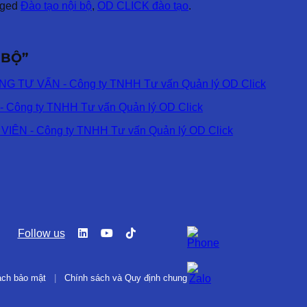
gged
Đào tạo nội bộ
,
OD CLICK đào tạo
.
 BỘ
”
TƯ VẤN - Công ty TNHH Tư vấn Quản lý OD Click
ng ty TNHH Tư vấn Quản lý OD Click
N - Công ty TNHH Tư vấn Quản lý OD Click
Follow us
ách bảo mật
|
Chính sách và Quy định chung