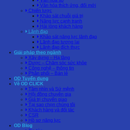
Văn hóa số
Văn hóa thích ứng, đổi mới
Chiến lược
Khảo sát chuỗi giá trị
Năng lực cạnh tranh
Hài lòng khách hàng
Lãnh đạo
Khảo sát năng lực lãnh đạo
Lãnh đạo tương lai
Lãnh đạo đích thực
Giải pháp theo ngành
Xây dựng – Hạ tầng
Dược – Chăm sóc sức khỏe
Công nghệ – thông tin
Phân phối – Bán lẻ
OD Tuyển dụng
Về OD CLICK
Tầm nhìn và Sứ mệnh
Hội đồng chuyên gia
Giá trị chuyển giao
Tại sao chọn chúng tôi
Khách hàng và đối tác
CSR
Hồ sơ năng lực
OD Blog