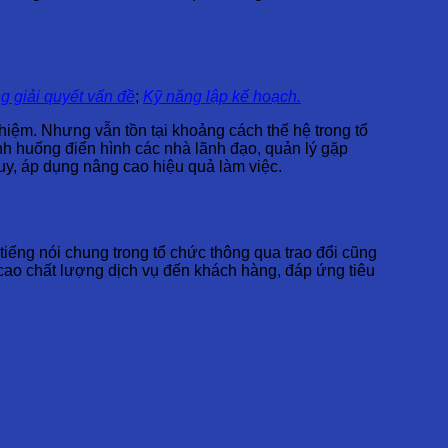
g giải quyết vấn đề
;
Kỹ năng lập kế hoạch.
hiệm. Nhưng vẫn tồn tại khoảng cách thế hệ trong tổ
ình huống điển hình các nhà lãnh đạo, quản lý gặp
duy, áp dụng nâng cao hiệu quả làm việc.
 tiếng nói chung trong tổ chức thông qua trao đổi cũng
cao chất lượng dịch vụ đến khách hàng, đáp ứng tiêu