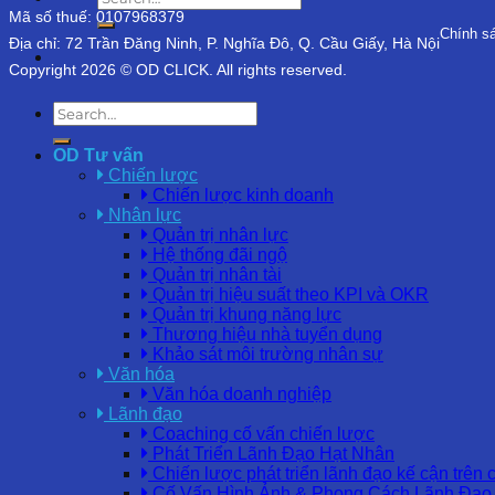
Mã số thuế: 0107968379
Chính s
Địa chỉ: 72 Trần Đăng Ninh, P. Nghĩa Đô, Q. Cầu Giấy, Hà Nội
Copyright 2026 © OD CLICK. All rights reserved.
OD Tư vấn
Chiến lược
Chiến lược kinh doanh
Nhân lực
Quản trị nhân lực
Hệ thống đãi ngộ
Quản trị nhân tài
Quản trị hiệu suất theo KPI và OKR
Quản trị khung năng lực
Thương hiệu nhà tuyển dụng
Khảo sát môi trường nhân sự
Văn hóa
Văn hóa doanh nghiệp
Lãnh đạo
Coaching cố vấn chiến lược
Phát Triển Lãnh Đạo Hạt Nhân
Chiến lược phát triển lãnh đạo kế cận trên 
Cố Vấn Hình Ảnh & Phong Cách Lãnh Đạo