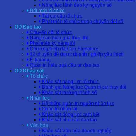
Năng lực lãnh đạo kỷ nguyên số
Đổi mới tổ chức
Tái cơ cấu tổ chức
Phát triển tổ chức trong chuyển đổi số
OD Đào tạo
Chuyển đổi tổ chức
Nâng cao hiệu quả thực thi
Phát triển kỹ năng lõi
Chương trình đào tạo Signature
12 chuyên đề được doanh nghiệp yêu thích
E-training
Quản trị hiệu quả đầu tư đào tạo
OD Khảo sát
Tổ chức
Khảo sát năng lực tổ chức
Đánh giá Năng lực Quản trị sự thay đổi
Khảo sát trưởng thành số
Nhân lực
Hệ thống quản trị nguồn nhân lực
Quản trị nhân tài
Khảo sát động lực cam kết
Khảo sát nhu cầu đào tạo
Văn hóa
Khảo sát Văn hóa doanh nghiệp