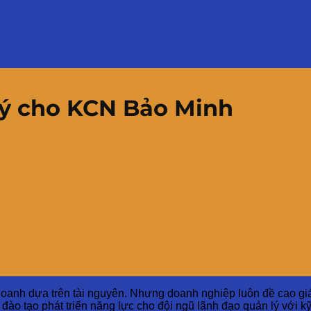
 lý cho KCN Bảo Minh
anh dựa trên tài nguyên. Nhưng doanh nghiệp luôn đề cao giá tr
đào tạo phát triển năng lực cho đội ngũ lãnh đạo quản lý với k