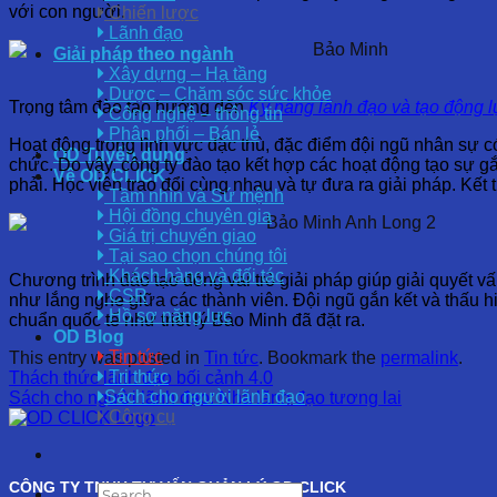
với con người.
Chiến lược
Lãnh đạo
Giải pháp theo ngành
Xây dựng – Hạ tầng
Dược – Chăm sóc sức khỏe
Trọng tâm đào tạo hướng đến
Kỹ năng lãnh đạo và tạo động l
Công nghệ – thông tin
Phân phối – Bán lẻ
Hoạt động trong lĩnh vực đặc thù, đặc điểm đội ngũ nhân sự c
OD Tuyển dụng
chức. Do vậy, công ty đào tạo kết hợp các hoạt động tạo sự gắ
Về OD CLICK
phải. Học viên trao đổi cùng nhau và tự đưa ra giải pháp. Kết 
Tầm nhìn và Sứ mệnh
Hội đồng chuyên gia
Giá trị chuyển giao
Tại sao chọn chúng tôi
Khách hàng và đối tác
Chương trình đào tạo đóng vai trò giải pháp giúp giải quyết v
CSR
như lắng nghe giữa các thành viên. Đội ngũ gắn kết và thấu 
Hồ sơ năng lực
chuẩn quốc tế như triết lý Bảo Minh đã đặt ra.
OD Blog
Tin tức
This entry was posted in
Tin tức
. Bookmark the
permalink
.
Tri thức
Thách thức lãnh đạo bối cảnh 4.0
Sách cho người lãnh đạo
Sách cho người lãnh đạo: Nhà lãnh đạo tương lai
Công cụ
CÔNG TY TNHH TƯ VẤN QUẢN LÝ OD CLICK