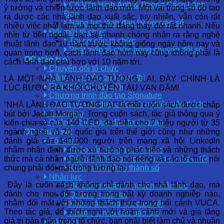
Cố Vấn Hình Ảnh & Phong Cách Lãnh
ý tưởng và chiến lược lãnh đạo mới. Một vài trong số đó tạo
Đạo
ra được các nhà lãnh đạo xuất sắc, tuy nhiên, vẫn còn rất
Năng lực lãnh đạo kỷ nguyên số
nhiều việc phải làm và mọi thứ đang thay đổi rất nhanh. Nếu
Đổi mới tổ chức
nhìn từ bên ngoài, bạn sẽ nhanh chóng nhận ra rằng nghệ
Tái cơ cấu tổ chức
thuật lãnh đạo 10 năm trước không giống ngày hôm nay và
Phát triển tổ chức trong chuyển đổi số
quan trọng hơn, cách lãnh đạo hôm nay cũng không phải là
OD Đào tạo
cách lãnh đạo phù hợp với 10 năm tới.
Chuyển đổi tổ chức
Nâng cao hiệu quả thực thi
LÀ MỘT NHÀ LÃNH ĐẠO TƯƠNG LAI, ĐÂY CHÍNH LÀ
Phát triển kỹ năng lõi
LÚC BƯỚC RA KHỎI CHUYẾN TÀU VẠN DẶM!
Chương trình đào tạo Signature
12 chuyên đề được doanh nghiệp yêu thích
“NHÀ LÃNH ĐẠO TƯƠNG LAI” là một cuốn sách được chắp
E-training
bút bởi Jacob Morgan. Trong cuốn sách, tác giả thông qua ý
Quản trị hiệu quả đầu tư đào tạo
kiến chia sẻ của 140 CEO, đại diện cho 7 triệu người từ 35
ngành nghề và 20 quốc gia trên thế giới cũng như những
OD Khảo sát
đánh giá của 140.000 người trên mạng xã hội LinkedIn
Tổ chức
nhằm nhận định được xu hướng phát triển và những thách
Khảo sát năng lực tổ chức
thức mà cá nhân người lãnh đạo nói riêng và các tổ chức nói
Đánh giá Năng lực Quản trị sự thay đổi
chung phải đối mặt trong tương lai.
Khảo sát trưởng thành số
Nhân lực
Đây là cuốn sách không chỉ dành cho nhà lãnh đạo, mà
Hệ thống quản trị nguồn nhân lực
dành cho mọi đối tượng trong bất kỳ doanh nghiệp nào,
Quản trị nhân tài
nhằm đối mặt với những thách thức trong bối cảnh VUCA.
Khảo sát động lực cam kết
Theo tác giả, để thích nghi với hoàn cảnh mới và gia tăng
Khảo sát nhu cầu đào tạo
giá trị bản thân trong tổ chức, bạn phải biết làm chủ và nhuần
Văn hóa