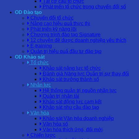
Tái cơ cấu tổ chức
Phát triển tổ chức trong chuyển đổi số
OD Đào tạo
Chuyển đổi tổ chức
Nâng cao hiệu quả thực thi
Phát triển kỹ năng lõi
Chương trình đào tạo Signature
12 chuyên đề được doanh nghiệp yêu thích
E-training
Quản trị hiệu quả đầu tư đào tạo
OD Khảo sát
Tổ chức
Khảo sát năng lực tổ chức
Đánh giá Năng lực Quản trị sự thay đổi
Khảo sát trưởng thành số
Nhân lực
Hệ thống quản trị nguồn nhân lực
Quản trị nhân tài
Khảo sát động lực cam kết
Khảo sát nhu cầu đào tạo
Văn hóa
Khảo sát Văn hóa doanh nghiệp
Văn hóa số
Văn hóa thích ứng, đổi mới
Chiến lược