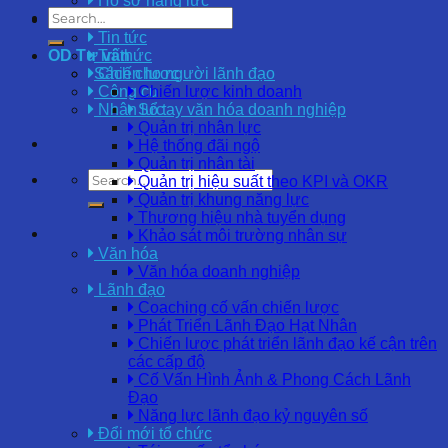
Hồ sơ năng lực
OD Blog
Tin tức
OD Tư vấn
Tri thức
Chiến lược
Sách cho người lãnh đạo
Chiến lược kinh doanh
Công cụ
Nhân lực
Sổ tay văn hóa doanh nghiệp
Quản trị nhân lực
Hệ thống đãi ngộ
Quản trị nhân tài
Quản trị hiệu suất theo KPI và OKR
Quản trị khung năng lực
Thương hiệu nhà tuyển dụng
Khảo sát môi trường nhân sự
Văn hóa
Văn hóa doanh nghiệp
Lãnh đạo
Coaching cố vấn chiến lược
Phát Triển Lãnh Đạo Hạt Nhân
Chiến lược phát triển lãnh đạo kế cận trên
các cấp độ
Cố Vấn Hình Ảnh & Phong Cách Lãnh
Đạo
Năng lực lãnh đạo kỷ nguyên số
Đổi mới tổ chức