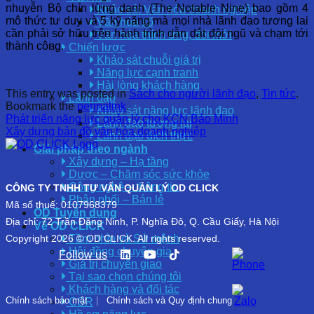
nhuyễn Bộ chín lừng danh (The Notable Nine) bao gồm 4
Khảo sát Văn hóa doanh nghiệp
mô thức tư duy và 5 kỹ năng mà mọi nhà lãnh đạo tương lai
Văn hóa số
cần phải sở hữu trên hành trình dẫn dắt đội ngũ và chạm tới
Văn hóa thích ứng, đổi mới
thành công.
Chiến lược
Khảo sát chuỗi giá trị
Năng lực cạnh tranh
Hài lòng khách hàng
This entry was posted in
Sách cho người lãnh đạo
,
Tin tức
.
Lãnh đạo
Bookmark the
permalink
.
Khảo sát năng lực lãnh đạo
Phát triển năng lực quản lý cho KCN Bảo Minh
Lãnh đạo tương lai
Xây dựng bản đồ văn hóa doanh nghiệp
Lãnh đạo đích thực
Giải pháp theo ngành
Xây dựng – Hạ tầng
Dược – Chăm sóc sức khỏe
Công nghệ – thông tin
CÔNG TY TNHH TƯ VẤN QUẢN LÝ OD CLICK
Phân phối – Bán lẻ
Mã số thuế: 0107968379
OD Tuyển dụng
Địa chỉ: 72 Trần Đăng Ninh, P. Nghĩa Đô, Q. Cầu Giấy, Hà Nội
Về OD CLICK
Tầm nhìn và Sứ mệnh
Copyright 2026 © OD CLICK. All rights reserved.
Hội đồng chuyên gia
Follow us
Giá trị chuyển giao
Tại sao chọn chúng tôi
Khách hàng và đối tác
Chính sách bảo mật
|
Chính sách và Quy định chung
CSR