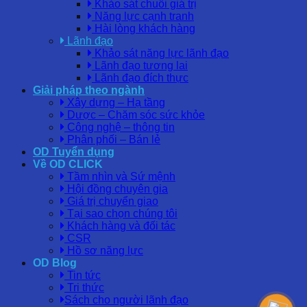
Khảo sát chuỗi giá trị
Năng lực cạnh tranh
Hài lòng khách hàng
Lãnh đạo
Khảo sát năng lực lãnh đạo
Lãnh đạo tương lai
Lãnh đạo đích thực
Giải pháp theo ngành
Xây dựng – Hạ tầng
Dược – Chăm sóc sức khỏe
Công nghệ – thông tin
Phân phối – Bán lẻ
OD Tuyển dụng
Về OD CLICK
Tầm nhìn và Sứ mệnh
Hội đồng chuyên gia
Giá trị chuyển giao
Tại sao chọn chúng tôi
Khách hàng và đối tác
CSR
Hồ sơ năng lực
OD Blog
Tin tức
Tri thức
Sách cho người lãnh đạo