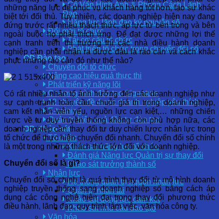
Cố Vấn Hình Ảnh & Phong Cách Lãnh
những năng lực để phục vụ khách hàng tốt hơn, tạo sự khác
Đạo
biệt tới đối thủ. Tuy nhiên, các doanh nghiệp hiện nay đang
Năng lực lãnh đạo kỷ nguyên số
đứng trước rất nhiều thách thức, áp lực từ bên trong và bên
Đổi mới tổ chức
ngoài buộc họ phải thích ứng. Để đạt được những lợi thế
Tái cơ cấu tổ chức
cạnh tranh trên thị trường thì các nhà điều hành doanh
Phát triển tổ chức trong chuyển đổi số
nghiệp cần phải nhận ra được đâu là rào cản và cách khắc
OD Đào tạo
phục những rào cản đó như thế nào?
Chuyển đổi tổ chức
Nâng cao hiệu quả thực thi
Phát triển kỹ năng lõi
Chương trình đào tạo Signature
Có rất nhiều nhân tố ảnh hưởng đến các doanh nghiệp như
12 chuyên đề được doanh nghiệp yêu thích
sự cạnh tranh toàn cầu, chuỗi giá trị trong doanh nghiệp,
E-training
cam kết nhân viên yếu, nguồn lực cạn kiệt,… những chiến
Quản trị hiệu quả đầu tư đào tạo
lược về tư duy truyền thống không còn phù hợp nữa, các
doanh nghiệp cần thay đổi tư duy chiến lược nhân lực trong
OD Khảo sát
tổ chức để thực hiện chuyển đổi nhanh. Chuyển đổi số chính
Tổ chức
là một trong những thách thức lớn đối với doanh nghiệp.
Khảo sát năng lực tổ chức
Đánh giá Năng lực Quản trị sự thay đổi
Chuyển đổi số là gì?
Khảo sát trưởng thành số
Nhân lực
Chuyển đổi số chính là quá trình thay đổi từ mô hình doanh
Hệ thống quản trị nguồn nhân lực
nghiệp truyền thống sang doanh nghiệp số bằng cách áp
Quản trị nhân tài
dụng các công nghệ hiện đại trong thay đổi phương thức
Khảo sát động lực cam kết
điều hành, lãnh đạo, quy trình làm việc, văn hóa công ty.
Khảo sát nhu cầu đào tạo
Văn hóa