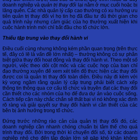
doanh nghiệp và
quản trị thay đổi
lại nằm ở mục cuối hoặc bị
lãng quên. Các nhà quản lý cấp cao thường có xu hướng ưu
tiên quản trị thay đổi vì họ tin họ đã đầu tư đủ thời gian cho
quá trình này nhưng cảm giác của họ thường xuất hiện khi
cuộc hành trình mới chỉ bắt đầu cho tổ chức lớn.
Thiếu tập trung vào thay đổi hành vi
Điều cuối cùng nhưng không kém phần quan trọng (trên thực
tế, đây có lẽ là vấn đề lớn nhất) – thường không có sự phân
biệt giữa thay đổi hoạt động và thay đổi hành vi. Theo một số
người, việc theo dõi cột mốc và các cuộc họp của ban chỉ
đạo thường xuyên để xem xét tiến độ thực hiện các thay đổi
được coi là quản trị thay đổi toàn diện. Điều này đi kèm với
kỳ vọng ngầm rằng quản lý cấp trung phải biết cách xếp
thông tin thông qua cơ cấu tổ chức và truyền đạt các thay đổi
cần thiết cho các nhóm của họ để đưa dự án vào cuộc sống.
Cách tiếp cận này chắc chắn sẽ thất bại vì nó không xác định
rõ ràng và giải quyết sự thay đổi hành vi cần thiết của các
bên bị ảnh hưởng trong tổ chức.
Đứng trước những rào cản của quản trị thay đổi đó, các
doanh nghiệp cần nhanh chóng chuẩn bị tâm thế cho quá
trình thay đổi. Bởi trong thời kì chuyển đổi số, từ các doanh
nghiệp nhỏ cho đến tập đoàn lớn sẽ gặp khó khăn không