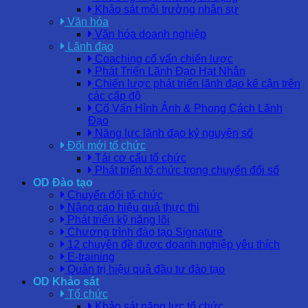
Khảo sát môi trường nhân sự
Văn hóa
Văn hóa doanh nghiệp
Lãnh đạo
Coaching cố vấn chiến lược
Phát Triển Lãnh Đạo Hạt Nhân
Chiến lược phát triển lãnh đạo kế cận trên
các cấp độ
Cố Vấn Hình Ảnh & Phong Cách Lãnh
Đạo
Năng lực lãnh đạo kỷ nguyên số
Đổi mới tổ chức
Tái cơ cấu tổ chức
Phát triển tổ chức trong chuyển đổi số
OD Đào tạo
Chuyển đổi tổ chức
Nâng cao hiệu quả thực thi
Phát triển kỹ năng lõi
Chương trình đào tạo Signature
12 chuyên đề được doanh nghiệp yêu thích
E-training
Quản trị hiệu quả đầu tư đào tạo
OD Khảo sát
Tổ chức
Khảo sát năng lực tổ chức