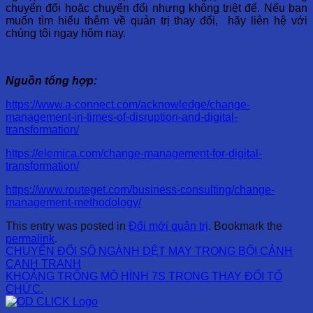
chuyển đổi hoặc chuyển đổi nhưng không triệt để. Nếu bạn
muốn tìm hiểu thêm về quản trị thay đổi, hãy liên hệ với
chúng tôi ngay hôm nay.
Nguồn tổng hợp:
https://www.a-connect.com/acknowledge/change-
management-in-times-of-disruption-and-digital-
transformation/
https://elemica.com/change-management-for-digital-
transformation/
https://www.routeget.com/business-consulting/change-
management-methodology/
This entry was posted in
Đổi mới quản trị
. Bookmark the
permalink
.
CHUYỂN ĐỔI SỐ NGÀNH DỆT MAY TRONG BỐI CẢNH
CẠNH TRANH
KHOẢNG TRỐNG MÔ HÌNH 7S TRONG THAY ĐỔI TỔ
CHỨC.