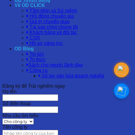
Về OD CLICK
Tầm nhìn và Sứ mệnh
Hội đồng chuyên gia
Giá trị chuyển giao
Tại sao chọn chúng tôi
Khách hàng và đối tác
CSR
Hồ sơ năng lực
OD Blog
Tin tức
Tri thức
Sách cho người lãnh đạo
Công cụ
Sổ tay văn hóa doanh nghiệp
Đăng ký để Trải nghiệm ngay
Họ tên
Số điện thoại
Nhu cầu tìm hiểu
Tên công ty