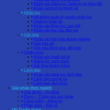
Đánh giá Năng lực Quản trị sự thay đổi
Khảo sát trưởng thành số
Nhân lực
Hệ thống quản trị nguồn nhân lực
Quản trị nhân tài
Khảo sát động lực cam kết
Khảo sát nhu cầu đào tạo
Văn hóa
Khảo sát Văn hóa doanh nghiệp
Văn hóa số
Văn hóa thích ứng, đổi mới
Chiến lược
Khảo sát chuỗi giá trị
Năng lực cạnh tranh
Hài lòng khách hàng
Lãnh đạo
Khảo sát năng lực lãnh đạo
Lãnh đạo tương lai
Lãnh đạo đích thực
Giải pháp theo ngành
Xây dựng – Hạ tầng
Dược – Chăm sóc sức khỏe
Công nghệ – thông tin
Phân phối – Bán lẻ
OD Tuyển dụng