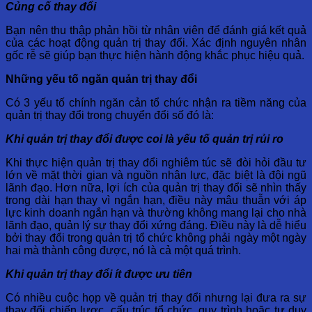
Củng cố thay đổi
Bạn nên thu thập phản hồi từ nhân viên để đánh giá kết quả
của các hoạt động quản trị thay đổi. Xác định nguyên nhân
gốc rễ sẽ giúp bạn thực hiện hành động khắc phục hiệu quả.
Những yếu tố ngăn quản trị thay đổi
Có 3 yếu tố chính ngăn cản tổ chức nhận ra tiềm năng của
quản trị thay đổi trong chuyển đổi số đó là:
Khi quản trị thay đổi được coi là yếu tố quản trị rủi ro
Khi thực hiện quản trị thay đổi nghiêm túc sẽ đòi hỏi đầu tư
lớn về mặt thời gian và nguồn nhân lực, đặc biệt là đội ngũ
lãnh đạo. Hơn nữa, lợi ích của quản trị thay đổi sẽ nhìn thấy
trong dài hạn thay vì ngắn hạn, điều này mâu thuẫn với áp
lực kinh doanh ngắn hạn và thường không mang lại cho nhà
lãnh đạo, quản lý sự thay đổi xứng đáng. Điều này là dễ hiểu
bởi thay đổi trong quản trị tổ chức không phải ngày một ngày
hai mà thành công được, nó là cả một quá trình.
Khi quản trị thay đổi ít được ưu tiên
Có nhiều cuộc họp về quản trị thay đổi nhưng lại đưa ra sự
thay đổi chiến lược, cấu trúc tổ chức, quy trình hoặc tư duy