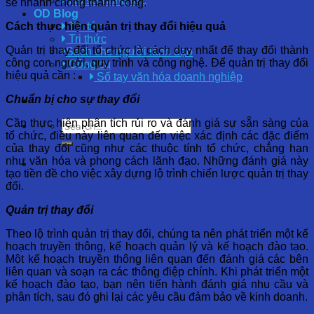
Hồ sơ năng lực
sẽ nhanh chóng thành công.
OD Blog
Cách thực hiện quản trị thay đổi hiệu quả
Tin tức
Tri thức
Quản trị thay đổi tổ chức là cách duy nhất để thay đổi thành
Sách cho người lãnh đạo
công con người, quy trình và công nghệ. Để quản trị thay đổi
Công cụ
hiệu quả cần :
Sổ tay văn hóa doanh nghiệp
Chuẩn bị cho sự thay đổi
Cần thực hiện phân tích rủi ro và đánh giá sự sẵn sàng của
tổ chức, điều này liên quan đến việc xác định các đặc điểm
của thay đổi cũng như các thuộc tính tổ chức, chẳng hạn
như văn hóa và phong cách lãnh đạo. Những đánh giá này
tạo tiền đề cho việc xây dựng lộ trình chiến lược quản trị thay
đổi.
Quản trị thay đổi
Theo lộ trình quản trị thay đổi, chúng ta nên phát triển một kế
hoạch truyền thông, kế hoạch quản lý và kế hoạch đào tạo.
Một kế hoạch truyền thông liên quan đến đánh giá các bên
liên quan và soạn ra các thông điệp chính. Khi phát triển một
kế hoạch đào tạo, bạn nên tiến hành đánh giá nhu cầu và
phân tích, sau đó ghi lại các yêu cầu đảm bảo về kinh doanh.