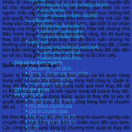
Nhiều tổ chức hiện đang xử lý các tác động của chuyển đổi
Khảo sát Văn hóa doanh nghiệp
số cho doanh nghiệp và các hệ thống, quy trình và con
Văn hóa số
người. Việc xác định các thay đổi trong chiến lược không thể
Văn hóa thích ứng, đổi mới
giải quyết được vấn đề trong điều kiện mới này mà cần tập
Chiến lược
trung vào cách thực hiện các chiến lược, đặc biệt là sự phản
Khảo sát chuỗi giá trị
kháng của nhân viên trước sự thay đổi. Hầu hết, những nhà
Năng lực cạnh tranh
điều hành doanh nghiệp đều nhận thấy rằng, khi thị trường
Hài lòng khách hàng
thay đổi thì buộc họ phải thay đổi để thích nghi nhưng họ
Lãnh đạo
thường nói về lý thuyết hơn là thực hành sự thay đổi. Chính
Khảo sát năng lực lãnh đạo
bản thân những người điều hành lại không thay đổi dẫn đến
Lãnh đạo tương lai
sự nỗ lực thay đổi ở cả cấp độ cá nhân và tổ chức yếu.
Lãnh đạo đích thực
Giải pháp theo ngành
Quản trị sự thay đổi là gì?
Xây dựng – Hạ tầng
Dược – Chăm sóc sức khỏe
Quản trị thay đổi là một quá trình đóng vai trò quan trọng
Công nghệ – thông tin
trong việc chuyển đổi thành công trong một công ty. Quản trị
Phân phối – Bán lẻ
thay đổi đòi hỏi sự cam kết trong suốt quá trình thay đổi để
OD Tuyển dụng
có thể làm tốt vai trò của mỗi người trong kế hoạch thay đổi.
Về OD CLICK
Khi được hiểu và áp dụng đúng, quản trị thay đổi là yếu tố
Tầm nhìn và Sứ mệnh
quyết định cho sự thay đổi thành công trong thời kì chuyển
Hội đồng chuyên gia
đổi số.
Giá trị chuyển giao
Tại sao chọn chúng tôi
Để theo kịp các thay đổi trên thị trường thì doanh nghiệp cần
Khách hàng và đối tác
chuyển đổi hoạt động toàn diện từ chiến lược đến quy trình.
CSR
Các công ty sẵn sàng đăng ký chương trình quản trị thay đổi