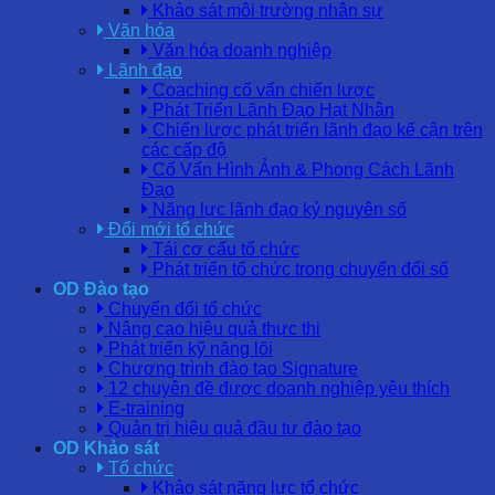
Khảo sát môi trường nhân sự
Văn hóa
Văn hóa doanh nghiệp
Lãnh đạo
Coaching cố vấn chiến lược
Phát Triển Lãnh Đạo Hạt Nhân
Chiến lược phát triển lãnh đạo kế cận trên
các cấp độ
Cố Vấn Hình Ảnh & Phong Cách Lãnh
Đạo
Năng lực lãnh đạo kỷ nguyên số
Đổi mới tổ chức
Tái cơ cấu tổ chức
Phát triển tổ chức trong chuyển đổi số
OD Đào tạo
Chuyển đổi tổ chức
Nâng cao hiệu quả thực thi
Phát triển kỹ năng lõi
Chương trình đào tạo Signature
12 chuyên đề được doanh nghiệp yêu thích
E-training
Quản trị hiệu quả đầu tư đào tạo
OD Khảo sát
Tổ chức
Khảo sát năng lực tổ chức