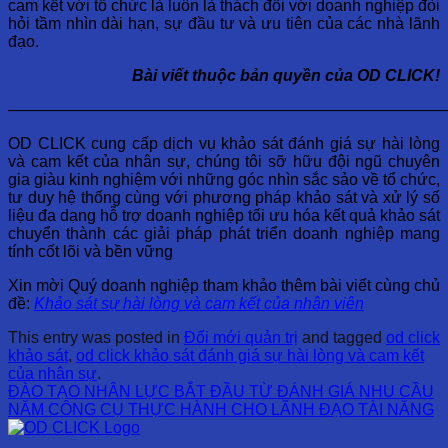
cam kết với tổ chức là luôn là thách đối với doanh nghiệp đòi
hỏi tầm nhìn dài hạn, sự đầu tư và ưu tiên của các nhà lãnh
đạo.
Bài viết thuộc bản quyền của OD CLICK!
————————————————————————————
OD CLICK cung cấp dịch vụ khảo sát đánh giá sự hài lòng
và cam kết của nhân sự, chúng tôi sỡ hữu đội ngũ chuyên
gia giàu kinh nghiệm với những góc nhìn sắc sảo về tổ chức,
tư duy hệ thống cùng với phương pháp khảo sát và xử lý số
liệu đa dạng hỗ trợ doanh nghiệp tối ưu hóa kết quả khảo sát
chuyển thành các giải pháp phát triển doanh nghiệp mang
tính cốt lõi và bền vững
Xin mời Quý doanh nghiệp tham khảo thêm bài viết cùng chủ
đề:
Khảo sát sự hài lòng và cam kết của nhân viên
This entry was posted in
Đổi mới quản trị
and tagged
od click
khảo sát
,
od click khảo sát đánh giá sự hài lòng và cam kết
của nhân sự
.
ĐÀO TẠO NHÂN LỰC BẮT ĐẦU TỪ ĐÁNH GIÁ NHU CẦU
NĂM CÔNG CỤ THỰC HÀNH CHO LÃNH ĐẠO TÀI NĂNG