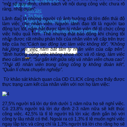
Hồ sơ năng lực
“một số quy định, chính sách về nội dung công việc chưa rõ
OD Blog
ràng, nhất quán”.
Tin tức
Tri thức
Lãnh đạo là những người có ảnh hưởng rất lớn đến thái độ
Sách cho người lãnh đạo
làm việc cho nhân viên. Người lãnh đạo tốt là người tạo
Công cụ
động lực tốt, nắm bắt được tâm lý nhân viên để tô chức công
Sổ tay văn hóa doanh nghiệp
việc hiệu quả hơn. Thế nhưng thật báo động khi chúng tôi
nhận được rất nhiều phản hồi của nhân viên về cấp trên trực
tiếp của họ:
“Cách tạo động lực làm việc không tốt”, “Không
hài lòng với việc nắm bắt tâm lý nhân viên của cấp trên”,
“định hướng công việc không khoa học và rõ ràng, làm việc
theo cảm tính”, “Sự gắn kết giữa sếp và nhân viên chưa cao”,
“Thái độ nhân viên trong công công ty không đoàn kết”,
“Quản lí chưa chuyên nghiệp”.
Từ khảo sát khách quan của OD CLICK cũng cho thấy được
thực trạng cam kết của nhân viên với nơi họ làm việc:
27,5% người trả lời dự tính dưới 1 năm nữa họ sẽ nghỉ việc.
Có 23,8% người trả lời dự định 2-3 năm nữa sẽ kết thúc
công việc. 42,5% là tỉ lệ người trả lời xác định gắn bó với
công ty lâu nhất có thể. Ngoài ra có 1,3% tỉ lệ muốn nghỉ việc
ngay lập tức và cũng chỉ là 1,3% người trả lời cho rằng họ sẽ