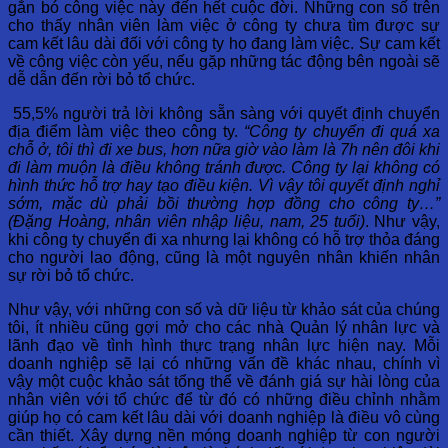
gắn bó công việc này đến hết cuộc đời. Những con số trên
cho thấy nhân viên làm việc ở công ty chưa tìm được sự
cam kết lâu dài đối với công ty họ đang làm việc. Sự cam kết
về công việc còn yếu, nếu gặp những tác động bên ngoài sẽ
dễ dẫn đến rời bỏ tổ chức.
55,5% người trả lời không sẵn sàng với quyết định chuyển
địa điểm làm việc theo công ty.
“Công ty chuyển đi quá xa
chỗ ở, tôi thì đi xe bus, hơn nữa giờ vào làm là 7h nên đôi khi
đi làm muộn là điều không tránh được. Công ty lại không có
hình thức hỗ trợ hay tạo điều kiện. Vì vậy tôi quyết định nghỉ
sớm, mặc dù phải bồi thường hợp đồng cho công ty…”
(Đặng Hoàng, nhân viên nhập liệu, nam, 25 tuổi)
. Như vậy,
khi công ty chuyển đi xa nhưng lại không có hỗ trợ thỏa đáng
cho người lao động, cũng là một nguyên nhân khiến nhân
sự rời bỏ tổ chức.
Như vậy, với những con số và dữ liệu từ khảo sát của chúng
tôi, ít nhiều cũng gợi mở cho các nhà Quản lý nhân lực và
lãnh đạo về tình hình thực trạng nhân lực hiện nay. Mỗi
doanh nghiệp sẽ lại có những vấn đề khác nhau, chính vì
vậy một cuộc khảo sát tổng thể về đánh giá sự hài lòng của
nhân viên với tổ chức để từ đó có những điều chỉnh nhằm
giúp họ có cam kết lâu dài với doanh nghiệp là điều vô cùng
cần thiết. Xây dựng nền móng doanh nghiệp từ con người