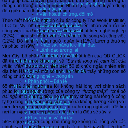
đầu giúp các chuyên gia Nhân lực đưa ra những hướng đi
Khảo sát Văn hóa doanh nghiệp
đúng đắn trong quản trị nguồn Nhân lực, từ việc tuyển dụng
Văn hóa số
đến giữ chân nhân viên của mình.
Văn hóa thích ứng, đổi mới
Chiến lược
Theo một báo cáo nghiên cứu từ công ty The Work Institute,
Khảo sát chuỗi giá trị
LLC tại Mỹ, những lý do hàng đầu khiến nhân viên rời bỏ
Năng lực cạnh tranh
công việc của họ bao gồm: Thiếu sự phát triển nghề nghiệp
Hài lòng khách hàng
(22%), Thiếu sự hỗ trợ với cân bằng cuộc sống và công việc
Lãnh đạo
(12%), Do hành vi của người quản lý (11%), Lương thưởng
Khảo sát năng lực lãnh đạo
và phúc lợi (9%).
Lãnh đạo tương lai
Lãnh đạo đích thực
Mới đây, bộ phận Nghiên cứu và phát triển của OD CLICK
Giải pháp theo ngành
đã thực hiện một khảo sát về
“Sự hài lòng và cam kết của
Xây dựng – Hạ tầng
nhân viên”
được thực hiện trên 50 tổ chức ngẫu nhiên trên
Dược – Chăm sóc sức khỏe
địa bàn Hà Nội và một số tỉnh lân cận đã thấy những con số
Công nghệ – thông tin
đáng chú ý sau:
Phân phối – Bán lẻ
65,4% là tỉ lệ người trả lời không hài lòng với chính sách
OD Tuyển dụng
phúc lợi (lương, thường) của công ty,
“lương thấp”, “chế độ
Về OD CLICK
đãi ngộ ít”
là những điều họ cảm thấy không hài lòng ở công
Tầm nhìn và Sứ mệnh
ty họ đang làm. Khi công sức họ bỏ ra không tương xứng với
Hội đồng chuyên gia
mức lương mà họ nhận được thì xu hướng nghỉ việc để tìm
Giá trị chuyển giao
nơi làm việc mới với phúc lợi tốt hơn là điều sẽ xẩy ra.
Tại sao chọn chúng tôi
Khách hàng và đối tác
58% người trả lời cũng cho rằng họ không hài lòng với các
CSR
chính sách, quy định của công ty, “cơ chế thay đổi liên tục”,