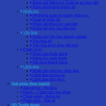
Đánh giá Năng lực Quản trị sự thay đổi
Khảo sát trưởng thành số
Nhân lực
Hệ thống quản trị nguồn nhân lực
Quản trị nhân tài
Khảo sát động lực cam kết
Khảo sát nhu cầu đào tạo
Văn hóa
Khảo sát Văn hóa doanh nghiệp
Văn hóa số
Văn hóa thích ứng, đổi mới
Chiến lược
Khảo sát chuỗi giá trị
Năng lực cạnh tranh
Hài lòng khách hàng
Lãnh đạo
Khảo sát năng lực lãnh đạo
Lãnh đạo tương lai
Lãnh đạo đích thực
Giải pháp theo ngành
Xây dựng – Hạ tầng
Dược – Chăm sóc sức khỏe
Công nghệ – thông tin
Phân phối – Bán lẻ
OD Tuyển dụng