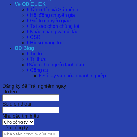
Về OD CLICK
Tầm nhìn và Sứ mệnh
Hội đồng chuyên gia
Giá trị chuyển giao
Tại sao chọn chúng tôi
Khách hàng và đối tác
CSR
Hồ sơ năng lực
OD Blog
Tin tức
Tri thức
Sách cho người lãnh đạo
Công cụ
Sổ tay văn hóa doanh nghiệp
Đăng ký để Trải nghiệm ngay
Họ tên
Số điện thoại
Nhu cầu tìm hiểu
Tên công ty