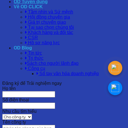
OD Tuyển dụng
Về OD CLICK
Tầm nhìn và Sứ mệnh
Hội đồng chuyên gia
Giá trị chuyển giao
Tại sao chọn chúng tôi
Khách hàng và đối tác
CSR
Hồ sơ năng lực
OD Blog
Tin tức
Tri thức
Sách cho người lãnh đạo
Công cụ
Sổ tay văn hóa doanh nghiệp
Đăng ký để Trải nghiệm ngay
Họ tên
Số điện thoại
Nhu cầu tìm hiểu
Tên công ty