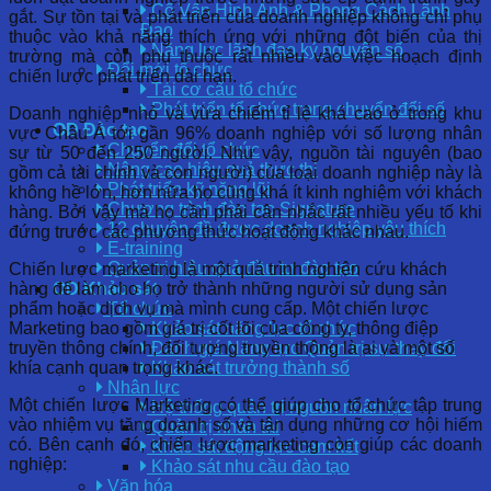
Cố Vấn Hình Ảnh & Phong Cách Lãnh
gắt. Sự tồn tại và phát triển của doanh nghiệp không chỉ phụ
Đạo
thuộc vào khả năng thích ứng với những đột biến của thị
Năng lực lãnh đạo kỷ nguyên số
trường mà còn phụ thuộc rất nhiều vào việc hoạch định
Đổi mới tổ chức
chiến lược phát triển dài hạn.
Tái cơ cấu tổ chức
Phát triển tổ chức trong chuyển đổi số
Doanh nghiệp nhỏ và vừa chiếm tỉ lệ khá cao ở trong khu
OD Đào tạo
vực Châu Á tới gần 96% doanh nghiệp với số lượng nhân
Chuyển đổi tổ chức
sự từ 50 đến 250 người. Như vậy, nguồn tài nguyên (bao
Nâng cao hiệu quả thực thi
gồm cả tài chính và con người) của loại doanh nghiệp này là
Phát triển kỹ năng lõi
không hề lớn, hơn nữa họ cũng khá ít kinh nghiệm với khách
Chương trình đào tạo Signature
hàng. Bởi vậy mà họ cần phải cân nhắc rất nhiều yếu tố khi
12 chuyên đề được doanh nghiệp yêu thích
đứng trước các phương thức hoạt động khác nhau.
E-training
Quản trị hiệu quả đầu tư đào tạo
Chiến lược marketing là một quá trình nghiên cứu khách
hàng để làm cho họ trở thành những người sử dụng sản
OD Khảo sát
phẩm hoặc dịch vụ mà mình cung cấp. Một chiến lược
Tổ chức
Marketing bao gồm giá trị cốt lõi của công ty, thông điệp
Khảo sát năng lực tổ chức
truyền thông chính, đối tượng truyền thông là ai và một số
Đánh giá Năng lực Quản trị sự thay đổi
khía cạnh quan trọng khác.
Khảo sát trưởng thành số
Nhân lực
Một chiến lược Marketing có thể giúp cho tổ chức tập trung
Hệ thống quản trị nguồn nhân lực
vào nhiệm vụ tăng doanh số và tận dụng những cơ hội hiếm
Quản trị nhân tài
có. Bên cạnh đó,
chiến lược marketing còn giúp các doanh
Khảo sát động lực cam kết
nghiệp:
Khảo sát nhu cầu đào tạo
Văn hóa