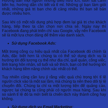
Hướng dẫn mọi người những điều hữu ích, luôn sát cánh
bên họ, hướng dẫn chi tiết và tỉ mỉ. Những gì bạn làm giỏi
nhất, những giá trị bạn cho đi càng nhiều thì bạn sẽ bán
được nhiều hơn.
Sau khi có một nội dung phù hợp đem lại giá trị cho khách
hàng, tiếp theo ta cần chọn nơi chia sẻ. Ngày nay thì
Facebook đang phát triển chỉ sau Google, vậy nên Facebook
sẽ là một lựa chọn đáng để thêm vào danh sách.
Sử dụng Facebook Ads:
Một trong công cụ hiệu quả nhất của Facebook đó chính là
Ads, đặc biệt hơn là chúng ta có thể sử dụng dịch vụ là
hướng tới đối tượng cụ thể như địa chỉ, quê quán, công việc,
tình trạng hôn nhân, sổ tuổi và sở thích, bạn có thể hướng tới
khách hàng tiềm năng chính xác nhất có thể.
Tuy nhiên cũng cần lưu ý rằng việc quá chú trọng tới tỉ lệ
người click vào là một sai lầm, mà chúng ta nên theo dõi tỷ lệ
chuyển đổi. Chúng ta chỉ ra một lượng tiện để quảng cáo,
ngược lại chúng ta cũng phải có người mua hàng. Sau khi
so sánh tỉ lệ đó ta mới biết là chiến dịch này thành công hay
không.
Sử dụng dịch vụ Email Marketing: