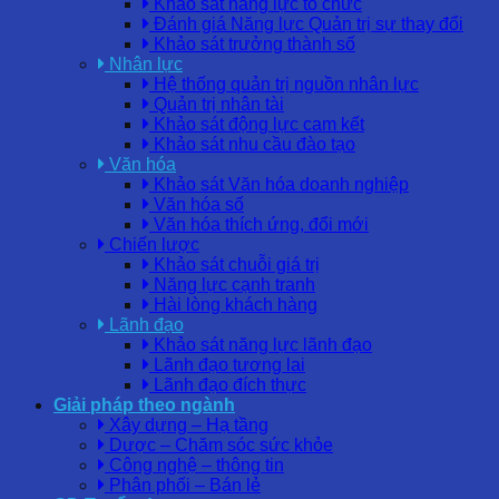
Khảo sát năng lực tổ chức
Đánh giá Năng lực Quản trị sự thay đổi
Khảo sát trưởng thành số
Nhân lực
Hệ thống quản trị nguồn nhân lực
Quản trị nhân tài
Khảo sát động lực cam kết
Khảo sát nhu cầu đào tạo
Văn hóa
Khảo sát Văn hóa doanh nghiệp
Văn hóa số
Văn hóa thích ứng, đổi mới
Chiến lược
Khảo sát chuỗi giá trị
Năng lực cạnh tranh
Hài lòng khách hàng
Lãnh đạo
Khảo sát năng lực lãnh đạo
Lãnh đạo tương lai
Lãnh đạo đích thực
Giải pháp theo ngành
Xây dựng – Hạ tầng
Dược – Chăm sóc sức khỏe
Công nghệ – thông tin
Phân phối – Bán lẻ