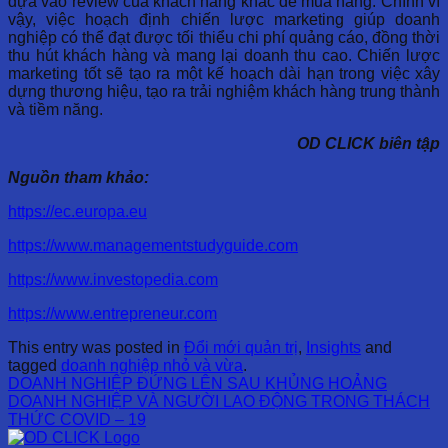
dựa vào review của khách hàng khác để mua hàng. Chính vì
vậy, việc hoạch định chiến lược marketing giúp doanh
nghiệp có thể đạt được tối thiểu chi phí quảng cáo, đồng thời
thu hút khách hàng và mang lại doanh thu cao. Chiến lược
marketing tốt sẽ tạo ra một kế hoạch dài hạn trong việc xây
dựng thương hiệu, tạo ra trải nghiệm khách hàng trung thành
và tiềm năng.
OD CLICK biên tập
Nguồn tham khảo:
https://ec.europa.eu
https://www.managementstudyguide.com
https://www.investopedia.com
https://www.entrepreneur.com
This entry was posted in
Đổi mới quản trị
,
Insights
and
tagged
doanh nghiệp nhỏ và vừa
.
DOANH NGHIỆP ĐỨNG LÊN SAU KHỦNG HOẢNG
DOANH NGHIỆP VÀ NGƯỜI LAO ĐỘNG TRONG THÁCH
THỨC COVID – 19