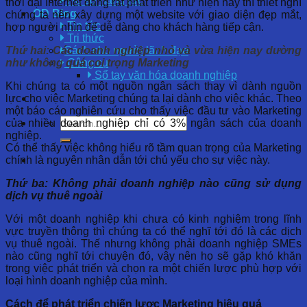
Hồ sơ năng lực
thời đại Internet đang rất phát triển như hiện nay thì thiết nghĩ
OD Blog
chúng ta nên xây dựng một website với giao diện đẹp mắt,
Tin tức
hợp người nhìn để dễ dàng cho khách hàng tiếp cận.
Tri thức
Thứ hai: Các doanh nghiệp nhỏ và vừa hiện nay dường
Sách cho người lãnh đạo
như không quá coi trọng Marketing
Công cụ
Sổ tay văn hóa doanh nghiệp
Khi chúng ta có một nguồn ngân sách thay vì dành nguồn
lực cho việc Marketing chúng ta lại dành cho việc khác. Theo
một báo cáo nghiên cứu cho thấy việc đầu tư vào Marketing
của nhiều doanh nghiệp chỉ có 3% ngân sách của doanh
nghiệp.
Có thể thấy việc không hiểu rõ tầm quan trọng của Marketing
chính là nguyên nhân dẫn tới chủ yếu cho sự việc này.
Thứ ba: Không phải doanh nghiệp nào cũng sử dụng
dịch vụ thuê ngoài
Với một doanh nghiệp khi chưa có kinh nghiệm trong lĩnh
vực truyền thông thì chúng ta có thể nghĩ tới đó là các dịch
vụ thuê ngoài. Thế nhưng không phải doanh nghiệp SMEs
nào cũng nghĩ tới chuyện đó, vậy nên họ sẽ gặp khó khăn
trong việc phát triển và chọn ra một chiến lược phù hợp với
loại hình doanh nghiệp của mình.
Cách để phát triển chiến lược Marketing hiệu quả