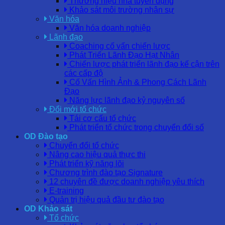
Thương hiệu nhà tuyển dụng
Khảo sát môi trường nhân sự
Văn hóa
Văn hóa doanh nghiệp
Lãnh đạo
Coaching cố vấn chiến lược
Phát Triển Lãnh Đạo Hạt Nhân
Chiến lược phát triển lãnh đạo kế cận trên
các cấp độ
Cố Vấn Hình Ảnh & Phong Cách Lãnh
Đạo
Năng lực lãnh đạo kỷ nguyên số
Đổi mới tổ chức
Tái cơ cấu tổ chức
Phát triển tổ chức trong chuyển đổi số
OD Đào tạo
Chuyển đổi tổ chức
Nâng cao hiệu quả thực thi
Phát triển kỹ năng lõi
Chương trình đào tạo Signature
12 chuyên đề được doanh nghiệp yêu thích
E-training
Quản trị hiệu quả đầu tư đào tạo
OD Khảo sát
Tổ chức