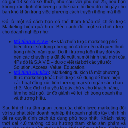
cô gái 18 sẽ có sở thích, nhu cầu với phụ nữ 25, nếu bạn
không xác định đối tượng cụ thể nào thì điều đó chỉ gây cho
bạn khó khăn trong việc phương cách truyền thông mà thôi.
Đó là một số cách bạn có thể tham khảo để chiến lược
Marketing hiệu quả hơn. Bên cạnh đó, một số chiến lược
cho doanh nghiệp như:
Mô hình S.A.V.E
:
4Ps là chiến lược marketing phổ
biến được sử dụng nhưng nó đã trở nên rất quen thuộc
trong nhiều năm qua. Do thị trường luôn thay đổi vậy
nên các chuyên gia đã đề xuất ra một hình thái mới của
4Ps đó là S.A.V.E – được viết tắt bởi các yếu tố:
Solution, Access, Value, Education.
Mô hình Du kích
:
Marketing du kích là một phương
thức marketing khác biệt được sử dụng để thực hiện
các hoạt động xúc tiến thương mại với ngân sách hạn
chế. Mục đích chủ yếu là gây chú ý cho khách hàng,
làm họ bất ngờ, từ đó giành về lợi ích trong doanh thu
và thương hiệu.
Sau khi chỉ ra tầm quan trọng của chiến lược marketing đối
với sự phát triển doanh nghiệp thì doanh nghiệp tùy tình hình
để ra quyết định cách áp dụng phù hợp nhất. Khách hàng
thời đại 4.0 thường có xu hướng tham khảo sản phẩm và