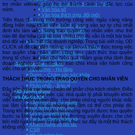
trợ nhân viên và giúp họ trở thành cánh tay đắc lực của
Khảo sát Văn hóa doanh nghiệp
mình.
Văn hóa số
Văn hóa thích ứng, đổi mới
Trên thực tế, trong môi trường công việc ngày càng năng
Chiến lược
động hiện nay, nhân viên luôn kỳ vọng vào sự tự chủ nhất
Khảo sát chuỗi giá trị
định khi làm việc. Song trao quyền cho nhân viên như thế
Năng lực cạnh tranh
nào để đạt hiệu quả và bao nhiêu cho đủ vẫn là một bài toán
Hài lòng khách hàng
khó đối với hầu hết các doanh nghiệp. Trong bài viết này, OD
Lãnh đạo
CLICK sẽ đề cập đến những sai lầm và thách thức trong việc
Khảo sát năng lực lãnh đạo
trao quyền cho nhân viên, cũng như cách thức trao quyền
Lãnh đạo tương lai
trong tổ chức thế nào cho hiệu quả nhằm giúp nhà lãnh đạo
Lãnh đạo đích thực
doanh nghiệp cân nhắc khi trao chìa khoá vận hành công
Giải pháp theo ngành
việc cho nhân viên.
Xây dựng – Hạ tầng
Dược – Chăm sóc sức khỏe
THÁCH THỨC TRONG TRAO QUYỀN CHO NHÂN VIÊN
Công nghệ – thông tin
Phân phối – Bán lẻ
Đầu tiên đó là các tiêu chuẩn để phân chia trách nhiệm. Điều
OD Tuyển dụng
này đồng nghĩa với việc các nhà quản lý phải khuyến khích
Về OD CLICK
việc kiểm soát và dẫn đầu, cho phép những người khác mắc
Tầm nhìn và Sứ mệnh
sai lầm và học hỏi từ những sai lầm có thể cho phép đó.
Hội đồng chuyên gia
Trong khi điều này lại đòi hỏi những người được trao quyền
Giá trị chuyển giao
bước ra khỏi vùng an toàn khi thường xuyên được che chở
Tại sao chọn chúng tôi
bởi một người quản lý cấp trên, thực sự đây là một thử thách
Khách hàng và đối tác
không nhỏ.
CSR