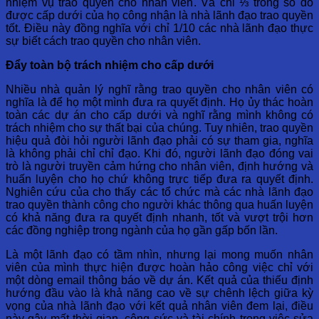
nhiệm vụ trao quyền cho nhân viên. Và chỉ ⅓ trong số đó
được cấp dưới của họ công nhận là nhà lãnh đạo trao quyền
tốt. Điều này đồng nghĩa với chỉ 1/10 các nhà lãnh đạo thực
sự biết cách trao quyền cho nhân viên.
Đẩy toàn bộ trách nhiệm cho cấp dưới
Nhiều nhà quản lý nghĩ rằng trao quyền cho nhân viên có
nghĩa là để họ một mình đưa ra quyết định. Họ ủy thác hoàn
toàn các dự án cho cấp dưới và nghĩ rằng mình không có
trách nhiệm cho sự thất bại của chúng. Tuy nhiên, trao quyền
hiệu quả đòi hỏi người lãnh đạo phải có sự tham gia, nghĩa
là không phải chỉ chỉ đạo. Khi đó, người lãnh đạo đóng vai
trò là người truyền cảm hứng cho nhân viên, định hướng và
huấn luyện cho họ chứ không trực tiếp đưa ra quyết định.
Nghiên cứu của cho thấy các tổ chức mà các nhà lãnh đạo
trao quyền thành công cho người khác thông qua huấn luyện
có khả năng đưa ra quyết định nhanh, tốt và vượt trội hơn
các đồng nghiệp trong ngành của họ gần gấp bốn lần.
Là một lãnh đạo có tầm nhìn, nhưng lại mong muốn nhân
viên của mình thực hiện được hoàn hảo công việc chỉ với
một dòng email thông báo về dự án. Kết quả của thiếu định
hướng đầu vào là khả năng cao về sự chênh lệch giữa kỳ
vọng của nhà lãnh đạo với kết quả nhân viên đem lại, điều
này gây mất thời gian, công sức và tài chính trong việc sửa