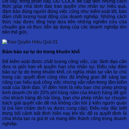
Do vậy, trong phần này, OD CLICK đề cập đến những cách
thức giúp nhà lãnh đạo trao quyền cho nhân sự hiệu quả,
đảm bảo đúng người đúng việc cũng như kiểm soát tốt, bảo
đảm chất lượng hoạt động của doanh nghiệp. Những cách
thức này được tổng hợp dựa trên những nghiên cứu của
chuyên gia và thực tiễn áp dụng của các doanh nghiệp lớn
trên thế giới.
Đảm bảo sự tự do trong khuôn khổ
Để kiểm soát được chất lượng công việc, các lãnh đạo cần
đưa ra giới hạn về quyền hạn cho nhân sự. Điều này đảm
bảo sự tự do trong khuôn khổ, có nghĩa nhân sự vẫn tự chủ
trong các quyết định cũng như đủ không gian để sáng tạo
nâng cao hiệu quả công việc nhưng vẫn nằm trong tầm kiểm
soát của lãnh đạo. Ví điển hình là nếu bạn cho phép phòng
kinh doanh chi tới 20% phí hàng năm của khách hàng để giữ
cho khách hàng đó hài lòng, bạn cho phép nhân sự chuyên
trách giải quyết vấn đề mà không cần hỏi ý kiến ​​người quản
lý (và làm chậm dịch vụ được cung cấp). Điều này đặc biệt
trong bối cảnh bất định hiện nay khi tốc độ ra quyết định là
chìa khóa tạo ra giá trị và mang đến thành công trong doanh
nghiệp.