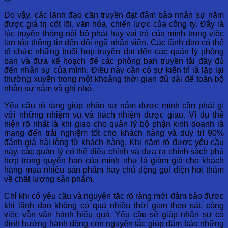
Do vậy, các lãnh đạo cần truyền đạt đảm bảo nhân sự nắm
được giá trị cốt lõi, văn hóa, chiến lược của công ty. Đây là
lúc truyền thông nội bộ phát huy vai trò của mình trong việc
lan tỏa thông tin đến đội ngũ nhân viên. Các lãnh đạo có thể
tổ chức những buổi họp truyền đạt đến các quản lý phòng
ban và đưa kế hoạch để các phòng ban truyền tải đầy đủ
đến nhân sự của mình. Điều này cần có sự kiên trì là lặp lại
thường xuyên trong một khoảng thời gian đủ dài để toàn bộ
nhân sự nắm và ghi nhớ.
Yêu cầu rõ ràng giúp nhân sự nắm được mình cần phải gì
với những nhiệm vụ và trách nhiệm được giao. Ví dụ thể
hiện rõ nhất là khi giao cho quản lý bộ phận kinh doanh là
mang đến trải nghiệm tốt cho khách hàng và duy trì 90%
đánh giá hài lòng từ khách hàng. Khi nắm rõ được yêu cầu
này, các quản lý có thể điều chỉnh và đưa ra chính sách phù
hợp trong quyền hạn của mình như là giảm giá cho khách
hàng mua nhiều sản phẩm hay chủ động gọi điện hỏi thăm
về chất lượng sản phẩm.
Chỉ khi có yêu cầu và nguyên tắc rõ ràng mới đảm bảo được
khi lãnh đạo không có quá nhiều thời gian theo sát, công
việc vẫn vận hành hiệu quả. Yêu cầu sẽ giúp nhân sự có
định hướng hành động còn nguyên tắc giúp đảm bảo những