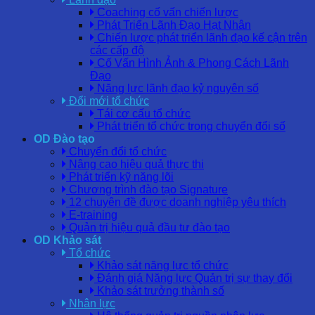
Coaching cố vấn chiến lược
Phát Triển Lãnh Đạo Hạt Nhân
Chiến lược phát triển lãnh đạo kế cận trên
các cấp độ
Cố Vấn Hình Ảnh & Phong Cách Lãnh
Đạo
Năng lực lãnh đạo kỷ nguyên số
Đổi mới tổ chức
Tái cơ cấu tổ chức
Phát triển tổ chức trong chuyển đổi số
OD Đào tạo
Chuyển đổi tổ chức
Nâng cao hiệu quả thực thi
Phát triển kỹ năng lõi
Chương trình đào tạo Signature
12 chuyên đề được doanh nghiệp yêu thích
E-training
Quản trị hiệu quả đầu tư đào tạo
OD Khảo sát
Tổ chức
Khảo sát năng lực tổ chức
Đánh giá Năng lực Quản trị sự thay đổi
Khảo sát trưởng thành số
Nhân lực