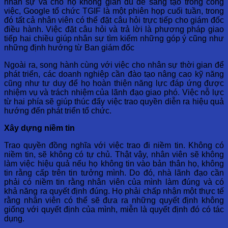
nhân sự và cho họ không gian đủ để sáng tạo trong công
việc, Google tổ chức TGIF là một phiên họp cuối tuần, trong
đó tất cả nhân viên có thể đặt câu hỏi trực tiếp cho giám đốc
điều hành. Việc đặt câu hỏi và trả lời là phương pháp giao
tiếp hai chiều giúp nhân sự tìm kiếm những góp ý cũng như
những định hướng từ Ban giám đốc
Ngoài ra, song hành cùng với việc cho nhân sự thời gian để
phát triển, các doanh nghiệp cần đào tạo nâng cao kỹ năng
cũng như tư duy để họ hoàn thiện năng lực đáp ứng được
nhiệm vụ và trách nhiệm của lãnh đạo giao phó. Việc nỗ lực
từ hai phía sẽ giúp thúc đẩy việc trao quyền diễn ra hiệu quả
hướng đến phát triển tổ chức.
Xây dựng niềm tin
Trao quyền đồng nghĩa với việc trao đi niềm tin. Không có
niềm tin, sẽ không có tự chủ. Thật vậy, nhân viên sẽ không
làm việc hiệu quả nếu họ không tin vào bản thân họ, không
tin rằng cấp trên tin tưởng mình. Do đó, nhà lãnh đạo cần
phải có niềm tin rằng nhân viên của mình làm đúng và có
khả năng ra quyết định đúng. Họ phải chấp nhận một thực tế
rằng nhân viên có thể sẽ đưa ra những quyết định không
giống với quyết định của mình, miễn là quyết định đó có tác
dụng.