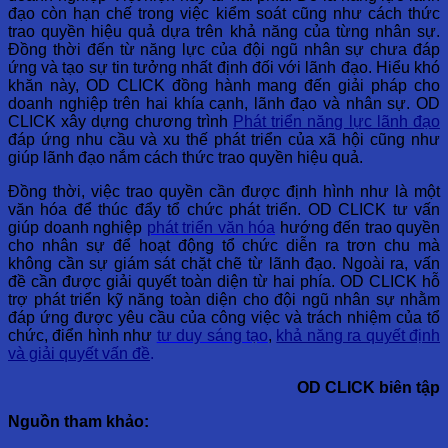
đạo còn hạn chế trong việc kiểm soát cũng như cách thức
trao quyền hiệu quả dựa trên khả năng của từng nhân sự.
Đồng thời đến từ năng lực của đội ngũ nhân sự chưa đáp
ứng và tạo sự tin tưởng nhất định đối với lãnh đạo. Hiểu khó
khăn này, OD CLICK đồng hành mang đến giải pháp cho
doanh nghiệp trên hai khía cạnh, lãnh đạo và nhân sự. OD
CLICK xây dựng chương trình
Phát triển năng lực lãnh đạo
đáp ứng nhu cầu và xu thế phát triển của xã hội cũng như
giúp lãnh đạo nắm cách thức trao quyền hiệu quả.
Đồng thời, việc trao quyền cần được định hình như là một
văn hóa để thúc đẩy tổ chức phát triển. OD CLICK tư vấn
giúp doanh nghiệp
phát triển văn hóa
hướng đến trao quyền
cho nhân sự để hoạt động tổ chức diễn ra trơn chu mà
không cần sự giám sát chặt chẽ từ lãnh đạo. Ngoài ra, vấn
đề cần được giải quyết toàn diện từ hai phía. OD CLICK hỗ
trợ phát triển kỹ năng toàn diện cho đội ngũ nhân sự nhằm
đáp ứng được yêu cầu của công việc và trách nhiệm của tổ
chức, điển hình như
tư duy sáng tạo
,
khả năng ra quyết định
và giải quyết vấn đề
.
OD CLICK biên tập
Nguồn tham khảo: