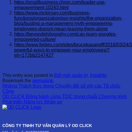
https://smallbusiness.chron.com/leader-use-
empowerment-10243.html
https://www.mckinsey.com/business-
functions/organization/our-insights/the-organization-
blog/busting-a-management-myth-empowering-
employees-doesnt-mean-leaving-them-alone
https://beyondphilosophy.com/can-learn-googles-
empowered-culture/
https://www.forbes.com/sites/brucekasanoff/2016/03/24/
powerful-ways-to-empower-your-employees/?
sh=172bb2147427
This entry was posted in
Đổi mới quản trị
,
Insights
.
Bookmark the
permalink
.
Những Thách thức trong Chuyển đổi số với các Tổ chức
Công
OD CLICK Đồng hành cùng TDIC trong chuỗi Chương trình
Phát triển Năng lực Nhân sự
CÔNG TY TNHH TƯ VẤN QUẢN LÝ OD CLICK