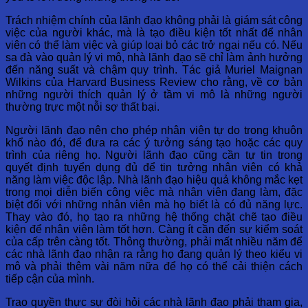
Trách nhiệm chính của lãnh đạo không phải là giám sát công
việc của người khác, mà là tạo điều kiện tốt nhất để nhân
viên có thể làm việc và giúp loại bỏ các trở ngại nếu có. Nếu
sa đà vào quản lý vi mô, nhà lãnh đạo sẽ chỉ làm ảnh hưởng
đến năng suất và chậm quy trình. Tác giả Muriel Maignan
Wilkins của Harvard Business Review cho rằng, về cơ bản
những người thích quản lý ở tầm vi mô là những người
thường trực một nỗi sợ thất bại.
Người lãnh đạo nên cho phép nhân viên tự do trong khuôn
khổ nào đó, để đưa ra các ý tưởng sáng tạo hoặc các quy
trình của riêng họ. Người lãnh đạo cũng cần tự tin trong
quyết định tuyển dụng đủ để tin tưởng nhân viên có khả
năng làm việc độc lập. Nhà lãnh đạo hiệu quả không mắc kẹt
trong mọi diễn biến công việc mà nhân viên đang làm, đặc
biệt đối với những nhân viên mà họ biết là có đủ năng lực.
Thay vào đó, họ tạo ra những hệ thống chặt chẽ tạo điều
kiện để nhân viên làm tốt hơn. Càng ít cần đến sự kiểm soát
của cấp trên càng tốt. Thông thường, phải mất nhiều năm để
các nhà lãnh đạo nhận ra rằng họ đang quản lý theo kiểu vi
mô và phải thêm vài năm nữa để họ có thể cải thiện cách
tiếp cận của mình.
Trao quyền thực sự đòi hỏi các nhà lãnh đạo phải tham gia,