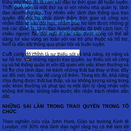
Hồ sơ năng lực
Điều tiếp theo đó là cam kết đầu tư thời gian để huấn luyện.
OD Blog
Thời gian vốn là một thứ xa xỉ với nhiều nhà quản lý, lãnh
Tin tức
đạo doanh nghiệp. Tuy nhiên việc lãnh đạo thông qua trao
Tri thức
quyền đòi hỏi họ phải dành thêm thời gian và công sức
Sách cho người lãnh đạo
nhằm đầu tư vào đội ngũ, nhằm giúp họ làm được những gì
Công cụ
mà các quản lý, lãnh đạo doanh nghiệp đã biết cách làm. Ở
Sổ tay văn hóa doanh nghiệp
chiều ngược lại, đội ngũ ở các cấp dưới cũng có thể dễ
dàng lùi vào vùng an toàn với vai trò phụ thuộc và hỗ trợ,
hơn là dẫn dắt thông qua phản hồi và huấn luyện.
Cuối cùng đó chính là sự thiếu sót về khả năng, kỹ năng và
sự hỗ trợ. Với những người trao quyền, sự thiếu sót về công
cụ và hệ thống quản trị vốn đã quen với việc khen thưởng và
hỗ trợ cho lãnh đạo, né tránh những thất bại thay vì thúc đẩy
sự đổi mới, học tập để củng cố thêm. Trong khi đó, khả năng
chịu đựng được thất bại thấp, và sự không tương xứng trong
việc khen thưởng và phạt tạo ra một tâm lý rằng nhân viên
không thể hoặc không nên bước lên nhận trách nhiệm dẫn
dắt.
NHỮNG SAI LẦM TRONG TRAO QUYỀN TRONG TỔ
CHỨC
Theo nghiên cứu của John Hunt, Giáo sư trường Kinh tế
London, chỉ 30% nhà lãnh đạo nghĩ rằng họ có thể làm tốt