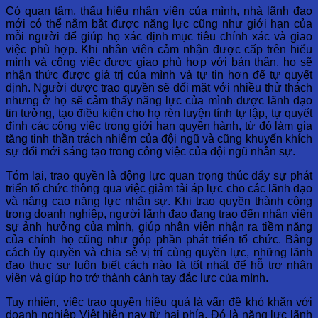
Có quan tâm, thấu hiểu nhân viên của mình, nhà lãnh đạo
mới có thể nắm bắt được năng lực cũng như giới hạn của
mỗi người để giúp họ xác định mục tiêu chính xác và giao
việc phù hợp. Khi nhân viên cảm nhận được cấp trên hiểu
mình và công việc được giao phù hợp với bản thân, họ sẽ
nhận thức được giá trị của mình và tự tin hơn để tự quyết
định. Người được trao quyền sẽ đối mặt với nhiều thử thách
nhưng ở họ sẽ cảm thấy năng lực của mình được lãnh đạo
tin tưởng, tạo điều kiện cho họ rèn luyện tính tự lập, tự quyết
định các công việc trong giới hạn quyền hành, từ đó làm gia
tăng tinh thần trách nhiệm của đội ngũ và cũng khuyến khích
sự đổi mới sáng tạo trong công việc của đội ngũ nhân sự.
Tóm lại, trao quyền là động lực quan trọng thúc đẩy sự phát
triển tổ chức thông qua việc giảm tải áp lực cho các lãnh đạo
và nâng cao năng lực nhân sự. Khi trao quyền thành công
trong doanh nghiệp, người lãnh đạo đang trao đến nhân viên
sự ảnh hưởng của mình, giúp nhân viên nhận ra tiềm năng
của chính họ cũng như góp phần phát triển tổ chức. Bằng
cách ủy quyền và chia sẻ vị trí cùng quyền lực, những lãnh
đạo thực sự luôn biết cách nào là tốt nhất để hỗ trợ nhân
viên và giúp họ trở thành cánh tay đắc lực của mình.
Tuy nhiên, việc trao quyền hiệu quả là vấn đề khó khăn với
doanh nghiệp Việt hiện nay từ hai phía. Đó là năng lực lãnh