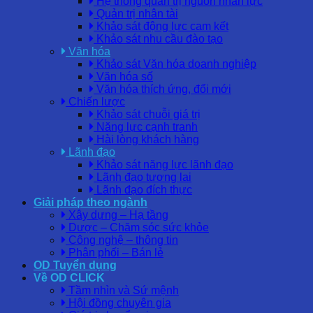
Hệ thống quản trị nguồn nhân lực
Quản trị nhân tài
Khảo sát động lực cam kết
Khảo sát nhu cầu đào tạo
Văn hóa
Khảo sát Văn hóa doanh nghiệp
Văn hóa số
Văn hóa thích ứng, đổi mới
Chiến lược
Khảo sát chuỗi giá trị
Năng lực cạnh tranh
Hài lòng khách hàng
Lãnh đạo
Khảo sát năng lực lãnh đạo
Lãnh đạo tương lai
Lãnh đạo đích thực
Giải pháp theo ngành
Xây dựng – Hạ tầng
Dược – Chăm sóc sức khỏe
Công nghệ – thông tin
Phân phối – Bán lẻ
OD Tuyển dụng
Về OD CLICK
Tầm nhìn và Sứ mệnh
Hội đồng chuyên gia