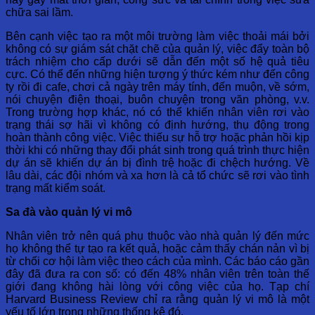
chữa sai lầm.
Bên cạnh việc tạo ra một môi trường làm việc thoải mái bởi
không có sự giám sát chặt chẽ của quản lý, việc đẩy toàn bộ
trách nhiệm cho cấp dưới sẽ dẫn đến một số hệ quả tiêu
cực. Có thể đến những hiện tượng ý thức kém như đến công
ty rồi đi cafe, chơi cả ngày trên máy tính, đến muộn, về sớm,
nói chuyện điện thoại, buôn chuyện trong văn phòng, v.v.
Trong trường hợp khác, nó có thể khiến nhân viên rơi vào
trạng thái sợ hãi vì không có định hướng, thụ động trong
hoàn thành công việc. Việc thiếu sự hỗ trợ hoặc phản hồi kịp
thời khi có những thay đổi phát sinh trong quá trình thực hiện
dự án sẽ khiến dự án bị đình trệ hoặc đi chệch hướng. Về
lâu dài, các đội nhóm và xa hơn là cả tổ chức sẽ rơi vào tình
trạng mất kiểm soát.
Sa đà vào quản lý vi mô
Nhân viên trở nên quá phụ thuộc vào nhà quản lý đến mức
họ không thể tự tạo ra kết quả, hoặc cảm thấy chán nản vì bị
từ chối cơ hội làm việc theo cách của mình. Các báo cáo gần
đây đã đưa ra con số: có đến 48% nhân viên trên toàn thế
giới đang không hài lòng với công việc của họ. Tạp chí
Harvard Business Review chỉ ra rằng quản lý vi mô là một
yếu tố lớn trong những thống kê đó.