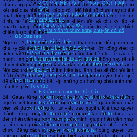
Cố Vấn Hình Ảnh & Phong Cách Lãnh
khả năng quản lý và kiểm soát chặt chẽ công việc cũng như
Đạo
kết quả của nhân viên cấp dưới. Mô hình tổ chức này có thể
Năng lực lãnh đạo kỷ nguyên số
hoạt động tốt trong môi trường kinh doanh tương đối ổn
Đổi mới tổ chức
định, nơi tốc độ thay đổi còn khiêm tốn và chu kỳ lập kế
Tái cơ cấu tổ chức
hoạch hàng năm vẫn hiệu quả để quản trị và điều chỉnh
Phát triển tổ chức trong chuyển đổi số
chiến lược phát triển.
OD Đào tạo
Chuyển đổi tổ chức
Ngược lại, trong môi trường kinh doanh năng động, nơi các
Nâng cao hiệu quả thực thi
chu kỳ cải tiến chỉ tính theo ngày và phần lớn công việc có
Phát triển kỹ năng lõi
tính chất chồng chéo, đòi hỏi sự cộng tác liên tục từ các đội
Chương trình đào tạo Signature
nhóm tinh gọn, loại mô hình tổ chức truyền thống này rất dễ
12 chuyên đề được doanh nghiệp yêu thích
khiến doanh nghiệp sa lầy và đánh mất đi lợi thế cạnh tranh.
E-training
Nói cách khác, ở thời điểm hiện tại, lãnh đạo sẽ đòi hỏi tính
Quản trị hiệu quả đầu tư đào tạo
thích ứng cao hơn, cùng với khả năng trao quyền hiệu quả
OD Khảo sát
để dẫn dắt tổ chức bắt kịp những xu hướng phát triển mới
Tổ chức
của thế giới.
Khảo sát năng lực tổ chức
Bill Gates từng nói: “Trong thế kỷ tới, lãnh đạo là những
Đánh giá Năng lực Quản trị sự thay đổi
người biết trao quyền cho người khác.” Cả quản lý và nhân
Khảo sát trưởng thành số
viên sẽ được hưởng lợi từ việc trao quyền. Khi trao quyền
Nhân lực
thành công trong doanh nghiệp, người lãnh đạo đang trao
Hệ thống quản trị nguồn nhân lực
đến nhân viên sự ảnh hưởng của mình, giúp nhân viên nhận
Quản trị nhân tài
ra tiềm năng của chính họ cũng như góp phần phát triển tổ
Khảo sát động lực cam kết
chức. Bằng cách ủy quyền và chia sẻ vị trí cùng quyền lực,
Khảo sát nhu cầu đào tạo
những lãnh đạo thực sự luôn biết cách nào là tốt nhất để hỗ
Văn hóa