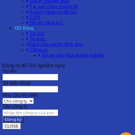
Giá trị chuyển giao
Tại sao chọn chúng tôi
Khách hàng và đối tác
CSR
Hồ sơ năng lực
OD Blog
Tin tức
Tri thức
Sách cho người lãnh đạo
Công cụ
Sổ tay văn hóa doanh nghiệp
Đăng ký để Trải nghiệm ngay
Họ tên
Số điện thoại
Nhu cầu tìm hiểu
Tên công ty
Đăng ký
CLOSE