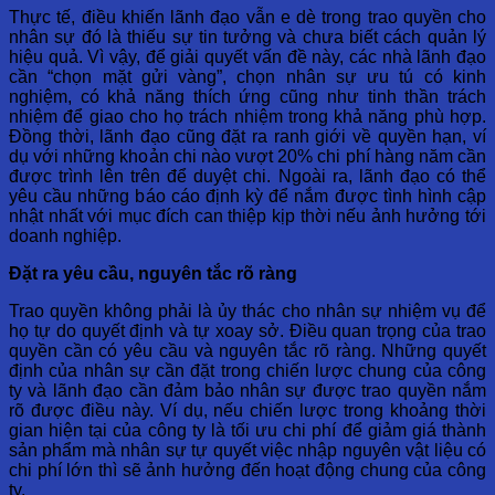
Thực tế, điều khiến lãnh đạo vẫn e dè trong trao quyền cho
nhân sự đó là thiếu sự tin tưởng và chưa biết cách quản lý
hiệu quả. Vì vậy, để giải quyết vấn đề này, các nhà lãnh đạo
cần “chọn mặt gửi vàng”, chọn nhân sự ưu tú có kinh
nghiệm, có khả năng thích ứng cũng như tinh thần trách
nhiệm để giao cho họ trách nhiệm trong khả năng phù hợp.
Đồng thời, lãnh đạo cũng đặt ra ranh giới về quyền hạn, ví
dụ với những khoản chi nào vượt 20% chi phí hàng năm cần
được trình lên trên để duyệt chi. Ngoài ra, lãnh đạo có thể
yêu cầu những báo cáo định kỳ để nắm được tình hình cập
nhật nhất với mục đích can thiệp kịp thời nếu ảnh hưởng tới
doanh nghiệp.
Đặt ra yêu cầu, nguyên tắc rõ ràng
Trao quyền không phải là ủy thác cho nhân sự nhiệm vụ để
họ tự do quyết định và tự xoay sở. Điều quan trọng của trao
quyền cần có yêu cầu và nguyên tắc rõ ràng. Những quyết
định của nhân sự cần đặt trong chiến lược chung của công
ty và lãnh đạo cần đảm bảo nhân sự được trao quyền nắm
rõ được điều này. Ví dụ, nếu chiến lược trong khoảng thời
gian hiện tại của công ty là tối ưu chi phí để giảm giá thành
sản phẩm mà nhân sự tự quyết việc nhập nguyên vật liệu có
chi phí lớn thì sẽ ảnh hưởng đến hoạt động chung của công
ty.