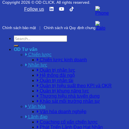
Copyright 2026 © OD CLICK. All rights reserved.
Follow us
Chính sách bảo mật
|
Chính sách và Quy định chung
OD Tư vấn
Chiến lược
Chiến lược kinh doanh
Nhân lực
Quản trị nhân lực
Hệ thống đãi ngộ
Quản trị nhân tài
Quản trị hiệu suất theo KPI và OKR
Quản trị khung năng lực
Thương hiệu nhà tuyển dụng
Khảo sát môi trường nhân sự
Văn hóa
Văn hóa doanh nghiệp
Lãnh đạo
Coaching cố vấn chiến lược
Phát Triển Lãnh Đạo Hạt Nhân