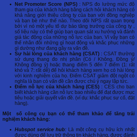
Net Promoter Score (NPS)
: NPS đo lường mức độ
tham gia của khách hàng bằng cách hỏi khách hàng có
khả năng giới thiệu công ty của bạn với đồng nghiệp
và bạn bè như thế nào. Theo dõi NPS rất quan trọng
bởi vì nó một yếu tố dự báo tăng trưởng của công ty ,
số liệu này có thể giúp bạn quan sát xu hướng và đánh
giá tác động của những nỗ lực của bạn. Vì vậy bạn có
thể nhân đôi những gì hoạt động và khắc phục những
gì dường như đang gây ra vấn đề.
Sự hài lòng của khách hàng (CSAT)
: CSAT thường
sử dụng thang đo nhị phân (Có / Không, Đồng ý/
Không đồng ý) hoặc thang điểm 5 đến 7 điểm (1: rất
khó và 7: rất dễ) để hỏi khách hàng xem họ có hài lòng
với kinh nghiệm của họ. Điểm CSAT giảm đột ngột có
nghĩa là bạn có vấn đề cần được chú ý ngay lập tức.
Điểm nỗ lực của khách hàng (CES)
: CES cho bạn
biết khách hàng cần nỗ lực bao nhiêu để đạt được mục
tiêu hoặc giải quyết vấn đề. (ví dụ: khắc phục sự cố, đặt
hàng).
Một số công cụ bạn có thể tham khảo để tăng trải
nghiệm khách hàng:
Hubspot service hub
:
Là một công cụ hữu ích nhất
được dùng để lưu trữ thông tin khách hàng, được đánh