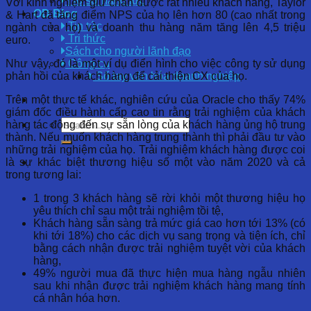
Hồ sơ năng lực
Với kinh nghiệm giữ chân được rất nhiều khách hàng, Taylor
OD Blog
& Hart đã tăng điểm NPS của họ lên hơn 80 (cao nhất trong
Tin tức
ngành của họ) và doanh thu hàng năm tăng lên 4,5 triệu
Tri thức
euro.
Sách cho người lãnh đạo
Như vậy, đó là một ví dụ điển hình cho việc công ty sử dụng
Công cụ
phản hồi của khách hàng để cải thiện CX của họ.
Sổ tay văn hóa doanh nghiệp
Trên một thực tế khác, nghiên cứu của Oracle cho thấy 74%
giám đốc điều hành cấp cao tin rằng trải nghiệm của khách
hàng tác động đến sự sẵn lòng của khách hàng ủng hộ trung
thành. Nếu muốn khách hàng trung thành thì phải đầu tư vào
những trải nghiệm của họ. Trải nghiệm khách hàng được coi
là sự khác biệt thương hiệu số một vào năm 2020 và cả
trong tương lai:
1 trong 3 khách hàng sẽ rời khỏi một thương hiệu họ
yêu thích chỉ sau một trải nghiệm tồi tệ,
Khách hàng sẵn sàng trả mức giá cao hơn tới 13% (có
khi tới 18%) cho các dịch vụ sang trọng và tiện ích, chỉ
bằng cách nhận được trải nghiệm tuyệt vời của khách
hàng,
49% người mua đã thực hiện mua hàng ngẫu nhiên
sau khi nhận được trải nghiệm khách hàng mang tính
cá nhân hóa hơn.