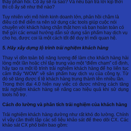
thấy phản hồi. Cô ấy sẽ ra sao? Và nếu bạn trả lời kịp thời
thì cô ấy sẽ như thế nào?
Tuy nhiên với mô hình kinh doanh lớn, phản hồi chậm là
điều có thể diễn ra nên sử dụng các tools giúp cuộc nói
chuyện với khách hàng chân thật hơn và bạn hoàn toàn có
thể gửi các email hướng dẫn sử dụng sản phẩm hay dịch vụ
cho họ, được coi là một cách tốt để duy trì mối quan hệ.
5. Hãy xây dựng lộ trình trải nghiệm khách hàng
Thay vì dồn toàn bộ năng lượng để làm cho khách hàng hài
lòng một lần hoặc chỉ tập trung vào một “điểm chạm” cố định,
hãy tạo ra một lộ trình trải nghiệm khách hàng để họ liên tục
cảm thấy “WOW” về sản phẩm hay dịch vụ của công ty. Từ
đó sẽ tăng được tỉ lệ khách hàng trung thành lên nhiều lần.
Trong thời đại 4.0 hiện nay việc có được những cách tăng
trải nghiệm khách hàng sẽ nâng cao hiệu quả khi sử dụng
tools hỗ trợ.
Cách đo lường và phân tích trải nghiệm của khách hàng
Trải nghiệm khách hàng dường như rất khó đo lường. Chính
vì vậy cần thiết lập các số liệu khảo sát để theo dõi CX. Các
khảo sát CX phổ biến bao gồm: