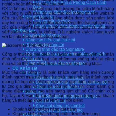
Cố Vấn Hình Ảnh & Phong Cách Lãnh
nghiệp hoặc thương hiệu của bạn.
Đạo
CX là kết quả của một quá trình tương tác giữa khách hàng
Năng lực lãnh đạo kỷ nguyên số
với công ty của bạn, từ việc trao đổi thông tin trên website
Đổi mới tổ chức
đến cả việc sau khi khách hàng nhận được sản phẩm. Mọi
Tái cơ cấu tổ chức
quy trình công ty bạn có đều ảnh hưởng đến trải nghiệm cảm
Phát triển tổ chức trong chuyển đổi số
xúc của khách hàng và quyết định họ có quay lại sử dụng
OD Đào tạo
sản phẩm tiếp hay là không. Trải nghiệm khách hàng tuyệt
Chuyển đổi tổ chức
vời là chìa khóa thành công của bạn.
Nâng cao hiệu quả thực thi
Phát triển kỹ năng lõi
Chương trình đào tạo Signature
12 chuyên đề được doanh nghiệp yêu thích
Công ty thương mại điện tử Taylor & Hart, chuyên về nhẫn
E-training
đính hôn, đây là một loại sản phẩm mà không phải ai cũng
Quản trị hiệu quả đầu tư đào tạo
mua và có thể bán chạy được như các mặt hàng khác.
OD Khảo sát
Mục tiêu của công ty là biến khách xem hàng miễn cưỡng
Tổ chức
thành người mua một lần và người mua một lần thành người
Khảo sát năng lực tổ chức
quảng bá trọn đời, những người sẽ giới thiệu dịch vụ tương
Đánh giá Năng lực Quản trị sự thay đổi
tự cho gia đình và bạn bè của họ. Sau khi chọn đánh giá
Khảo sát trưởng thành số
thang điểm quảng cáo trên mạng làm chỉ số CX chính của
Nhân lực
họ, Taylor & Hart đã xác định hai mốc quan trọng của khách
Hệ thống quản trị nguồn nhân lực
hàng và thiết lập khảo sát NPS tại mỗi điểm:
Quản trị nhân tài
Khảo sát động lực cam kết
Khoảnh khắc khách hàng đặt hàng
Khảo sát nhu cầu đào tạo
Khoảnh khắc khách hàng nhận được đơn hàng
Văn hóa