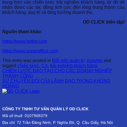
trung hơn vào chiến lược trải nghiệm khách hàng, từ đó dẽ
nhận được các tác động tích cực đến lòng trung thành của
khách hàng, duy trì và tăng trưởng doanh thu.
OD CLICK biên tập!
Nguồn tham khảo:
https://www.hotjar.com
https://www.superoffice.com
This entry was posted in
Đổi mới quản trị
,
Insights
and
tagged
chiến lược
,
CX
,
trải nghiệm khách hàng
.
CHIẾN LƯỢC ĐÀO TẠO CHO CÁC DOANH NGHIỆP
THÀNH CÔNG
SỰ CHUYỂN ĐỔI CỦA LÃNH ĐẠO TRONG KHỦNG
HOẢNG
CÔNG TY TNHH TƯ VẤN QUẢN LÝ OD CLICK
Mã số thuế: 0107968379
Địa chỉ: 72 Trần Đăng Ninh, P. Nghĩa Đô, Q. Cầu Giấy, Hà Nội