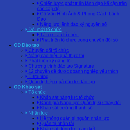
Chiến lược phát triển lãnh đạo kế cận trên
các cấp độ
Cố Vấn Hình Ảnh & Phong Cách Lãnh
Đạo
Năng lực lãnh đạo kỷ nguyên số
Đổi mới tổ chức
Tái cơ cấu tổ chức
Phát triển tổ chức trong chuyển đổi số
OD Đào tạo
Chuyển đổi tổ chức
Nâng cao hiệu quả thực thi
Phát triển kỹ năng lõi
Chương trình đào tạo Signature
12 chuyên đề được doanh nghiệp yêu thích
E-training
Quản trị hiệu quả đầu tư đào tạo
OD Khảo sát
Tổ chức
Khảo sát năng lực tổ chức
Đánh giá Năng lực Quản trị sự thay đổi
Khảo sát trưởng thành số
Nhân lực
Hệ thống quản trị nguồn nhân lực
Quản trị nhân tài
Khảo sát động lực cam kết