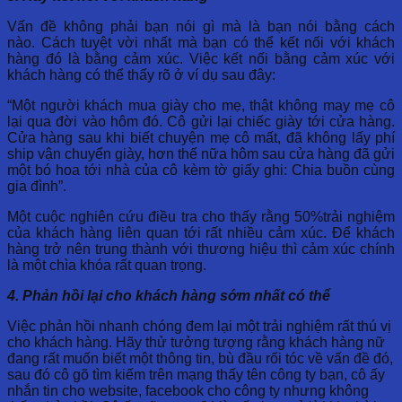
Vấn đề không phải bạn nói gì mà là bạn nói bằng cách
nào. Cách tuyệt vời nhất mà bạn có thể kết nối với khách
hàng đó là bằng cảm xúc. Việc kết nối bằng cảm xúc với
khách hàng có thể thấy rõ ở ví dụ sau đây:
“Một người khách mua giày cho mẹ, thật không may mẹ cô
lại qua đời vào hôm đó. Cô gửi lại chiếc giày tới cửa hàng.
Cửa hàng sau khi biết chuyện mẹ cô mất, đã không lấy phí
ship vận chuyển giày, hơn thế nữa hôm sau cửa hàng đã gửi
một bó hoa tới nhà của cô kèm tờ giấy ghi: Chia buồn cùng
gia đình”.
Một cuộc nghiên cứu điều tra cho thấy rằng 50%trải nghiệm
của khách hàng liên quan tới rất nhiều cảm xúc. Để khách
hàng trở nên trung thành với thương hiệu thì cảm xúc chính
là một chìa khóa rất quan trọng.
4. Phản hồi lại cho khách hàng sớm nhất có thể
Việc phản hồi nhanh chóng đem lại một trải nghiệm rất thú vị
cho khách hàng. Hãy thử tưởng tượng rằng khách hàng nữ
đang rất muốn biết một thông tin, bù đầu rối tóc về vấn đề đó,
sau đó cô gõ tìm kiếm trên mạng thấy tên công ty bạn, cô ấy
nhắn tin cho website, facebook cho công ty nhưng không