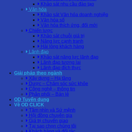
Khảo sát nhu cầu đào tạo
Văn hóa
Khảo sát Văn hóa doanh nghiệp
Văn hóa số
Văn hóa thích ứng, đổi mới
Chiến lược
Khảo sát chuỗi giá trị
Năng lực cạnh tranh
Hài lòng khách hàng
Lãnh đạo
Khảo sát năng lực lãnh đạo
Lãnh đạo tương lai
Lãnh đạo đích thực
Giải pháp theo ngành
Xây dựng – Hạ tầng
Dược – Chăm sóc sức khỏe
Công nghệ – thông tin
Phân phối – Bán lẻ
OD Tuyển dụng
Về OD CLICK
Tầm nhìn và Sứ mệnh
Hội đồng chuyên gia
Giá trị chuyển giao
Tại sao chọn chúng tôi
Khách hàng và đối tác