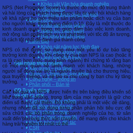
Khảo sát Văn hóa doanh nghiệp
NPS (Net Promoter Score) là thước đo mức độ trung thành
Văn hóa số
và hài lòng của khách hàng được lấy từ việc hỏi khách hàng
Văn hóa thích ứng, đổi mới
về khả năng họ giới thiệu sản phẩm hoặc dịch vụ của bạn
Chiến lược
cho người khác theo thang điểm 0-10. Đây là một thước đo
Khảo sát chuỗi giá trị
kinh doanh quan trọng, nó giúp đảm bảo việc kinh doanh,
Năng lực cạnh tranh
mở rộng sản phẩm dịch vụ và phát triển với tốc độ ấn tượng,
Hài lòng khách hàng
là cách tốt nhất để đánh giá thành công.
Lãnh đạo
Khảo sát năng lực lãnh đạo
NPS có thể được sử dụng như một yếu tố dự báo tăng
Lãnh đạo tương lai
trưởng kinh doanh. Khi công ty của bạn NPS là cao (hoặc ít
Lãnh đạo đích thực
ra là cao hơn mức trung bình ngành) thì chứng tỏ rằng bạn
Giải pháp theo ngành
có một mối quan hệ lành mạnh với khách hàng, những
Xây dựng – Hạ tầng
người sẽ đóng vai trò là người truyền bá cho thương hiệu,
Dược – Chăm sóc sức khỏe
qua truyền miệng, và sẽ tạo ra cho công ty bạn chu kỳ tăng
Công nghệ – thông tin
trưởng.
Phân phối – Bán lẻ
OD Tuyển dụng
Các kết quả về NPS được hiển thị trên bảng điều khiển số
Về OD CLICK
liệu trong văn phòng, trọng tâm của mọi người là giữ cho
Tầm nhìn và Sứ mệnh
điểm số được cải thiện. Đó không phải là một việc dễ dàng,
Hội đồng chuyên gia
nhưng nhóm đã sử dụng từng phần phản hồi tiêu cực để
Giá trị chuyển giao
sửa chữa các bộ phận trong doanh nghiệp của họ, từ sản
Tại sao chọn chúng tôi
xuất đến phương thức vận chuyển, để mang đến cho khách
Khách hàng và đối tác
hàng trải nghiệm tốt nhất có thể
CSR