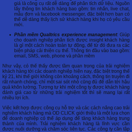
giá là công cụ rất dễ dàng để phân tích dữ liệu. Nguồn
lấy thông tin khách hàng bao gồm: tin nhắn, live chat,
mẫu đơn và facebook messenger, đặc biệt hơn bạn có
thể dễ dàng thấy lịch sử khách hàng khi họ có yêu cầu
mới.
Phần mềm Qualtrics experience management
: Giúp
cho doanh nghiệp phân tích được insight khách hàng
là gì một cách hoàn toàn tự động, để từ đó đưa ra các
biện pháp cải thiện cụ thể. Thông tin đầu vào bao gồm:
email, SMS, web, phone và phần mềm
Như vậy, có thể thấy được tầm quan trọng của trải nghiệm
khách hàng tới các doanh nghiệp hiện nay, đặc biệt trong thế
kỷ 21, khi thế giới không còn khoảng cách, thông tin truyền đi
rất nhanh chóng, chỉ một sai sót nhỏ cũng đủ để dẫn tới hậu
quả khôn lường. Tương tự khi một công ty được khách hàng
đánh giá cao từ những trải nghiệm tốt thì sẽ mang lại rất
nhiều lợi ích.
Việc kết hợp được công cụ hỗ trợ và các cách nâng cao trải
nghiệm khách hàng mà OD CLICK giới thiệu là một lựa chọn
để doanh nghiệp có thể áp dụng để tăng khách hàng trung
thành của mình. Trải nghiệm khách hàng là lĩnh vực cần
được nuôi dưỡng và chăm sóc liên tục. Các công ty cần tập