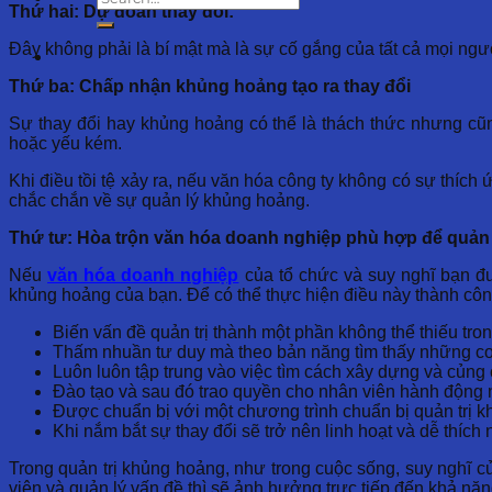
Thứ hai:
Dự đoán thay đổi:
Đây không phải là bí mật mà là sự cố gắng của tất cả mọi ng
Thứ ba: Chấp nhận khủng hoảng tạo ra thay đổi
Sự thay đổi hay khủng hoảng có thể là thách thức nhưng cũn
hoặc yếu kém.
Khi điều tồi tệ xảy ra, nếu văn hóa công ty không có sự thíc
chắc chắn về sự quản lý khủng hoảng.
Thứ tư: Hòa trộn văn hóa doanh nghiệp phù hợp để quản
Nếu
văn hóa doanh nghiệp
của tổ chức và suy nghĩ bạn đư
khủng hoảng của bạn. Để có thể thực hiện điều này thành cô
Biến vấn đề quản trị thành một phần không thể thiếu tr
Thấm nhuần tư duy mà theo bản năng tìm thấy những cơ h
Luôn luôn tập trung vào việc tìm cách xây dựng và củng 
Đào tạo và sau đó trao quyền cho nhân viên hành động n
Được chuẩn bị với một chương trình chuẩn bị quản trị 
Khi nắm bắt sự thay đổi sẽ trở nên linh hoạt và dễ thích 
Trong quản trị khủng hoảng, như trong cuộc sống, suy nghĩ c
viên và quản lý vấn đề thì sẽ ảnh hưởng trực tiếp đến khả nă