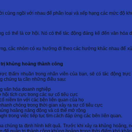
ười cùng ngồi với nhau để phân loại và xếp hạng các mức độ k
g có thể là cơ hội. Nó có thể tác động đáng kể đến văn hóa 
h ứng, các nhóm có xu hướng đi theo các hướng khác nhau để xử
 trị khủng hoảng thành công
ợc thấm nhuần trong nhân viên của bạn, sẽ có tác động trực 
ng chúng ta cần những điều sau:
ong văn hóa doanh nghiệp
ội tích cực trong các sự cố tiêu cực
cố niềm tin với các bên liên quan của họ
hanh chóng trong thời gian xảy ra sự cố tiêu cực
khủng hoảng năng động và có thể mở rộng
nghi trong việc tiếp tục tìm cách đáp ứng các bên liên quan.
ủa chúng ta định hình kết quả. Trước khi xảy ra khủng hoảng, 
ng để quản trị thành công khủng hoảng trong thời điểm khó khăn