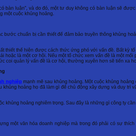
ó bàn luận”, và do đó, một tư duy không có bàn luận sẽ được 
ong một cuộc khủng hoảng.
ác bước chuẩn bị cần thiết để đảm bảo truyền thông khủng hoả
t thiết thể hiện được cách thức ứng phó với vấn đề. Bất kỳ tổ
ái hoặc là một cơ hội. Nếu một tổ chức xem vấn đề là một mối 
hức coi quản lý vấn đề là cơ hội, thường xuyên hơn sẽ tiến xa
ảng
nh nghiệp
mạnh mẽ sau khủng hoảng. Một cuộc khủng hoảng đi 
au khủng hoảng họ đã làm gì để chủ động xây dựng và duy trì 
c khủng hoảng nghiêm trọng. Sau đây là những gì công ty cần th
ựng một văn hóa doanh nghiệp mà trong đó phải có sự thích