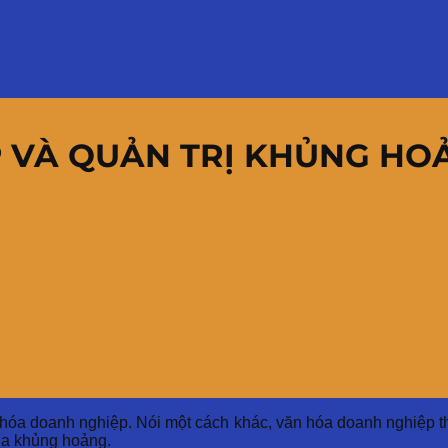
 VÀ QUẢN TRỊ KHỦNG HO
 hóa doanh nghiệp. Nói một cách khác, văn hóa doanh nghiệp t
qua khủng hoảng.