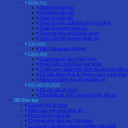
Nhân lực
Quản trị nhân lực
Hệ thống đãi ngộ
Quản trị nhân tài
Quản trị hiệu suất theo KPI và OKR
Quản trị khung năng lực
Thương hiệu nhà tuyển dụng
Khảo sát môi trường nhân sự
Văn hóa
Văn hóa doanh nghiệp
Lãnh đạo
Coaching cố vấn chiến lược
Phát Triển Lãnh Đạo Hạt Nhân
Chiến lược phát triển lãnh đạo kế cận trên 
Cố Vấn Hình Ảnh & Phong Cách Lãnh Đạo
Năng lực lãnh đạo kỷ nguyên số
Đổi mới tổ chức
Tái cơ cấu tổ chức
Phát triển tổ chức trong chuyển đổi số
OD Đào tạo
Chuyển đổi tổ chức
Nâng cao hiệu quả thực thi
Phát triển kỹ năng lõi
Chương trình đào tạo Signature
12 chuyên đề được doanh nghiệp yêu thích