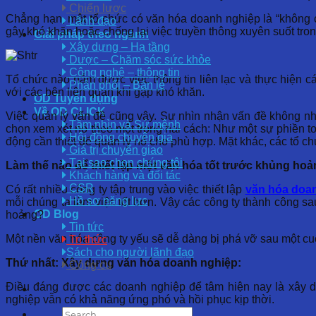
Chiến lược
Chẳng hạn, một tổ chức có văn hóa doanh nghiệp là “không c
Lãnh đạo
gây khó khăn hoặc chống lại việc truyền thông xuyên suốt tr
Giải pháp theo ngành
Xây dựng – Hạ tầng
Dược – Chăm sóc sức khỏe
Công nghệ – thông tin
Tổ chức nào nắm được việc thông tin liên lạc và thực hiện c
Phân phối – Bán lẻ
với các bên liên quan khi gặp khó khăn.
OD Tuyển dụng
Về OD CLICK
Việc quản lý vấn đề cũng vậy. Sự nhìn nhận vấn đề không nhấ
Tầm nhìn và Sứ mệnh
chọn xem xét nó theo một trong hai cách: Như một sự phiền to
Hội đồng chuyên gia
động cần thiết để quản lý nó cho phù hợp. Mặt khác, các tổ c
Giá trị chuyển giao
Tại sao chọn chúng tôi
Làm thế nào để thiết lập một văn hóa tốt trước khủng ho
Khách hàng và đối tác
CSR
Có rất nhiều công ty tập trung vào việc thiết lập
văn hóa doa
Hồ sơ năng lực
mỗi chúng ta làm việc tốt hơn. Vậy các công ty thành công s
OD Blog
hoảng?
Tin tức
Một nền văn hóa công ty yếu sẽ dễ dàng bị phá vỡ sau một cuộ
Tri thức
Sách cho người lãnh đạo
Thứ nhất: Xây dựng văn hóa doanh nghiệp:
Công cụ
Điều đáng được các doanh nghiệp để tâm hiện nay là xây d
nghiệp vẫn có khả năng ứng phó và hồi phục kịp thời.