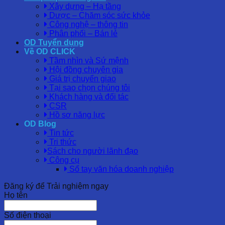
Xây dựng – Hạ tầng
Dược – Chăm sóc sức khỏe
Công nghệ – thông tin
Phân phối – Bán lẻ
OD Tuyển dụng
Về OD CLICK
Tầm nhìn và Sứ mệnh
Hội đồng chuyên gia
Giá trị chuyển giao
Tại sao chọn chúng tôi
Khách hàng và đối tác
CSR
Hồ sơ năng lực
OD Blog
Tin tức
Tri thức
Sách cho người lãnh đạo
Công cụ
Sổ tay văn hóa doanh nghiệp
Đăng ký để Trải nghiệm ngay
Họ tên
Số điện thoại