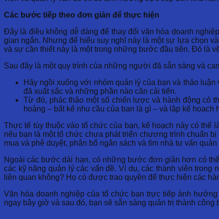
Các bước tiếp theo đơn giản để thực hiện
Đây là điều không dễ dàng để thay đổi văn hóa doanh nghiệp 
gian ngắn. Nhưng để hiểu suy nghĩ này là một sự lựa chọn và 
và sự cần thiết này là một trong những bước đầu tiên. Đó là
Sau đây là một quy trình của những người đã sẵn sàng và cam
Hãy ngồi xuống với nhóm quản lý của bạn và thảo luận 
đã xuất sắc và những phần nào cần cải tiến.
Từ đó, phác thảo một số chiến lược và hành động có th
hoảng – bất kể nhu cầu của bạn là gì – và lập kế hoạch 
Thực tế tùy thuộc vào tổ chức của bạn, kế hoạch này có thể l
nếu bạn là một tổ chức chưa phát triển chương trình chuẩn b
mua và phê duyệt, phân bổ ngân sách và tìm nhà tư vấn quản 
Ngoài các bước dài hạn, có những bước đơn giản hơn có thể
các kỹ năng quản lý các vấn đề. Ví dụ, các thành viên trong
liên quan không? Họ có được trao quyền để thực hiện các hàn
Văn hóa doanh nghiệp của tổ chức bạn trực tiếp ảnh hưởng 
ngay bây giờ và sau đó, bạn sẽ sẵn sàng quản trị thành công 