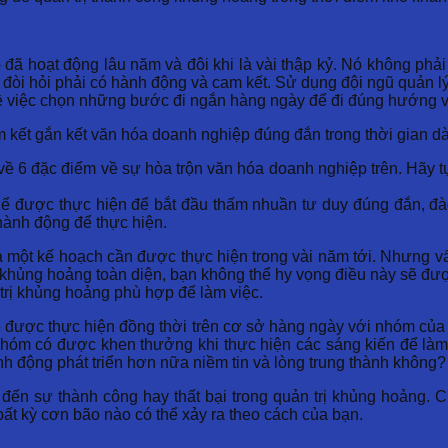
đã hoạt động lâu năm và đôi khi là vài thập kỷ. Nó không phải
đòi hỏi phải có hành động và cam kết. Sử dụng đội ngũ quản lý
 về việc chọn những bước đi ngắn hàng ngày để đi đúng hướng v
 kết gắn kết văn hóa doanh nghiệp đúng đắn trong thời gian dà
về 6 đặc điểm về sự hòa trộn văn hóa doanh nghiệp trên. Hãy 
ể được thực hiện để bắt đầu thấm nhuần tư duy đúng đắn, đào 
hành động để thực hiện.
à một kế hoạch cần được thực hiện trong vài năm tới. Nhưng vấ
ị khủng hoảng toàn diện, bạn không thể hy vọng điều này sẽ đư
trị khủng hoảng phù hợp để làm việc.
 được thực hiện đồng thời trên cơ sở hàng ngày với nhóm của
 nhóm có được khen thưởng khi thực hiện các sáng kiến ​​để l
h động phát triển hơn nữa niềm tin và lòng trung thành không?
đến sự thành công hay thất bại trong quản trị khủng hoảng. 
bất kỳ cơn bão nào có thể xảy ra theo cách của bạn.