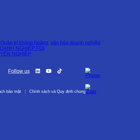
d
Quản trị khủng hoảng
,
văn hóa doanh nghiệp
.
OANH NGHIỆP FDI
UYÊN NGHIỆP
Follow us
ách bảo mật
|
Chính sách và Quy định chung