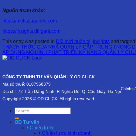
Nguồn tham khảo:
https://melissaagnes.com
https://insights.diligent.com
This entry was posted in
Đổi mới quản trị
,
Insights
and tagge
THÁCH THỨC CỦA NHÀ QUẢN LÝ CẤP TRUNG TRONG D
ÁP DỤNG MÔ HÌNH PHÁT TRIỂN KỸ NĂNG QUẢN LÝ CH
CÔNG TY TNHH TƯ VẤN QUẢN LÝ OD CLICK
Mã số thuế: 0107968379
Chính s
Địa chỉ: 72 Trần Đăng Ninh, P. Nghĩa Đô, Q. Cầu Giấy, Hà Nội
Copyright 2026 © OD CLICK. All rights reserved.
OD Tư vấn
Chiến lược
Chiến lược kinh doanh