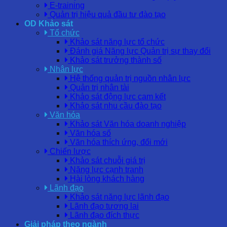
E-training
Quản trị hiệu quả đầu tư đào tạo
OD Khảo sát
Tổ chức
Khảo sát năng lực tổ chức
Đánh giá Năng lực Quản trị sự thay đổi
Khảo sát trưởng thành số
Nhân lực
Hệ thống quản trị nguồn nhân lực
Quản trị nhân tài
Khảo sát động lực cam kết
Khảo sát nhu cầu đào tạo
Văn hóa
Khảo sát Văn hóa doanh nghiệp
Văn hóa số
Văn hóa thích ứng, đổi mới
Chiến lược
Khảo sát chuỗi giá trị
Năng lực cạnh tranh
Hài lòng khách hàng
Lãnh đạo
Khảo sát năng lực lãnh đạo
Lãnh đạo tương lai
Lãnh đạo đích thực
Giải pháp theo ngành