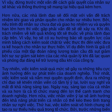
Vì vậy, đứng trước một vấn đề cách giải quyết của nhân sự
sẽ khác và thông thường sẽ mang lại hiệu quả kém hơn.
Hơn nữa, các nhà lãnh đạo sẽ đối mặt với vấn đề trách
nhiệm khi giao và phân quyền cho nhân sự nhiều hơn. Bởi,
nếu trình độ nhân sự chưa đạt và giao họ nhiệm vụ và quyền
hạn lớn hơn thì việc gặp phải vấn đề sẽ dễ xảy ra. Khi đó,
trách nhiệm về kết quả không tốt sẽ thuộc về phía lãnh đạo
cấp trên. Vì vậy, họ sẽ có xu hướng bảo về quyền lực của
mình bằng cách kiểm soát chặt từ việc thực thi đến việc đưa
ra kế hoạch cho nhân sự thực hiện. Ví dụ điển hình là giá cổ
phiếu của một tập đoàn năng lượng toàn cầu đã sụt giảm
bởi sự sự giám sát kém của các nhà quản lý khi đã lạc quan
và phóng đại đáng kể trữ lượng dầu khí của công ty.
Tuy nhiên, việc kiểm soát quá mức sẽ gây ra những tiêu cực
ảnh hưởng đến sự phát triển của doanh nghiệp. Thứ nhất,
việc kiểm soát và nắm mọi quyền quyết định, đưa ra những
chỉ đạo sẽ khiến nhân viên có tâm lý ỷ lại, lười suy nghĩ và
mất đi khả năng sáng tạo. Ngày nay, sáng tạo của cá nhân
và xa hơn là cả tổ chức mang đến lợi thế cạnh tranh cho
doanh nghiệp. Hơn nữa, việc nhân viên ỷ lại sẽ ảnh hưởng
đến khả năng phát triển cá nhân có thể kéo theo tình trạng
nhân sự nghỉ việc. Thứ hai, việc kiểm soát vô hình chung sẽ
tạo ra sự thiếu hiệu quả trong tổ chức. Bởi, trước những biến