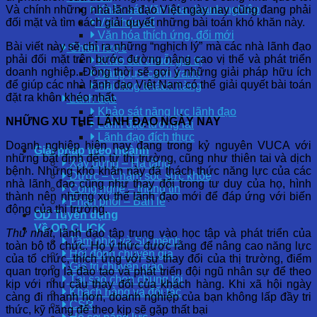
Và chính những nhà lãnh đạo Việt ngày nay cũng đang phải
Khảo sát Văn hóa doanh nghiệp
đối mặt và tìm cách giải quyết những bài toán khó khăn này.
Văn hóa số
Văn hóa thích ứng, đổi mới
Bài viết này sẽ chỉ ra những “nghịch lý” mà các nhà lãnh đạo
Chiến lược
phải đối mặt trên bước đường nâng cao vị thế và phát triển
Khảo sát chuỗi giá trị
doanh nghiệp. Đồng thời sẽ gợi ý những giải pháp hữu ích
Năng lực cạnh tranh
để giúp các nhà lãnh đạo Việt Nam có thể giải quyết bài toán
Hài lòng khách hàng
đặt ra khôn khéo nhất.
Lãnh đạo
Khảo sát năng lực lãnh đạo
NHỮNG XU THẾ LÃNH ĐẠO NGÀY NAY
Lãnh đạo tương lai
Lãnh đạo đích thực
Doanh nghiệp hiện nay đang trong kỷ nguyên VUCA với
Giải pháp theo ngành
những bất định đến từ thị trường, cũng như thiên tai và dịch
Xây dựng – Hạ tầng
bệnh. Những khó khăn này đã thách thức năng lực của các
Dược – Chăm sóc sức khỏe
nhà lãnh đạo cũng như thay đổi trong tư duy của họ, hình
Công nghệ – thông tin
thành nên những xu thế lãnh đạo mới để đáp ứng với biến
Phân phối – Bán lẻ
động của thị trường.
OD Tuyển dụng
Về OD CLICK
Thứ nhất
, lãnh đạo tập trung vào học tập và phát triển của
Tầm nhìn và Sứ mệnh
toàn bộ tổ chức. Họ ý thức được rằng để nâng cao năng lực
Hội đồng chuyên gia
của tổ chức, thích ứng với sự thay đổi của thị trường, điểm
Giá trị chuyển giao
quan trọng là đào tạo và phát triển đội ngũ nhân sự để theo
Tại sao chọn chúng tôi
kịp với nhu cầu thay đổi của khách hàng. Khi xã hội ngày
Khách hàng và đối tác
càng đi nhanh hơn, doanh nghiệp của bạn không lấp đầy tri
CSR
thức, kỹ năng để theo kịp sẽ gặp thất bại