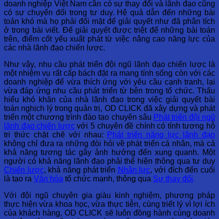
doanh nghiệp Việt Nam cần có sự thay đổi và lãnh đạo cũng
có sự chuyển đổi trong tư duy. Hệ quả dẫn đến những bài
toán khó mà họ phải đối mặt để giải quyết như đã phân tích
ở trong bài viết. Để giải quyết được triệt để những bài toán
trên, điểm cốt yếu xuất phát từ việc nâng cao năng lực của
các nhà lãnh đạo chiến lược.
Như vậy, nhu cầu phát triển đội ngũ lãnh đạo chiến lược là
một nhiệm vụ rất cấp bách đặt ra mang tính sống còn với các
doanh nghiệp để vừa thích ứng với yêu cầu cạnh tranh, lại
vừa đáp ứng nhu cầu phát triển từ bên trong tổ chức. Thấu
hiểu khó khăn của nhà lãnh đạo trong việc giải quyết bài
toán nghịch lý trong quản trị, OD CLICK đã xây dựng và phát
triển một chương trình đào tạo chuyên sâu
Phát triển đội ngũ
lãnh đạo chiến lược
với 5 chuyên đề chính có tính tương hỗ
tri thức chặt chẽ với nhau:
Phát triển năng lực lãnh đạo
không chỉ đưa ra những đòi hỏi về phát triển cá nhân, mà cả
khả năng tương tác gây ảnh hưởng đến xung quanh. Một
người có khả năng lãnh đạo phải thể hiện thông qua tư duy
Chiến lược
, khả năng phát triển
Nhân lực
, với đích đến cuối
là tạo ra
Văn hóa
tổ chức mạnh, thông qua
Sự thay đổi
.
Với đội ngũ chuyên gia giàu kinh nghiệm, phương pháp
thực hiện vừa khoa học, vừa thực tiễn, cùng triết lý vì lợi ích
của khách hàng, OD CLICK sẽ luôn đồng hành cùng doanh