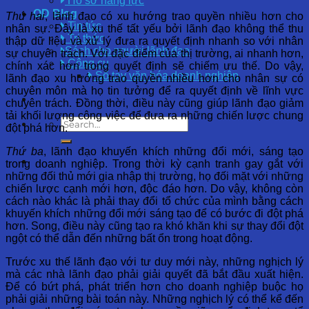
Hồ sơ năng lực
OD Blog
Thứ hai
, lãnh đạo có xu hướng trao quyền nhiều hơn cho
Tin tức
nhân sự. Đây là xu thế tất yếu bởi lãnh đạo không thể thu
Tri thức
thập dữ liệu và xử lý đưa ra quyết định nhanh so với nhân
Sách cho người lãnh đạo
sự chuyên trách. Với đặc điểm của thị trường, ai nhanh hơn,
Công cụ
chính xác hơn trong quyết định sẽ chiếm ưu thế. Do vậy,
Sổ tay văn hóa doanh nghiệp
lãnh đạo xu hướng trao quyền nhiều hơn cho nhân sự có
chuyên môn mà họ tin tưởng để ra quyết định về lĩnh vực
chuyên trách. Đồng thời, điều này cũng giúp lãnh đạo giảm
tải khối lượng công việc để đưa ra những chiến lược chung
đột phá hơn.
Thứ ba
, lãnh đạo khuyến khích những đổi mới, sáng tạo
trong doanh nghiệp. Trong thời kỳ cạnh tranh gay gắt với
những đối thủ mới gia nhập thị trường, họ đối mặt với những
chiến lược cạnh mới hơn, độc đáo hơn. Do vậy, không còn
cách nào khác là phải thay đổi tổ chức của mình bằng cách
khuyến khích những đổi mới sáng tạo để có bước đi đột phá
hơn. Song, điều này cũng tạo ra khó khăn khi sự thay đổi đột
ngột có thể dẫn đến những bất ổn trong hoạt động.
Trước xu thế lãnh đạo với tư duy mới này, những nghịch lý
mà các nhà lãnh đạo phải giải quyết đã bắt đầu xuất hiện.
Để có bứt phá, phát triển hơn cho doanh nghiệp buộc họ
phải giải những bài toán này. Những nghịch lý có thể kể đến