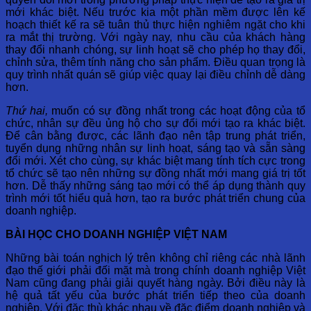
mới khác biệt. Nếu trước kia một phần mềm được lên kế
hoạch thiết kế ra sẽ tuân thủ thực hiện nghiêm ngặt cho khi
ra mắt thị trường. Với ngày nay, nhu cầu của khách hàng
thay đổi nhanh chóng, sự linh hoạt sẽ cho phép họ thay đổi,
chỉnh sửa, thêm tính năng cho sản phẩm. Điều quan trọng là
quy trình nhất quán sẽ giúp việc quay lại điều chỉnh dễ dàng
hơn.
Thứ hai,
muốn có sự đồng nhất trong các hoạt động của tổ
chức, nhân sự đều ủng hộ cho sự đổi mới tạo ra khác biệt.
Để cân bằng được, các lãnh đạo nên tập trung phát triển,
tuyển dụng những nhân sự linh hoạt, sáng tạo và sẵn sàng
đổi mới. Xét cho cùng, sự khác biệt mang tính tích cực trong
tổ chức sẽ tạo nên những sự đồng nhất mới mang giá trị tốt
hơn. Dễ thấy những sáng tạo mới có thể áp dụng thành quy
trình mới tốt hiểu quả hơn, tạo ra bước phát triển chung của
doanh nghiệp.
BÀI HỌC CHO DOANH NGHIỆP VIỆT NAM
Những bài toán nghịch lý trên không chỉ riêng các nhà lãnh
đạo thế giới phải đối mặt mà trong chính doanh nghiệp Việt
Nam cũng đang phải giải quyết hàng ngày. Bởi điều này là
hệ quả tất yếu của bước phát triển tiếp theo của doanh
nghiệp. Với đặc thù khác nhau về đặc điểm doanh nghiệp và