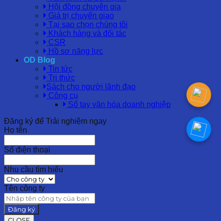
Hội đồng chuyên gia
Giá trị chuyển giao
Tại sao chọn chúng tôi
Khách hàng và đối tác
CSR
Hồ sơ năng lực
OD Blog
Tin tức
Tri thức
Sách cho người lãnh đạo
Công cụ
Sổ tay văn hóa doanh nghiệp
Đăng ký để Trải nghiệm ngay
Họ tên
Số điện thoại
Nhu cầu tìm hiểu
Tên công ty
Đăng ký
CLOSE