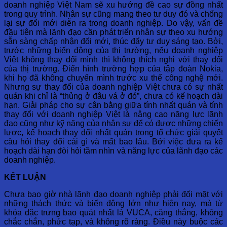
doanh nghiệp Việt Nam sẽ xu hướng đề cao sự đồng nhất
trong quy trình. Nhân sự cũng mang theo tư duy đó và chống
lại sự đổi mới diễn ra trong doanh nghiệp. Do vậy, vấn đề
đầu tiên mà lãnh đạo cần phát triển nhân sự theo xu hướng
sẵn sàng chấp nhận đổi mới, thúc đẩy tư duy sáng tạo. Bởi,
trước những biến động của thị trường, nếu doanh nghiệp
Việt không thay đổi mình thì không thích nghi với thay đổi
của thị trường. Điển hình trường hợp của tập đoàn Nokia,
khi họ đã không chuyển mình trước xu thế công nghệ mới.
Nhưng sự thay đổi của doanh nghiệp Việt chưa có sự nhất
quán khi chỉ là “thủng ở đâu vá ở đó”, chưa có kế hoạch dài
hạn. Giải pháp cho sự cân bằng giữa tính nhất quán và tính
thay đổi với doanh nghiệp Việt là nâng cao năng lực lãnh
đạo cũng như kỹ năng của nhân sự để có được những chiến
lược, kế hoạch thay đổi nhất quán trong tổ chức giải quyết
câu hỏi thay đổi cái gì và mất bao lâu. Bởi việc đưa ra kế
hoạch dài hạn đòi hỏi tầm nhìn và năng lực của lãnh đạo các
doanh nghiệp.
KẾT LUẬN
Chưa bao giờ nhà lãnh đạo doanh nghiệp phải đối mặt với
những thách thức và biến động lớn như hiện nay, mà từ
khóa đặc trưng bao quát nhất là VUCA, căng thẳng, không
chắc chắn, phức tạp, và không rõ ràng. Điều này buộc các