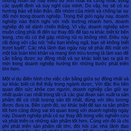
những nhân sự này thiếu sự linh hoạt và cứng nhắc trong
các quyết định và suy nghĩ của mình. Do vậy, họ sẽ có xu
hướng bảo vệ bản thân, đội nhóm của mình và chống lại sự
đổi mới trong doanh nghiệp. Trong thế giới ngày nay, doanh
nghiệp nào thích nghi với môi trường nhanh hơn, doanh
nghiệp đó sẽ dành chiến thắng. Vì vậy, doanh nghiệp sớm
muộn cũng phải đi đến sự thay đổi để tạo ra khác biệt từ bên
trong, cho dù có thể gặp những rủi ro không nhỏ. Điều này
rất đúng với câu nói “nếu bạn không ngã, bạn sẽ không biết
trượt tuyết”. Các nhà lãnh đạo ngày nay sẽ phải đối mặt với
một bài toán khó khăn và mang tính trừu tượng là làm sao để
cân bằng được sự đồng nhất và sự khác biệt tạo ra giá trị
mới trong doanh nghiệp hướng tới những bước phát triển
lớn hơn.
Một ví dụ điển hình cho việc cân bằng giữa sự đồng nhất và
sự khác biệt có thể thấy trong ngành dược. Với đặc thù liên
quan đến sức khỏe con người, doanh nghiệp cần giữ sự
nhất quán cao nhất trong tất cả các giai đoạn sản xuất ra sản
phẩm để có chất lượng sản tốt nhất, đúng với liều lượng
được đưa ra. Bên cạnh đó, sự khác biệt để tạo ra sản phẩm
tốt hơn cũng đóng vai trò quan trọng với doanh nghiệp ngày
này. Doanh nghiệp phải có sự thay đổi trong việc nghiên cứu
và phát triển ra những sản phẩm tốt hơn. Cùng với đó là chi
phí phát triển sản phẩm rất lớn, đòi hỏi các nhà lãnh đạo