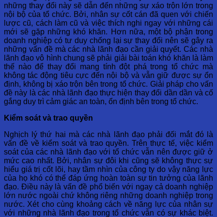
những thay đổi này sẽ dẫn đến những sự xáo trộn lớn trong
nội bộ của tổ chức. Bởi, nhân sự cốt cán đã quen với chiến
lược cũ, cách làm cũ và việc thích nghi ngay với những cái
mới sẽ gặp những khó khăn. Hơn nữa, một bộ phận trong
doanh nghiệp có tư duy chống lại sự thay đổi nên sẽ gây ra
những vấn đề mà các nhà lãnh đạo cần giải quyết. Các nhà
lãnh đạo vô hình chung sẽ phải giải bài toán khó khăn là làm
thế nào để thay đổi mang tính đột phá trong tổ chức mà
không tác động tiêu cực đến nội bộ và vẫn giữ được sự ổn
định, không bị xáo trộn bên trong tổ chức. Giải pháp cho vấn
đề này là các nhà lãnh đạo thực hiện thay đổi dần dần và cố
gắng duy trì cảm giác an toàn, ổn định bên trong tổ chức.
Kiểm soát và trao quyền
Nghịch lý thứ hai mà các nhà lãnh đạo phải đối mắt đó là
vấn đề về kiểm soát và trao quyền. Trên thực tế, việc kiểm
soát của các nhà lãnh đạo với tổ chức vẫn nên được giữ ở
mức cao nhất. Bởi, nhân sự đôi khi cũng sẽ không thực sự
hiểu giá trị cốt lõi, hay tầm nhìn của công ty do vậy năng lực
của họ khó có thể đáp ứng hoàn toàn sự tin tưởng của lãnh
đạo. Điều này là vấn đề phổ biến với ngay cả doanh nghiệp
lớn nước ngoài chứ không riêng những doanh nghiệp trong
nước. Xét cho cùng khoảng cách về năng lực của nhân sự
với những nhà lãnh đạo trong tổ chức vẫn có sự khác biệt.