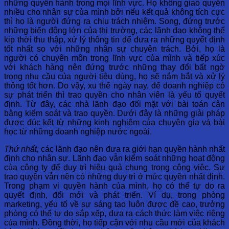
những quyền hành trong mọi lĩnh vực. Họ không giao quyền
nhiều cho nhân sự của mình bởi nếu kết quả không tích cực
thì họ là người đứng ra chịu trách nhiệm. Song, đứng trước
những biến động lớn của thị trường, các lãnh đạo không thể
kịp thời thu thập, xử lý thông tin để đưa ra những quyết định
tốt nhất so với những nhân sự chuyên trách. Bởi, họ là
người có chuyên môn trong lĩnh vực của mình và tiếp xúc
với khách hàng nên đứng trước những thay đổi bất ngờ
trong nhu cầu của người tiêu dùng, họ sẽ nắm bắt và xử lý
thông tốt hơn. Do vậy, xu thế ngày nay, để doanh nghiệp có
sự phát triển thì trao quyền cho nhân viên là yếu tố quyết
định. Từ đây, các nhà lãnh đạo đối mặt với bài toán cân
bằng kiểm soát và trao quyền. Dưới đây là những giải pháp
được đúc kết từ những kinh nghiệm của chuyên gia và bài
học từ những doanh nghiệp nước ngoài.
Thứ nhất,
các lãnh đạo nên đưa ra giới hạn quyền hành nhất
định cho nhân sự. Lãnh đạo vẫn kiểm soát những hoạt động
của công ty để duy trì hiệu quả chung trong công việc. Sự
trao quyền vẫn nên có những duy trì ở mức quyền nhất định.
Trong phạm vi quyền hành của mình, họ có thể tự do ra
quyết định, đổi mới và phát triển. Ví dụ, trong phòng
marketing, yếu tố về sự sáng tạo luôn được đề cao, trưởng
phòng có thể tự do sắp xếp, đưa ra cách thức làm việc riêng
của mình. Đồng thời, họ tiếp cận với nhu cầu mới của khách