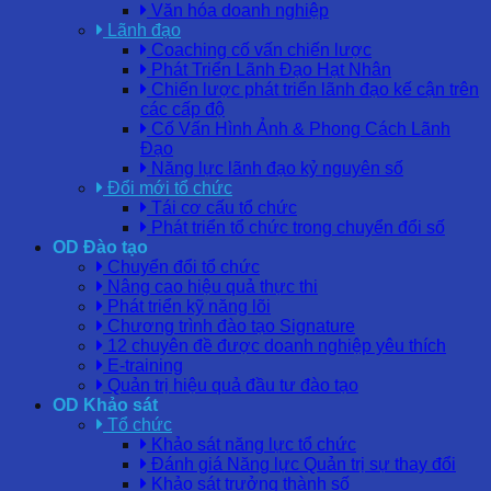
Văn hóa doanh nghiệp
Lãnh đạo
Coaching cố vấn chiến lược
Phát Triển Lãnh Đạo Hạt Nhân
Chiến lược phát triển lãnh đạo kế cận trên
các cấp độ
Cố Vấn Hình Ảnh & Phong Cách Lãnh
Đạo
Năng lực lãnh đạo kỷ nguyên số
Đổi mới tổ chức
Tái cơ cấu tổ chức
Phát triển tổ chức trong chuyển đổi số
OD Đào tạo
Chuyển đổi tổ chức
Nâng cao hiệu quả thực thi
Phát triển kỹ năng lõi
Chương trình đào tạo Signature
12 chuyên đề được doanh nghiệp yêu thích
E-training
Quản trị hiệu quả đầu tư đào tạo
OD Khảo sát
Tổ chức
Khảo sát năng lực tổ chức
Đánh giá Năng lực Quản trị sự thay đổi
Khảo sát trưởng thành số