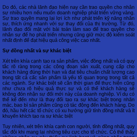
Do đó, các nhà lãnh đạo hiện nay cần trao quyền cho nhân
sự nhiều hơn nếu muốn doanh nghiệp phát triển vững vàng.
Sự trao quyền mang lại lợi ích như phát triển kỹ năng nhân
sự, thích ứng nhanh với sự thay đổi của thị trường. Từ đó,
lãnh đạo đối mặt với bài toán làm sao để trao quyền cho
nhân sự để họ phát triển nhưng cũng giữ mức độ kiểm soát
nhất định để đạt hiệu quả công việc cao nhất.
Sự đồng nhất và sự khác biệt
Xét trên khía cạnh tạo ra sản phẩm, việc đồng nhất và có quy
tắc rõ ràng trong các công đoạn sản xuất, cung cấp cho
khách hàng đúng thời hạn và đạt tiêu chuẩn chất lượng cao
trong tất cả cấc sản phẩm là yếu tố quan trọng trong tất cả
các ngành. Sự khác biệt sẽ cần thời gian để thực hiện cũng
như chưa rõ hiệu quả thực sự và có thể khách hàng sẽ
không đón nhận sự đổi mới này của doanh nghiệp. Ví dụ có
thể kể đến như là thay đổi tạo ra sự khác biệt trong nhãn
mác, bao bì sản phẩm cũng có tác động đến khách hàng. Do
đó, hầu hết các tổ chức có xu hướng giữ tính đồng nhất và ít
khuyến khích tạo ra sự khác biệt
Tuy nhiên, xét trên khía cạnh con người, tính đồng nhất, quy
tắc đôi khi mang lại những tiêu cực cho tổ chức. Có thể thấy