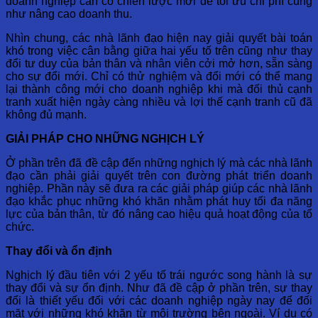
doanh nghiệp cần có chiến lược mới để tối ưu chi phí cũng
như nâng cao doanh thu.
Nhìn chung, các nhà lãnh đạo hiện nay giải quyết bài toán
khó trong việc cân bằng giữa hai yếu tố trên cũng như thay
đổi tư duy của bản thân và nhân viên cởi mở hơn, sẵn sàng
cho sự đổi mới. Chỉ có thử nghiệm và đổi mới có thể mang
lại thành công mới cho doanh nghiệp khi mà đối thủ cạnh
tranh xuất hiện ngày càng nhiều và lợi thế cạnh tranh cũ đã
không đủ mạnh.
GIẢI PHÁP CHO NHỮNG NGHỊCH LÝ
Ở phần trên đã đề cập đến những nghịch lý mà các nhà lãnh
đạo cần phải giải quyết trên con đường phát triển doanh
nghiệp. Phần này sẽ đưa ra các giải pháp giúp các nhà lãnh
đạo khắc phục những khó khăn nhằm phát huy tối đa năng
lực của bản thân, từ đó nâng cao hiệu quả hoạt động của tổ
chức.
Thay đổi và ổn định
Nghịch lý đầu tiên với 2 yếu tố trái ngước song hành là sự
thay đổi và sự ổn định. Như đã đề cập ở phần trên, sự thay
đổi là thiết yếu đối với các doanh nghiệp ngày nay để đối
mặt với những khó khăn từ môi trường bên ngoài. Ví dụ có