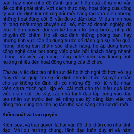
ban, hay nhóm nhỏ để đánh giá sự hiệu quả cũng như vẫn
đề có thể phát sinh. Với cách thức này, hoạt động của công
ty vẫn ổn định khi những đổi mới sáng tạo vẫn diễn nhưng
những hoạt động cốt lõi vẫn được đảm bảo. Ví dụ minh họa
rõ ràng nhất trong chuyển đổi số, một số doanh nghiệp đã
thực hiện chuyển đổi với kế hoạch từ từng bước, nhịp độ
chuyển đổi chậm. Họ sẽ xác định những phòng ban, hay
những lĩnh vực cần áp dụng trước để đánh giá sự hiệu quả.
Trong phòng ban chăm sóc khách hàng, họ áp dụng trước
công nghệ chat bot trong việc phản hồi khách hàng nhanh
chóng. Và việc áp dụng công nghệ mới này không ảnh
hưởng nhiều đến hoạt động chung của tổ chức.
Thứ ba,
việc đào tạo nhân sự để họ thích nghi tốt hơn với sự
thay đổi sẽ giúp tạo sự ổn định cho tổ chức. Nguyên nhân
cho sự không ổn định khi có những đổi mới từ việc nhân
viên chưa thích nghi kịp với cái mới dẫn tới hiệu quả làm
việc giảm sút. Do vậy, các nhà lãnh đạo tập trung vào đào
tạo nhân sự trước tiên sẽ nâng cao kỹ năng làm việc và
đồng thời cũng tạo cho họ tâm thế sẵn sàng cho sự đổi mới.
Kiểm soát và trao quyền
Kiểm soát và trao quyền là hai vấn đề khó khăn cho nhà lãnh
đạo. Với xu hướng chung, lãnh đạo luôn duy trì và nắm