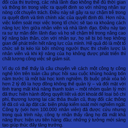
đổi của thị trường, các nhà lãnh đạo không thể đủ thời gian
và thông tin trong việc ra quyết định so với những nhân sự
nòng cốt chuyên trách. Điều này sẽ gây ra sự chậm trễ trong
ra quyết định và tính chính xác của quyết định đó. Hơn nữa,
việc kiểm soát mọi việc trong tổ chức sẽ tạo ra khoảng cách
năng lực lớn giữa nhân viên và nhà lãnh đạo. Điều này tạo
ra sự tự mãn đến lãnh đạo và họ sẽ chậm trễ trong nâng cao
kỹ năng bản thân, còn với nhân sự, họ sẽ bị bó hẹp không
gian để phát triển hết năng lực của mình. Hệ quả đó là một tổ
chức sẽ bị kéo lùi bởi những người thực thi chiến lược là
nhân viên và khi kỹ năng của họ không được phát triển thì
chất lượng công việc sẽ giảm sút.
Ví dụ có thể thấy là câu chuyện về cách một công ty công
nghệ lớn trên toàn cầu phục hồi sau cuộc khủng hoảng bốn
năm trước là một bài học kinh nghiệm. Bị buộc phải xóa bỏ
hơn 2 tỷ đô la hợp đồng không thể quản lý – và đối mặt với
tình trạng mất khả năng thanh toán – một nhóm quản lý mới
đã thực hiện hành động quyết liệt và dứt khoát để loại bỏ chi
phí, thương lượng lại các thỏa thuận cũ, thay đổi các thông
lệ đã có và áp đặt các biện pháp kiểm soát mới nghiêm ngặt.
Công ty (với hơn 100.000 nhân viên) đã được cứu nhưng
trong quá trình này, công ty nhận thấy rằng họ đã mất khả
năng thực hiện ưu tiên hàng đầu: những ý tưởng mới sáng
tạo giúp thúc đẩy tăng trưởng.