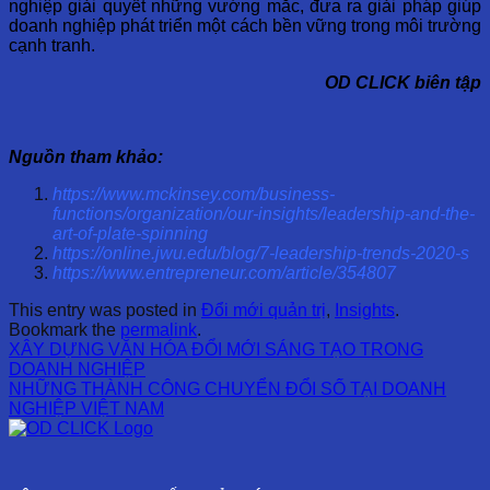
nghiệp giải quyết những vướng mắc, đưa ra giải pháp giúp
doanh nghiệp phát triển một cách bền vững trong môi trường
cạnh tranh.
OD CLICK biên tập
Nguồn tham khảo:
https://www.mckinsey.com/business-
functions/organization/our-insights/leadership-and-the-
art-of-plate-spinning
https://online.jwu.edu/blog/7-leadership-trends-2020-s
https://www.entrepreneur.com/article/354807
This entry was posted in
Đổi mới quản trị
,
Insights
.
Bookmark the
permalink
.
XÂY DỰNG VĂN HÓA ĐỔI MỚI SÁNG TẠO TRONG
DOANH NGHIỆP
NHỮNG THÀNH CÔNG CHUYỂN ĐỔI SỐ TẠI DOANH
NGHIỆP VIỆT NAM