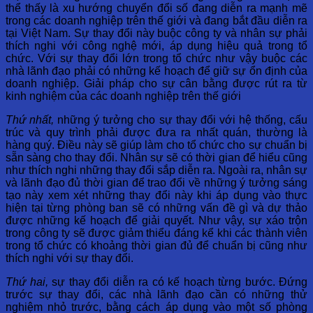
thể thấy là xu hướng chuyển đổi số đang diễn ra mạnh mẽ
trong các doanh nghiệp trên thế giới và đang bắt đầu diễn ra
tại Việt Nam. Sự thay đổi này buộc công ty và nhân sự phải
thích nghi với công nghệ mới, áp dụng hiệu quả trong tổ
chức. Với sự thay đổi lớn trong tổ chức như vậy buộc các
nhà lãnh đạo phải có những kế hoạch để giữ sự ổn định của
doanh nghiệp. Giải pháp cho sự cân bằng được rút ra từ
kinh nghiệm của các doanh nghiệp trên thế giới
Thứ nhất,
những ý tưởng cho sự thay đổi với hệ thống, cấu
trúc và quy trình phải được đưa ra nhất quán, thường là
hàng quý. Điều này sẽ giúp làm cho tổ chức cho sự chuẩn bị
sẵn sàng cho thay đổi. Nhân sự sẽ có thời gian để hiểu cũng
như thích nghi những thay đổi sắp diễn ra. Ngoài ra, nhân sự
và lãnh đạo đủ thời gian để trao đổi về những ý tưởng sáng
tạo này xem xét những thay đổi này khi áp dụng vào thực
hiện tại từng phòng ban sẽ có những vấn đề gì và dự thảo
được những kế hoạch để giải quyết. Như vậy, sự xáo trộn
trong công ty sẽ được giảm thiểu đáng kể khi các thành viên
trong tổ chức có khoảng thời gian đủ để chuẩn bị cũng như
thích nghi với sự thay đổi.
Thứ hai,
sự thay đổi diễn ra có kế hoạch từng bước. Đứng
trước sự thay đổi, các nhà lãnh đạo cần có những thử
nghiệm nhỏ trước, bằng cách áp dụng vào một số phòng