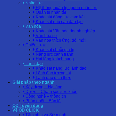
Nhân lực
Hệ thống quản trị nguồn nhân lực
Quản trị nhân tài
Khảo sát động lực cam kết
Khảo sát nhu cầu đào tạo
Văn hóa
Khảo sát Văn hóa doanh nghiệp
Văn hóa số
Văn hóa thích ứng, đổi mới
Chiến lược
Khảo sát chuỗi giá trị
Năng lực cạnh tranh
Hài lòng khách hàng
Lãnh đạo
Khảo sát năng lực lãnh đạo
Lãnh đạo tương lai
Lãnh đạo đích thực
Giải pháp theo ngành
Xây dựng – Hạ tầng
Dược – Chăm sóc sức khỏe
Công nghệ – thông tin
Phân phối – Bán lẻ
OD Tuyển dụng
Về OD CLICK
Tầm nhìn và Sứ mệnh