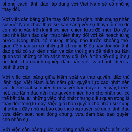
phong cách lãnh đạo, áp dụng với Việt Nam sẽ có những
thay đổi.
Với việc cân bằng giữa thay đổi và ổn định, nhìn chung nhân
sự Việt Nam chưa thực sự sẵn sàng với sự thay đổi nên dễ
có những xáo trộn khi thực hiện chiến lược đổi mới. Do vậy,
các nhà lãnh đạo cần thực hiện thay đổi với kế hoạch từng
bước. Đồng thời, có những thông báo trước khoảng thời
gian để nhân sự có những thích nghi. Điều này đòi hỏi lãnh
đạo phải có sự kiên nhẫn và cần thời gian để nhân sự làm
quen với những chính sách thay đổi. Đó là tiền đề để giữ sự
ổn định cho doanh nghiệp đảm bảo việc vận hành diễn ra
bình thường.
Với việc cân bằng giữa kiểm soát và trao quyền, đặc thù
lãnh đạo Việt Nam luôn nắm giữ quyền lực cao nhất nên
việc kiểm soát sẽ nhiều hơn so với trao quyền. Do vậy, trước
hết, các lãnh đạo nên trao quyền nhiều hơn cho nhân sự, có
thể bắt đầu từ những việc nhỏ nhất nhưng điều quan trọng là
thay đổi trong tư duy. Việc giới hạn quyền cho nhân sự cũng
như thúc đẩy những báo cáo thường xuyên sẽ giúp lãnh đạo
vừa kiểm soát hoạt động chung, vừa đảm bảo trao quyền
cho nhân sự.
Với việc cân bằng giữa sự đồng nhất và sự khác biệt, các