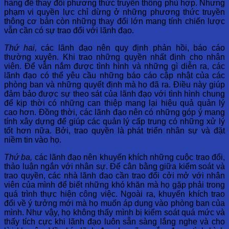
hàng để thay đổi phương thức truyền thông phù hợp. Nhưng
phạm vi quyền lực chỉ dừng ở những phương thức truyền
thông cơ bản còn những thay đổi lớn mang tính chiến lược
vẫn cần có sự trao đổi với lãnh đạo.
Thứ hai,
các lãnh đạo nên quy định phản hồi, báo cáo
thường xuyên. Khi trao những quyền nhất định cho nhân
viên. Để vẫn nắm được tình hình và những gì diễn ra, các
lãnh đạo có thể yêu cầu những báo cáo cập nhật của các
phòng ban và những quyết định mà họ đã ra. Điều này giúp
đảm bảo được sự theo sát của lãnh đạo với tình hình chung
để kịp thời có những can thiệp mang lại hiệu quả quản lý
cao hơn. Đồng thời, các lãnh đạo nên có những góp ý mang
tính xây dựng để giúp các quản lý cấp trung có những xử lý
tốt hơn nữa. Bởi, trao quyền là phát triển nhân sự và đặt
niềm tin vào họ.
Thứ ba,
các lãnh đạo nên khuyến khích những cuộc trao đổi,
thảo luận ngắn với nhân sự. Để cân bằng giữa kiểm soát và
trao quyền, các nhà lãnh đạo cần trao đổi cởi mở với nhân
viên của mình để biết những khó khăn mà họ gặp phải trong
quá trình thực hiện công việc. Ngoài ra, khuyến khích trao
đổi về ý tưởng mới mà họ muốn áp dụng vào phòng ban của
mình. Như vậy, họ không thấy mình bị kiểm soát quá mức và
thấy tích cực khi lãnh đạo luôn sẵn sàng lắng nghe và cho