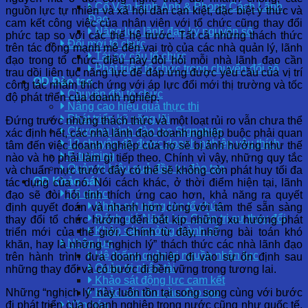
Cố Vấn Hình Ảnh & Phong Cách Lãnh
nguồn lực tự nhiên và xã hội dần cạn kiệt, đặc biệt ý thức và
Đạo
cam kết công việc của nhân viên với tổ chức cũng thay đổi
Năng lực lãnh đạo kỷ nguyên số
phức tạp so với các thế hệ trước. Tất cả những thách thức
Đổi mới tổ chức
trên tác động mạnh mẽ đến vai trò của các nhà quản lý, lãnh
Tái cơ cấu tổ chức
đạo trong tổ chức, điều này đòi hỏi mỗi nhà lãnh đạo cần
Phát triển tổ chức trong chuyển đổi số
trau dồi liên tục năng lực để đáp ứng được yêu cầu của vị trí
OD Đào tạo
công tác nhằm thích ứng với áp lực đổi mới thị trường và tốc
Chuyển đổi tổ chức
độ phát triển của doanh nghiệp.
Nâng cao hiệu quả thực thi
Phát triển kỹ năng lõi
Đứng trước những thách thức và một loạt rủi ro vẫn chưa thể
Chương trình đào tạo Signature
xác định hết, các nhà lãnh đạo doanh nghiệp buộc phải quan
12 chuyên đề được doanh nghiệp yêu thích
tâm đến việc doanh nghiệp của họ sẽ bị ảnh hưởng như thế
E-training
nào và họ phải làm gì tiếp theo. Chính vì vậy, những quy tắc
Quản trị hiệu quả đầu tư đào tạo
và chuẩn mực trước đây có thể sẽ không còn phát huy tối đa
OD Khảo sát
tác dụng của nó. Nói cách khác, ở thời điểm hiện tại, lãnh
Tổ chức
đạo sẽ đòi hỏi tính thích ứng cao hơn, khả năng ra quyết
Khảo sát năng lực tổ chức
định quyết đoán và nhanh hơn cùng với tâm thế sẵn sàng
Đánh giá Năng lực Quản trị sự thay đổi
thay đổi tổ chức hướng đến bắt kịp những xu hướng phát
Khảo sát trưởng thành số
triển mới của thế giới. Chính từ đây, những bài toán khó
Nhân lực
khăn, hay là những “nghịch lý” thách thức các nhà lãnh đạo
Hệ thống quản trị nguồn nhân lực
trên hành trình đưa doanh nghiệp đi vào sự ổn định sau
Quản trị nhân tài
những thay đổi và có bước đi bền vững trong tương lai.
Khảo sát động lực cam kết
Những “nghịch lý” này luôn tồn tại song song cùng với bước
Khảo sát nhu cầu đào tạo
đi phát triển của doanh nghiệp trong nước cũng như quốc tế.
Văn hóa