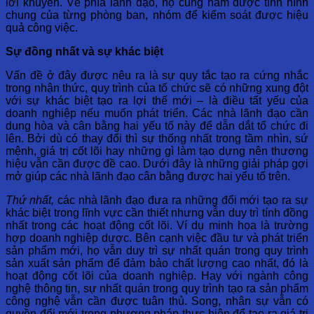
lời khuyên. Về phía lãnh đạo, họ cũng nắm được tình hình
chung của từng phòng ban, nhóm để kiểm soát được hiệu
quả công việc.
Sự đồng nhất và sự khác biệt
Vấn đề ở đây được nêu ra là sự quy tắc tạo ra cứng nhắc
trong nhận thức, quy trình của tổ chức sẽ có những xung đột
với sự khác biệt tạo ra lợi thế mới – là điều tất yếu của
doanh nghiệp nếu muốn phát triển. Các nhà lãnh đạo cần
dung hòa và cân bằng hai yếu tố này để dẫn dắt tổ chức đi
lên. Bởi dù có thay đổi thì sự thống nhất trong tầm nhìn, sứ
mệnh, giá trị cốt lõi hay những gì làm tạo dựng nên thương
hiệu vẫn cần được đề cao. Dưới đây là những giải pháp gợi
mở giúp các nhà lãnh đạo cân bằng được hai yếu tố trên.
Thứ nhất,
các nhà lãnh đạo đưa ra những đổi mới tạo ra sự
khác biệt trong lĩnh vực cần thiết nhưng vẫn duy trì tính đồng
nhất trong các hoạt động cốt lõi. Ví dụ minh họa là trường
hợp doanh nghiệp dược. Bên cạnh việc đầu tư và phát triển
sản phẩm mới, họ vẫn duy trì sự nhất quán trong quy trình
sản xuất sản phẩm để đảm bảo chất lượng cao nhất, đó là
hoạt động cốt lõi của doanh nghiệp. Hay với ngành công
nghệ thông tin, sự nhất quán trong quy trình tạo ra sản phẩm
công nghệ vẫn cần được tuân thủ. Song, nhân sự vẫn có
quyền đổi mới trong phương pháp thực hiện để tạo ra giá trị