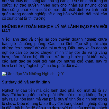
như sự thay đổi, sáng tạo nhưng cần giữ sự ổn định trong tổ
chức; sự trao quyền nhiều hơn cho nhân sự nhưng đồng
thời cũng phải kiểm soát ở mức độ nhất định và tính nhất
quán trong doanh nghiệp sẽ dung hòa với tính đổi mới cần
có xuất phát từ thị trường.
NHỮNG BÀI TOÁN NGHỊCH LÝ MÀ LÃNH ĐẠO PHẢI ĐỐI
MẶT
Việc lãnh đạo và chèo lái con thuyền doanh nghiệp chưa
bao giờ là bằng phẳng. Các nhà lãnh đạo sẽ phải chịu
những “cơn sóng” dữ của thị trường. Điều này khiến doanh
nghiệp cần có bước chuyển mình thay đổi để vững vàng
hơn, nắm bắt cơ hội tốt hơn. Và trong bước phát triển này,
các lãnh đạo sẽ phải đối mặt với những khó khăn, hay rõ
hơn là những “nghịch lý” mà họ phải đối mặt.
Sự thay đổi và sự ổn định
Nghịch lý đầu tiên mà các lãnh đạo phải đối mặt đó là sự
thay đổi hướng đến bước phát triển mới nhưng không được
gây ra sự hỗn loạn mà vẫn phải duy trì tính ổn định bên trong
tổ chức. Điều rõ ràng là sự thay đổi trong doanh nghiệp đang
là điều bắt buộc để đáp ứng được với nhu cầu mới từ khách