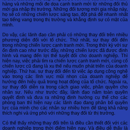
hàng và những mối đe dọa cạnh tranh mới từ những đối thủ
mới gia nhập thị trường. Những đối tượng mới gia nhập này,
họ sẽ có những chiến lược sáng tạo, đột phá để nhanh nhất
tạo tiếng vang trong thị trường và khẳng định sự có mặt của
mình.
Do vậy, các lãnh đạo cần phải có những thay đổi trên nhiều
phương diện đối với tổ chức. Thứ nhất, sự thay đổi đến
trong những chiến lược cạnh tranh mới. Trong thời kỳ với sự
ổn định cao như trước đây, những chiến lược đã được định
hình và mang đến lợi thế tuyệt đối cho doanh nghiệp. Thì
hiện nay, việc phải tìm ra chiến lược cạnh tranh mới, củng cố
chiến lược cũ đang là xu thế nếu muốn phát triển của doanh
nghiệp. Thứ hai, sự thay đổi đến từ việc áp dụng công nghệ
vào trong các lĩnh vực mũi nhọn của doanh nghiệp để
hướng đến hiệu quả trong hoạt động của tổ chức. Ngoài ra,
sự thay đổi diễn ra trong cách giao việc, phân quyền cho
nhân sự. Nếu như trước đây, lãnh đạo nắm toàn quyền
quyết định và đưa ra những định hướng cụ thể cho các
phòng ban thì hiện nay các lãnh đạo đang phân bổ quyền
lực của mình cho các nhân sự nhiều hơn để tăng khả năng
thích nghi và ứng phó với những thay đổi từ thị trường.
Có thể thấy những thay đổi trên là điều cần thiết đối với các
doanh nghiệp trong thời điểm hiện nay. Và điều dễ thấy là