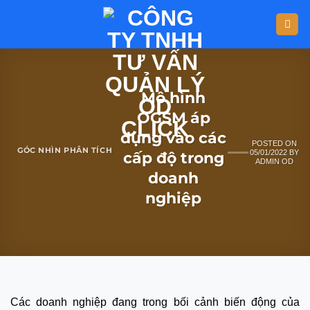
Mô hình
OGSM áp
dụng vào các
POSTED ON
GÓC NHÌN PHÂN TÍCH
05/01/2022
BY
cấp độ trong
ADMIN OD
doanh
nghiệp
Các doanh nghiệp đang trong bối cảnh biến động của