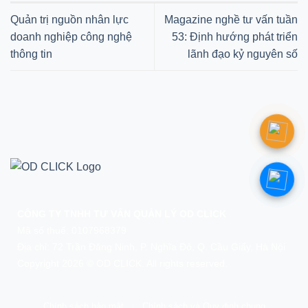
Quản trị nguồn nhân lực
Magazine nghề tư vấn tuần
doanh nghiệp công nghệ
53: Định hướng phát triển
thông tin
lãnh đạo kỷ nguyên số
CÔNG TY TNHH TƯ VẤN QUẢN LÝ OD CLICK
Mã số thuế: 0107968379
Địa chỉ: 72 Trần Đăng Ninh, P. Nghĩa Đô, Q. Cầu Giấy, Hà Nội
Copyright 2026 © OD CLICK. All rights reserved.
Chính sách bảo mật
|
Chính sách và Quy định chung