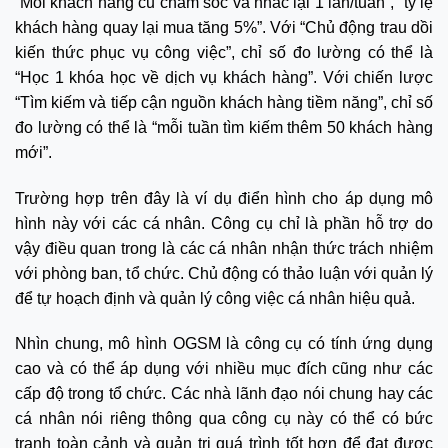
“Mỗi khách hàng cũ chăm sóc và nhắc lại 1 lần/tuần”, “tỷ lệ
khách hàng quay lại mua tăng 5%”. Với “Chủ động trau dồi
kiến thức phục vụ công việc”, chỉ số đo lường có thể là
“Học 1 khóa học về dịch vụ khách hàng”. Với chiến lược
“Tìm kiếm và tiếp cận nguồn khách hàng tiềm năng”, chỉ số
đo lường có thể là “mỗi tuần tìm kiếm thêm 50 khách hàng
mới”.
Trường hợp trên đây là ví dụ điển hình cho áp dụng mô
hình này với các cá nhân. Công cụ chỉ là phần hỗ trợ do
vậy điều quan trong là các cá nhân nhận thức trách nhiệm
với phòng ban, tổ chức. Chủ động có thảo luận với quản lý
để tự hoạch định và quản lý công việc cá nhân hiệu quả.
Nhìn chung, mô hình OGSM là công cụ có tính ứng dụng
cao và có thể áp dụng với nhiều mục đích cũng như các
cấp độ trong tổ chức. Các nhà lãnh đạo nói chung hay các
cá nhân nói riêng thông qua công cụ này có thể có bức
tranh toàn cảnh và quản trị quá trình tốt hơn để đạt được