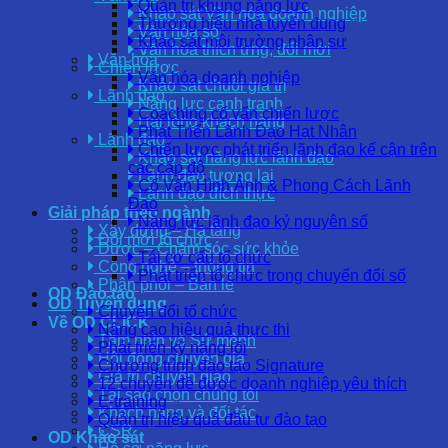
Quản trị khung năng lực
Khảo sát Văn hóa doanh nghiệp
Thương hiệu nhà tuyển dụng
Văn hóa số
Khảo sát môi trường nhân sự
Văn hóa thích ứng, đổi mới
Văn hóa
Chiến lược
Văn hóa doanh nghiệp
Khảo sát chuỗi giá trị
Lãnh đạo
Năng lực cạnh tranh
Coaching cố vấn chiến lược
Hài lòng khách hàng
Phát Triển Lãnh Đạo Hạt Nhân
Lãnh đạo
Chiến lược phát triển lãnh đạo kế cận trên
Khảo sát năng lực lãnh đạo
các cấp độ
Lãnh đạo tương lai
Cố Vấn Hình Ảnh & Phong Cách Lãnh
Lãnh đạo đích thực
Đạo
Giải pháp theo ngành
Năng lực lãnh đạo kỷ nguyên số
Xây dựng – Hạ tầng
Đổi mới tổ chức
Dược – Chăm sóc sức khỏe
Tái cơ cấu tổ chức
Công nghệ – thông tin
Phát triển tổ chức trong chuyển đổi số
Phân phối – Bán lẻ
OD Đào tạo
OD Tuyển dụng
Chuyển đổi tổ chức
Về OD CLICK
Nâng cao hiệu quả thực thi
Tầm nhìn và Sứ mệnh
Phát triển kỹ năng lõi
Hội đồng chuyên gia
Chương trình đào tạo Signature
Giá trị chuyển giao
12 chuyên đề được doanh nghiệp yêu thích
Tại sao chọn chúng tôi
E-training
Khách hàng và đối tác
Quản trị hiệu quả đầu tư đào tạo
CSR
OD Khảo sát