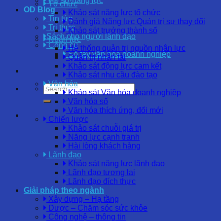
Hồ sơ năng lực
Tổ chức
OD Blog
Khảo sát năng lực tổ chức
Tin tức
Đánh giá Năng lực Quản trị sự thay đổi
Tri thức
Khảo sát trưởng thành số
Sách cho người lãnh đạo
Nhân lực
Công cụ
Hệ thống quản trị nguồn nhân lực
Sổ tay văn hóa doanh nghiệp
Quản trị nhân tài
Khảo sát động lực cam kết
Khảo sát nhu cầu đào tạo
Văn hóa
Khảo sát Văn hóa doanh nghiệp
Văn hóa số
Văn hóa thích ứng, đổi mới
Chiến lược
Khảo sát chuỗi giá trị
Năng lực cạnh tranh
Hài lòng khách hàng
Lãnh đạo
Khảo sát năng lực lãnh đạo
Lãnh đạo tương lai
Lãnh đạo đích thực
Giải pháp theo ngành
Xây dựng – Hạ tầng
Dược – Chăm sóc sức khỏe
Công nghệ – thông tin