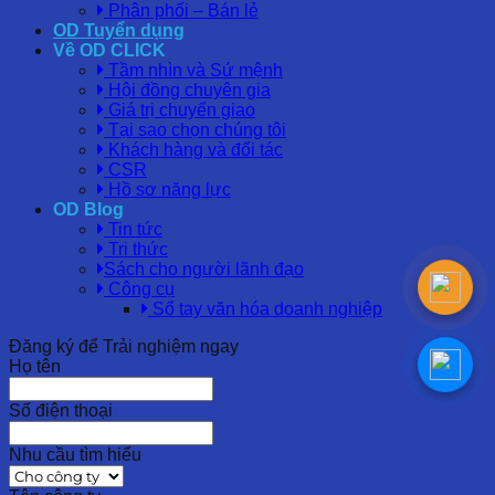
Phân phối – Bán lẻ
OD Tuyển dụng
Về OD CLICK
Tầm nhìn và Sứ mệnh
Hội đồng chuyên gia
Giá trị chuyển giao
Tại sao chọn chúng tôi
Khách hàng và đối tác
CSR
Hồ sơ năng lực
OD Blog
Tin tức
Tri thức
Sách cho người lãnh đạo
Công cụ
Sổ tay văn hóa doanh nghiệp
Đăng ký để Trải nghiệm ngay
Họ tên
Số điện thoại
Nhu cầu tìm hiểu