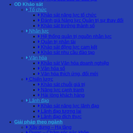
OD Khảo sát
Tổ chức
Khảo sát năng lực tổ chức
Đánh giá Năng lực Quản trị sự thay đổi
Khảo sát trưởng thành số
Nhân lực
Hệ thống quản trị nguồn nhân lực
Quản trị nhân tài
Khảo sát động lực cam kết
Khảo sát nhu cầu đào tạo
Văn hóa
Khảo sát Văn hóa doanh nghiệp
Văn hóa số
Văn hóa thích ứng, đổi mới
Chiến lược
Khảo sát chuỗi giá trị
Năng lực cạnh tranh
Hài lòng khách hàng
Lãnh đạo
Khảo sát năng lực lãnh đạo
Lãnh đạo tương lai
Lãnh đạo đích thực
Giải pháp theo ngành
Xây dựng – Hạ tầng
Dược – Chăm sóc sức khỏe