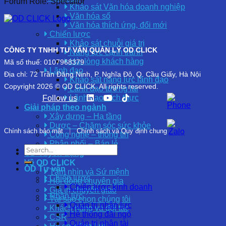
Forum Role: Spectator
Khảo sát Văn hóa doanh nghiệp
Văn hóa số
Văn hóa thích ứng, đổi mới
Chiến lược
Khảo sát chuỗi giá trị
CÔNG TY TNHH TƯ VẤN QUẢN LÝ OD CLICK
Năng lực cạnh tranh
Hài lòng khách hàng
Mã số thuế: 0107968379
Lãnh đạo
Địa chỉ: 72 Trần Đăng Ninh, P. Nghĩa Đô, Q. Cầu Giấy, Hà Nội
Khảo sát năng lực lãnh đạo
Copyright 2026 © OD CLICK. All rights reserved.
Lãnh đạo tương lai
Lãnh đạo đích thực
Follow us
Giải pháp theo ngành
Xây dựng – Hạ tầng
Dược – Chăm sóc sức khỏe
Chính sách bảo mật
|
Chính sách và Quy định chung
Công nghệ – thông tin
Phân phối – Bán lẻ
OD Tuyển dụng
Về OD CLICK
OD Tư vấn
Tầm nhìn và Sứ mệnh
Chiến lược
Hội đồng chuyên gia
Chiến lược kinh doanh
Giá trị chuyển giao
Nhân lực
Tại sao chọn chúng tôi
Quản trị nhân lực
Khách hàng và đối tác
Hệ thống đãi ngộ
CSR
Quản trị nhân tài