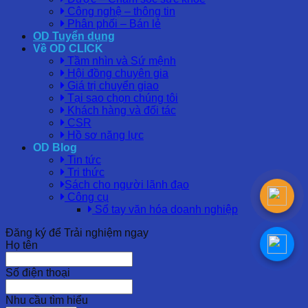
Công nghệ – thông tin
Phân phối – Bán lẻ
OD Tuyển dụng
Về OD CLICK
Tầm nhìn và Sứ mệnh
Hội đồng chuyên gia
Giá trị chuyển giao
Tại sao chọn chúng tôi
Khách hàng và đối tác
CSR
Hồ sơ năng lực
OD Blog
Tin tức
Tri thức
Sách cho người lãnh đạo
Công cụ
Sổ tay văn hóa doanh nghiệp
Đăng ký để Trải nghiệm ngay
Họ tên
Số điện thoại
Nhu cầu tìm hiểu