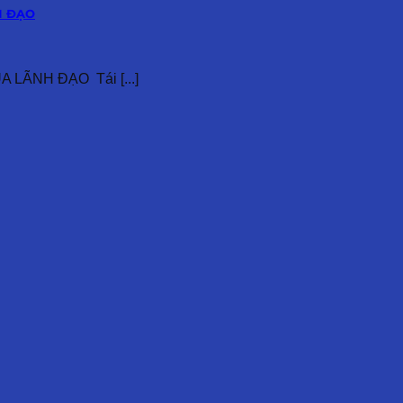
H ĐẠO
LÃNH ĐẠO Tái [...]