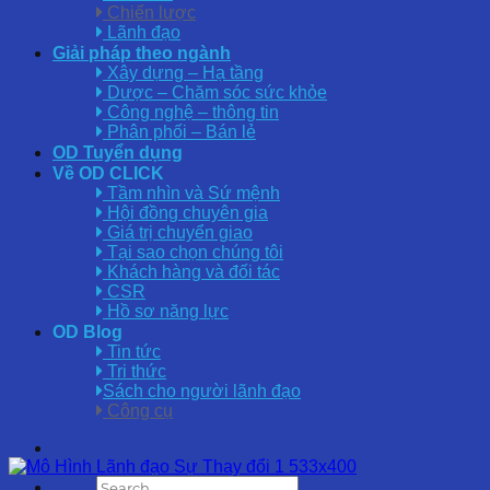
Chiến lược
Lãnh đạo
Giải pháp theo ngành
Xây dựng – Hạ tầng
Dược – Chăm sóc sức khỏe
Công nghệ – thông tin
Phân phối – Bán lẻ
OD Tuyển dụng
Về OD CLICK
Tầm nhìn và Sứ mệnh
Hội đồng chuyên gia
Giá trị chuyển giao
Tại sao chọn chúng tôi
Khách hàng và đối tác
CSR
Hồ sơ năng lực
OD Blog
Tin tức
Tri thức
Sách cho người lãnh đạo
Công cụ