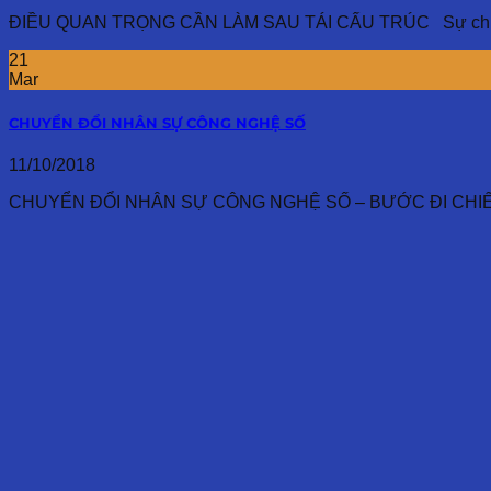
ĐIỀU QUAN TRỌNG CẦN LÀM SAU TÁI CẤU TRÚC Sự chuyển 
21
Mar
CHUYỂN ĐỔI NHÂN SỰ CÔNG NGHỆ SỐ
11/10/2018
CHUYỂN ĐỔI NHÂN SỰ CÔNG NGHỆ SỐ – BƯỚC ĐI CHIẾN L