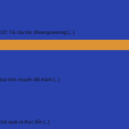
i cấu trúc (Reengineering) [...]
ình chuyển đổi thành [...]
át và thực tiễn [...]