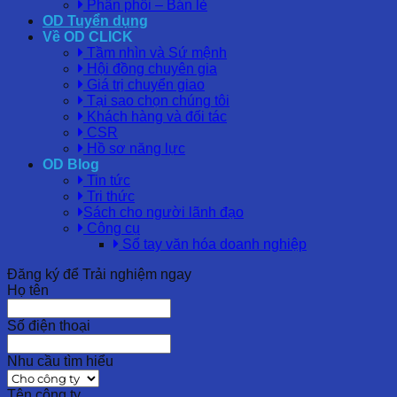
Phân phối – Bán lẻ
OD Tuyển dụng
Về OD CLICK
Tầm nhìn và Sứ mệnh
Hội đồng chuyên gia
Giá trị chuyển giao
Tại sao chọn chúng tôi
Khách hàng và đối tác
CSR
Hồ sơ năng lực
OD Blog
Tin tức
Tri thức
Sách cho người lãnh đạo
Công cụ
Sổ tay văn hóa doanh nghiệp
Đăng ký để Trải nghiệm ngay
Họ tên
Số điện thoại
Nhu cầu tìm hiểu
Tên công ty