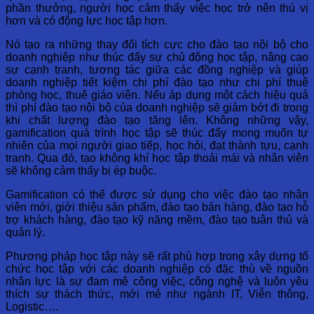
phần thưởng, người học cảm thấy việc học trở nên thú vị
hơn và có động lực học tập hơn.
Nó tạo ra những thay đổi tích cực cho đào tạo nội bộ cho
doanh nghiệp như thúc đẩy sự chủ động học tập, nâng cao
sự cạnh tranh, tương tác giữa các đồng nghiệp và giúp
doanh nghiệp tiết kiệm chi phí đào tạo như chi phí thuê
phòng học, thuê giáo viên. Nếu áp dụng một cách hiệu quả
thì phí đào tạo nội bộ của doanh nghiệp sẽ giảm bớt đi trong
khi chất lượng đào tạo tăng lên. Không những vậy,
gamification quá trình học tập sẽ thúc đẩy mong muốn tự
nhiên của mọi người giao tiếp, học hỏi, đạt thành tựu, cạnh
tranh. Qua đó, tạo không khí học tập thoải mái và nhân viên
sẽ không cảm thấy bị ép buộc.
Gamification có thể được sử dụng cho việc đào tạo nhân
viên mới, giới thiệu sản phẩm, đào tạo bán hàng, đào tạo hỗ
trợ khách hàng, đào tạo kỹ năng mềm, đào tạo tuân thủ và
quản lý.
Phương pháp học tập này sẽ rất phù hợp trong xây dựng tổ
chức học tập với các doanh nghiệp có đặc thù về nguồn
nhân lực là sự đam mê công việc, công nghệ và luôn yêu
thích sự thách thức, mới mẻ như ngành IT, Viễn thông,
Logistic….