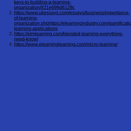
keys-to-building-a-learning-
organization/#21e699d6129c
https://www.ukessays.com/essays/business/importance-
of-learning-
organization.php
https://elearningindustry.com/gamificati
learning-applications
https://elmlearning.com/blended-learning-everything-
need-know/
https://www.elearninglearning.com/micro-learning/