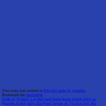
This entry was posted in
Đổi mới quản trị
,
Insights
.
Bookmark the
permalink
.
Quản trị Tri thức: Lợi thế cạnh tranh trong ngành Dịch vụ
Nguyên lý thứ năm của Peter Senge về Tổ chức học tập