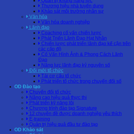
Quản trị khung năng lực
Thương hiệu nhà tuyển dụng
Khảo sát môi trường nhân sự
Văn hóa
Văn hóa doanh nghiệp
Lãnh đạo
Coaching cố vấn chiến lược
Phát Triển Lãnh Đạo Hạt Nhân
Chiến lược phát triển lãnh đạo kế cận trên
các cấp độ
Cố Vấn Hình Ảnh & Phong Cách Lãnh
Đạo
Năng lực lãnh đạo kỷ nguyên số
Đổi mới tổ chức
Tái cơ cấu tổ chức
Phát triển tổ chức trong chuyển đổi số
OD Đào tạo
Chuyển đổi tổ chức
Nâng cao hiệu quả thực thi
Phát triển kỹ năng lõi
Chương trình đào tạo Signature
12 chuyên đề được doanh nghiệp yêu thích
E-training
Quản trị hiệu quả đầu tư đào tạo
OD Khảo sát