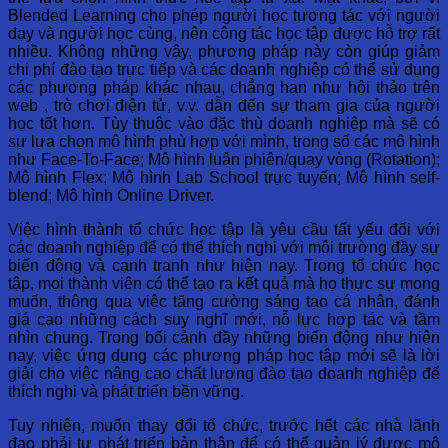
Blended Learning cho phép người học tương tác với người
dạy và người học cùng, nên công tác học tập được hỗ trợ rất
nhiều. Không những vậy, phương pháp này còn giúp giảm
chi phí đào tạo trực tiếp và các doanh nghiệp có thể sử dụng
các phương pháp khác nhau, chẳng hạn như hội thảo trên
web , trò chơi điện tử, v.v. dẫn đến sự tham gia của người
học tốt hơn. Tùy thuộc vào đặc thù doanh nghiệp mà sẽ có
sự lựa chọn mô hình phù hợp với mình, trong số các mô hình
như Face-To-Face; Mô hình luân phiên/quay vòng (Rotation);
Mô hình Flex; Mô hình Lab School trực tuyến; Mô hình self-
blend; Mô hình Online Driver.
Việc hình thành tổ chức học tập là yêu cầu tất yếu đối với
các doanh nghiệp để có thể thích nghi với môi trường đầy sự
biến động và cạnh tranh như hiện nay. Trong tổ chức học
tập, mọi thành viên có thể tạo ra kết quả mà họ thực sự mong
muốn, thông qua việc tăng cường sáng tạo cá nhân, đánh
giá cao những cách suy nghĩ mới, nỗ lực hợp tác và tầm
nhìn chung. Trong bối cảnh đầy những biến động như hiện
nay, việc ứng dụng các phương pháp học tập mới sẽ là lời
giải cho việc nâng cao chất lượng đào tạo doanh nghiệp để
thích nghi và phát triển bền vững.
Tuy nhiên, muốn thay đổi tổ chức, trước hết các nhà lãnh
đạo phải tự phát triển bản thân để có thể quản lý được mô