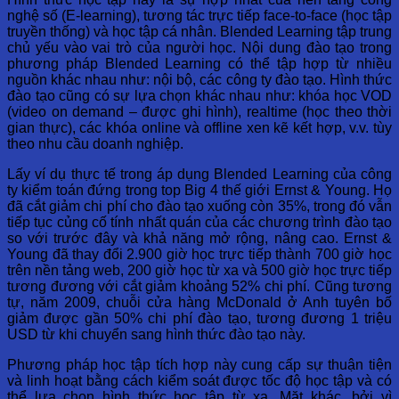
nghệ số (E-learning), tương tác trực tiếp face-to-face (học tập
truyền thống) và học tập cá nhân. Blended Learning tập trung
chủ yếu vào vai trò của người học. Nội dung đào tạo trong
phương pháp Blended Learning có thể tập hợp từ nhiều
nguồn khác nhau như: nội bộ, các công ty đào tạo. Hình thức
đào tạo cũng có sự lựa chọn khác nhau như: khóa học VOD
(video on demand – được ghi hình), realtime (học theo thời
gian thực), các khóa online và offline xen kẽ kết hợp, v.v. tùy
theo nhu cầu doanh nghiệp.
Lấy ví dụ thực tế trong áp dụng Blended Learning của công
ty kiểm toán đứng trong top Big 4 thế giới Ernst & Young. Họ
đã cắt giảm chi phí cho đào tạo xuống còn 35%, trong đó vẫn
tiếp tục củng cố tính nhất quán của các chương trình đào tạo
so với trước đây và khả năng mở rộng, nâng cao. Ernst &
Young đã thay đổi 2.900 giờ học trực tiếp thành 700 giờ học
trên nền tảng web, 200 giờ học từ xa và 500 giờ học trực tiếp
tương đương với cắt giảm khoảng 52% chi phí. Cũng tương
tự, năm 2009, chuỗi cửa hàng McDonald ở Anh tuyên bố
giảm được gần 50% chi phí đào tạo, tương đương 1 triệu
USD từ khi chuyển sang hình thức đào tạo này.
Phương pháp học tập tích hợp này cung cấp sự thuận tiện
và linh hoạt bằng cách kiểm soát được tốc độ học tập và có
thể lựa chọn hình thức học tập từ xa. Mặt khác, bởi vì