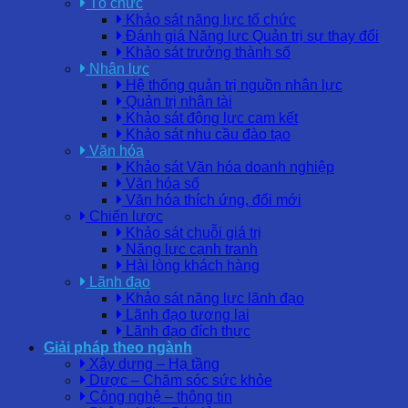
Tổ chức
Khảo sát năng lực tổ chức
Đánh giá Năng lực Quản trị sự thay đổi
Khảo sát trưởng thành số
Nhân lực
Hệ thống quản trị nguồn nhân lực
Quản trị nhân tài
Khảo sát động lực cam kết
Khảo sát nhu cầu đào tạo
Văn hóa
Khảo sát Văn hóa doanh nghiệp
Văn hóa số
Văn hóa thích ứng, đổi mới
Chiến lược
Khảo sát chuỗi giá trị
Năng lực cạnh tranh
Hài lòng khách hàng
Lãnh đạo
Khảo sát năng lực lãnh đạo
Lãnh đạo tương lai
Lãnh đạo đích thực
Giải pháp theo ngành
Xây dựng – Hạ tầng
Dược – Chăm sóc sức khỏe
Công nghệ – thông tin