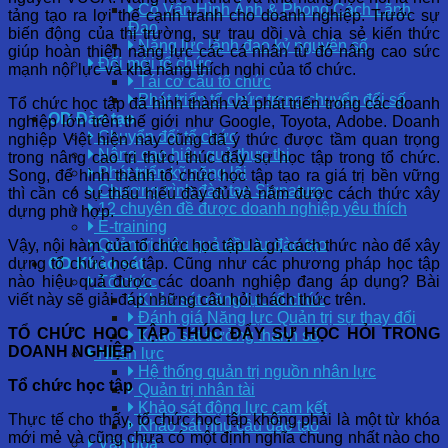
Cố Vấn Hình Ảnh & Phong Cách Lãnh
tảng tạo ra lợi thế cạnh tranh cho doanh nghiệp. Trước sự
Đạo
biến động của thị trường, sự trau dồi và chia sẻ kiến thức
Năng lực lãnh đạo kỷ nguyên số
giúp hoàn thiện năng lực các cá nhân từ đó nâng cao sức
Đổi mới tổ chức
mạnh nội lực và khả năng thích nghi của tổ chức.
Tái cơ cấu tổ chức
Phát triển tổ chức trong chuyển đổi số
Tổ chức học tập đã hình thành và phát triển trong các doanh
OD Đào tạo
nghiệp lớn trên thế giới như Google, Toyota, Adobe. Doanh
Chuyển đổi tổ chức
nghiệp Việt hiện nay cũng đã ý thức được tầm quan trọng
Nâng cao hiệu quả thực thi
trong nâng cao tri thức, thúc đẩy sự học tập trong tổ chức.
Phát triển kỹ năng lõi
Song, để hình thành tổ chức học tập tạo ra giá trị bền vững
Chương trình đào tạo Signature
thì cần có sự thấu hiểu đầy đủ và nắm được cách thức xây
12 chuyên đề được doanh nghiệp yêu thích
dựng phù hợp.
E-training
Quản trị hiệu quả đầu tư đào tạo
Vậy, nội hàm của tổ chức học tập là gì, cách thức nào để xây
dựng tổ chức học tập. Cũng như các phương pháp học tập
OD Khảo sát
nào hiệu quả được các doanh nghiệp đang áp dụng? Bài
Tổ chức
viết này sẽ giải đáp những câu hỏi thách thức trên.
Khảo sát năng lực tổ chức
Đánh giá Năng lực Quản trị sự thay đổi
TỔ CHỨC HỌC TẬP THÚC ĐẨY SỰ HỌC HỎI TRONG
Khảo sát trưởng thành số
DOANH NGHIỆP
Nhân lực
Hệ thống quản trị nguồn nhân lực
Tổ chức học tập
Quản trị nhân tài
Khảo sát động lực cam kết
Thực tế cho thấy, tổ chức học tập không phải là một từ khóa
Khảo sát nhu cầu đào tạo
mới mẻ và cũng chưa có một định nghĩa chung nhất nào cho
Văn hóa