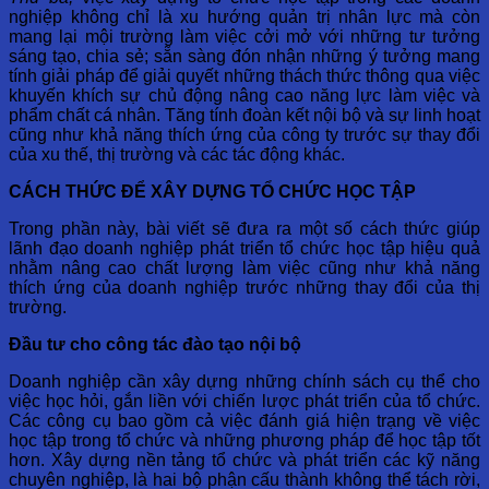
nghiệp không chỉ là xu hướng quản trị nhân lực mà còn
mang lại mội trường làm việc cởi mở với những tư tưởng
sáng tạo, chia sẻ; sẵn sàng đón nhận những ý tưởng mang
tính giải pháp để giải quyết những thách thức thông qua việc
khuyến khích sự chủ động nâng cao năng lực làm việc và
phẩm chất cá nhân. Tăng tính đoàn kết nội bộ và sự linh hoạt
cũng như khả năng thích ứng của công ty trước sự thay đổi
của xu thế, thị trường và các tác động khác.
CÁCH THỨC ĐỂ XÂY DỰNG TỔ CHỨC HỌC TẬP
Trong phần này, bài viết sẽ đưa ra một số cách thức giúp
lãnh đạo doanh nghiệp phát triển tổ chức học tập hiệu quả
nhằm nâng cao chất lượng làm việc cũng như khả năng
thích ứng của doanh nghiệp trước những thay đổi của thị
trường.
Đầu tư cho công tác đào tạo nội bộ
Doanh nghiệp cần xây dựng những chính sách cụ thể cho
việc học hỏi, gắn liền với chiến lược phát triển của tổ chức.
Các công cụ bao gồm cả việc đánh giá hiện trạng về việc
học tập trong tổ chức và những phương pháp để học tập tốt
hơn. Xây dựng nền tảng tổ chức và phát triển các kỹ năng
chuyên nghiệp, là hai bộ phận cấu thành không thể tách rời,