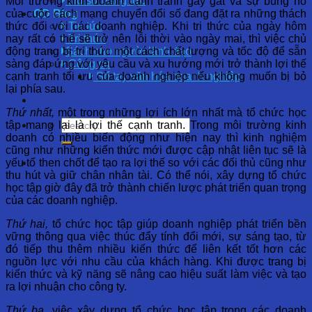
Hồ sơ năng lực
Môi trường kinh doanh cạnh tranh gay gắt và sự bùng nổ
của cuộc cách mạng chuyển đổi số đang đặt ra những thách
OD Blog
thức đối với các doanh nghiệp. Khi tri thức của ngày hôm
Tin tức
nay rất có thể sẽ trở nên lỗi thời vào ngày mai, thì việc chủ
Tri thức
động trang bị tri thức một cách chất lượng và tốc độ để sẵn
Sách cho người lãnh đạo
sàng đáp ứng với yêu cầu và xu hướng mới trở thành lợi thế
Công cụ
cạnh tranh tối ưu của doanh nghiệp nếu không muốn bị bỏ
Sổ tay văn hóa doanh nghiệp
lại phía sau.
Thứ nhất,
một trong những lợi ích lớn nhất mà tổ chức học
tập mang lại là lợi thế cạnh tranh. Trong môi trường kinh
doanh có nhiều biến động như hiện nay thì kinh nghiệm
cũng như những kiến thức mới được cập nhật liên tục sẽ là
yếu tố then chốt để tạo ra lợi thế so với các đối thủ cũng như
thu hút và giữ chân nhân tài. Có thể nói, xây dựng tổ chức
học tập giờ đây đã trở thành chiến lược phát triển quan trọng
của các doanh nghiệp.
Thứ hai,
tổ chức học tập giúp doanh nghiệp phát triển bền
vững thông qua việc thúc đẩy tính đổi mới, sự sáng tạo, từ
đó tiếp thu thêm nhiều kiến thức để liên kết tốt hơn các
nguồn lực với nhu cầu của khách hàng. Khi được trang bị
kiến thức và kỹ năng sẽ nâng cao hiệu suất làm việc và tạo
ra lợi nhuận cho công ty.
Thứ ba,
việc xây dựng tổ chức học tập trong các doanh