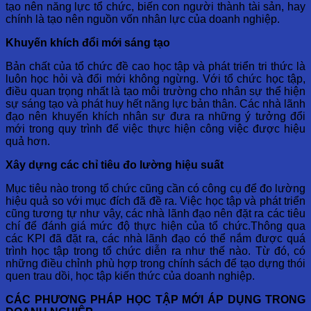
tạo nên năng lực tổ chức, biến con người thành tài sản, hay
chính là tạo nên nguồn vốn nhân lực của doanh nghiệp.
Khuyến khích đổi mới sáng tạo
Bản chất của tổ chức đề cao học tập và phát triển tri thức là
luôn học hỏi và đổi mới không ngừng. Với tổ chức học tập,
điều quan trọng nhất là tạo môi trường cho nhân sự thể hiện
sự sáng tạo và phát huy hết năng lực bản thân. Các nhà lãnh
đạo nên khuyến khích nhân sự đưa ra những ý tưởng đổi
mới trong quy trình để việc thực hiện công việc được hiệu
quả hơn.
Xây dựng các chỉ tiêu đo lường hiệu suất
Mục tiêu nào trong tổ chức cũng cần có công cụ để đo lường
hiệu quả so với mục đích đã đề ra. Việc học tập và phát triển
cũng tương tự như vậy, các nhà lãnh đạo nên đặt ra các tiêu
chí để đánh giá mức độ thực hiện của tổ chức.Thông qua
các KPI đã đặt ra, các nhà lãnh đạo có thể nắm được quá
trình học tập trong tổ chức diễn ra như thế nào. Từ đó, có
những điều chỉnh phù hợp trong chính sách để tạo dựng thói
quen trau dồi, học tập kiến thức của doanh nghiệp.
CÁC PHƯƠNG PHÁP HỌC TẬP MỚI ÁP DỤNG TRONG