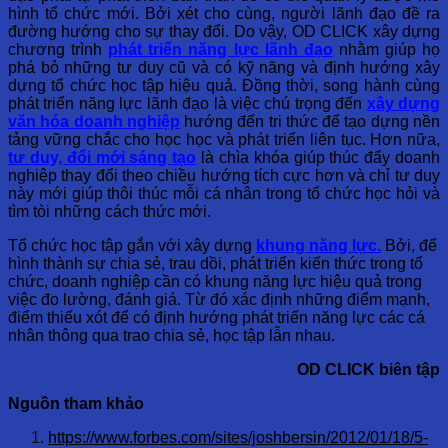
hình tổ chức mới. Bởi xét cho cùng, người lãnh đạo đề ra
đường hướng cho sự thay đổi. Do vậy, OD CLICK xây dựng
chương trình
phát triển năng lực lãnh đạo
nhằm giúp họ
phá bỏ những tư duy cũ và có kỹ năng và định hướng xây
dựng tổ chức học tập hiệu quả. Đồng thời, song hành cùng
phát triển năng lực lãnh đạo là việc chú trọng đến
xây dựng
văn hóa doanh nghiệp
hướng đến tri thức để tạo dựng nền
tảng vững chắc cho học học và phát triển liên tục. Hơn nữa,
tư duy, đổi mới sáng tạo
là chìa khóa giúp thúc đẩy doanh
nghiệp thay đổi theo chiều hướng tích cực hơn và chỉ tư duy
này mới giúp thôi thúc mỗi cá nhân trong tổ chức học hỏi và
tìm tòi những cách thức mới.
Tổ chức học tập gắn với xây dựng
khung năng lực.
Bởi, để
hình thành sự chia sẻ, trau dồi, phát triển kiến thức
trong tổ
chức, doanh nghiệp cần có khung năng lực hiệu quả trong
việc đo lường, đánh giá. Từ đó xác định những điểm mạnh,
điểm thiếu xót để có định hướng phát triển năng lực các cá
nhân thông qua trao chia sẻ, học tập lẫn nhau.
OD CLICK biên tập
Nguồn tham khảo
https://www.forbes.com/sites/joshbersin/2012/01/18/5-