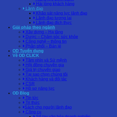
Hài lòng khách hàng
Lãnh đạo
Khảo sát năng lực lãnh đạo
Lãnh đạo tương lai
Lãnh đạo đích thực
Giải pháp theo ngành
Xây dựng – Hạ tầng
Dược – Chăm sóc sức khỏe
Công nghệ – thông tin
Phân phối – Bán lẻ
OD Tuyển dụng
Về OD CLICK
Tầm nhìn và Sứ mệnh
Hội đồng chuyên gia
Giá trị chuyển giao
Tại sao chọn chúng tôi
Khách hàng và đối tác
CSR
Hồ sơ năng lực
OD Blog
Tin tức
Tri thức
Sách cho người lãnh đạo
Công cụ
Sổ tay văn hóa doanh nghiệp