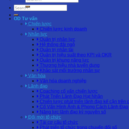
OD Tư vấn
Chiến lược
Chiến lược kinh doanh
Nhân lực
Quản trị nhân lực
Hệ thống đãi ngộ
Quản trị nhân tài
Quản trị hiệu suất theo KPI và OKR
Quản trị khung năng lực
Thương hiệu nhà tuyển dụng
Khảo sát môi trường nhân sự
Văn hóa
Văn hóa doanh nghiệp
Lãnh đạo
Coaching cố vấn chiến lược
Phát Triển Lãnh Đạo Hạt Nhân
Chiến lược phát triển lãnh đạo kế cận trên 
Cố Vấn Hình Ảnh & Phong Cách Lãnh Đạo
Năng lực lãnh đạo kỷ nguyên số
Đổi mới tổ chức
Tái cơ cấu tổ chức
Phát triển tổ chức trong chuyển đổi số