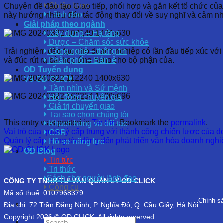
Chiến lược
Chuyên đề đào tạo Giao tiếp, phối hợp và gắn kết tổ chức củ
Lãnh đạo
này hướng nhiều đến tác động thay đổi về suy nghĩ và cảm nh
Giải pháp theo ngành
Xây dựng – Hạ tầng
Dược – Chăm sóc sức khỏe
Trải nghiệm đào tạo cho doanh nghiệp có lần đầu tiếp xúc với 
Công nghệ – thông tin
và đúc rút ra bài học ứng dụng cho bộ phận của.
Phân phối – Bán lẻ
OD Tuyển dụng
Về OD CLICK
Tầm nhìn và Sứ mệnh
Hội đồng chuyên gia
Giá trị chuyển giao
Tại sao chọn chúng tôi
This entry was posted in
Tin tức
. Bookmark the
permalink
.
Khách hàng và đối tác
Vai trò của quản lý cấp trung với thành công chiến lược của 
CSR
Quản lý cấp trung tác động đến phát triển văn hóa doanh nghi
Hồ sơ năng lực
OD Blog
Tin tức
Tri thức
Sách cho người lãnh đạo
CÔNG TY TNHH TƯ VẤN QUẢN LÝ OD CLICK
Công cụ
Mã số thuế: 0107968379
Chính s
Địa chỉ: 72 Trần Đăng Ninh, P. Nghĩa Đô, Q. Cầu Giấy, Hà Nội
Copyright 2026 © OD CLICK. All rights reserved.