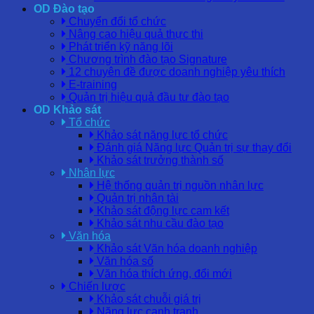
OD Đào tạo
Chuyển đổi tổ chức
Nâng cao hiệu quả thực thi
Phát triển kỹ năng lõi
Chương trình đào tạo Signature
12 chuyên đề được doanh nghiệp yêu thích
E-training
Quản trị hiệu quả đầu tư đào tạo
OD Khảo sát
Tổ chức
Khảo sát năng lực tổ chức
Đánh giá Năng lực Quản trị sự thay đổi
Khảo sát trưởng thành số
Nhân lực
Hệ thống quản trị nguồn nhân lực
Quản trị nhân tài
Khảo sát động lực cam kết
Khảo sát nhu cầu đào tạo
Văn hóa
Khảo sát Văn hóa doanh nghiệp
Văn hóa số
Văn hóa thích ứng, đổi mới
Chiến lược
Khảo sát chuỗi giá trị
Năng lực cạnh tranh