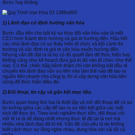
được hay không
1) Lãnh đạo có định hướng văn hóa
Bước đầu tiên cho bất kỳ sự thay đổi văn hóa nào là một
CEO hình thành định hướng và giá trị hướng đến. Hầu hết
các nhà lãnh đạo có sự thấu hiểu tổ chức và bối cảnh thị
trường và xác định ra giá trị văn hóa muốn hướng đến.
Nhưng vấn đề đặt ra là họ có đủ quyết tâm để thức hiện hay
không cũng như kế hoạch đưa giá trị đó vào tổ chức như thế
nào. Có thể, chiếc bập bênh thậm chí còn không bắt đầu di
chuyển khi lãnh đạo vẫn ưu tiên vào làm thế nào để tạo ra
nguồn tiền nhanh cho công ty, thi vì xây dựng văn hóa bền
vững để thức hiện điều đó.
2) Đối thoại, tin cậy và gắn kết mục tiêu
Bước quan trọng thứ hai là thiết lập và mở đối thoại để có sự
tin tưởng giữa các cấp để tạo ra sự liên kết giữa các mắt
xích để thực thi. Theo kinh nghiệm thực tiễn, đối thoại cởi
mở lẽ ra là dễ dàng nhất nhưng thực tế đó lại là nơi mà
nhiều nhà lãnh đạo đã trì trệ. Vấn đề chủ yếu là do không
biết cách thực sự lắng nghe nhau, dung hòa với cái tôi cá
nhân.