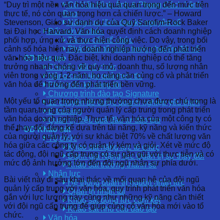
“Duy trì một nền văn hóa hiệu quả quan trọng đến mức trên
Cố Vấn Hình Ảnh & Phong Cách Lãnh
thực tế, nó còn quan trọng hơn cả chiến lược.” – Howard
Đạo
Stevenson, Giáo sư danh dự của Quỹ Sarofim-Rock Baker
Năng lực lãnh đạo kỷ nguyên số
tại Đại học Harvard. Văn hóa quyết định cách doanh nghiệp
Đổi mới tổ chức
phối hợp, ứng xử và thực hiện công việc. Do vậy, trong bối
Tái cơ cấu tổ chức
cảnh số hóa hiện nay, doanh nghiệp hướng đến phát triển
Phát triển tổ chức trong chuyển đổi số
văn hóa hiệu quả. Đặc biệt, khi doanh nghiệp có thể tăng
OD Đào tạo
trưởng nhanh chóng về quy mô, doanh thu, số lượng nhân
Chuyển đổi tổ chức
viên trong vòng 1-2 năm, họ càng cần củng cố và phát triển
Nâng cao hiệu quả thực thi
văn hóa để hướng đến phát triển bền vững.
Phát triển kỹ năng lõi
Chương trình đào tạo Signature
Một yếu tố quan trọng nhưng thường chưa được chú trọng là
12 chuyên đề được doanh nghiệp yêu thích
tầm quan trọng của người quản lý cấp trung trong phát triển
E-training
văn hóa doanh nghiệp. Thực tế, văn hóa của một công ty có
Quản trị hiệu quả đầu tư đào tạo
thể thay đổi đáng kể dựa trên tài năng, kỹ năng và kiến ​​thức
OD Khảo sát
của người quản lý, với sự khác biệt 70% về chất lượng văn
Tổ chức
hóa giữa các công ty có quản lý kém và giỏi. Xét về mức độ
Khảo sát năng lực tổ chức
tác động, đội ngũ cấp trung có sự gần gũi với thực tiễn và có
Đánh giá Năng lực Quản trị sự thay đổi
mức độ ảnh hưởng lớn đến đội ngũ nhân sự phía dưới.
Khảo sát trưởng thành số
Nhân lực
Bài viết này đi sâu khai thác về mối quan hệ của đội ngũ
Hệ thống quản trị nguồn nhân lực
quản lý cấp trung với văn hóa, quy trình phát triển văn hóa
Quản trị nhân tài
gắn với lực lượng này cũng như những kỹ năng cần thiết
Khảo sát động lực cam kết
với đội ngũ cấp trung để giúp củng cố văn hóa mới vào tổ
Khảo sát nhu cầu đào tạo
chức.
Văn hóa