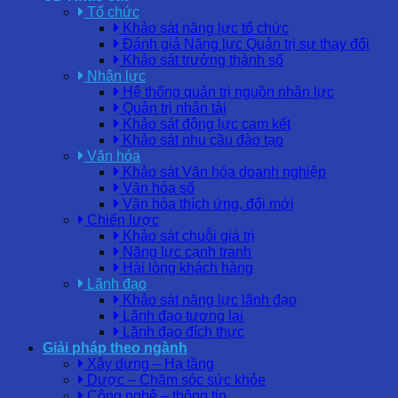
Tổ chức
Khảo sát năng lực tổ chức
Đánh giá Năng lực Quản trị sự thay đổi
Khảo sát trưởng thành số
Nhân lực
Hệ thống quản trị nguồn nhân lực
Quản trị nhân tài
Khảo sát động lực cam kết
Khảo sát nhu cầu đào tạo
Văn hóa
Khảo sát Văn hóa doanh nghiệp
Văn hóa số
Văn hóa thích ứng, đổi mới
Chiến lược
Khảo sát chuỗi giá trị
Năng lực cạnh tranh
Hài lòng khách hàng
Lãnh đạo
Khảo sát năng lực lãnh đạo
Lãnh đạo tương lai
Lãnh đạo đích thực
Giải pháp theo ngành
Xây dựng – Hạ tầng
Dược – Chăm sóc sức khỏe
Công nghệ – thông tin