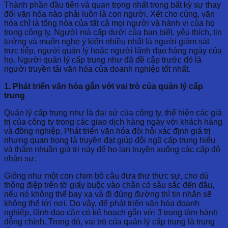
Thành phần đầu tiên và quan trọng nhất trong bất kỳ sự thay
đổi văn hóa nào phải luôn là con người. Xét cho cùng, văn
hóa chỉ là tổng hòa của tất cả mọi người và hành vi của họ
trong công ty. Người mà cấp dưới của bạn biết, yêu thích, tin
tưởng và muốn nghe ý kiến ​​nhiều nhất là người giám sát
trực tiếp, người quản lý hoặc người lãnh đạo hàng ngày của
họ. Người quản lý cấp trung như đã đề cập trước đó là
người truyền tải văn hóa của doanh nghiệp tốt nhất.
1. Phát triển văn hóa gắn với vai trò của quản lý cấp
trung
Quản lý cấp trung như là đại sứ của công ty, thể hiện các giá
trị của công ty trong các giao dịch hàng ngày với khách hàng
và đồng nghiệp. Phát triển văn hóa đòi hỏi xác định giá trị
nhưng quan trọng là truyền đạt giúp đội ngũ cấp trung hiểu
và thấm nhuần giá trị này để họ lan truyền xuống các cấp độ
nhân sự.
Giống như một con chim bồ câu đưa thư thực sự, cho dù
thông điệp trên tờ giấy buộc vào chân có sâu sắc đến đâu,
nếu nó không thể bay xa và đi đúng đường thì tin nhắn sẽ
không thể tới nơi. Do vậy, để phát triển văn hóa doanh
nghiệp, lãnh đạo cần có kế hoạch gắn với 3 trọng tâm hành
động chính. Trong đó, vai trò của quản lý cấp trung là trung