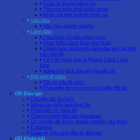
Quản trị khung năng lực
Thương hiệu nhà tuyển dụng
Khảo sát môi trường nhân sự
Văn hóa
Văn hóa doanh nghiệp
Lãnh đạo
Coaching cố vấn chiến lược
Phát Triển Lãnh Đạo Hạt Nhân
Chiến lược phát triển lãnh đạo kế cận trên
các cấp độ
Cố Vấn Hình Ảnh & Phong Cách Lãnh
Đạo
Năng lực lãnh đạo kỷ nguyên số
Đổi mới tổ chức
Tái cơ cấu tổ chức
Phát triển tổ chức trong chuyển đổi số
OD Đào tạo
Chuyển đổi tổ chức
Nâng cao hiệu quả thực thi
Phát triển kỹ năng lõi
Chương trình đào tạo Signature
12 chuyên đề được doanh nghiệp yêu thích
E-training
Quản trị hiệu quả đầu tư đào tạo
OD Khảo sát