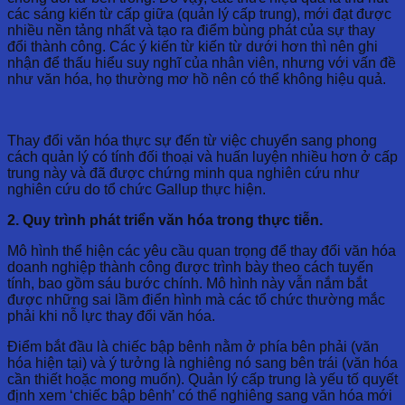
các sáng kiến ​​từ cấp giữa (quản lý cấp trung), mới đạt được
nhiều nền tảng nhất và tạo ra điểm bùng phát của sự thay
đổi thành công. Các ý kiến từ kiến ​​từ dưới hơn thì nên ghi
nhận để thấu hiểu suy nghĩ của nhân viên, nhưng với vấn đề
như văn hóa, họ thường mơ hồ nên có thể không hiệu quả.
Thay đổi văn hóa thực sự đến từ việc chuyển sang phong
cách quản lý có tính đối thoại và huấn luyện nhiều hơn ở cấp
trung này và đã được chứng minh qua nghiên cứu như
nghiên cứu do tổ chức Gallup thực hiện.
2. Quy trình phát triển văn hóa trong thực tiễn.
Mô hình thể hiện các yêu cầu quan trọng để thay đổi văn hóa
doanh nghiệp thành công được trình bày theo cách tuyến
tính, bao gồm sáu bước chính. Mô hình này vẫn nắm bắt
được những sai lầm điển hình mà các tổ chức thường mắc
phải khi nỗ lực thay đổi văn hóa.
Điểm bắt đầu là chiếc bập bênh nằm ở phía bên phải (văn
hóa hiện tại) và ý tưởng là nghiêng nó sang bên trái (văn hóa
cần thiết hoặc mong muốn). Quản lý cấp trung là yếu tố quyết
định xem ‘chiếc bập bênh’ có thể nghiêng sang văn hóa mới