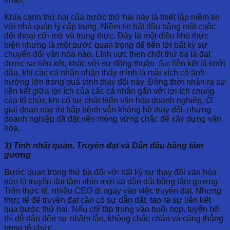
Khía cạnh thứ hai của bước thứ hai này là thiết lập niềm tin
với nhà quản lý cấp trung. Niềm tin bắt đầu bằng một cuộc
đối thoại cởi mở và trung thực. Đây là một điều khó thực
hiện nhưng là một bước quan trọng để tiến tới bất kỳ sự
chuyển đổi văn hóa nào. Lĩnh vực then chốt thứ ba là đạt
được sự liên kết, khác với sự đồng thuận. Sự liên kết là khởi
đầu, khi các cá nhân nhận thấy mình là mắt xích có ảnh
hưởng lớn trong quá trình thay đổi này. Đồng thời nhận ra sự
liên kết giữa lợi ích của các cá nhân gắn với lợi ích chung
của tổ chức khi có sự phát triển văn hóa doanh nghiệp. Ở
giai đoạn này thì bấp bênh vẫn không hề thay đổi. nhưng
doanh nghiệp đã đặt nền móng vững chắc để xây dựng văn
hóa.
3) Tính nhất quán, Truyền đạt và Dẫn đầu bằng tấm
gương
Bước quan trọng thứ ba đối với bất kỳ sự thay đổi văn hóa
nào là truyền đạt tầm nhìn mới và dẫn dắt bằng tấm gương.
Trên thực tế, nhiều CEO đi ngay vào việc truyền đạt. Nhưng
thực tế để truyền đạt cần có sự dẫn dắt, tạo ra sự liên kết
qua bước thứ hai. Nếu chỉ tập trung vào buổi họp, tuyên bố
thì dễ dẫn đến sự nhầm lẫn, không chắc chắn và căng thẳng
trong tổ chức.