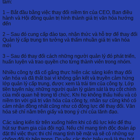
tâm:
1 – Bắt đầu bằng việc thay đổi niềm tin của CEO, Ban điều
hành và Hội đồng quản trị hình thành giá trị văn hóa hướng
đến
2 – Sau đó cung cấp đào tạo, nhận thức và hỗ trợ để thay đổi
Quản lý cấp trung tin tưởng và thấm nhuần giá trị văn hóa
mới
3 – Sau đó thay đổi cách những người quản lý đó phát triển,
huấn luyện và trao quyền cho từng thành viên trong nhóm.
Nhiều công ty đã cố gắng thực hiện các sáng kiến ​​thay đổi
văn hóa và đã thất bại vì không gắn kết và truyền cảm hứng
lớp quản lý cấp trung, được xem là trái tim của công ty. Lớp
tiền tuyến này, những người quản lý giám sát là trụ cột chính
của mối quan hệ trong tổ chức. Khi họ không thấu hiểu và có
niềm tin với giá trị văn hóa của công ty, nhân sự cũng khó có
cảm nhận đồng nhất cũng như có động lực để thay đổi. Văn
hóa sẽ chỉ nằm trên giấy và trong ý chí của lãnh đạo.
Các sáng kiến ​​từ trên xuống hiếm khi có đủ lực kéo để thu
hút sự tham gia của đội ngũ. Nếu chỉ mang tính độc đoán áp
đặt thì việc thực thi chỉ mang tính bề mặt và sẽ có những sự
chống đối từ bên trong. Do vậy, các thức hiệu quả là thu hút