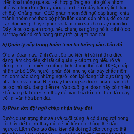
triển khai thông qua sự kết hợp giữa giao tiếp giữa nhóm
nhỏ và nhóm lớn (lưu ý rằng giao tiếp ở đây hàm ý tính hai
chiều). Chẳng hạn, CEO phân nhóm đội ngũ cấp trung, chia
thành nhóm nhỏ theo bộ phận liên quan đến nhau, để có sự
trao đổi riêng, thuyết phục về tầm nhìn và khơi dậy niềm tin.
Đây là bước quan trọng, nếu chúng ta ngừng nỗ lực thì ở đó
sự thay đổi có khả năng quay trở lại vị trí ban đầu.
5) Quản lý cấp trung hoàn toàn tin tưởng vào điều đó
Ở giai đoạn này, lãnh đạo tiếp tục kiên trì với những điều
đang làm cho đến khi tất cả quản lý cấp trung hiểu rõ và
đồng tình. Tất nhiên sự đồng tinh không thể đạt 100%, chấp
nhận từ bỏ 16% người phản đối, nhưng cần xây chắc niềm
tin, đảm bảo rằng những người còn lại đang tích cực ủng hộ
phát triển văn hóa. Điều này thường sẽ được hoàn thành khi
bước thứ sáu đang diễn ra. Vào cuối giai đoạn này có nhiều
khả năng đạt được sự thay đổi văn hóa tổ chức hơn là quay
trở lại văn hóa ban đầu.
6) Phần lớn đội ngũ chấp nhận thay đổi
Bước quan trọng thứ sáu và cuối cùng là có đủ người trong
tổ chức để hỗ trợ thay đổi để nó trở nên không thể đảo
ngược. Lãnh đạo tạo điều kiện để đội ngũ cấp trung có thể