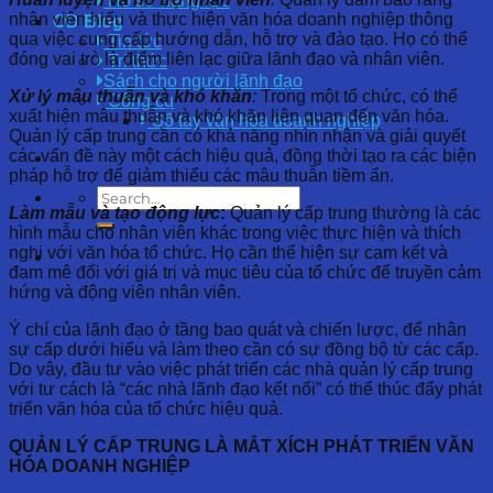
Hồ sơ năng lực
nhân viên hiểu và thực hiện văn hóa doanh nghiệp thông
OD Blog
qua việc cung cấp hướng dẫn, hỗ trợ và đào tạo. Họ có thể
Tin tức
đóng vai trò là điểm liên lạc giữa lãnh đạo và nhân viên.
Tri thức
Sách cho người lãnh đạo
Xử lý mâu thuẫn và khó khăn
:
Trong một tổ chức, có thể
Công cụ
xuất hiện mâu thuẫn và khó khăn liên quan đến văn hóa.
Sổ tay văn hóa doanh nghiệp
Quản lý cấp trung cần có khả năng nhìn nhận và giải quyết
các vấn đề này một cách hiệu quả, đồng thời tạo ra các biện
pháp hỗ trợ để giảm thiểu các mâu thuẫn tiềm ẩn.
Làm mẫu và tạo động lực
:
Quản lý cấp trung thường là các
hình mẫu cho nhân viên khác trong việc thực hiện và thích
nghi với văn hóa tổ chức. Họ cần thể hiện sự cam kết và
đam mê đối với giá trị và mục tiêu của tổ chức để truyền cảm
hứng và động viên nhân viên.
Ý chí của lãnh đạo ở tầng bao quát và chiến lược, để nhân
sự cấp dưới hiểu và làm theo cần có sự đồng bộ từ các cấp.
Do vậy, đầu tư vào việc phát triển các nhà quản lý cấp trung
với tư cách là “các nhà lãnh đạo kết nối” có thể thúc đẩy phát
triển văn hóa của tổ chức hiệu quả.
QUẢN LÝ CẤP TRUNG LÀ MẮT XÍCH PHÁT TRIỂN VĂN
HÓA DOANH NGHIỆP