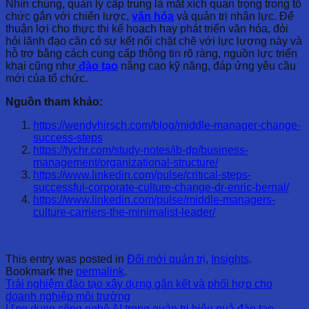
Nhìn chung, quản lý cấp trung là mắt xích quan trọng trong tổ
chức gắn với chiến lược,
văn hóa
và quản trị nhân lực. Để
thuận lợi cho thực thi kế hoạch hay phát triển văn hóa, đòi
hỏi lãnh đạo cần có sự kết nối chặt chẽ với lực lượng này và
hỗ trợ bằng cách cung cấp thông tin rõ ràng, nguồn lực triển
khai cũng như
đào tạo
nâng cao kỹ năng, đáp ứng yêu cầu
mới của tổ chức.
Nguồn tham khảo:
https://wendyhirsch.com/blog/middle-manager-change-
success-steps
https://tychr.com/study-notes/ib-dp/business-
management/organizational-structure/
https://www.linkedin.com/pulse/critical-steps-
successful-corporate-culture-change-dr-enric-bernal/
https://www.linkedin.com/pulse/middle-managers-
culture-carriers-the-minimalist-leader/
This entry was posted in
Đổi mới quản trị
,
Insights
.
Bookmark the
permalink
.
Trải nghiệm đào tạo xây dựng gắn kết và phối hợp cho
doanh nghiệp môi trường
Ứng dụng công nghệ AI trong quản trị hiệu quả đào tạo