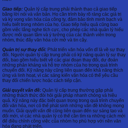
Giao tiếp:
Quản lý cấp trung phải thành thạo cả giao tiếp
bằng lời nói và văn bản. Họ cần trình bày rõ ràng các giá trị
và kỳ vọng văn hóa của công ty, đảm bảo tính minh bạch và
hiểu biết trong nhóm của họ. Giao tiếp hiệu quả cũng bao
gồm việc lắng nghe tích cực, cho phép các nhà quản lý hiểu
được mối quan tâm và ý tưởng của các thành viên trong
nhóm, thúc đẩy văn hóa cởi mở và tin cậy.
Quản trị sự thay đổi:
Phát triển văn hóa vốn dĩ là về sự thay
đổi. Người quản lý cấp trung phải có kỹ năng quản lý sự thay
đổi, bao gồm hiểu biết về các giai đoạn thay đổi, dự đoán
những phản kháng và hỗ trợ nhóm của họ trong quá trình
chuyển đổi. Kỹ năng này cũng liên quan đến khả năng thích
ứng và linh hoạt, vì các sáng kiến ​​văn hóa có thể yêu cầu
thay đổi chiến lược hoặc cách tiếp cận.
Giải quyết vấn đề:
Quản lý cấp trung thường gặp phải
những thách thức đòi hỏi giải pháp nhanh chóng và hiệu
quả. Kỹ năng này đặc biệt quan trọng trong quá trình chuyển
đổi văn hóa, nơi có thể phát sinh những vấn đề không mong
muốn. Giải quyết vấn đề cũng liên quan đến sự sáng tạo và
đổi mới, vì các nhà quản lý có thể cần tìm ra những cách mới
để điều chỉnh công việc của nhóm họ phù hợp với nền văn
hóa đang phát triển.