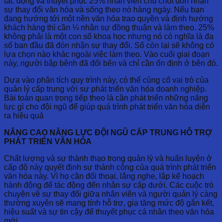
tác động và thuyết phục 25% nhân viên chủ chốt đón nhận
sự thay đổi văn hóa và sống theo nó hàng ngày. Nếu bạn
đang hướng tới một nền văn hóa trao quyền và định hướng
khách hàng thì cần ¼ nhân sự đồng thuận và làm theo. 25%
không phải là một con số khoa học nhưng nó có nghĩa là đa
số ban đầu đã đón nhận sự thay đổi. Số còn lại sẽ không có
lựa chọn nào khác ngoài việc làm theo. Vào cuối giai đoạn
này, người bập bênh đã đổi bên và chỉ cần ổn định ở bên đó.
Dựa vào phân tích quy trình này, có thể củng cố vai trò của
quản lý cấp trung với sự phát triển văn hóa doanh nghiệp.
Bài toán quan trọng tiếp theo là cần phát triển những năng
lực gì cho đội ngũ để giúp quá trình phát triển văn hóa diễn
ra hiệu quả
NÂNG CAO NĂNG LỰC ĐỘI NGŨ CẤP TRUNG HỖ TRỢ
PHÁT TRIỂN VĂN HÓA
Chất lượng và sự thành thạo trong quản lý và huấn luyện ở
cấp độ này quyết định sự thành công của quá trình phát triển
văn hóa này. Vì họ cần đối thoại, lắng nghe, lập kế hoạch
hành động để tác động đến nhân sự cấp dưới. Các cuộc trò
chuyện về sự thay đổi giữa nhân viên và người quản lý càng
thường xuyên sẽ mang tính hỗ trợ, gia tăng mức độ gắn kết,
hiệu suất và sự tin cậy để thuyết phục cá nhân theo văn hóa
mới.