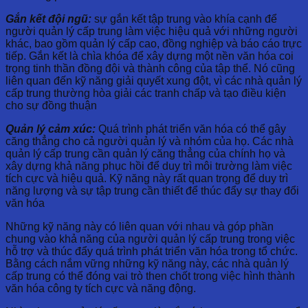
Gắn kết đội ngũ:
sự gắn kết tập trung vào khía cạnh để
người quản lý cấp trung làm việc hiệu quả với những người
khác, bao gồm quản lý cấp cao, đồng nghiệp và báo cáo trực
tiếp. Gắn kết là chìa khóa để xây dựng một nền văn hóa coi
trọng tinh thần đồng đội và thành công của tập thể. Nó cũng
liên quan đến kỹ năng giải quyết xung đột, vì các nhà quản lý
cấp trung thường hòa giải các tranh chấp và tạo điều kiện
cho sự đồng thuận
Quản lý cảm xúc:
Quá trình phát triển văn hóa có thể gây
căng thẳng cho cả người quản lý và nhóm của họ. Các nhà
quản lý cấp trung cần quản lý căng thẳng của chính họ và
xây dựng khả năng phục hồi để duy trì môi trường làm việc
tích cực và hiệu quả. Kỹ năng này rất quan trọng để duy trì
năng lượng và sự tập trung cần thiết để thúc đẩy sự thay đổi
văn hóa
Những kỹ năng này có liên quan với nhau và góp phần
chung vào khả năng của người quản lý cấp trung trong việc
hỗ trợ và thúc đẩy quá trình phát triển văn hóa trong tổ chức.
Bằng cách nắm vững những kỹ năng này, các nhà quản lý
cấp trung có thể đóng vai trò then chốt trong việc hình thành
văn hóa công ty tích cực và năng động.