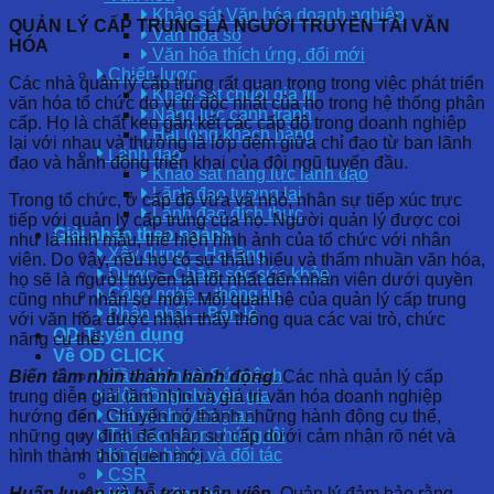
Khảo sát Văn hóa doanh nghiệp
QUẢN LÝ CẤP TRUNG LÀ NGƯỜI TRUYỀN TẢI VĂN
Văn hóa số
HÓA
Văn hóa thích ứng, đổi mới
Chiến lược
Các nhà quản lý cấp trung rất quan trọng trong việc phát triển
Khảo sát chuỗi giá trị
văn hóa tổ chức do vị trí độc nhất của họ trong hệ thống phân
Năng lực cạnh tranh
cấp. Họ là chất keo gắn kết các cấp độ trong doanh nghiệp
Hài lòng khách hàng
lại với nhau và thường là lớp đệm giữa chỉ đạo từ ban lãnh
Lãnh đạo
đạo và hành động triển khai của đội ngũ tuyến đầu.
Khảo sát năng lực lãnh đạo
Lãnh đạo tương lai
Trong tổ chức, ở cấp độ vừa và nhỏ, nhân sự tiếp xúc trực
Lãnh đạo đích thực
tiếp với quản lý cấp trung của họ. Người quản lý được coi
Giải pháp theo ngành
như là hình mẫu, thể hiện hình ảnh của tổ chức với nhân
Xây dựng – Hạ tầng
viên. Do vậy, nếu họ có sự thấu hiểu và thấm nhuần văn hóa,
Dược – Chăm sóc sức khỏe
họ sẽ là người truyền tải tốt nhất đến nhân viên dưới quyền
Công nghệ – thông tin
cũng như nhân sự mới. Mối quan hệ của quản lý cấp trung
Phân phối – Bán lẻ
với văn hóa được nhận thấy thông qua các vai trò, chức
OD Tuyển dụng
năng cụ thể:
Về OD CLICK
Tầm nhìn và Sứ mệnh
Biến tầm nhìn thành hành động
.
Các nhà quản lý cấp
Hội đồng chuyên gia
trung diễn giải tầm nhìn và giá trị văn hóa doanh nghiệp
Giá trị chuyển giao
hướng đến. Chuyển nó thành những hành động cụ thể,
Tại sao chọn chúng tôi
những quy định để nhân sự cấp dưới cảm nhận rõ nét và
Khách hàng và đối tác
hình thành thói quen mới.
CSR
Huấn luyện và hỗ trợ nhân viên
.
Quản lý đảm bảo rằng