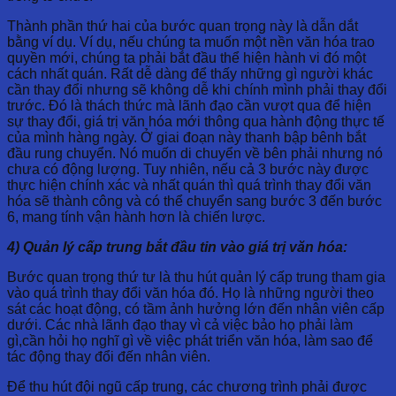
Thành phần thứ hai của bước quan trọng này là dẫn dắt
bằng ví dụ. Ví dụ, nếu chúng ta muốn một nền văn hóa trao
quyền mới, chúng ta phải bắt đầu thể hiện hành vi đó một
cách nhất quán. Rất dễ dàng để thấy những gì người khác
cần thay đổi nhưng sẽ không dễ khi chính mình phải thay đổi
trước. Đó là thách thức mà lãnh đạo cần vượt qua để hiện
sự thay đổi, giá trị văn hóa mới thông qua hành động thực tế
của mình hàng ngày. Ở giai đoạn này thanh bập bênh bắt
đầu rung chuyển. Nó muốn di chuyển về bên phải nhưng nó
chưa có động lượng. Tuy nhiên, nếu cả 3 bước này được
thực hiện chính xác và nhất quán thì quá trình thay đổi văn
hóa sẽ thành công và có thể chuyển sang bước 3 đến bước
6, mang tính vận hành hơn là chiến lược.
4) Quản lý cấp trung bắt đầu tin vào giá trị văn hóa:
Bước quan trọng thứ tư là thu hút quản lý cấp trung tham gia
vào quá trình thay đổi văn hóa đó. Họ là những người theo
sát các hoạt động, có tầm ảnh hưởng lớn đến nhân viên cấp
dưới. Các nhà lãnh đạo thay vì cả việc bảo họ phải làm
gì,cần hỏi họ nghĩ gì về việc phát triển văn hóa, làm sao để
tác động thay đổi đến nhân viên.
Để thu hút đội ngũ cấp trung, các chương trình phải được