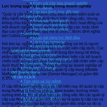
Khảo sát Văn hóa doanh nghiệp
Lực lượng quản lý cấp trung trong doanh nghiệp
Văn hóa số
Văn hóa thích ứng, đổi mới
“Quản lý cấp trung là người chịu trách nhiệm kiểm soát và
Chiến lược
điều hành nhân sự cấp dưới thực hiện công việc, nhưng
Khảo sát chuỗi giá trị
không chịu trách nhiệm quyết định cách thức hoạt động của
Năng lực cạnh tranh
một doanh nghiệp. Họ ở dưới quản lý cấp cao, hoặc lãnh
Hài lòng khách hàng
đạo cao nhất, tùy thuộc quy mô tổ chức.”, được định nghĩa
Lãnh đạo
bởi Collins Dictionary.
Khảo sát năng lực lãnh đạo
Lãnh đạo tương lai
Nói tóm lại, người quản lý cấp trung đóng vai trò là người
Lãnh đạo đích thực
trung gian giữa quản lý cấp trên và nhân viên cấp dưới. Các
Giải pháp theo ngành
nhà quản lý cấp trung chiếm vị trí trung tâm trong hệ thống
Xây dựng – Hạ tầng
phân cấp tổ chức, chịu trách nhiệm thực hiện các kế hoạch
Dược – Chăm sóc sức khỏe
chiến lược bằng cách định hướng và dẫn dắt nhân viên cấp
Công nghệ – thông tin
dưới thực thi công việc.
Thông thường tại doanh nghiệp sẽ
Phân phối – Bán lẻ
có 4 cấp độ, nhân sự (Worker), quản lý cấp trung (Middle
OD Tuyển dụng
Manager), quản lý cấp cao (Senior Manager) và giám đốc
Về OD CLICK
(CEO).
Tầm nhìn và Sứ mệnh
Hội đồng chuyên gia
Ở cấp độ doanh nghiệp vừa và nhỏ hiện nay, thì quản lý cấp
Giá trị chuyển giao
trung thường là trưởng phòng, team leader, trưởng nhóm,
Tại sao chọn chúng tôi
xưởng trưởng. Họ sẽ phải báo cáo công việc lên các quản lý
Khách hàng và đối tác
cấp cao hơn. Ví dụ: giám đốc nhân sự là quản lý cấp cao và
CSR
trưởng phòng đào tạo báo cáo với giám đốc nhân sự đó là