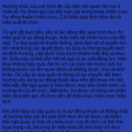
Hướng khác của mô hình đề cập đến mối quan hệ của 4
nhân tố: Sự tham gia của đội ngũ cấp trung trong chiến lược,
Sự đồng thuận chiến lược, Cải thiện quá trình thực thi và
hiệu suất tổ chức.
Từ góc độ thực tiễn, yếu tố tác động đến quá trình thực thi
hiệu quả là sự đồng thuận, thấu hiểu về chiến lược của đội
ngũ. Tư duy quản trị truyền thống, lãnh đạo sẽ có quyền lực
lớn nhất trong các quyết định, họ đưa ra những quyết sách
và định hướng, cấp dưới chịu trách nhiệm tuân thủ và thực
thi. Điều này có thể dẫn hết hệ quả là sự mất động lực, triển
khai không hiệu quả, đặt lợi ích cá nhân lên trước, bởi họ
không được nói lên quan điểm và không được chia sẻ khó
khăn. Do vậy, tư duy quản trị đang có sự chuyển đổi theo
hướng xây dựng sự đồng thuận dựa trên đối thoại cởi mở.
Một mặt, đội ngũ quản lý hiểu được mục tiêu chiến lược và
hướng đi của tổ chức. Mặt khác, họ được có tiếng nói phản
biện dựa trên góc độ thực tiễn để triển khai chiến lược hiệu
quả.
Khi lãnh đạo và cấp quản lý có sự đồng thuận và thống nhất
về hướng tiếp cận thì quá trình thực thi sẽ được cải thiện.
Đội ngũ quản lý hiểu rõ chiến lược của tổ chức có thể linh
hoạt trong các phương án triển khai để phù hợp với thực