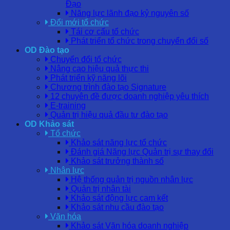
Đạo
Năng lực lãnh đạo kỷ nguyên số
Đổi mới tổ chức
Tái cơ cấu tổ chức
Phát triển tổ chức trong chuyển đổi số
OD Đào tạo
Chuyển đổi tổ chức
Nâng cao hiệu quả thực thi
Phát triển kỹ năng lõi
Chương trình đào tạo Signature
12 chuyên đề được doanh nghiệp yêu thích
E-training
Quản trị hiệu quả đầu tư đào tạo
OD Khảo sát
Tổ chức
Khảo sát năng lực tổ chức
Đánh giá Năng lực Quản trị sự thay đổi
Khảo sát trưởng thành số
Nhân lực
Hệ thống quản trị nguồn nhân lực
Quản trị nhân tài
Khảo sát động lực cam kết
Khảo sát nhu cầu đào tạo
Văn hóa
Khảo sát Văn hóa doanh nghiệp