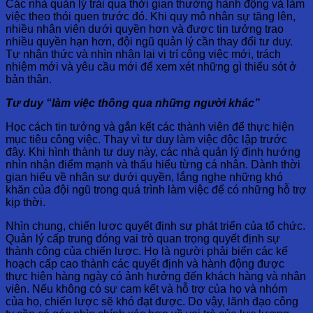
Các nhà quản lý trải qua thời gian thường hành động và làm
việc theo thói quen trước đó. Khi quy mô nhân sự tăng lên,
nhiều nhân viên dưới quyền hơn và được tin tưởng trao
nhiều quyền hạn hơn, đội ngũ quản lý cần thay đổi tư duy.
Tự nhận thức và nhìn nhận lại vị trí công việc mới, trách
nhiệm mới và yêu cầu mới để xem xét những gì thiếu sót ở
bản thân.
Tư duy “làm việc thông qua những người khác”
Học cách tin tưởng và gắn kết các thành viên để thực hiện
mục tiêu công việc. Thay vì tư duy làm việc độc lập trước
đây. Khi hình thành tư duy này, các nhà quản lý định hướng
nhìn nhận điểm mạnh và thấu hiểu từng cá nhân. Dành thời
gian hiểu về nhân sự dưới quyền, lắng nghe những khó
khăn của đội ngũ trong quá trình làm việc để có những hỗ trợ
kịp thời.
Nhìn chung, chiến lược quyết định sự phát triển của tổ chức.
Quản lý cấp trung đóng vai trò quan trọng quyết định sự
thành công của chiến lược. Họ là người phải biến các kế
hoạch cấp cao thành các quyết định và hành động được
thực hiện hàng ngày có ảnh hưởng đến khách hàng và nhân
viên. Nếu không có sự cam kết và hỗ trợ của họ và nhóm
của họ, chiến lược sẽ khó đạt được. Do vậy, lãnh đạo công