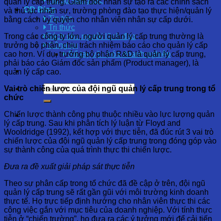
Hồ sơ năng lực
quản lý cấp trung. Giám đốc nhân sự tạo ra các chính sách
OD Blog
và thủ tục nhân sự, trường phòng đào tạo thực hiện/quản lý
Tin tức
bằng cách ủy quyền cho nhân viên nhân sự cấp dưới.
Tri thức
Trong các công ty lớn, người quản lý cấp trung thường là
Sách cho người lãnh đạo
trưởng bộ phận, chịu trách nhiệm báo cáo cho quản lý cấp
Công cụ
cao hơn. Ví dụ, trưởng bộ phận R&D là quản lý cấp trung,
Sổ tay văn hóa doanh nghiệp
phải báo cáo Giám đốc sản phẩm (Product manager), là
quản lý cấp cao.
Vai trò chiến lược của đội ngũ quản lý cấp trung trong tổ
chức
Chiến lược thành công phụ thuộc nhiều vào lực lượng quản
lý cấp trung. Sau khi phân tích lý luận từ Floyd and
Wooldridge (1992), kết hợp với thực tiễn, đã đúc rút 3 vai trò
chiến lược của đội ngũ quản lý cấp trung trong đóng góp vào
sự thành công của quá trình thực thi chiến lược.
Đưa ra đề xuất giải pháp sát thực tiễn
Theo sự phân cấp trong tổ chức đã đề cập ở trên, đội ngũ
quản lý cấp trung sẽ rất gần gũi với môi trường kinh doanh
thực tế. Họ trực tiếp định hướng cho nhân viên thực thi các
công việc gắn với mục tiêu của doanh nghiệp. Với tính thực
tiễn ở “chiến trường”, họ đưa ra
các ý tưởng mới để cải tiến