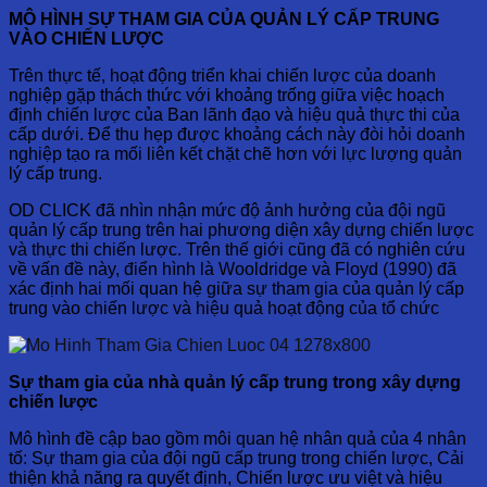
MÔ HÌNH SỰ THAM GIA CỦA QUẢN LÝ CẤP TRUNG
VÀO CHIẾN LƯỢC
Trên thực tế, hoạt động triển khai chiến lược của doanh
nghiệp gặp thách thức với khoảng trống giữa việc hoạch
định chiến lược của Ban lãnh đạo và hiệu quả thực thi của
cấp dưới.
Để thu hẹp được khoảng cách này đòi hỏi doanh
nghiệp tạo ra mối liên kết chặt chẽ hơn với lực lượng quản
lý cấp trung.
OD CLICK đã nhìn nhận mức độ ảnh hưởng của đội ngũ
quản lý cấp trung trên hai phương diện xây dựng chiến lược
và thực thi chiến lược. Trên thế giới cũng đã có nghiên cứu
về vấn đề này, điển hình là Wooldridge và Floyd (1990) đã
xác định hai mối quan hệ giữa sự tham gia của quản lý cấp
trung vào chiến lược và hiệu quả hoạt động của tổ chức
Sự tham gia của nhà quản lý cấp trung trong xây dựng
chiến lược
Mô hình đề cập bao gồm môi quan hệ nhân quả của 4 nhân
tố: Sự tham gia của đội ngũ cấp trung trong chiến lược, Cải
thiện khả năng ra quyết định, Chiến lược ưu việt và hiệu