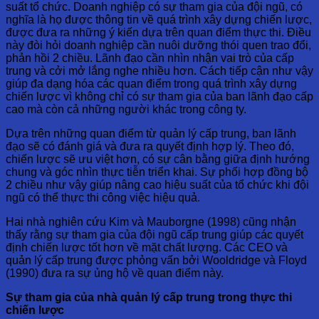
suất tổ chức. Doanh nghiệp có sự tham gia của đội ngũ, có
nghĩa là họ được thông tin về quá trình xây dựng chiến lược,
được đưa ra những ý kiến dựa trên quan điểm thực thi. Điều
này đòi hỏi doanh nghiệp cần nuôi dưỡng thói quen trao đổi,
phản hồi 2 chiều. Lãnh đạo cần nhìn nhận vai trò của cấp
trung và cởi mở lắng nghe nhiều hơn. Cách tiếp cận như vậy
giúp đa dạng hóa các quan điểm trong quá trình xây dựng
chiến lược vì không chỉ có sự tham gia của ban lãnh đạo cấp
cao mà còn cả những người khác trong công ty.
Dựa trên những quan điểm từ quản lý cấp trung, ban lãnh
đạo sẽ có đánh giá và đưa ra quyết định hợp lý. Theo đó,
chiến lược sẽ ưu việt hơn, có sự cân bằng giữa định hướng
chung và góc nhìn thực tiễn triển khai. Sự phối hợp đồng bộ
2 chiều như vậy giúp nâng cao hiệu suất của tổ chức khi đội
ngũ có thể thực thi công việc hiệu quả.
Hai nhà nghiên cứu Kim và Mauborgne (1998) cũng nhận
thấy rằng sự tham gia của đội ngũ cấp trung giúp các quyết
định chiến lược tốt hơn về mặt chất lượng. Các CEO và
quản lý cấp trung được phỏng vấn bởi Wooldridge và Floyd
(1990) đưa ra sự ủng hộ về quan điểm này.
Sự tham gia của nhà quản lý cấp trung trong thực thi
chiến lược