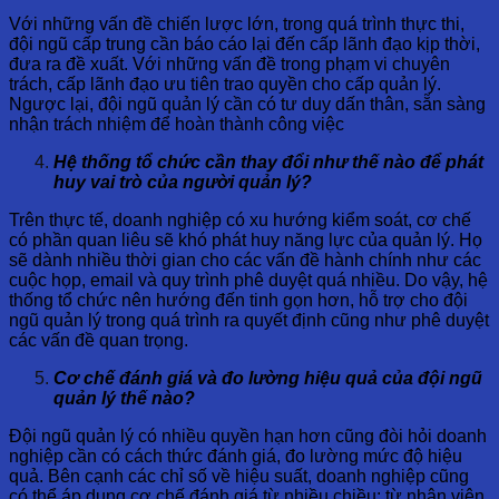
Với những vấn đề chiến lược lớn, trong quá trình thực thi,
đội ngũ cấp trung cần báo cáo lại đến cấp lãnh đạo kịp thời,
đưa ra đề xuất. Với những vấn đề trong phạm vi chuyên
trách, cấp lãnh đạo ưu tiên trao quyền cho cấp quản lý.
Ngược lại, đội ngũ quản lý cần có tư duy dấn thân, sẵn sàng
nhận trách nhiệm để hoàn thành công việc
Hệ thống tổ chức cần thay đổi như thế nào để phát
huy vai trò của người quản lý?
Trên thực tế, doanh nghiệp có xu hướng kiểm soát, cơ chế
có phần quan liêu sẽ khó phát huy năng lực của quản lý. Họ
sẽ dành nhiều thời gian cho các vấn đề hành chính như các
cuộc họp, email và quy trình phê duyệt quá nhiều. Do vậy, hệ
thống tổ chức nên hướng đến tinh gọn hơn, hỗ trợ cho đội
ngũ quản lý trong quá trình ra quyết định cũng như phê duyệt
các vấn đề quan trọng.
Cơ chế đánh giá và đo lường hiệu quả của đội ngũ
quản lý thế nào?
Đội ngũ quản lý có nhiều quyền hạn hơn cũng đòi hỏi doanh
nghiệp cần có cách thức đánh giá, đo lường mức độ hiệu
quả. Bên cạnh các chỉ số về hiệu suất, doanh nghiệp cũng
có thể áp dụng cơ chế đánh giá từ nhiều chiều: từ nhân viên