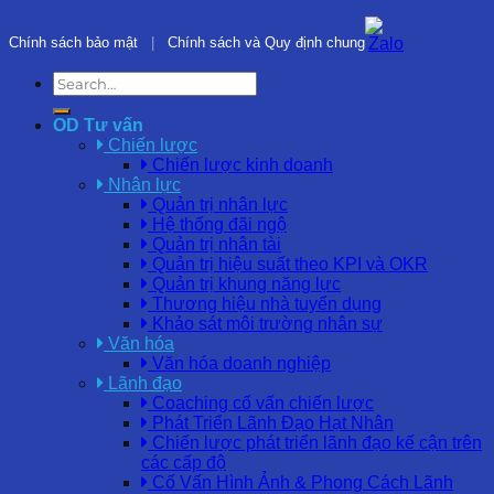
Chính sách bảo mật
|
Chính sách và Quy định chung
OD Tư vấn
Chiến lược
Chiến lược kinh doanh
Nhân lực
Quản trị nhân lực
Hệ thống đãi ngộ
Quản trị nhân tài
Quản trị hiệu suất theo KPI và OKR
Quản trị khung năng lực
Thương hiệu nhà tuyển dụng
Khảo sát môi trường nhân sự
Văn hóa
Văn hóa doanh nghiệp
Lãnh đạo
Coaching cố vấn chiến lược
Phát Triển Lãnh Đạo Hạt Nhân
Chiến lược phát triển lãnh đạo kế cận trên
các cấp độ
Cố Vấn Hình Ảnh & Phong Cách Lãnh