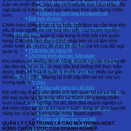
Cố Vấn Hình Ảnh & Phong Cách Lãnh
luận về chiến lược, theo tạp chí Fortune. Nói cách khác, đội
Đạo
ngũ quản lý ít được tham gia vào quá trình xây dựng chiến
Năng lực lãnh đạo kỷ nguyên số
lược.
Đổi mới tổ chức
Tái cơ cấu tổ chức
Chiến lược công ty tạo ra sự khác biệt thực sự cần dựa trên
Phát triển tổ chức trong chuyển đổi số
yếu tố con người và văn hóa làm việc của doanh nghiệp.
OD Đào tạo
Trong đó, đội ngũ quản lý cấp trung là một mắt xích quan
Chuyển đổi tổ chức
trọng. Các nhà lãnh đạo có thể nhạy bén và có tầm nhìn
Nâng cao hiệu quả thực thi
chiến lược tốt, nhưng để thực thi đòi hỏi vai trò của đội ngũ
Phát triển kỹ năng lõi
quản lý.
Chương trình đào tạo Signature
12 chuyên đề được doanh nghiệp yêu thích
Khi chiến lược không thành công, doanh nghiệp thường đề
E-training
cập đến các lý do là các mục tiêu khó không thể thực hiện
Quản trị hiệu quả đầu tư đào tạo
được, thiếu kế hoạch quản lý chiến lược hay thiếu sự gắn
kết của nhân viên. Nhưng lại ít đề cập đến vai trò của lực
OD Khảo sát
lượng quản lý.
Tổ chức
Khảo sát năng lực tổ chức
Bài viết này đi sâu vào phân tích mối quan hệ và vai trò của
Đánh giá Năng lực Quản trị sự thay đổi
đội ngũ quản lý cấp trung đến sự thành công trong chiến
Khảo sát trưởng thành số
lược của doanh nghiệp. Từ đó, lãnh đạo doanh nghiệp có
Nhân lực
thể nhìn nhận lại và có kế hoạch hành động để phát huy hết
Hệ thống quản trị nguồn nhân lực
năng lực của lực lượng này trong doanh nghiệp.
Quản trị nhân tài
Khảo sát động lực cam kết
QUẢN LÝ CẤP TRUNG LÀ CẦU NỐI TRONG HOẠT
Khảo sát nhu cầu đào tạo
ĐỘNG CHIẾN LƯỢC CỦA DOANH NGHIỆP
Văn hóa