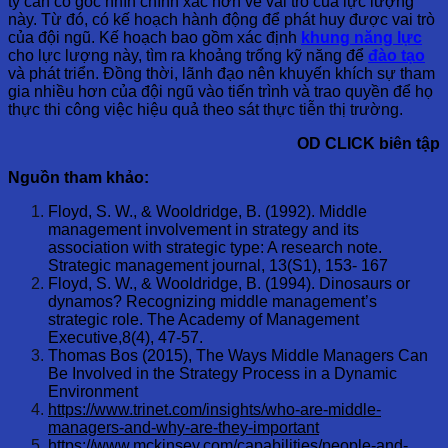
ty cần có góc nhìn chính xác hơn về vai trò của lực lượng
này. Từ đó, có kế hoạch hành động để phát huy được vai trò
của đội ngũ. Kế hoạch bao gồm xác định
khung năng lực
cho lực lượng này, tìm ra khoảng trống kỹ năng để
đào tạo
và phát triển. Đồng thời, lãnh đạo nên khuyến khích sự tham
gia nhiều hơn của đội ngũ vào tiến trình và trao quyền để họ
thực thi công việc hiệu quả theo sát thực tiễn thị trường.
OD CLICK biên tập
Nguồn tham khảo:
Floyd, S. W., & Wooldridge, B. (1992). Middle
management involvement in strategy and its
association with strategic type: A research note.
Strategic management journal, 13(S1), 153- 167
Floyd, S. W., & Wooldridge, B. (1994). Dinosaurs or
dynamos? Recognizing middle management’s
strategic role. The Academy of Management
Executive,8(4), 47-57.
Thomas Bos (2015), The Ways Middle Managers Can
Be Involved in the Strategy Process in a Dynamic
Environment
https://www.trinet.com/insights/who-are-middle-
managers-and-why-are-they-important
https://www.mckinsey.com/capabilities/people-and-