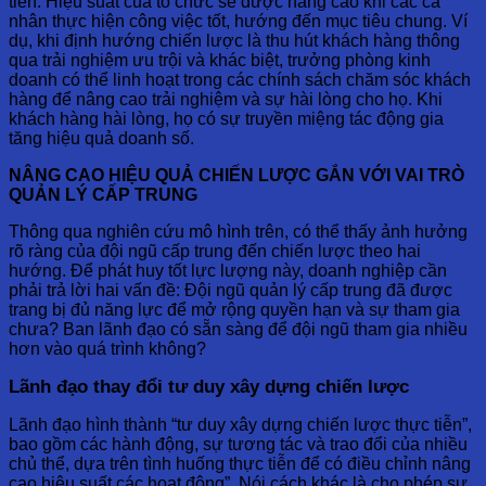
tiễn. Hiệu suất của tổ chức sẽ được nâng cao khi các cá
nhân thực hiện công việc tốt, hướng đến mục tiêu chung. Ví
dụ, khi định hướng chiến lược là thu hút khách hàng thông
qua trải nghiệm ưu trội và khác biệt, trưởng phòng kinh
doanh có thể linh hoạt trong các chính sách chăm sóc khách
hàng để nâng cao trải nghiệm và sự hài lòng cho họ. Khi
khách hàng hài lòng, họ có sự truyền miệng tác động gia
tăng hiệu quả doanh số.
NÂNG CAO HIỆU QUẢ CHIẾN LƯỢC GẮN VỚI VAI TRÒ
QUẢN LÝ CẤP TRUNG
Thông qua nghiên cứu mô hình trên, có thể thấy ảnh hưởng
rõ ràng của đội ngũ cấp trung đến chiến lược theo hai
hướng. Để phát huy tốt lực lượng này, doanh nghiệp cần
phải trả lời hai vấn đề: Đội ngũ quản lý cấp trung đã được
trang bị đủ năng lực để mở rộng quyền hạn và sự tham gia
chưa? Ban lãnh đạo có sẵn sàng để đội ngũ tham gia nhiều
hơn vào quá trình không?
Lãnh đạo thay đổi tư duy xây dựng chiến lược
Lãnh đạo hình thành “tư duy xây dựng chiến lược thực tiễn”,
bao gồm các hành động, sự tương tác và trao đổi của nhiều
chủ thể, dựa trên tình huống thực tiễn để có điều chỉnh nâng
cao hiệu suất các hoạt động”. Nói cách khác là cho phép sự