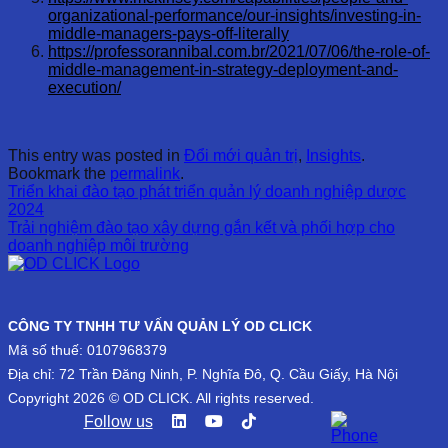
organizational-performance/our-insights/investing-in-
middle-managers-pays-off-literally
https://professorannibal.com.br/2021/07/06/the-role-of-
middle-management-in-strategy-deployment-and-
execution/
This entry was posted in
Đổi mới quản trị
,
Insights
.
Bookmark the
permalink
.
Triển khai đào tạo phát triển quản lý doanh nghiệp dược
2024
Trải nghiệm đào tạo xây dựng gắn kết và phối hợp cho
doanh nghiệp môi trường
CÔNG TY TNHH TƯ VẤN QUẢN LÝ OD CLICK
Mã số thuế: 0107968379
Địa chỉ: 72 Trần Đăng Ninh, P. Nghĩa Đô, Q. Cầu Giấy, Hà Nội
Copyright 2026 © OD CLICK. All rights reserved.
Follow us