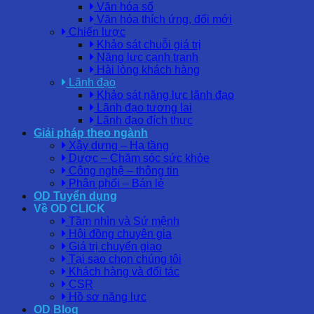
Văn hóa số
Văn hóa thích ứng, đổi mới
Chiến lược
Khảo sát chuỗi giá trị
Năng lực cạnh tranh
Hài lòng khách hàng
Lãnh đạo
Khảo sát năng lực lãnh đạo
Lãnh đạo tương lai
Lãnh đạo đích thực
Giải pháp theo ngành
Xây dựng – Hạ tầng
Dược – Chăm sóc sức khỏe
Công nghệ – thông tin
Phân phối – Bán lẻ
OD Tuyển dụng
Về OD CLICK
Tầm nhìn và Sứ mệnh
Hội đồng chuyên gia
Giá trị chuyển giao
Tại sao chọn chúng tôi
Khách hàng và đối tác
CSR
Hồ sơ năng lực
OD Blog