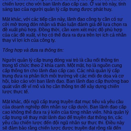
chiến lược cho với ban lãnh đạo cấp cao. Ở vai trò này, tính
sáng tạo của người quản lý cấp trung được phát huy.
Mặt khác, với các tiếp cận này, lãnh đạo công ty cần có sự
cởi mở trong đón nhận và thảo luận đánh giá để lựa chọn ra
đề xuất phù hợp. Đồng thời, cần xem xét mức độ phù hợp
của các đề xuất, vì họ có thể đưa ra dựa trên lợi ích cá nhân
thay vì lợi ích của công ty.
Tổng hợp và đưa ra thông tin:
Người quản lý cấp trung đóng vai trò là cầu nối thông tin
trong tổ chức theo 2 khía cạnh. Một mặt, họ là nguồn cung
cấp thông tin cho lãnh đạo cấp cao. Các nhà quản lý cấp
trung đưa ra phân tích môi trường về các mối đe dọa và cơ
hội, báo cáo với ban lãnh đạo. Ban lãnh đạo cấp thường bao
quát vấn đề vĩ mô và họ cần thông tin để xây dựng chiến
lược thực tế.
Mặt khác, đội ngũ cấp trung truyền đạt mục tiêu và yêu cầu
của doanh nghiệp đến nhân sự cấp dưới. Ban lãnh đạo cấp
cao không thể đưa ra ý kiến của từng nhân viên. Nhà quản lý
cấp trung sẽ thay mặt lãnh đạo để truyền đạt thông tin, các
yêu cầu chiến lược đến đội ngũ nhân sự thực thi. Điều này
sẽ đảm bảo rằng chiến lược được truyền đạt rộng rãi đến