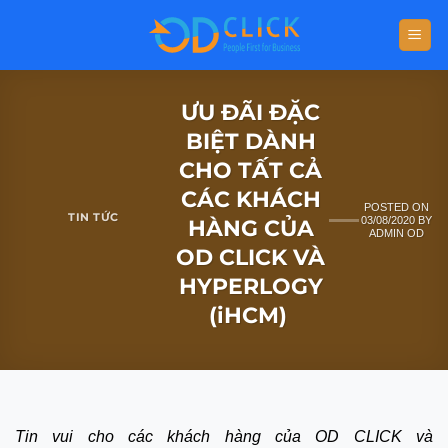
ƯU ĐÃI ĐẶC
BIỆT DÀNH
CHO TẤT CẢ
CÁC KHÁCH
POSTED ON
TIN TỨC
03/08/2020
BY
HÀNG CỦA
ADMIN OD
OD CLICK VÀ
HYPERLOGY
(iHCM)
Tin vui cho các khách hàng của OD CLICK và