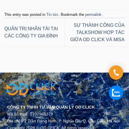
This entry was posted in
Tin tức
. Bookmark the
permalink
.
SỰ THÀNH CÔNG CỦA
QUẢN TRỊ NHÂN TÀI TẠI
TALKSHOW HỢP TÁC
CÁC CÔNG TY GIA ĐÌNH
GIỮA OD CLICK VÀ MISA
CÔNG TY TNHH TƯ VẤN QUẢN LÝ OD CLICK
Mã số thuế: 0107968379
Địa chỉ: 72 Trần Đăng Ninh, P. Nghĩa Đô, Q. Cầu Giấy, Hà Nội
Copyright 2026 © OD CLICK. All rights reserved.