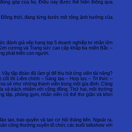
g đóng góp của họ. Điều này được thể hiện thông qua
y. Đồng thời, đang từng bước mở rộng ảnh hưởng của
chức đánh giá xếp hạng top 5 doanh nghiệp tư nhân lớn
i Kim cương và Trang sức cao cấp khắp ba miền Bắc –
ng phát triển con người.
n. Vậy tập đoàn đã làm gì để thu hút ứng viên tài năng?
ị cốt lõi Liêm chính – Sáng tạo – Hợp lực – Tri thức –
hia sẻ như những thành viên trong một gia đình. Cũng
ĩa và trách nhiệm với cộng đồng. Thứ hai, môi trường
òng tập, phòng gym, nhân viên có thể thư giãn và khơi
o tạo, trao quyền và tạo cơ hội thăng tiến. Ngoài ra,
 đoàn cũng thường xuyên tổ chức các buổi talkshow với