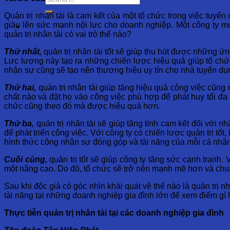
Quản trị nhân tài là cam kết của một tổ chức trong việc tuyển 
giàu lên sức mạnh nội lực cho doanh nghiệp. Một công ty m
quản trị nhân tài có vai trò thế nào?
Thứ nhất,
quản trị nhân tài tốt sẽ giúp thu hút được những ứn
Lực lượng này tạo ra những chiến lược hiệu quả giúp tổ chức 
nhân sự cũng sẽ tạo nên thương hiệu uy tín cho nhà tuyển dụ
Thứ hai,
quản trị nhân tài giúp tăng hiệu quả công việc cũn
chất nào và đặt họ vào công việc phù hợp để phát huy tối đ
chức cũng theo đó mà được hiệu quả hơn.
Thứ ba,
quản trị nhân tài sẽ giúp tăng tính cam kết đối với n
để phát triển công việc. Với công ty có chiến lược quản trị t
hình thức công nhận sự đóng góp và tài năng của mỗi cá nhâ
Cuối cùng,
quản trị tốt sẽ giúp công ty tăng sức cạnh tranh.
một nâng cao. Do đó, tổ chức sẽ trở nên mạnh mẽ hơn và chuẩn
Sau khi độc giả có góc nhìn khái quát về thế nào là quản trị nh
tài năng tại những doanh nghiệp gia đình lớn để xem điểm gì h
Thực tiễn quản trị nhân tài tại các doanh nghiệp gia đình