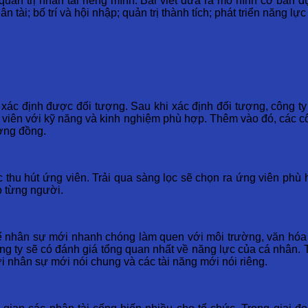
uản trị nhân tài riêng mình. Bài viết đưa ra mô hình cơ bản d
 tài; bố trí và hội nhập; quản trị thành tích; phát triển năng lực
 xác định được đối tượng. Sau khi xác định đối tượng, công ty
 viên với kỹ năng và kinh nghiệm phù hợp. Thêm vào đó, các c
ơng đồng.
 thu hút ứng viên. Trải qua sàng lọc sẽ chọn ra ứng viên phù
o từng người.
ể nhân sự mới nhanh chóng làm quen với môi trường, văn hóa cô
 công ty sẽ có đánh giá tổng quan nhất về năng lực của cá nhâ
với nhân sự mới nói chung và các tài năng mới nói riêng.