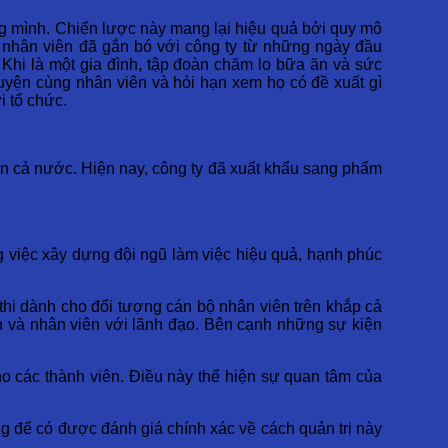
êng mình. Chiến lược này mang lại hiệu quả bởi quy mô
 nhân viên đã gắn bó với công ty từ những ngày đầu
. Khi là một gia đình, tập đoàn chăm lo bữa ăn và sức
huyện cùng nhân viên và hỏi hạn xem họ có đề xuất gì
i tổ chức.
rên cả nước. Hiện nay, công ty đã xuất khẩu sang phẩm
ng việc xây dựng đội ngũ làm việc hiệu quả, hạnh phúc
thi dành cho đối tượng cán bộ nhân viên trên khắp cả
ên và nhân viên với lãnh đạo. Bên cạnh những sự kiện
ho các thành viên. Điều này thể hiện sự quan tâm của
ng để có được đánh giá chính xác về cách quản trị này