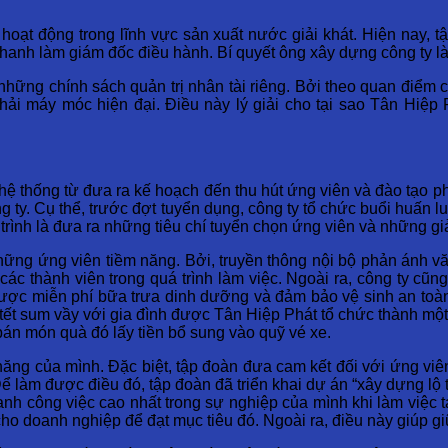
hoạt động trong lĩnh vực sản xuất nước giải khát. Hiện nay, t
hanh làm giám đốc điều hành. Bí quyết ông xây dựng công ty la
ững chính sách quản trị nhân tài riêng. Bởi theo quan điểm c
hải máy móc hiện đại. Điều này lý giải cho tại sao Tân Hiệp
hệ thống từ đưa ra kế hoạch đến thu hút ứng viên và đào tạo ph
g ty. Cụ thể, trước đợt tuyển dụng, công ty tổ chức buổi huấn
g trình là đưa ra những tiêu chí tuyển chọn ứng viên và những 
những ứng viên tiềm năng. Bởi, truyền thông nội bộ phản ánh v
các thành viên trong quá trình làm việc. Ngoài ra, công ty cũn
được miễn phí bữa trưa dinh dưỡng và đảm bảo vệ sinh an toà
ết sum vầy với gia đình được Tân Hiệp Phát tổ chức thành một 
bán món quà đó lấy tiền bổ sung vào quỹ vé xe.
năng của mình. Đặc biệt, tập đoàn đưa cam kết đối với ứng viên
ể làm được điều đó, tập đoàn đã triển khai dự án “xây dựng lộ t
h công việc cao nhất trong sự nghiệp của mình khi làm việc tại 
cho doanh nghiệp để đạt mục tiêu đó. Ngoài ra, điều này giúp gi