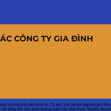
CÁC CÔNG TY GIA ĐÌNH
 thịnh vượng của nền kinh tế. Cụ thể, các doanh nghiệp gia đ
 nổi tiếng với sức ảnh hưởng toàn cầu như Ford, Toyota, Huynda