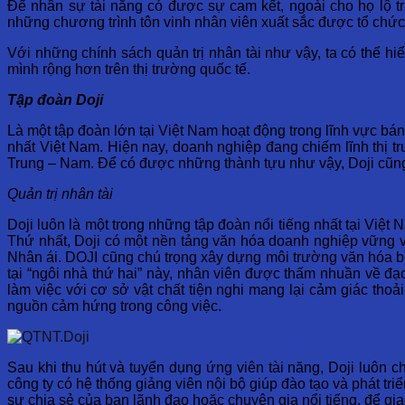
Để nhân sự tài năng có được sự cam kết, ngoài cho họ lộ tr
những chương trình tôn vinh nhân viên xuất sắc được tổ chứ
Với những chính sách quản trị nhân tài như vậy, ta có thể h
mình rộng hơn trên thị trường quốc tế.
Tập đoàn Doji
Là một tập đoàn lớn tại Việt Nam hoạt động trong lĩnh vực bá
nhất Việt Nam. Hiện nay, doanh nghiệp đang chiếm lĩnh thị 
Trung – Nam. Để có được những thành tựu như vậy, Doji cũng c
Quản trị nhân tài
Doji luôn là một trong những tập đoàn nổi tiếng nhất tại Việt 
Thứ nhất, Doji có một nền tảng văn hóa doanh nghiệp vững vàng
Nhân ái.
D
OJI cũng chú trọng xây dựng môi trường văn hóa bì
tại “ngôi nhà thứ hai” này, nhân viên được thấm nhuần về đạ
làm việc với cơ sở vật chất tiện nghi mang lại cảm giác tho
nguồn cảm hứng trong công việc.
Sau khi thu hút và tuyển dụng ứng viên tài năng, Doji luôn c
công ty có hệ thống giảng viên nội bộ giúp đào tạo và phát t
sự chia sẻ của ban lãnh đạo hoặc chuyên gia nổi tiếng, để giao