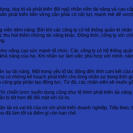
dụng, duy trì và phát triển đội ngũ nhân viên tài năng và cao cấ
uốn phát triển bền vững cần phải có nội lực mạnh mẽ để vượt
g viên tiềm năng. Bởi khi các công ty có hệ thống quản trị nhân 
thu hút thêm những tài năng khác. Đồng thời, công ty với chín
ng.
g như nâng cao sức mạnh tổ chức. Các công ty có hệ thống quản
a khả năng của họ. Khi nhân sự làm việc phù hợp với mình, nă
hân sự tài năng. Một trong yếu tố tác động đến tính cam kết của 
ốt, họ có những kế hoạch phát triển cho từng nhân sự trong thời
n cũng góp phần tạo động lực. Từ đó, các nhân viên sẽ muốn g
 Với chiến lược tuyển dụng cũng như lộ trình phát triển tài nă
 bị tốt hơn để đối mặt với rủi ro.
ân tài và vai trò của nó với phát triển doanh nghiệp. Tiếp theo, b
ọ đã làm tốt và điểm gì còn hạn chế.