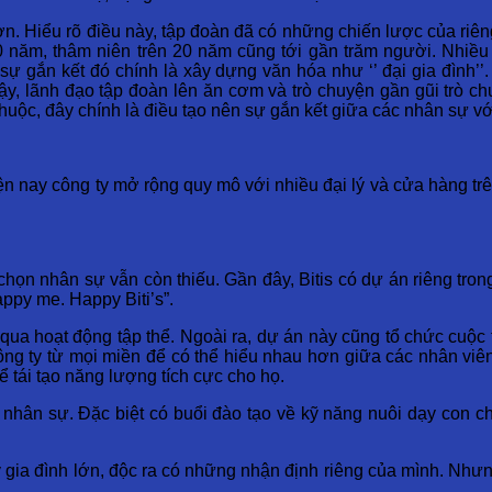
hơn. Hiểu rõ điều này, tập đoàn đã có những chiến lược của ri
 năm, thâm niên trên 20 năm cũng tới gần trăm người. Nhiều
sự gắn kết đó chính là xây dựng văn hóa như ‘’ đại gia đình’’
ậy, lãnh đạo tập đoàn lên ăn cơm và trò chuyện gần gũi trò c
huộc, đây chính là điều tạo nên sự gắn kết giữa các nhân sự vớ
iện nay công ty mở rộng quy mô với nhiều đại lý và cửa hàng t
 chọn nhân sự vẫn còn thiếu. Gần đây, Bitis có dự án riêng tro
appy me. Happy Biti’s”.
qua hoạt động tập thể. Ngoài ra, dự án này cũng tổ chức cuộc 
công ty từ mọi miền để có thể hiểu nhau hơn giữa các nhân vi
ể tái tạo năng lượng tích cực cho họ.
 nhân sự. Đặc biệt có buổi đào tạo về kỹ năng nuôi dạy con c
y gia đình lớn, độc ra có những nhận định riêng của mình. Như