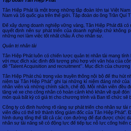
Tập đoàn Tân Hiệp Phát
Tân Hiệp Phát là một trong những tập đoàn lớn tại Việt Nam 
Nam và 16 quốc gia trên thế giới. Tập đoàn do ông Trần Quí T
Để xây dựng doanh nghiệp vững vàng, Tân Hiệp Phát đã có nh
quyết định nên sự phát triển của doanh nghiệp chứ không p
những nơi làm việc tốt nhất châu Á cho nhân sự.
Quản trị nhân tài
Tân Hiệp Phát luôn có chiến lược quản trị nhân tài mang tính 
với mục đích xác định đối tượng phù hợp với văn hóa của côn
đề “Talent Acquisition and recruitment’’. Mục đích của chươn
Tân Hiệp Phát chú trọng vào truyền thông nội bộ để thu hút 
niệm tại Tân Hiệp Phát’’ ghi lại những kỉ niệm đáng nhớ của 
nhân viên và những chính sách, chế độ. Mỗi nhân viên đều 
tặng vé xe cho công nhân có hoàn cảnh khó khăn về quê đón t
món quà bất kỳ có giá trị cho chương trình và Ban tổ chức sẽ 
Công ty có định hướng rõ ràng sự phát triển cho nhân sự tài 
viên đều có thể trở thành tổng giám đốc của Tân Hiệp Phát”. Đ
hình dung tổng thể tất cả các con đường để đạt được chức dan
nhân sự tài năng sẽ có động lực để tiếp tục nỗ lực cống hiến 