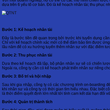
Với mỗi doanh nghiệp, họ có thể có các mô hình chiến lược q
dựa trên 6 yếu tố cơ bản. Đó là kế hoạch nhân tài; thu phục nhân
Bước 1: Kế hoạch nhân tài
Đây là bước tiền đề quan trọng bởi trước khi tuyển dụng cần
Chỉ với kế hoạch chính xác mới có thể đảm bảo tìm được ứng
lâu năm để có xu hướng tuyển thêm nhân sự với đặc điểm tư
Bước 2: Thu phục nhân tài
Dựa theo kế hoạch đã lập, bộ phận nhân sự sẽ có chiến lược
Ngoài ra, công ty cần có kế hoạch phát triển nhân sự riêng ch
Bước 3: Bố trí và hội nhập
Sau khi gia nhập, công ty có các chương trình on-boarding đ
khi nhân sự và công ty có thời gian tìm hiểu nhau. Đặc biệt
là thời điểm quyết định lớn nhất tới tính cam kết dài hạn đối 
Bước 4: Quản trị thành tích