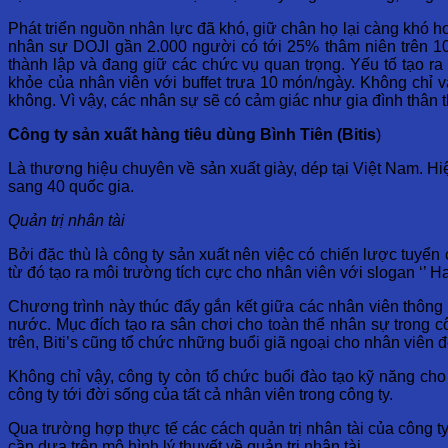
Phát triển nguồn nhân lực đã khó, giữ chân họ lại càng khó 
nhân sự DOJI gần 2.000 người có tới 25% thâm niên trên 10
thành lập và đang giữ các chức vụ quan trọng. Yếu tố tạo ra 
khỏe của nhân viên với buffet trưa 10 món/ngày. Không chỉ v
không. Vì vậy, các nhân sự sẽ có cảm giác như gia đình thân t
Công ty sản xuất hàng tiêu dùng Bình Tiên (Bitis
)
Là thương hiệu chuyên về sản xuất giày, dép tại Việt Nam. H
sang 40 quốc gia.
Quản trị nhân tài
Bởi đặc thù là công ty sản xuất nên việc có chiến lược tuyển
từ đó tạo ra môi trường tích cực cho nhân viên với slogan ‘’ H
Chương trình này thúc đẩy gắn kết giữa các nhân viên thông 
nước. Mục đích tạo ra sân chơi cho toàn thể nhân sự trong 
trên, Biti’s cũng tổ chức những buổi giã ngoại cho nhân viên đ
Không chỉ vậy, công ty còn tổ chức buổi đào tạo kỹ năng cho
công ty tới đời sống của tất cả nhân viên trong công ty.
Qua trường hợp thực tế các cách quản trị nhân tài của công t
cần dựa trên mô hình lý thuyết về quản trị nhân tài.