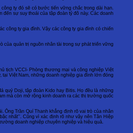
, công ty đó sẽ có bước tiến vững chắc trong dài hạn.
ẫn đến sự suy thoái của tập đoàn tỷ đô này. Các doanh
các công ty gia đình. Vậy các công ty gia đình có chiến
trò của quản trị nguồn nhân tài trong sự phát triển vững
chủ tịch VCCI- Phòng thương mại và công nghiệp Việt
ay, tại Việt Nam, những doanh nghiệp gia đình lớn đóng
 quý Doji, tập đoàn Kido hay Bitis. Họ đều là những
Nam mà còn mở rộng kinh doanh ra các thị trường quốc
ãi. Ông Trần Quí Thanh khẳng định rõ vai trò của nhân
bậc nhất’’.
Cũng vì xác định rõ như vậy nên Tân Hiệp
i trường doanh nghiệp chuyên nghiệp và hiệu quả.