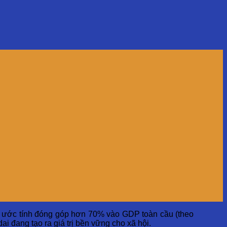
ình ước tính đóng góp hơn 70% vào GDP toàn cầu (theo
i đang tạo ra giá trị bền vững cho xã hội.