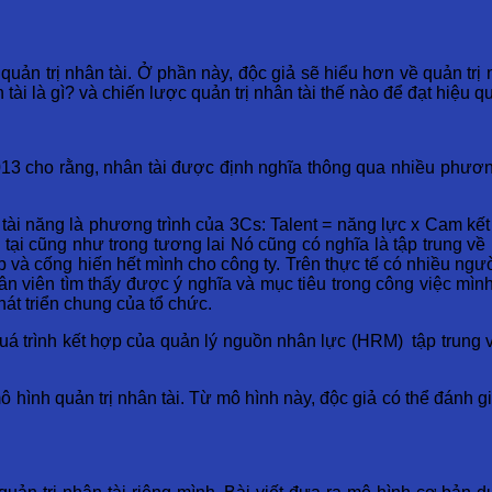
quản trị nhân tài. Ở phần này, độc giả sẽ hiểu hơn về quản tr
ân tài là gì? và chiến lược quản trị nhân tài thế nào để đạt hiệu 
013 cho rằng, nhân tài được định nghĩa thông qua nhiều phươ
 tài năng là phương trình của 3Cs: Talent = năng lực x Cam kết
ại cũng như trong tương lai Nó cũng có nghĩa là tập trung về n
 và cống hiến hết mình cho công ty. Trên thực tế có nhiều ngư
hân viên tìm thấy được ý nghĩa và mục tiêu trong công việc mì
át triển chung của tổ chức.
uá trình kết hợp của quản lý nguồn nhân lực (HRM) tập trung vào
mô hình quản trị nhân tài. Từ mô hình này, độc giả có thể đánh g