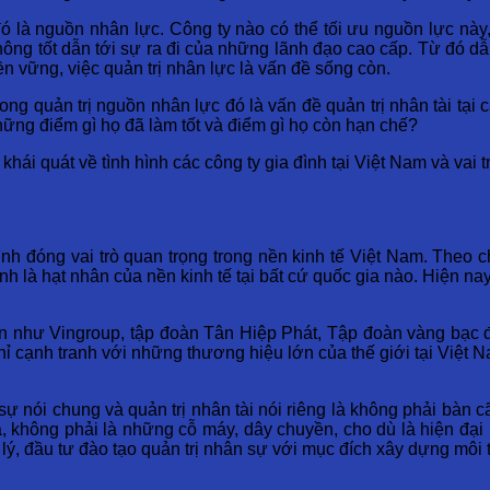
 đó là nguồn nhân lực. Công ty nào có thể tối ưu nguồn lực này
không tốt dẫn tới sự ra đi của những lãnh đạo cao cấp. Từ đó d
bền vững, việc quản trị nhân lực là vấn đề sống còn.
rong quản trị nguồn nhân lực đó là vấn đề quản trị nhân tài tại 
hững điểm gì họ đã làm tốt và điểm gì họ còn hạn chế?
 khái quát về tình hình các công ty gia đình tại Việt Nam và vai 
nh đóng vai trò quan trọng trong nền kinh tế Việt Nam. Theo 
ính là hạt nhân của nền kinh tế tại bất cứ quốc gia nào. Hiện n
 như Vingroup, tập đoàn Tân Hiệp Phát, Tập đoàn vàng bạc đá
 cạnh tranh với những thương hiệu lớn của thế giới tại Việt 
sự nói chung và quản trị nhân tài nói riêng là không phải bàn c
ả, không phải là những cỗ máy, dây chuyền, cho dù là hiện đại 
 lý, đầu tư đào tạo quản trị nhân sự với mục đích xây dựng mô