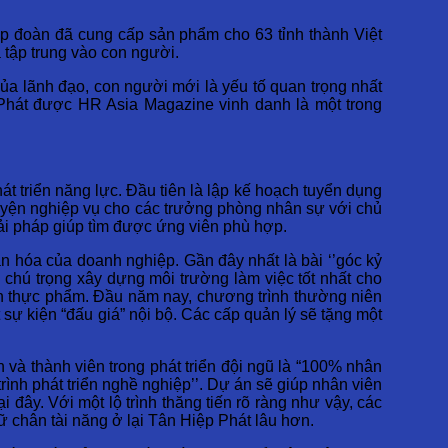
ập đoàn đã cung cấp sản phẩm cho 63 tỉnh thành Việt
̀ tập trung vào con người.
ủa lãnh đạo, con người mới là yếu tố quan trọng nhất
 Phát được HR Asia Magazine vinh danh là một trong
át triển năng lực. Đầu tiên là lập kế hoạch tuyển dụng
 luyện nghiệp vụ cho các trưởng phòng nhân sự với chủ
giải pháp giúp tìm được ứng viên phù hợp.
ăn hóa của doanh nghiệp. Gần đây nhất là bài ‘’góc kỷ
g chú trọng xây dựng môi trường làm việc tốt nhất cho
n thực phẩm. Đầu năm nay, chương trình thường niên
sự kiện “đấu giá” nội bộ. Các cấp quản lý sẽ tặng một
 và thành viên trong phát triển đội ngũ là “100% nhân
rình phát triển nghề nghiệp’’. Dự án sẽ giúp nhân viên
đây. Với một lộ trình thăng tiến rõ ràng như vậy, các
ữ chân tài năng ở lại Tân Hiệp Phát lâu hơn.