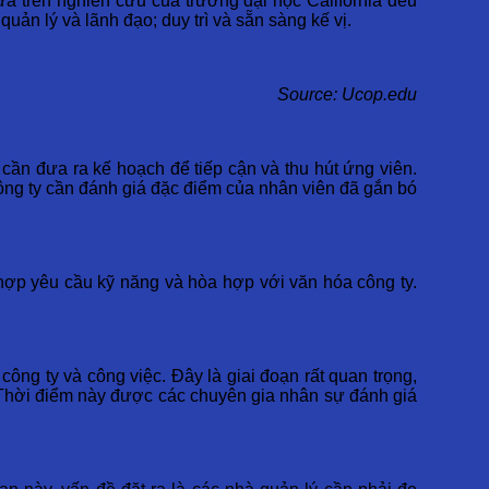
ựa trên nghiên cứu của trường đại học California đều
 quản lý và lãnh đạo; duy trì và sẵn sàng kế vị.
Source: Ucop.edu
 cần đưa ra kế hoạch để tiếp cận và thu hút ứng viên.
ông ty cần đánh giá đặc điểm của nhân viên đã gắn bó
 hợp yêu cầu kỹ năng và hòa hợp với văn hóa công ty.
ng ty và công việc. Đây là giai đoạn rất quan trọng,
n. Thời điểm này được các chuyên gia nhân sự đánh giá