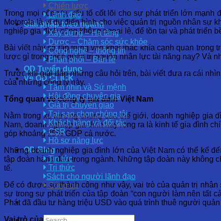
Chiến lược
Trong mọi công ty, yếu tố cốt lõi cho sự phát triển lớn mạnh
Lãnh đạo
Motorola là ví dụ điển hình cho việc quản trị nguồn nhân sự 
Giải pháp theo ngành
nghiệp gia đình cũng không ngoại lệ, để tồn tại và phát triển 
Xây dựng – Hạ tầng
Dược – Chăm sóc sức khỏe
Bài viết này sẽ tập trung vào khai thác khía cạnh quan trọng t
Công nghệ – thông tin
lược gì trong việc quản trị nguồn nhân lực tài năng nay? Và n
Phân phối – Bán lẻ
OD Tuyển dụng
Trước khi giải đáp những câu hỏi trên, bài viết đưa ra cái nhìn
Về OD CLICK
của những công ty này.
Tầm nhìn và Sứ mệnh
Hội đồng chuyên gia
Tổng quan về công ty gia đình Việt Nam
Giá trị chuyển giao
Tại sao chọn chúng tôi
Nằm trong xu hướng chung của thế giới, doanh nghiệp gia đì
Khách hàng và đối tác
Nam, doanh nghiệp gia đình hay rộng ra là kinh tế gia đình ch
CSR
góp khoảng 25% GDP cả nước.
Hồ sơ năng lực
OD Blog
Những doanh nghiệp gia đình lớn của Việt Nam có thể kể đến
Tin tức
tập đoàn hàng đầu trong ngành. Những tập đoàn này không chỉ
Tri thức
tế.
Sách cho người lãnh đạo
Để có được sự thành công như vậy, vai trò của quản trị nhân 
Công cụ
sự trong sự phát triển của tập đoàn “con người làm nên tất c
Phát đã đầu tư hàng triệu USD vào quá trình thuê người quản
Vai trò của quản trị nhân tài