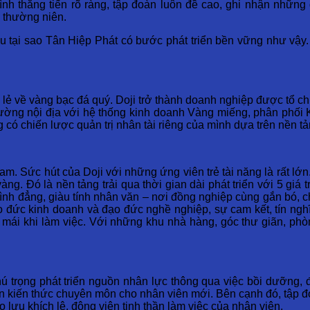
ình thăng tiến rõ ràng, tập đoàn luôn đề cao, ghi nhận nhữn
c thường niên.
iểu tại sao Tân Hiệp Phát có bước phát triển bền vững như vậ
n lẻ về vàng bạc đá quý. Doji trở thành doanh nghiệp được tổ 
trường nội địa với hệ thống kinh doanh Vàng miếng, phân phố
ó chiến lược quản trị nhân tài riêng của mình dựa trên nền tả
Nam. Sức hút của Doji với những ứng viên trẻ tài năng là rất lớ
. Đó là nền tảng trải qua thời gian dài phát triển với 5 giá tr
nh đẳng, giàu tính nhân văn – nơi đồng nghiệp cùng gắn bó, c
o đức kinh doanh và đạo đức nghề nghiệp, sự cam kết, tín ngh
ải mái khi làm việc. Với những khu nhà hàng, góc thư giãn, ph
hú trọng phát triển nguồn nhân lực thông qua việc bồi dưỡng, đà
riển kiến thức chuyên môn cho nhân viên mới. Bên cạnh đó, tập
 lưu khích lệ, động viên tinh thần làm việc của nhân viên.