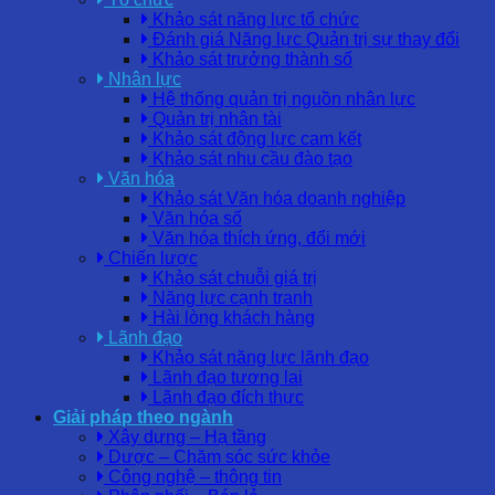
Khảo sát năng lực tổ chức
Đánh giá Năng lực Quản trị sự thay đổi
Khảo sát trưởng thành số
Nhân lực
Hệ thống quản trị nguồn nhân lực
Quản trị nhân tài
Khảo sát động lực cam kết
Khảo sát nhu cầu đào tạo
Văn hóa
Khảo sát Văn hóa doanh nghiệp
Văn hóa số
Văn hóa thích ứng, đổi mới
Chiến lược
Khảo sát chuỗi giá trị
Năng lực cạnh tranh
Hài lòng khách hàng
Lãnh đạo
Khảo sát năng lực lãnh đạo
Lãnh đạo tương lai
Lãnh đạo đích thực
Giải pháp theo ngành
Xây dựng – Hạ tầng
Dược – Chăm sóc sức khỏe
Công nghệ – thông tin