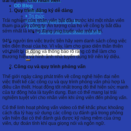
Hồ sơ năng lực
trải nghiệm cho nhân viên:
OD Blog
Quy trình đăng ký dễ dàng
Tin tức
Tri thức
Trải nghiệm của nhân viên bắt đầu trước khi một nhân viên
Sách cho người lãnh đạo
tham gia vào công ty. Ấn tượng của họ về công ty bắt đầu
Công cụ
sớm nhất là khi họ đang ứng tuyển vào một vị trí.
Sổ tay văn hóa doanh nghiệp
94% người tìm việc trước tiên hãy xem danh sách công việc
trên điện thoại của họ. Vì vậy, làm cho giao diện thân thiện
với thiết bị di động và thông báo rõ ràng có thể làm cho
thương hiệu và hình ảnh nhà tuyển dụng trở nên kỳ diệu.
Công cụ và quy trình phỏng vấn
Thế giới ngày càng phát triển về công nghệ hiện đại nên
việc thiết kế các công cụ và quy trình phỏng vấn phù hợp là
điều cần thiết. Hoạt động tốt nhất trong đó thể hiện sức mạnh
của tự động hóa là tuyển dụng. Bạn có thể mang lại trải
nghiệm tuyệt vời cho nhân viên khi ứng viên đến phỏng vấn.
Có thể linh hoạt phỏng vấn video có thể khắc phục khoảng
cách địa lý hay sử dụng các công cụ đánh giá trong phỏng
vấn hiện đại có thể đánh giá được kỹ năng mềm của ứng
viên, dự đoán tính khí qua giọng nói và ngôn ngữ.