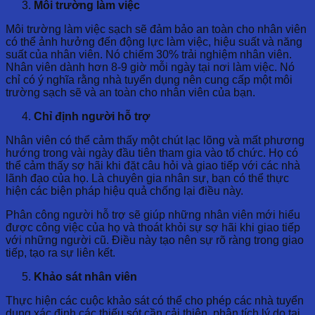
Môi trường làm việc
Môi trường làm việc sạch sẽ đảm bảo an toàn cho nhân viên
có thể ảnh hưởng đến động lực làm việc, hiệu suất và năng
suất của nhân viên. Nó chiếm 30% trải nghiệm nhân viên.
Nhân viên dành hơn 8-9 giờ mỗi ngày tại nơi làm việc. Nó
chỉ có ý nghĩa rằng nhà tuyển dụng nên cung cấp một môi
trường sạch sẽ và an toàn cho nhân viên của bạn.
Chỉ định người hỗ trợ
Nhân viên có thể cảm thấy một chút lạc lõng và mất phương
hướng trong vài ngày đầu tiên tham gia vào tổ chức. Họ có
thể cảm thấy sợ hãi khi đặt câu hỏi và giao tiếp với các nhà
lãnh đạo của họ. Là chuyên gia nhân sự, bạn có thể thực
hiện các biện pháp hiệu quả chống lại điều này.
Phân công người hỗ trợ sẽ giúp những nhân viên mới hiểu
được công việc của họ và thoát khỏi sự sợ hãi khi giao tiếp
với những người cũ. Điều này tạo nên sự rõ ràng trong giao
tiếp, tạo ra sự liên kết.
Khảo sát nhân viên
Thực hiện các cuộc khảo sát có thể cho phép các nhà tuyển
dụng xác định các thiếu sót cần cải thiện, phân tích lý do tại