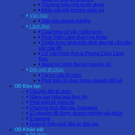
Thương hiệu nhà tuyển dụng
Khảo sát môi trường nhân sự
Văn hóa
Văn hóa doanh nghiệp
Lãnh đạo
Coaching cố vấn chiến lược
Phát Triển Lãnh Đạo Hạt Nhân
Chiến lược phát triển lãnh đạo kế cận trên
các cấp độ
Cố Vấn Hình Ảnh & Phong Cách Lãnh
Đạo
Năng lực lãnh đạo kỷ nguyên số
Đổi mới tổ chức
Tái cơ cấu tổ chức
Phát triển tổ chức trong chuyển đổi số
OD Đào tạo
Chuyển đổi tổ chức
Nâng cao hiệu quả thực thi
Phát triển kỹ năng lõi
Chương trình đào tạo Signature
12 chuyên đề được doanh nghiệp yêu thích
E-training
Quản trị hiệu quả đầu tư đào tạo
OD Khảo sát
Tổ chức