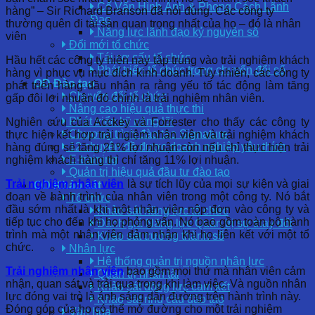
Cố Vấn Hình Ảnh & Phong Cách Lãnh
hàng” – Sir Richard Branson đã nói đúng. Các công ty
Đạo
thường quên đi tài sản quan trọng nhất của họ – đó là nhân
Năng lực lãnh đạo kỷ nguyên số
viên
Đổi mới tổ chức
Tái cơ cấu tổ chức
Hầu hết các công ty hiện nay tập trung vào trải nghiệm khách
Phát triển tổ chức trong chuyển đổi số
hàng vì phục vụ mục đích kinh doanh. Tuy nhiên, các công ty
OD Đào tạo
phát triển hàng đầu nhận ra rằng yếu tố tác động làm tăng
Chuyển đổi tổ chức
gấp đôi lợi nhuận đó chính là trải nghiệm nhân viên.
Nâng cao hiệu quả thực thi
Phát triển kỹ năng lõi
Nghiên cứu của Acckey và Forrester cho thấy các công ty
Chương trình đào tạo Signature
thực hiện kết hợp trải ngiệm nhân viên và trải nghiệm khách
12 chuyên đề được doanh nghiệp yêu thích
hàng đúng sẽ tăng 21% lợi nhuận còn nếu chỉ thực hiện trải
E-training
nghiệm khách hàng thì chỉ tăng 11% lợi nhuận.
Quản trị hiệu quả đầu tư đào tạo
Trải nghiệm nhân viên
là sự tích lũy của mọi sự kiện và giai
OD Khảo sát
đoạn về hành trình của nhân viên trong một công ty. Nó bắt
Tổ chức
đầu sớm nhất là khi một nhân viên nộp đơn vào công ty và
Khảo sát năng lực tổ chức
tiếp tục cho đến khi họ phỏng vấn. Nó bao gồm toàn bộ hành
Đánh giá Năng lực Quản trị sự thay đổi
trình mà một nhân viên đảm nhận khi họ liên kết với một tổ
Khảo sát trưởng thành số
chức.
Nhân lực
Hệ thống quản trị nguồn nhân lực
Trải nghiệm nhân viên
bao gồm mọi thứ mà nhân viên cảm
Quản trị nhân tài
nhận, quan sát và trải qua trong khi làm việc. Và nguồn nhân
Khảo sát động lực cam kết
lực đóng vai trò là ánh sáng dẫn đường trên hành trình này.
Khảo sát nhu cầu đào tạo
Đóng góp của họ có thể mở đường cho một trải nghiệm
Văn hóa