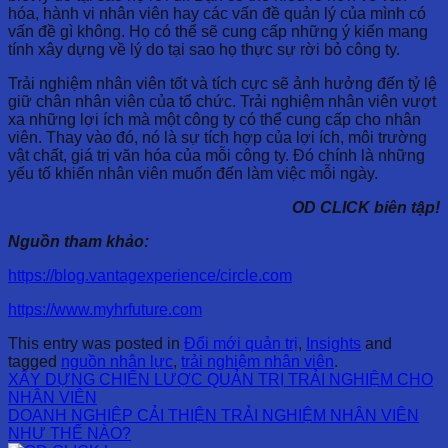
hóa, hành vi nhân viên hay các vấn đề quản lý của mình có
vấn đề gì không. Họ có thể sẽ cung cấp những ý kiến mang
tính xây dựng về lý do tại sao họ thực sự rời bỏ công ty.
Trải nghiệm nhân viên tốt và tích cực sẽ ảnh hưởng đến tỷ lệ
giữ chân nhân viên của tổ chức. Trải nghiệm nhân viên vượt
xa những lợi ích mà một công ty có thể cung cấp cho nhân
viên. Thay vào đó, nó là sự tích hợp của lợi ích, môi trường
vật chất, giá trị văn hóa của mỗi công ty. Đó chính là những
yếu tố khiến nhân viên muốn đến làm việc mỗi ngày.
OD CLICK biên tập!
Nguồn tham khảo:
https://blog.vantage
xperience/
circle.com
https://www.myhrfuture.com
This entry was posted in
Đổi mới quản trị
,
Insights
and
tagged
nguồn nhân lực
,
trải nghiệm nhân viên
.
XÂY DỰNG CHIẾN LƯỢC QUẢN TRỊ TRẢI NGHIỆM CHO
NHÂN VIÊN
DOANH NGHIỆP CẢI THIỆN TRẢI NGHIỆM NHÂN VIÊN
NHƯ THẾ NÀO?