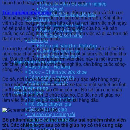
hoàn hảo hoặc làm hỏng toàn bộ sự việc.
Khảo sát Văn hóa doanh nghiệp
Văn hóa số
Trải nghiệm nhân viên
tốt có tác động trực tiếp và tích cực
Văn hóa thích ứng, đổi mới
đến năng suất và mức độ gắn kết của nhân viên. Khi nhân
Chiến lược
viên sẽ có một trải nghiệm hấp dẫn tại nơi làm việc mỗi ngày,
Khảo sát chuỗi giá trị
nó sẽ phản ánh về chất lượng công việc của họ. Về bản
Năng lực cạnh tranh
chất, họ sẽ cảm thấy có động lực để làm việc và đi xa hơn để
Hài lòng khách hàng
đạt được mục tiêu của mình.
Lãnh đạo
Khảo sát năng lực lãnh đạo
Tương tự như vậy, trải nghiệm của một nhân viên có thể trở
Lãnh đạo tương lai
nên chua chát nếu các điều kiện họ phải làm việc không khả
Lãnh đạo đích thực
thi. Một số yếu tố góp phần lớn vào điều này là môi trường
Giải pháp theo ngành
vật chất, mối quan hệ với đồng nghiệp, cân bằng cuộc sống-
Xây dựng – Hạ tầng
công việc.
Dược – Chăm sóc sức khỏe
Công nghệ – thông tin
Do đó, nơi làm việc cố gắng tạo ra sự đặc biệt hàng ngày
Phân phối – Bán lẻ
cho nhân viên của họ chắc chắn sẽ tạo ra một sự kết nối tình
OD Tuyển dụng
cảm trong lực lượng lao động của họ. Nó sẽ làm cho nhân
Về OD CLICK
viên trung thành với tổ chức của họ. Do đó, nó sẽ giúp nơi
Tầm nhìn và Sứ mệnh
làm việc thu hút và giữ chân nhân tài hàng đầu.
Hội đồng chuyên gia
Giá trị chuyển giao
Tại sao chọn chúng tôi
Khách hàng và đối tác
Bộ phận nhân lực có thể thúc đẩy trải nghiệm nhân viên
CSR
tốt. Các chiến lược sau có thể giúp họ có thể cung cấp