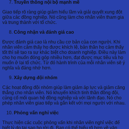
Truyền thông nội bộ mạnh mẽ
Giao tiếp rõ ràng giúp giảm hiểu lầm và giải quyết xung đột
giữa các đồng nghiệp. Nó cũng làm cho nhân viên tham gia
và trung thành với tổ chức.
Công nhận và đánh giá cao
Được đánh giá cao là nhu cầu cơ bản của con người. Khi
nhân viên cảm thấy họ được khích lệ, bản thân họ cảm thấy
tốt thì sẽ tạo ra sự khác biệt cho doanh nghiệp. Điều này làm
cho họ muốn đóng góp nhiều hơn, đạt được mục tiêu và họ
muốn ở lại tổ chức. Từ đó hành trình của mỗi nhân viên sẽ ý
nghĩa và đáng nhớ hơn.
Xây dựng đội nhóm
Các hoạt động đội nhóm giúp làm giảm áp lực và giảm căng
thẳng cho nhân viên. Nó khuyến khích tinh thần đồng đội,
củng cố mối quan hệ đồng nghiệp và với lãnh đạo. Nó cho
phép nhân viên giao tiếp và gắn kết với mọi người với nhau.
Phỏng vấn nghỉ việc
Thực hiện các cuộc phỏng vấn khi nhân viên nghỉ việc để
biết lý do tại sao họ rời đi. Bạn có thể hiểu rõ hơn về văn