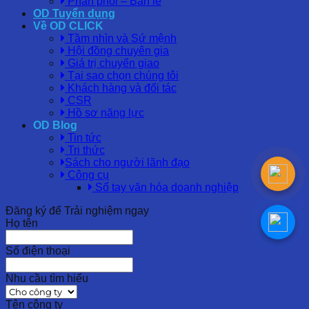
Phân phối – Bán lẻ
OD Tuyển dụng
Về OD CLICK
Tầm nhìn và Sứ mệnh
Hội đồng chuyên gia
Giá trị chuyển giao
Tại sao chọn chúng tôi
Khách hàng và đối tác
CSR
Hồ sơ năng lực
OD Blog
Tin tức
Tri thức
Sách cho người lãnh đạo
Công cụ
Sổ tay văn hóa doanh nghiệp
Đăng ký để Trải nghiệm ngay
Họ tên
Số điện thoại
Nhu cầu tìm hiểu
Tên công ty