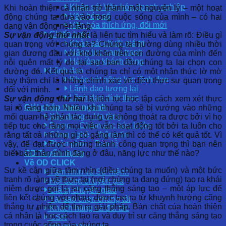
Khảo sát Văn hóa doanh nghiệp
Khi hoàn thiện cá nhân trở thành một nguyên lý – một hoạt
Văn hóa số
động chúng ta đưa vào trong cuộc sống của mình – có hai
Văn hóa thích ứng, đổi mới
dạng vận động nền tảng:
Chiến lược
Sự vận động thứ nhất
là liên tục tìm hiểu và làm rõ: Điều gì
Khảo sát chuỗi giá trị
quan trọng với chúng ta? Chúng ta thường dùng nhiều thời
Năng lực cạnh tranh
gian đương đầu với khó khăn trên con đường của mình đến
Hài lòng khách hàng
nỗi quên mất lý do tại sao ban đầu chúng ta lại chọn con
Lãnh đạo
đường đó. Kết quả là chúng ta chỉ có một nhận thức lờ mờ
Khảo sát năng lực lãnh đạo
hay thậm chí là không chính xác về điều thực sự quan trọng
Lãnh đạo tương lai
đối với mình.
Lãnh đạo đích thực
Sự vận động thứ hai
là liên tục học tập cách xem xét thực
Giải pháp theo ngành
tại rõ ràng hơn. Nhiều khi chúng ta sẽ bị vướng vào những
Xây dựng – Hạ tầng
mối quan hệ phản tác dụng và không thoát ra được bởi vì họ
Dược – Chăm sóc sức khỏe
tiếp tục cho rằng mọi việc vẫn hoạt động tốt bởi ta luôn cho
Công nghệ – thông tin
rằng tất cả những gì cố gắng làm thì có thể có kết quả tốt. Vì
Phân phối – Bán lẻ
vậy, để đạt được những thành công quan trọng thì bạn nên
biết bản thân mình đang ở đâu, năng lực như thế nào?
OD Tuyển dụng
Về OD CLICK
Sự kề cận giữa tầm nhìn (điều chúng ta muốn) và một bức
Tầm nhìn và Sứ mệnh
tranh rõ ràng về thực tại (nơi chúng ta đang đứng) tạo ra khái
Hội đồng chuyên gia
niệm được gọi là sự căng thẳng sáng tạo – một áp lực để
Giá trị chuyển giao
liên kết chúng với nhau, được tạo ra từ khuynh hướng căng
Tại sao chọn chúng tôi
thẳng tự nhiên để tìm ra giải pháp. Bản chất của hoàn thiện
Khách hàng và đối tác
cá nhân là học cách tạo ra và duy trì sự căng thẳng sáng tạo
CSR
trong cuộc sống của chúng ta.