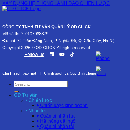
XÂY DỰNG HỆ THỐNG LÃNH ĐẠO CHIẾN LƯỢC
CÔNG TY TNHH TƯ VẤN QUẢN LÝ OD CLICK
Mã số thuế: 0107968379
Địa chỉ: 72 Trần Đăng Ninh, P. Nghĩa Đô, Q. Cầu Giấy, Hà Nội
Copyright 2026 © OD CLICK. All rights reserved.
Follow us
Chính sách bảo mật
|
Chính sách và Quy định chung
OD Tư vấn
Chiến lược
Chiến lược kinh doanh
Nhân lực
Quản trị nhân lực
Hệ thống đãi ngộ
Quản trị nhân tài