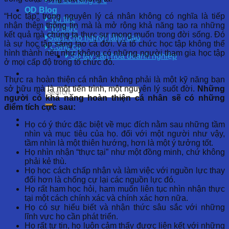
Hồ sơ năng lực
OD Blog
“Học tập” trong nguyên lý cá nhân không có nghĩa là tiếp
Tin tức
nhận thêm thông tin mà là mở rộng khả năng tạo ra những
Tri thức
kết quả mà chúng ta thực sự mong muốn trong đời sống. Đó
Sách cho người lãnh đạo
là sự học tập sáng tạo cả đời. Và tổ chức học tập không thể
Công cụ
hình thành nếu như không có những người tham gia học tập
Sổ tay văn hóa doanh nghiệp
ở mọi cấp độ trong tổ chức đó.
Thực ra hoàn thiện cá nhân không phải là một kỹ năng bạn
sở hữu mà là một tiến trình, một nguyên lý suốt đời.
Những
người có khả năng hoàn thiện cá nhân sẽ có những
điểm tích cực sau:
Họ có ý thức đặc biệt về mục đích nằm sau những tầm
nhìn và mục tiêu của họ. đối với một người như vậy,
tầm nhìn là một thiên hướng, hơn là một ý tưởng tốt.
Họ nhìn nhận “thực tại” như một đồng minh, chứ không
phải kẻ thù.
Họ học cách chấp nhận và làm việc với nguồn lực thay
đổi hơn là chống cự lại các nguồn lực đó.
Họ rất ham học hỏi, ham muốn liên tục nhìn nhận thực
tại một cách chính xác và chính xác hơn nữa.
Họ có sự hiểu biết và nhận thức sâu sắc với những
lĩnh vực họ cần phát triển.
Họ rất tự tin, họ luôn cảm thấy được liên kết với những