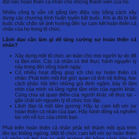
đặt việc hoàn thiện cá nhân cho những thành viên của họ.
Nhiều công ty vẫn cố gắng làm điều này bằng cách xây
dựng các chương trình huấn luyện bắt buộc. Khi ai đó bị bắt
buộc chắc chắn sẽ ảnh hưởng đến sự cam kết hoàn thiện cá
nhân của họ trong tổ chức.
Lãnh đạo cần làm gì để tăng cường sự hoàn thiện cá
nhân?
Xây dựng một tổ chức an toàn cho mọi người tự do đề
ra tầm nhìn. Các cá nhân có thể thực hành nguyên lý
này trong đời sống hành ngày.
Có nhiều hoạt động giúp ích cho sự hoàn thiện cá
nhân: Phát triển một thế giới quan có tính hệ thống, học
cách phản hồi trên những giả định ngầm, bày tỏ tầm
nhìn của mình và lắng nghe tầm nhìn của người khác.
Cùng chia sẻ quan điểm của người khác về thực tại –
gắn chặt với nguyên lý tổ chức học tập.
Lãnh đạo là một tấm gương: Hãy tự cam kết với sự
hoàn thiện cá nhân của bạn. Hãy hành động và nghiêm
túc với nỗ lực của chính bạn.
Phát triển hoàn thiện cá nhân phải trở thành một quá trình
lên tục không ngừng. Một tổ chức cam kết với sự hoàn thiện
cá nhân có thể tạo ra môi trường đó bằng cách liên tục