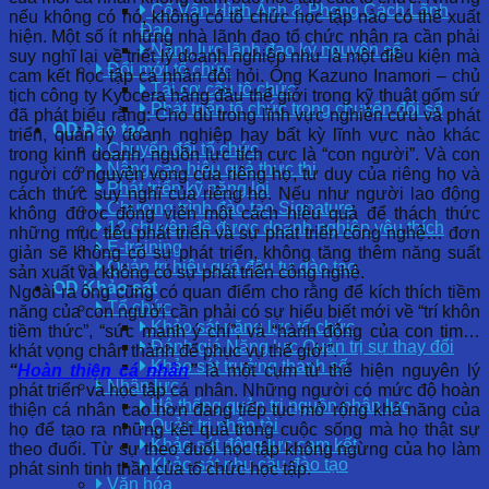
Cố Vấn Hình Ảnh & Phong Cách Lãnh
nếu không có nó, không có tổ chức học tập nào có thể xuất
Đạo
hiện. Một số ít những nhà lãnh đạo tổ chức nhận ra cần phải
Năng lực lãnh đạo kỷ nguyên số
suy nghĩ lại về triết lý doanh nghiệp như là một điều kiện mà
Đổi mới tổ chức
cam kết học tập cá nhân đòi hỏi. Ông Kazuno Inamori – chủ
Tái cơ cấu tổ chức
tịch công ty Kyocera hàng đầu thế giới trong kỹ thuật gốm sứ
Phát triển tổ chức trong chuyển đổi số
đã phát biểu rằng: Cho dù trong lĩnh vực nghiên cứu và phát
OD Đào tạo
triển, quản lý doanh nghiệp hay bất kỳ lĩnh vực nào khác
Chuyển đổi tổ chức
trong kinh doanh, nguồn lực tích cực là “con người”. Và con
Nâng cao hiệu quả thực thi
người có nguyện vọng của riêng họ, tư duy của riêng họ và
Phát triển kỹ năng lõi
cách thức suy nghĩ của riêng họ. Nếu như người lao động
Chương trình đào tạo Signature
không được động viên một cách hiệu quả để thách thức
12 chuyên đề được doanh nghiệp yêu thích
những mục tiêu phát triển và sự phát triển công nghệ… đơn
E-training
giản sẽ không có sự phát triển, không tăng thêm năng suất
Quản trị hiệu quả đầu tư đào tạo
sản xuất và không có sự phát triển công nghệ.
OD Khảo sát
Ngoài ra ông cũng có quan điểm cho rằng để kích thích tiềm
Tổ chức
năng của con người cần phải có sự hiểu biết mới về “trí khôn
Khảo sát năng lực tổ chức
tiềm thức”, “sức mạnh ý chí”, và “hành động của con tim…
Đánh giá Năng lực Quản trị sự thay đổi
khát vọng chân thành để phục vụ thế giới”.
Khảo sát trưởng thành số
“
Hoàn thiện cá nhân
”
là một cụm từ thể hiện nguyên lý
Nhân lực
phát triển và học tập cá nhân. Những người có mức độ hoàn
Hệ thống quản trị nguồn nhân lực
thiện cá nhân cao hơn đang tiếp tục mở rộng khả năng của
Quản trị nhân tài
họ để tạo ra những kết quả trong cuộc sống mà họ thật sự
Khảo sát động lực cam kết
theo đuổi. Từ sự theo đuổi học tập không ngừng của họ làm
Khảo sát nhu cầu đào tạo
phát sinh tinh thần của tổ chức học tập.
Văn hóa