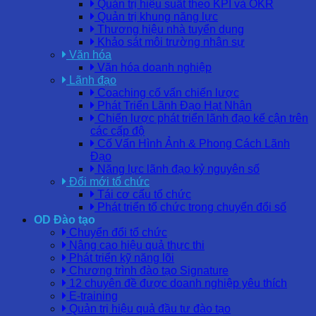
Quản trị hiệu suất theo KPI và OKR
Quản trị khung năng lực
Thương hiệu nhà tuyển dụng
Khảo sát môi trường nhân sự
Văn hóa
Văn hóa doanh nghiệp
Lãnh đạo
Coaching cố vấn chiến lược
Phát Triển Lãnh Đạo Hạt Nhân
Chiến lược phát triển lãnh đạo kế cận trên
các cấp độ
Cố Vấn Hình Ảnh & Phong Cách Lãnh
Đạo
Năng lực lãnh đạo kỷ nguyên số
Đổi mới tổ chức
Tái cơ cấu tổ chức
Phát triển tổ chức trong chuyển đổi số
OD Đào tạo
Chuyển đổi tổ chức
Nâng cao hiệu quả thực thi
Phát triển kỹ năng lõi
Chương trình đào tạo Signature
12 chuyên đề được doanh nghiệp yêu thích
E-training
Quản trị hiệu quả đầu tư đào tạo