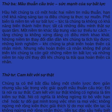
Thứ ba: Mâu thuẫn cấu trúc – sức mạnh của sự bất lực
Hầu hết chúng ta có một hoặc hai niềm tin mâu thuẫn, hạn
chế khả năng sáng tạo ra điều chúng ta thực sự muốn. Phổ
biến là niềm tin về sự bất lực – tức là chúng ta không có khả
năng biến thành hiện thực tất cả những điều mình thật sự
quan tâm. Một niềm tin khác tập trung vào sự thiếu tư cách –
rằng chúng ta không xứng đáng có điều mình khao khát.
Những niềm tin thay đổi dần dần khi chúng ta tích lũy được
những kinh nghiệm – khi chúng ta phát triển hoàn thiện cá
nhân mình. Nhưng nếu hoàn thiện cá nhân không thể phát
triển khi chúng ta còn giữ những niềm tin bất lực và những
niềm tin này chỉ thay đổi khi chúng ta trải qua hoàn thiện cá
nhân.
Thứ tư: Cam kết với sự thật
Chúng ta có thể bắt đầu bằng một chiến lược đơn giản
nhưng sâu sắc trong việc giải quyết mâu thuẫn cấu trúc: Đó
là nói ra sự thật. Cam kết với sự thật không có nghxia là tìm
kiếm sự thật. Nó có nghĩa là không ngừng từ bỏ việc hạn
chế hoặc tự dối gạt mình trong việc nhìn ra mọi việc; không
ngừng mở rộng kiến thức giải thích lý do mọi việc tồn tại; là
không ngừng mở rộng nhận thức, liên tục đào sâu hiểu biết