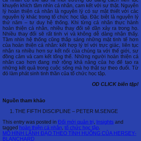
khuyến khích tầm nhìn cá nhân, cam kết với sự thật. Nguyên
lý hoàn thiện cá nhân là nguyên lý có sự mật thiết với các
nguyên lý khác trong tổ chức học tâp. Đặc biệt là nguyên lý
thứ năm – tư duy hệ thống. Khi từng cá nhân thực hành
hoàn thiện cá nhân, nhiều thay đổi sẽ dần xảy ra trong họ.
Nhiều thay đổi sẽ rất tinh vi và không dễ dàng nhận thấy.
Tầm nhìn hệ thống cũng thắp sáng những mặt tinh tế hơn
của hoàn thiện cá nhân: kết hợp lý trí với trực giác, liên tục
nhận ra nhiều hơn sự kết nối của chúng ta với thế giới, sự
đồng cảm và cam kết tổng thể. Những người hoàn thiện cá
nhân cao hơn đang mở rộng khả năng của họ để tạo ra
những kết quả trong cuộc sống mà họ thật sự theo đuổi. Từ
đó làm phát sinh tinh thần của tổ chức học tập.
OD CLICK biên tập!
Nguồn tham khảo
THE FIFTH DISCIPLINE – PETER M.SENGE
This entry was posted in
Đổi mới quản trị
,
Insights
and
tagged
hoàn thiện cá nhân
,
tổ chức học tập
.
MÔ HÌNH LÃNH ĐẠO THEO TÌNH HUỐNG CỦA HERSEY-
BLANCHARD