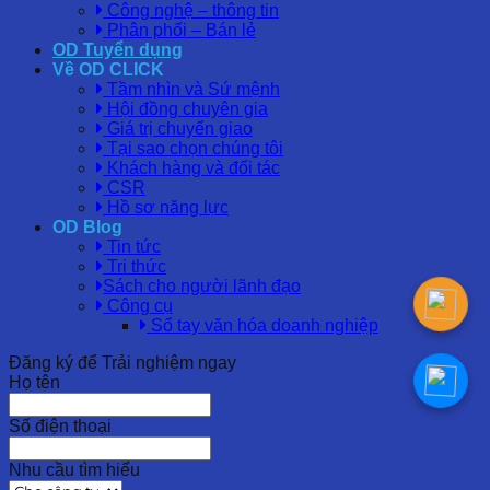
Công nghệ – thông tin
Phân phối – Bán lẻ
OD Tuyển dụng
Về OD CLICK
Tầm nhìn và Sứ mệnh
Hội đồng chuyên gia
Giá trị chuyển giao
Tại sao chọn chúng tôi
Khách hàng và đối tác
CSR
Hồ sơ năng lực
OD Blog
Tin tức
Tri thức
Sách cho người lãnh đạo
Công cụ
Sổ tay văn hóa doanh nghiệp
Đăng ký để Trải nghiệm ngay
Họ tên
Số điện thoại
Nhu cầu tìm hiểu