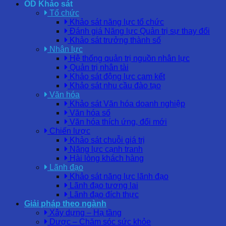
OD Khảo sát
Tổ chức
Khảo sát năng lực tổ chức
Đánh giá Năng lực Quản trị sự thay đổi
Khảo sát trưởng thành số
Nhân lực
Hệ thống quản trị nguồn nhân lực
Quản trị nhân tài
Khảo sát động lực cam kết
Khảo sát nhu cầu đào tạo
Văn hóa
Khảo sát Văn hóa doanh nghiệp
Văn hóa số
Văn hóa thích ứng, đổi mới
Chiến lược
Khảo sát chuỗi giá trị
Năng lực cạnh tranh
Hài lòng khách hàng
Lãnh đạo
Khảo sát năng lực lãnh đạo
Lãnh đạo tương lai
Lãnh đạo đích thực
Giải pháp theo ngành
Xây dựng – Hạ tầng
Dược – Chăm sóc sức khỏe