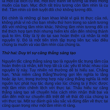
là một cái đích cụ thể, một bức tranh về tương lai theo mong
muốn của bạn. Mục đích rất trừu tượng còn tầm nhìn là cụ
thể. Tầm nhìn có tính tuyệt đối chứ không tương đối.
Đó chính là những gì bạn khao khát vì giá trị thực của nó,
không phải vì nó cho bạn nhiều thứ hơn trong so sánh tương
đối với những tầm nhìn khác. Những tầm nhìn tương đối có
thể thích hợp tạm thời nhưng hiếm khi dẫn đến những thành
quả to lớn. Đây là lý do tại sao hoàn thiện cá nhân là một
nguyên lý. Đó là một tiến trình tập trung liên tục vào điều
chúng ta muốn và vào tầm nhìn của chúng ta.
Thứ hai: Duy trì sự căng thẳng sáng tạo
Nguyên tắc căng thẳng sáng tạo là nguyên tắc trung tâm của
hoàn thiện cá nhân, kết hợp tất cả các yếu tố khác nhau của
nguyên lý này. Tuy nhiên nó thường dễ bị hiểu sai. Chẳng
hạn, “khái niệm căng thẳng”thường gợi lên nghĩa lo lắng
hoặc áp lực, trong trường hợp này căng thẳng nghĩa là một
nguồn lực phát huy tác dụng vào lúc chúng ta ý thức được
một tầm nhìn chênh lệch với thực tại. Thấu hiểu sự căng
thẳng sáng tạo sẽ chuyển hóa cách nhìn nhận thất bại và
dẫn đến một sự chuyển đổi triệt để về thái độ của chúng ta
với thực tại. Một sự đánh giá sâu sắc và đúng đắn về thực tại
cũng quan trọng như một tầm nhìn rõ ràng.