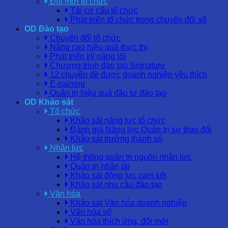
Đổi mới tổ chức
Tái cơ cấu tổ chức
Phát triển tổ chức trong chuyển đổi số
OD Đào tạo
Chuyển đổi tổ chức
Nâng cao hiệu quả thực thi
Phát triển kỹ năng lõi
Chương trình đào tạo Signature
12 chuyên đề được doanh nghiệp yêu thích
E-training
Quản trị hiệu quả đầu tư đào tạo
OD Khảo sát
Tổ chức
Khảo sát năng lực tổ chức
Đánh giá Năng lực Quản trị sự thay đổi
Khảo sát trưởng thành số
Nhân lực
Hệ thống quản trị nguồn nhân lực
Quản trị nhân tài
Khảo sát động lực cam kết
Khảo sát nhu cầu đào tạo
Văn hóa
Khảo sát Văn hóa doanh nghiệp
Văn hóa số
Văn hóa thích ứng, đổi mới