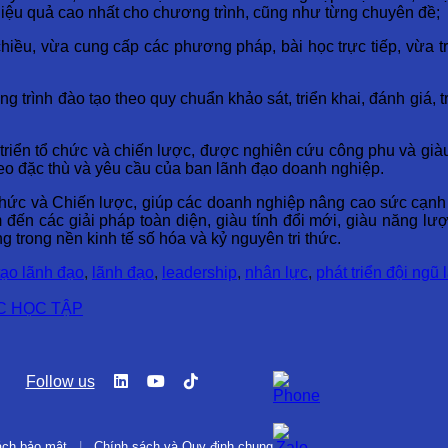
hiệu quả cao nhất cho chương trình, cũng như từng chuyên đề;
chiều, vừa cung cấp các phương pháp, bài học trực tiếp, vừa t
trình đào tạo theo quy chuẩn khảo sát, triển khai, đánh giá, 
iển tổ chức và chiến lược, được nghiên cứu công phu và giàu 
heo đặc thù và yêu cầu của ban lãnh đạo doanh nghiệp.
chức và Chiến lược, giúp các doanh nghiệp nâng cao sức cạnh 
n các giải pháp toàn diện, giàu tính đổi mới, giàu năng lượn
ng trong nền kinh tế số hóa và kỷ nguyên tri thức.
tạo lãnh đạo
,
lãnh đạo
,
leadership
,
nhân lực
,
phát triển đội ngũ
C HỌC TẬP
Follow us
ách bảo mật
|
Chính sách và Quy định chung