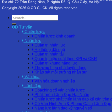
Địa chỉ: 72 Trần Đăng Ninh, P. Nghĩa Đô, Q. Cầu Giấy, Hà Nội
Copyright 2026 © OD CLICK. All rights reserved.
OD Tư vấn
Chiến lược
Chiến lược kinh doanh
Nhân lực
Quản trị nhân lực
Hệ thống đãi ngộ
Quản trị nhân tài
Quản trị hiệu suất theo KPI và OKR
Quản trị khung năng lực
Thương hiệu nhà tuyển dụng
Khảo sát môi trường nhân sự
Văn hóa
Văn hóa doanh nghiệp
Lãnh đạo
Coaching cố vấn chiến lược
Phát Triển Lãnh Đạo Hạt Nhân
Chiến lược phát triển lãnh đạo kế cận trên 
Cố Vấn Hình Ảnh & Phong Cách Lãnh Đạo
Năng lực lãnh đạo kỷ nguyên số