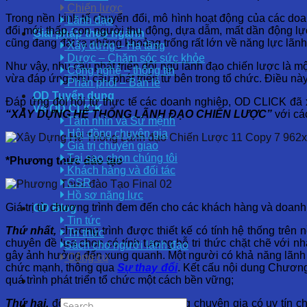
Chiến lược
Trong nền kinh tế chuyển đổi, mô hình hoạt động của các do
Lãnh đạo
đổi mới thấp, con người thụ động, dựa dẫm, mất dần động lực, 
Giải pháp theo ngành
cũng đang đặt ra những khoảng trống rất lớn về năng lực lãn
Xây dựng – Hạ tầng
Dược – Chăm sóc sức khỏe
Như vậy, nhu cầu phát triển đội ngũ lãnh đạo chiến lược là m
Công nghệ – thông tin
vừa đáp ứng nhu cầu phát triển từ bên trong tổ chức. Điều này
Phân phối – Bán lẻ
OD Tuyển dụng
Đáp ứng đòi hỏi từ thực tế các doanh nghiệp, OD CLICK đã xâ
Về OD CLICK
“XÂY DỰNG HỆ THỐNG LÃNH ĐẠO CHIẾN LƯỢC”
với cá
Tầm nhìn và Sứ mệnh
Hội đồng chuyên gia
Giá trị chuyển giao
Tại sao chọn chúng tôi
*Phương thức đào tạo
Khách hàng và đối tác
CSR
Hồ sơ năng lực
Giá trị từ chương trình đem đến cho các khách hàng và doan
OD Blog
Tin tức
Thứ nhất,
chương trình được thiết kế có tính hệ thống trên
Tri thức
chuyên đề lựa chọn có tính tương hỗ tri thức chặt chẽ với n
Sách cho người lãnh đạo
gây ảnh hưởng đến xung quanh. Một người có khả năng lãnh 
Công cụ
chức mạnh, thông qua
Sự thay đổi
. Kết cấu nội dung Chương
quá trình phát triển tổ chức một cách bền vững;
Thứ hai,
đội ngũ giảng viên là những chuyên gia có uy tín c