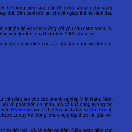
rên hệ thống kiểm soát dẫn đến khả năng tự chủ và tự
 thay đổi. Bên cạnh đó, sự chuyển giao thế hệ lãnh đạo
h nghiệp để vừa thích ứng với yêu cầu cạnh tranh, lại
ân viên trở lên, nhất là từ trên 1000 nhân sự.
iải pháp toàn diện cho các nhà lãnh đạo với tên gọi:
ăm tư vấn đào tạo cho các doanh nghiệp Việt Nam. Năm
hỏi về phát triển cá nhân, mà cả khả năng tương tác
 triển
Nhân lực
, với đích đến cuối là tạo ra
Văn hóa
tổ
t được tư duy hệ thống, phương pháp thực thi, gắn với
t tình đổi mới, và chuyên nghiệp. Điều ngày giúp cho