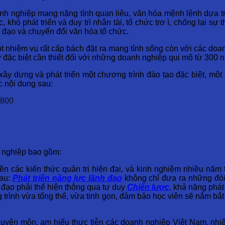
anh nghiệp mang nặng tính quan liêu, văn hóa mệnh lệnh dựa t
khó phát triển và duy trì nhân tài, tổ chức trơ ì, chống lại sự
h đạo và chuyển đổi văn hóa tổ chức.
ột nhiệm vụ rất cấp bách đặt ra mang tính sống còn với các doan
 đặc biệt cần thiết đối với những doanh nghiệp qui mô từ 300 nh
y dựng và phát triển một chương trình đào tạo đặc biệt, một g
c nội dung sau:
h nghiệp bao gồm:
 nền các kiến thức quản trị hiện đại, và kinh nghiệm nhiều n
hau:
Phát triển năng lực lãnh đạo
không chỉ đưa ra những đòi 
đạo phải thể hiện thông qua tư duy
Chiến lược
, khả năng phát
 trình vừa tổng thể, vừa tinh gọn, đảm bảo học viên sẽ nắm bắ
huyên môn, am hiểu thực tiễn các doanh nghiệp Việt Nam, nhiệ