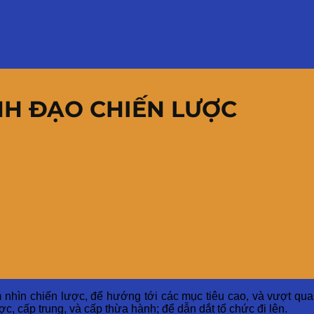
NH ĐẠO CHIẾN LƯỢC
m nhìn chiến lược, để hướng tới các mục tiêu cao, và vượt qua
ợc, cấp trung, và cấp thừa hành; để dẫn dắt tổ chức đi lên.