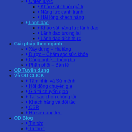
Chiến lược
Khảo sát chuỗi giá trị
Năng lực cạnh tranh
Hài lòng khách hàng
Lãnh đạo
Khảo sát năng lực lãnh đạo
Lãnh đạo tương lai
Lãnh đạo đích thực
Giải pháp theo ngành
Xây dựng – Hạ tầng
Dược – Chăm sóc sức khỏe
Công nghệ – thông tin
Phân phối – Bán lẻ
OD Tuyển dụng
Về OD CLICK
Tầm nhìn và Sứ mệnh
Hội đồng chuyên gia
Giá trị chuyển giao
Tại sao chọn chúng tôi
Khách hàng và đối tác
CSR
Hồ sơ năng lực
OD Blog
Tin tức
Tri thức