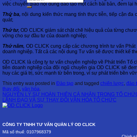
việc chuyển giao nội dung đào tạo một cách bài bản, đem lại 
Thứ ba,
nội dung kiến thức mang tính thực tiễn, tiếp cận đa 
quát;
Thứ tư,
OD CLICK giám sát chặt chẽ hiệu quả của từng chương 
vững cho sự đầu tư của doanh nghiệp;
Thứ năm,
OD CLICK cung cấp các chương trình tư vấn Phát tr
doanh nghiệp. Tất cả các nội dung Tư vấn sẽ được thiết kế t
OD CLICK là công ty tư vấn chuyên nghiệp về Phát triển Tổ 
tiễn doanh nghiệp của đội ngũ chuyên gia OD CLICK sẽ đem đế
huy các giá trị, sức mạnh từ bên trong, vì sự phát triển bền vữ
This entry was posted in
Đào tạo
and tagged
chiến lược
,
đào 
thay đổi
,
văn hóa
.
NGUYÊN LÝ SỰ HOÀN THIỆN CÁ NHÂN TRONG TỔ CHỨ
LÃNH ĐẠO VÀ SỰ THAY ĐỔI VĂN HÓA TỔ CHỨC
CÔNG TY TNHH TƯ VẤN QUẢN LÝ OD CLICK
Mã số thuế: 0107968379
Chính s