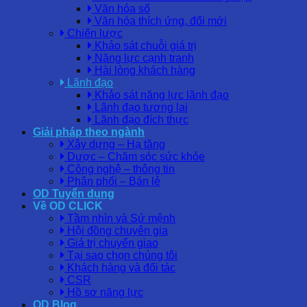
Văn hóa số
Văn hóa thích ứng, đổi mới
Chiến lược
Khảo sát chuỗi giá trị
Năng lực cạnh tranh
Hài lòng khách hàng
Lãnh đạo
Khảo sát năng lực lãnh đạo
Lãnh đạo tương lai
Lãnh đạo đích thực
Giải pháp theo ngành
Xây dựng – Hạ tầng
Dược – Chăm sóc sức khỏe
Công nghệ – thông tin
Phân phối – Bán lẻ
OD Tuyển dụng
Về OD CLICK
Tầm nhìn và Sứ mệnh
Hội đồng chuyên gia
Giá trị chuyển giao
Tại sao chọn chúng tôi
Khách hàng và đối tác
CSR
Hồ sơ năng lực
OD Blog