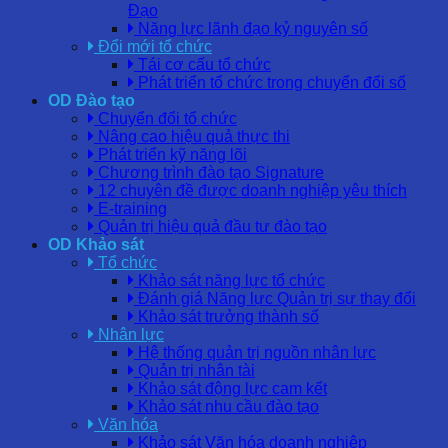
Đạo
Năng lực lãnh đạo kỷ nguyên số
Đổi mới tổ chức
Tái cơ cấu tổ chức
Phát triển tổ chức trong chuyển đổi số
OD Đào tạo
Chuyển đổi tổ chức
Nâng cao hiệu quả thực thi
Phát triển kỹ năng lõi
Chương trình đào tạo Signature
12 chuyên đề được doanh nghiệp yêu thích
E-training
Quản trị hiệu quả đầu tư đào tạo
OD Khảo sát
Tổ chức
Khảo sát năng lực tổ chức
Đánh giá Năng lực Quản trị sự thay đổi
Khảo sát trưởng thành số
Nhân lực
Hệ thống quản trị nguồn nhân lực
Quản trị nhân tài
Khảo sát động lực cam kết
Khảo sát nhu cầu đào tạo
Văn hóa
Khảo sát Văn hóa doanh nghiệp