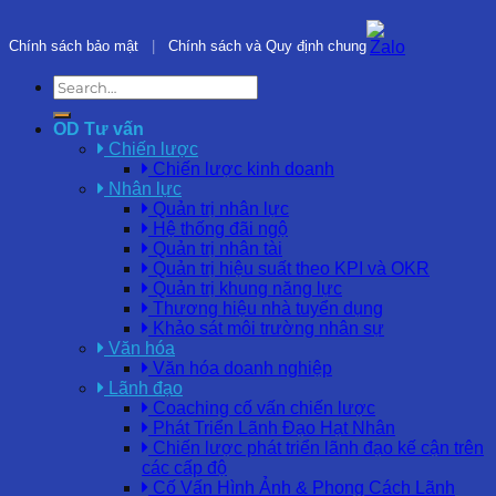
Chính sách bảo mật
|
Chính sách và Quy định chung
OD Tư vấn
Chiến lược
Chiến lược kinh doanh
Nhân lực
Quản trị nhân lực
Hệ thống đãi ngộ
Quản trị nhân tài
Quản trị hiệu suất theo KPI và OKR
Quản trị khung năng lực
Thương hiệu nhà tuyển dụng
Khảo sát môi trường nhân sự
Văn hóa
Văn hóa doanh nghiệp
Lãnh đạo
Coaching cố vấn chiến lược
Phát Triển Lãnh Đạo Hạt Nhân
Chiến lược phát triển lãnh đạo kế cận trên
các cấp độ
Cố Vấn Hình Ảnh & Phong Cách Lãnh