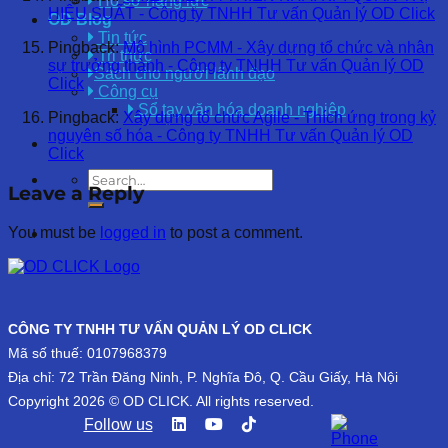
Hồ sơ năng lực
HIỆU SUẤT - Công ty TNHH Tư vấn Quản lý OD Click
OD Blog
Tin tức
Pingback:
Mô hình PCMM - Xây dựng tổ chức và nhân
Tri thức
sự trưởng thành - Công ty TNHH Tư vấn Quản lý OD
Sách cho người lãnh đạo
Click
Công cụ
Sổ tay văn hóa doanh nghiệp
Pingback:
Xây dựng tổ chức Agile - Thích ứng trong kỷ
nguyên số hóa - Công ty TNHH Tư vấn Quản lý OD
Click
Leave a Reply
You must be
logged in
to post a comment.
CÔNG TY TNHH TƯ VẤN QUẢN LÝ OD CLICK
Mã số thuế: 0107968379
Địa chỉ: 72 Trần Đăng Ninh, P. Nghĩa Đô, Q. Cầu Giấy, Hà Nội
Copyright 2026 © OD CLICK. All rights reserved.
Follow us