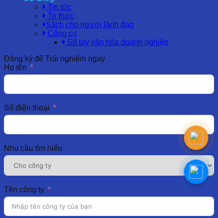
Tin tức
Tri thức
Sách cho người lãnh đạo
Công cụ
Sổ tay văn hóa doanh nghiệp
Đăng ký để Trải nghiệm ngay
Họ tên
Số điện thoại
Nhu cầu tìm hiểu
Tên công ty