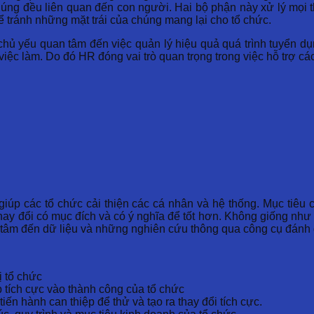
úng đều liên quan đến con người. Hai bộ phận này xử lý mọi th
ể tránh những mặt trái của chúng mang lại cho tổ chức.
ủ yếu quan tâm đến việc quản lý hiệu quả quá trình tuyển dụn
việc làm. Do đó HR đóng vai trò quan trọng trong việc hỗ trợ cá
úp các tổ chức cải thiện các cá nhân và hệ thống. Mục tiêu c
hay đổi có mục đích và có ý nghĩa để tốt hơn. Không giống như
tâm đến dữ liệu và những nghiên cứu thông qua công cụ đánh gi
ị tổ chức
 tích cực vào thành công của tổ chức
iến hành can thiệp để thử và tạo ra thay đổi tích cực.