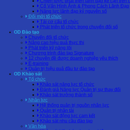
Chiến lược phát triển lãnh đạo kế cận trên 
Cố Vấn Hình Ảnh & Phong Cách Lãnh Đạo
Năng lực lãnh đạo kỷ nguyên số
Đổi mới tổ chức
Tái cơ cấu tổ chức
Phát triển tổ chức trong chuyển đổi số
OD Đào tạo
Chuyển đổi tổ chức
Nâng cao hiệu quả thực thi
Phát triển kỹ năng lõi
Chương trình đào tạo Signature
12 chuyên đề được doanh nghiệp yêu thích
E-training
Quản trị hiệu quả đầu tư đào tạo
OD Khảo sát
Tổ chức
Khảo sát năng lực tổ chức
Đánh giá Năng lực Quản trị sự thay đổi
Khảo sát trưởng thành số
Nhân lực
Hệ thống quản trị nguồn nhân lực
Quản trị nhân tài
Khảo sát động lực cam kết
Khảo sát nhu cầu đào tạo
Văn hóa