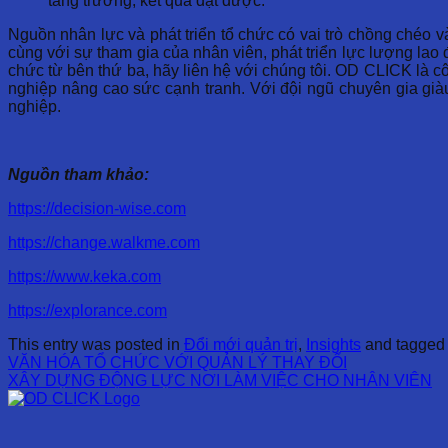
tăng trưởng, kết quả đạt được.
Nguồn nhân lực và phát triển tổ chức có vai trò chồng chéo và
cùng với sự tham gia của nhân viên, phát triển lực lượng lao
chức từ bên thứ ba, hãy liên hệ với chúng tôi. OD CLICK là cô
nghiệp nâng cao sức cạnh tranh. Với đội ngũ chuyên gia già
nghiệp.
Nguồn tham khảo:
https://decision-wise.com
https://change.walkme.com
https://www.keka.com
https://explorance.com
This entry was posted in
Đổi mới quản trị
,
Insights
and tagge
VĂN HÓA TỔ CHỨC VỚI QUẢN LÝ THAY ĐỔI
XÂY DỰNG ĐỘNG LỰC NƠI LÀM VIỆC CHO NHÂN VIÊN