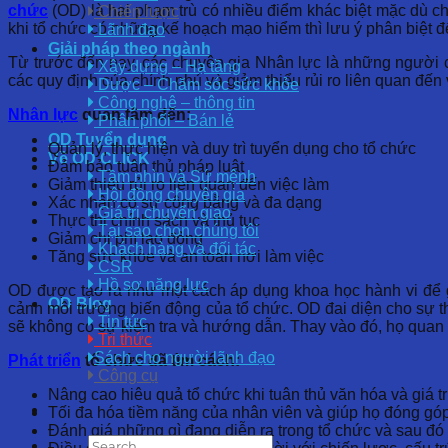
chức
(OD) là hai phạm trù có nhiều điểm khác biệt mặc dù ch
Chiến lược
khi tổ chức có những kế hoạch mạo hiểm thì lưu ý phân biệt đ
Lãnh đạo
Giải pháp theo ngành
Từ trước đến nay, các chuyên gia Nhân lực là những người ch
Xây dựng – Hạ tầng
các quy định của chính phủ và giảm thiểu rủi ro liên quan đến 
Dược – Chăm sóc sức khỏe
Công nghệ – thông tin
Nhân lực
quan tâm đến:
Phân phối – Bán lẻ
OD Tuyển dụng
Quản lý, thực hiện và duy trì tuyển dụng cho tổ chức
Về OD CLICK
Đảm bảo tuân thủ pháp luật
Tầm nhìn và Sứ mệnh
Giảm thiểu rủi ro liên quan đến việc làm
Hội đồng chuyên gia
Xác nhận có sự công bằng và đa dạng
Giá trị chuyển giao
Thực thi chính sách và thủ tục
Tại sao chọn chúng tôi
Giảm chi phí lao động
Khách hàng và đối tác
Tăng sức khỏe và an toàn nơi làm việc
CSR
Hồ sơ năng lực
OD được tạo ra như một cách áp dụng khoa học hành vi để gi
OD Blog
cảnh môi trường biến động của tổ chức. OD đai diện cho sự t
Tin tức
sẽ không có sự kiểm tra và hướng dẫn. Thay vào đó, họ quan 
Tri thức
Sách cho người lãnh đạo
Phát triển
tổ chức đã tìm cách:
Công cụ
Nâng cao hiêu quả tổ chức khi tuân thủ văn hóa và giá tr
Tối đa hóa tiềm năng của nhân viên và giúp họ đóng góp
Đánh giá những gì đang diễn ra trong tổ chức và sau đó t