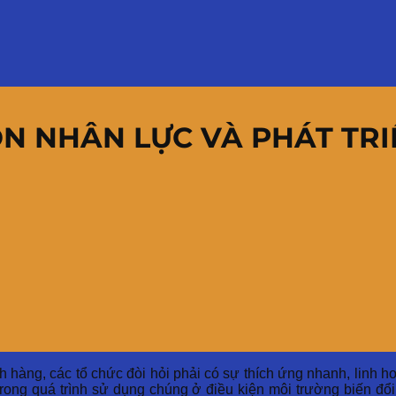
ỒN NHÂN LỰC VÀ PHÁT TR
 hàng, các tổ chức đòi hỏi phải có sự thích ứng nhanh, linh ho
 trong quá trình sử dụng chúng ở điều kiện môi trường biến đ