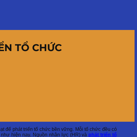
IỂN TỔ CHỨC
ạt để phát triển tổ chức bền vững. Mỗi tổ chức đều có
ổi như hiện nay. Nguồn nhân lực (HR) và
phát triển tổ