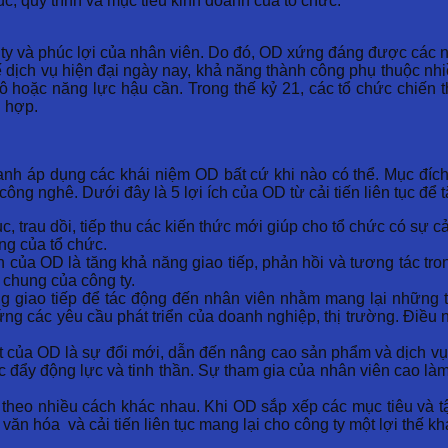
c, quy trình và mục tiêu kinh doanh của tổ chức.
g ty và phúc lợi của nhân viên. Do đó, OD xứng đáng được các
dịch vụ hiện đại ngày nay, khả năng thành công phụ thuộc nhi
thô hoặc năng lực hậu cần. Trong thế kỷ 21, các tổ chức chiến
ù hợp.
anh áp dụng các khái niệm OD bất cứ khi nào có thể. Mục đíc
công nghê. Dưới đây là 5 lợi ích của OD từ cải tiến liên tục để 
c, trau dồi, tiếp thu các kiến thức mới giúp cho tổ chức có sự c
ng của tổ chức.
 của OD là tăng khả năng giao tiếp, phản hồi và tương tác trong
rị chung của công ty.
g giao tiếp để tác động đến nhân viên nhằm mang lại những t
g các yêu cầu phát triển của doanh nghiệp, thị trường. Điều 
t của OD là sự đổi mới, dẫn đến nâng cao sản phẩm và dịch vụ.
úc đẩy động lực và tinh thần. Sự tham gia của nhân viên cao l
eo nhiều cách khác nhau. Khi OD sắp xếp các mục tiêu và tập 
ăn hóa và cải tiến liên tục mang lại cho công ty một lợi thế khá