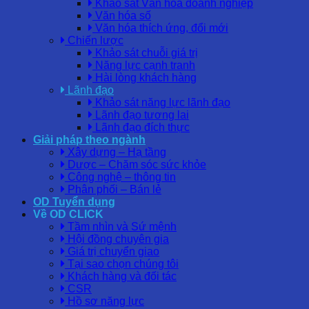
Khảo sát Văn hóa doanh nghiệp
Văn hóa số
Văn hóa thích ứng, đổi mới
Chiến lược
Khảo sát chuỗi giá trị
Năng lực cạnh tranh
Hài lòng khách hàng
Lãnh đạo
Khảo sát năng lực lãnh đạo
Lãnh đạo tương lai
Lãnh đạo đích thực
Giải pháp theo ngành
Xây dựng – Hạ tầng
Dược – Chăm sóc sức khỏe
Công nghệ – thông tin
Phân phối – Bán lẻ
OD Tuyển dụng
Về OD CLICK
Tầm nhìn và Sứ mệnh
Hội đồng chuyên gia
Giá trị chuyển giao
Tại sao chọn chúng tôi
Khách hàng và đối tác
CSR
Hồ sơ năng lực