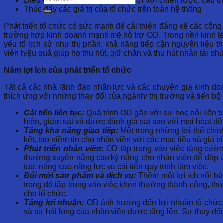
Điều chỉnh hành vi của con người với chiến lược, cấu trú
Thúc đẩy các giá trị của tổ chức trên toàn hệ thống
Phát triển tổ chức có sức mạnh để cải thiện đáng kể các côn
trường hợp kinh doanh mạnh mẽ hỗ trợ OD. Trong nền kinh tế 
yếu tố lịch sử như thị phần, khả năng tiếp cận nguyên liệu 
viên hiệu quả giúp họ thu hút, giữ chân và thu hút nhân tài ph
Năm lợi ích của phát triển tổ chức
Tất cả các nhà lãnh đạo nhân lực và các chuyên gia kinh do
thích ứng với những thay đổi của ngành/ thị trường và tiến bộ 
Cải tiến liên tục:
Quá trình OD gắn với sự học hỏi liên tụ
hiện, giám sát và được đánh giá sát sao với mọi hoạt độ
Tăng khả năng giao tiếp:
Một trong những lợi thế chính
kết, tạo niềm tin cho nhân viên với các mục tiêu và giá t
Phát triển nhân viên:
OD tập trung vào việc tăng cườn
thường xuyên nâng cao kỹ năng cho nhân viên để đáp ứn
tạo, nâng cao năng lực và cải tiến quy trình làm việc.
Đổi mới sản phẩm và dịch vụ:
Thêm một lợi ích nổi bậ
trong đó tập trung vào việc khen thưởng thành công, th
cho tổ chức.
Tăng lợi nhuận:
OD ảnh hưởng đến lợi nhuận tổ chức th
và sự hài lòng của nhân viên được tăng lên. Sự thay đổi v