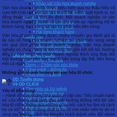
Khảo sát Văn hóa doanh nghiệp
Văn hóa doanh nghiệp được biểu hiện qua sự thấu hiểu và
Văn hóa số
cam kết chặt chẽ với các giá trị cốt lõi, kiểm soát hành vi, sự
Văn hóa thích ứng, đổi mới
đồng thuận cao và tính ổn định. Một doanh nghiệp có văn
Chiến lược
hóa doanh nghiệp mạnh sẽ tạo cho mình sự ngưỡng mộ từ
Khảo sát chuỗi giá trị
khách hàng, thị trường và tạo sự phát triển bền vững.
Năng lực cạnh tranh
Hài lòng khách hàng
Văn hóa doanh nghiệp được nhiều chuyên gia đánh giá là
Lãnh đạo
tài sản vô hình của doanh nghiệp, nó phát triển song song
Khảo sát năng lực lãnh đạo
với quá trình hình thành doanh nghiệp. Văn hóa doanh
Lãnh đạo tương lai
nghiệp có chức năng là tạo dựng sự gắn kết nội bộ, hướng
Lãnh đạo đích thực
đến sự hòa nhập và giúp doanh nghiệp thích ứng thay đổi
Giải pháp theo ngành
môi trường, tạo nên sức mạnh bên trong tập thể, bên trong
Xây dựng – Hạ tầng
mỗi cá nhân.
Dược – Chăm sóc sức khỏe
Công nghệ – thông tin
Những yếu tố ảnh hưởng tới văn hóa tổ chức
Phân phối – Bán lẻ
OD Tuyển dụng
Về OD CLICK
Tầm nhìn và Sứ mệnh
Yếu tố bên trong:
Hội đồng chuyên gia
– Hành xử của những nhà quản trị cấp cao
: Tiêu chuẩn hành
Giá trị chuyển giao
xử của những nhà lãnh đạo ảnh hưởng không nhỏ tới văn
Tại sao chọn chúng tôi
hóa tổ chức, thông qua những gì họ nói, cách họ làm và cách
Khách hàng và đối tác
họ cư xử. Ví dụ rõ ràng nhất là họ có cho nhân viên tự do và
CSR
sáng tạo không, cách họ khuyến khích thành viên đội nhóm