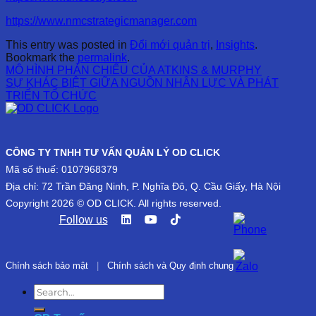
https://www.nmcstrategicmanager.com
This entry was posted in
Đổi mới quản trị
,
Insights
.
Bookmark the
permalink
.
MÔ HÌNH PHẢN CHIẾU CỦA ATKINS & MURPHY
SỰ KHÁC BIỆT GIỮA NGUỒN NHÂN LỰC VÀ PHÁT
TRIỂN TỔ CHỨC
CÔNG TY TNHH TƯ VẤN QUẢN LÝ OD CLICK
Mã số thuế: 0107968379
Địa chỉ: 72 Trần Đăng Ninh, P. Nghĩa Đô, Q. Cầu Giấy, Hà Nội
Copyright 2026 © OD CLICK. All rights reserved.
Follow us
Chính sách bảo mật
|
Chính sách và Quy định chung