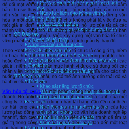
Cố Vấn Hình Ảnh & Phong Cách Lãnh
để đối mặt với sự thay đổi với thời gian ngắn nhất. Để đảm
Đạo
bảo cho sự thay đổi thành công, thì mỗi tổ chức cần có một
Năng lực lãnh đạo kỷ nguyên số
nền văn hóa “mạnh” là việc rất quan trọng. Xây dựng văn
Đổi mới tổ chức
hóa là một quá trình tổng thể chứ không phải là việc đưa ra
Tái cơ cấu tổ chức
một giá trị đơn lẻ rời rạc, đòi hỏi sự nỗ lực của tất cả các
Phát triển tổ chức trong chuyển đổi số
thành viên, đồng thời là những quyết định đúng đắn từ ban
OD Đào tạo
lãnh đạo doanh nghiệp. Việc xây dựng một văn hóa tổ chức
Chuyển đổi tổ chức
vững mạnh sẽ là nền tảng cho quá trình quản lý thay đổi.
Nâng cao hiệu quả thực thi
Phát triển kỹ năng lõi
Theo Robbins & Coulter, văn hóa tổ chức là các giá trị, niềm
Chương trình đào tạo Signature
tin hoặc nhận thức chung của nhân viên trong một tổ chức
12 chuyên đề được doanh nghiệp yêu thích
hoặc đơn vị tổ chức. Bởi vì văn hóa tổ chức phản ánh các
E-training
giá trị, niềm tin và chuẩn mực hành vi được sử dụng bởi các
Quản trị hiệu quả đầu tư đào tạo
nhân viên trong một tổ chức để đưa ra ý nghĩa cho các tình
OD Khảo sát
huống mà họ gặp phải, nó có thể ảnh hưởng đến thái độ và
Tổ chức
hành vi của nhân viên.
Khảo sát năng lực tổ chức
Văn hóa tổ chức
là một phần không thể thiếu trong kinh
Đánh giá Năng lực Quản trị sự thay đổi
doanh. Nó ảnh hưởng đến hầu như mọi khía cạnh của một
Khảo sát trưởng thành số
công ty. Từ việc tuyển dụng nhân tài hàng đầu đến cải thiện
Nhân lực
sự hài lòng của nhân viên và nó là xương sống của lực
Hệ thống quản trị nguồn nhân lực
lượng lao động hạnh phúc. Không có văn hóa doanh nghiệp
Quản trị nhân tài
“mạnh”, tích cực thì nhiều nhân viên sẽ đấu tranh để tìm ra
Khảo sát động lực cam kết
giá trị trong công việc của họ và điều này dẫn đến một loạt
Khảo sát nhu cầu đào tạo
các hậu quả tiêu cực cho doanh nghiệp.
Văn hóa