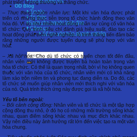
Hồ sơ năng lực
phát triển, lương thưởng và thăng chức.
OD Blog
Tin tức
– Thực trạng nguồn nhân lực
: Một khi văn hóa được phát
Tri thức
triển có những thực tiễn trong tổ chức hành động theo văn
Sách cho người lãnh đạo
hóa đó. Ví dụ như nhiều hoạt động nhân sự củng cố văn hóa
Công cụ
tổ chức: Quy trình, tiêu chí đánh giá hiệu suất, đào tạo các
Sổ tay văn hóa doanh nghiệp
hoạt động phát triển nghề nghiệp, lộ trình thăng tiến đảm bảo
rằng những người được tuyển dụng sẽ phù hợp với văn
hóa.
– Xã hội hóa:
Cho dù tổ chức có tuyển chọn tốt đến đâu,
nhân viên mới không được truyền bá hoàn toàn trong văn
hóa tổ chức. Có thể là quan trọng nhất, bởi vì họ không quen
thuộc với văn hóa của tổ chức, nhân viên mới có khả năng
làm xáo trộn niềm tin và phong tục đang diễn ra. Do đó, các
tổ chức sẽ muốn giúp nhân viên mới thích nghi với văn hóa
của nó. Quá trình thích ứng này được gọi là xã hội hóa.
Yếu tố bên ngoài:
– Bối cảnh cộng đồng:
Nhân viên và tổ chức là một tập hợp
cộng đồng thu nhỏ, ở đó họ có những môi trường sống khác
nhau, quan điểm sống khác nhau và mục đích khác nhau.
Vậy nên điều này ảnh hưởng rất lớn đến việc tạo ra một văn
hóa chung.