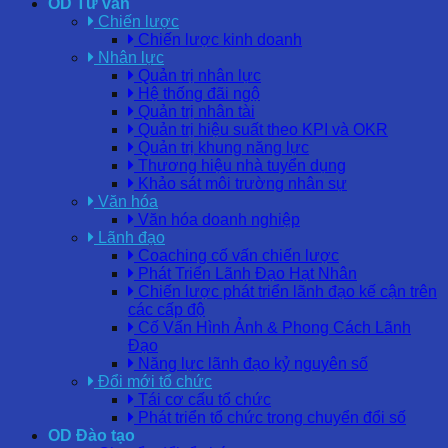
OD Tư vấn
Chiến lược
Chiến lược kinh doanh
Nhân lực
Quản trị nhân lực
Hệ thống đãi ngộ
Quản trị nhân tài
Quản trị hiệu suất theo KPI và OKR
Quản trị khung năng lực
Thương hiệu nhà tuyển dụng
Khảo sát môi trường nhân sự
Văn hóa
Văn hóa doanh nghiệp
Lãnh đạo
Coaching cố vấn chiến lược
Phát Triển Lãnh Đạo Hạt Nhân
Chiến lược phát triển lãnh đạo kế cận trên
các cấp độ
Cố Vấn Hình Ảnh & Phong Cách Lãnh
Đạo
Năng lực lãnh đạo kỷ nguyên số
Đổi mới tổ chức
Tái cơ cấu tổ chức
Phát triển tổ chức trong chuyển đổi số
OD Đào tạo