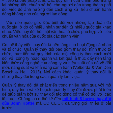
– Tiêu chuẩn pháp luật:
Các quy định của chính phủ mang
lại những tiêu chuẩn xã hội cho người dân trong thành phố
đó, việc đó ảnh hưởng đến cách ứng xử, tiêu chuẩn hành
động không nhỏ của người lao động.
– Văn hóa quốc gia
: Đặc biệt đối với những tập đoàn đa
quốc gia, ở đó có nhiều nhân sự đến từ nhiều quốc gia khác
nhau. Việc này đòi hỏi một văn hóa tổ chức phù hợp với tiêu
chuẩn văn hóa của quốc gia các thành viên.
Có thể thấy việc thay đổi là nền tảng cho hoạt động cá nhân
và tổ chức. Quản lý thay đổi bao gồm thay đổi hình thức tổ
chức, thực tiễn và quy trình của một công ty theo cách mới
đối với công ty hoặc ngành và kết quả là thúc đẩy nền tảng
kiến ​​thức công nghệ của công ty và hiệu suất của nó về đổi
mới, năng suất và khả năng cạnh tranh (Volberda & Van Den
Bosch & Heij, 2013). Nói cách khác, quản lý thay đổi là
những thay đổi trong cách quản lý làm việc.
Quản lý thay đổi đã phát triển trong nhiều năm qua với mô
hình, quy trình và kế hoạch quản lý thay đổi được phát triển
để giúp giảm bớt sự thay đổi tác động có thể có đối với các
tổ chức. Chúng ta có thể kể đến
mô hình 8 bước thay đổi
của John Kotter
mà OD CLICK đã từng giới thiệu ở bài
trước.