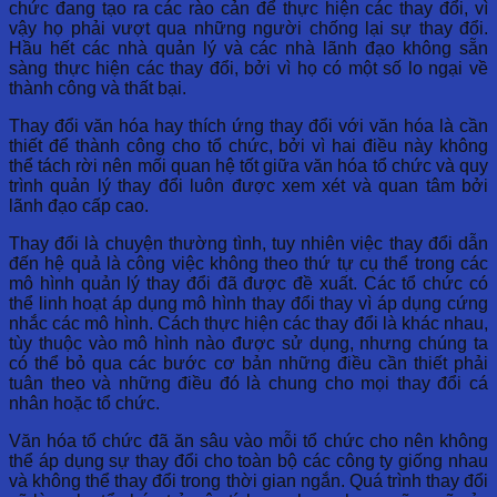
chức đang tạo ra các rào cản để thực hiện các thay đổi, vì
vậy họ phải vượt qua những người chống lại sự thay đổi.
Hầu hết các nhà quản lý và các nhà lãnh đạo không sẵn
sàng thực hiện các thay đổi, bởi vì họ có một số lo ngại về
thành công và thất bại.
Thay đổi văn hóa hay thích ứng thay đổi với văn hóa là cần
thiết để thành công cho tổ chức, bởi vì hai điều này không
thể tách rời nên mối quan hệ tốt giữa văn hóa tổ chức và quy
trình quản lý thay đổi luôn được xem xét và quan tâm bởi
lãnh đạo cấp cao.
Thay đổi là chuyện thường tình, tuy nhiên việc thay đổi dẫn
đến hệ quả là công việc không theo thứ tự cụ thể trong các
mô hình quản lý thay đổi đã được đề xuất. Các tổ chức có
thể linh hoạt áp dụng mô hình thay đổi thay vì áp dụng cứng
nhắc các mô hình. Cách thực hiện các thay đổi là khác nhau,
tùy thuộc vào mô hình nào được sử dụng, nhưng chúng ta
có thể bỏ qua các bước cơ bản những điều cần thiết phải
tuân theo và những điều đó là chung cho mọi thay đổi cá
nhân hoặc tổ chức.
Văn hóa tổ chức đã ăn sâu vào mỗi tổ chức cho nên không
thể áp dụng sự thay đổi cho toàn bộ các công ty giống nhau
và không thể thay đổi trong thời gian ngắn. Quá trình thay đổi