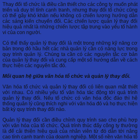
Thay đổi tổ chức là điều cần thiết cho các công ty muốn phát
triển và duy trì tính cạnh tranh, nhưng thay đổi tổ chức cũng
có thể gây khó khăn nếu không có chiến lượng hướng dẫn
các sáng kiến chuyển đổi. Các chiến lược quản lý thay đổi
hiệu quả nhất là những chiến lược tập trung vào yếu tố hành
vi của con người.
Có thể thấy quản lý thay đổi là một trong những kỹ năng cơ
bản trong đó hầu hết các nhà quản lý cần có năng lực trong
quy trình quản lý. Chúng ta cần có các nguyên tắc cơ bản
của quản lý thay đổi và cung cấp một số hướng dẫn về cách
thực hiện các nguyên tắc đó.
Mối quan hệ giữa văn hóa tổ chức và quản lý thay đổi.
Văn hóa tổ chức và quản lý thay đổi có liên quan mật thiết
với nhau. Có nhiều yếu tố văn hóa tác động tới quá trình
quản lý thay đổi. Nếu tổ chức có văn hóa độc đáo thì hệ
thống quản lý cũng thích nghi với văn hóa đó và họ thực hiện
bất kỳ quy trình thay đổi nào.
Quản lý thay đổi cần điều chỉnh quy trình sao cho phù hợp
với văn hóa của tổ chức. Quá trình thúc đẩy công ty thường
là để cải thiện hiệu quả của nhân viên từ đó dẫn tới nâng
cao tính cạnh tranh của doanh nghiệp. Một số nền văn hóa tổ