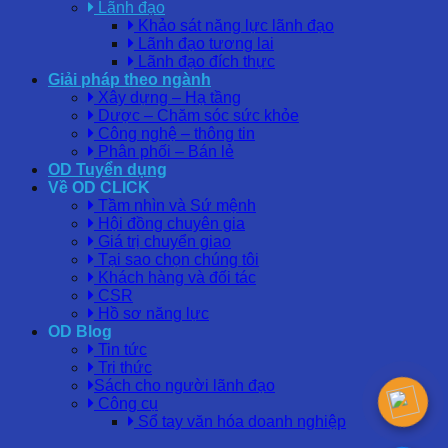
Lãnh đạo
Khảo sát năng lực lãnh đạo
Lãnh đạo tương lai
Lãnh đạo đích thực
Giải pháp theo ngành
Xây dựng – Hạ tầng
Dược – Chăm sóc sức khỏe
Công nghệ – thông tin
Phân phối – Bán lẻ
OD Tuyển dụng
Về OD CLICK
Tầm nhìn và Sứ mệnh
Hội đồng chuyên gia
Giá trị chuyển giao
Tại sao chọn chúng tôi
Khách hàng và đối tác
CSR
Hồ sơ năng lực
OD Blog
Tin tức
Tri thức
Sách cho người lãnh đạo
Công cụ
Sổ tay văn hóa doanh nghiệp