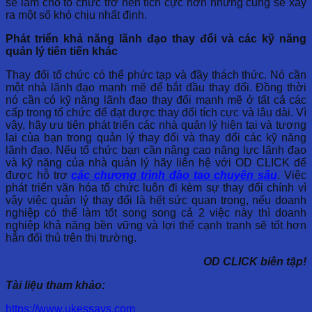
sẽ làm cho tổ chức trở nên tích cực hơn nhưng cũng sẽ xảy
ra một số khó chịu nhất định.
Phát triển khả năng lãnh đạo thay đổi và các kỹ năng
quản lý tiên tiến khác
Thay đổi tổ chức có thể phức tạp và đầy thách thức. Nó cần
một nhà lãnh đạo mạnh mẽ để bắt đầu thay đổi. Đồng thời
nó cần có kỹ năng lãnh đạo thay đổi mạnh mẽ ở tất cả các
cấp trong tổ chức để đạt được thay đổi tích cực và lâu dài. Vì
vậy, hãy ưu tiên phát triển các nhà quản lý hiện tại và tương
lai của bạn trong quản lý thay đổi và thay đổi các kỹ năng
lãnh đạo. Nếu tổ chức bạn cần nâng cao năng lực lãnh đạo
và kỹ năng của nhà quản lý hãy liên hệ với OD CLICK để
được hỗ trợ
các chương trình đào tạo chuyên sâu
. Việc
phát triển văn hóa tổ chức luôn đi kèm sự thay đổi chính vì
vậy việc quản lý thay đổi là hết sức quan trọng, nếu doanh
nghiệp có thể làm tốt song song cả 2 việc này thì doanh
nghiệp khả năng bền vững và lợi thế cạnh tranh sẽ tốt hơn
hẳn đối thủ trên thị trường.
OD CLICK biên tập!
Tài liệu tham khảo:
https://www.ukessays.com