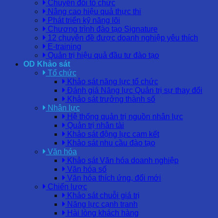
Chuyển đổi tổ chức
Nâng cao hiệu quả thực thi
Phát triển kỹ năng lõi
Chương trình đào tạo Signature
12 chuyên đề được doanh nghiệp yêu thích
E-training
Quản trị hiệu quả đầu tư đào tạo
OD Khảo sát
Tổ chức
Khảo sát năng lực tổ chức
Đánh giá Năng lực Quản trị sự thay đổi
Khảo sát trưởng thành số
Nhân lực
Hệ thống quản trị nguồn nhân lực
Quản trị nhân tài
Khảo sát động lực cam kết
Khảo sát nhu cầu đào tạo
Văn hóa
Khảo sát Văn hóa doanh nghiệp
Văn hóa số
Văn hóa thích ứng, đổi mới
Chiến lược
Khảo sát chuỗi giá trị
Năng lực cạnh tranh
Hài lòng khách hàng