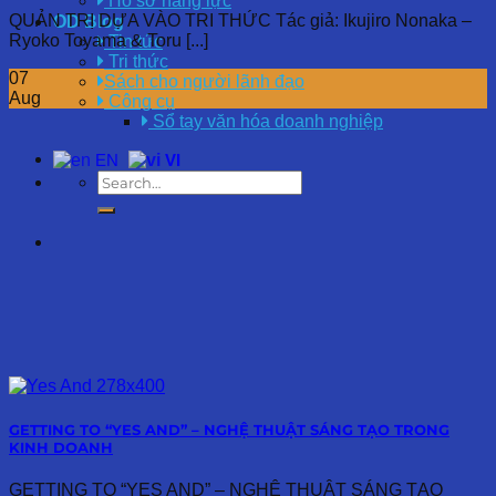
Hồ sơ năng lực
QUẢN TRỊ DỰA VÀO TRI THỨC Tác giả: Ikujiro Nonaka –
OD Blog
Ryoko Toyama & Toru [...]
Tin tức
Tri thức
07
Sách cho người lãnh đạo
Aug
Công cụ
Sổ tay văn hóa doanh nghiệp
EN
VI
GETTING TO “YES AND” – NGHỆ THUẬT SÁNG TẠO TRONG
KINH DOANH
GETTING TO “YES AND” – NGHỆ THUẬT SÁNG TẠO