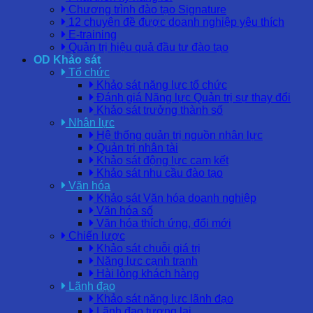
Chương trình đào tạo Signature
12 chuyên đề được doanh nghiệp yêu thích
E-training
Quản trị hiệu quả đầu tư đào tạo
OD Khảo sát
Tổ chức
Khảo sát năng lực tổ chức
Đánh giá Năng lực Quản trị sự thay đổi
Khảo sát trưởng thành số
Nhân lực
Hệ thống quản trị nguồn nhân lực
Quản trị nhân tài
Khảo sát động lực cam kết
Khảo sát nhu cầu đào tạo
Văn hóa
Khảo sát Văn hóa doanh nghiệp
Văn hóa số
Văn hóa thích ứng, đổi mới
Chiến lược
Khảo sát chuỗi giá trị
Năng lực cạnh tranh
Hài lòng khách hàng
Lãnh đạo
Khảo sát năng lực lãnh đạo
Lãnh đạo tương lai