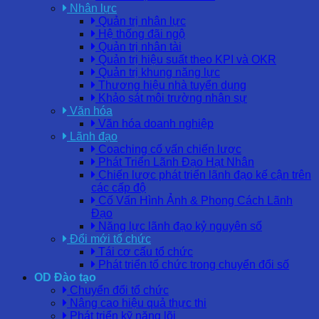
Nhân lực
Quản trị nhân lực
Hệ thống đãi ngộ
Quản trị nhân tài
Quản trị hiệu suất theo KPI và OKR
Quản trị khung năng lực
Thương hiệu nhà tuyển dụng
Khảo sát môi trường nhân sự
Văn hóa
Văn hóa doanh nghiệp
Lãnh đạo
Coaching cố vấn chiến lược
Phát Triển Lãnh Đạo Hạt Nhân
Chiến lược phát triển lãnh đạo kế cận trên
các cấp độ
Cố Vấn Hình Ảnh & Phong Cách Lãnh
Đạo
Năng lực lãnh đạo kỷ nguyên số
Đổi mới tổ chức
Tái cơ cấu tổ chức
Phát triển tổ chức trong chuyển đổi số
OD Đào tạo
Chuyển đổi tổ chức
Nâng cao hiệu quả thực thi
Phát triển kỹ năng lõi