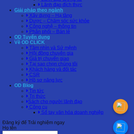
Lãnh đạo đích thực
Giải pháp theo ngành
Xây dựng – Hạ tầng
Dược – Chăm sóc sức khỏe
Công nghệ – thông tin
Phân phối – Bán lẻ
OD Tuyển dụng
Về OD CLICK
Tầm nhìn và Sứ mệnh
Hội đồng chuyên gia
Giá trị chuyển giao
Tại sao chọn chúng tôi
Khách hàng và đối tác
CSR
Hồ sơ năng lực
OD Blog
Tin tức
Tri thức
Sách cho người lãnh đạo
Công cụ
Sổ tay văn hóa doanh nghiệp
Đăng ký để Trải nghiệm ngay
Họ tên