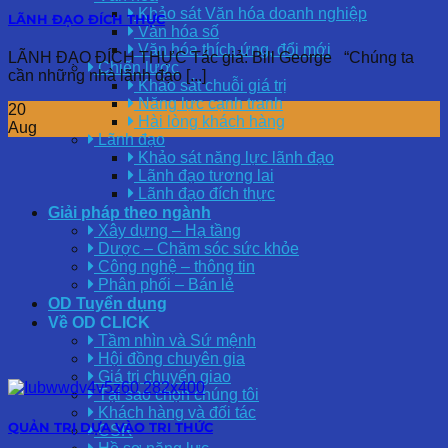
Khảo sát Văn hóa doanh nghiệp
LÃNH ĐẠO ĐÍCH THỰC
Văn hóa số
Văn hóa thích ứng, đổi mới
LÃNH ĐẠO ĐÍCH THỰC Tác giả: Bill George “Chúng ta
Chiến lược
cần những nhà lãnh đạo [...]
Khảo sát chuỗi giá trị
Năng lực cạnh tranh
20
Hài lòng khách hàng
Aug
Lãnh đạo
Khảo sát năng lực lãnh đạo
Lãnh đạo tương lai
Lãnh đạo đích thực
Giải pháp theo ngành
Xây dựng – Hạ tầng
Dược – Chăm sóc sức khỏe
Công nghệ – thông tin
Phân phối – Bán lẻ
OD Tuyển dụng
Về OD CLICK
Tầm nhìn và Sứ mệnh
Hội đồng chuyên gia
Giá trị chuyển giao
Tại sao chọn chúng tôi
Khách hàng và đối tác
QUẢN TRỊ DỰA VÀO TRI THỨC
CSR