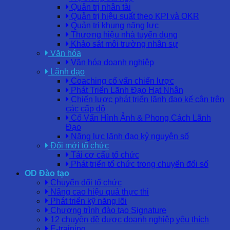
Quản trị nhân tài
Quản trị hiệu suất theo KPI và OKR
Quản trị khung năng lực
Thương hiệu nhà tuyển dụng
Khảo sát môi trường nhân sự
Văn hóa
Văn hóa doanh nghiệp
Lãnh đạo
Coaching cố vấn chiến lược
Phát Triển Lãnh Đạo Hạt Nhân
Chiến lược phát triển lãnh đạo kế cận trên
các cấp độ
Cố Vấn Hình Ảnh & Phong Cách Lãnh
Đạo
Năng lực lãnh đạo kỷ nguyên số
Đổi mới tổ chức
Tái cơ cấu tổ chức
Phát triển tổ chức trong chuyển đổi số
OD Đào tạo
Chuyển đổi tổ chức
Nâng cao hiệu quả thực thi
Phát triển kỹ năng lõi
Chương trình đào tạo Signature
12 chuyên đề được doanh nghiệp yêu thích
E-training