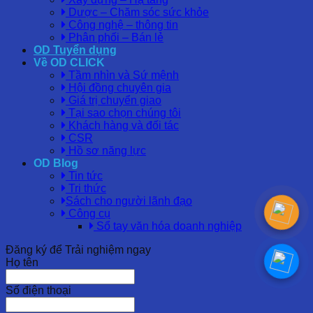
Dược – Chăm sóc sức khỏe
Công nghệ – thông tin
Phân phối – Bán lẻ
OD Tuyển dụng
Về OD CLICK
Tầm nhìn và Sứ mệnh
Hội đồng chuyên gia
Giá trị chuyển giao
Tại sao chọn chúng tôi
Khách hàng và đối tác
CSR
Hồ sơ năng lực
OD Blog
Tin tức
Tri thức
Sách cho người lãnh đạo
Công cụ
Sổ tay văn hóa doanh nghiệp
Đăng ký để Trải nghiệm ngay
Họ tên
Số điện thoại