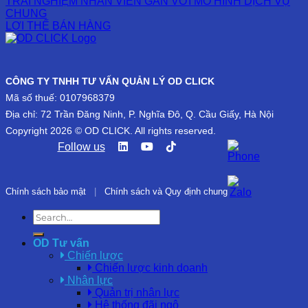
TRẢI NGHIỆM NHÂN VIÊN GẮN VỚI MÔ HÌNH DỊCH VỤ
CHUNG
LỢI THẾ BÁN HÀNG
CÔNG TY TNHH TƯ VẤN QUẢN LÝ OD CLICK
Mã số thuế: 0107968379
Địa chỉ: 72 Trần Đăng Ninh, P. Nghĩa Đô, Q. Cầu Giấy, Hà Nội
Copyright 2026 © OD CLICK. All rights reserved.
Follow us
Chính sách bảo mật
|
Chính sách và Quy định chung
OD Tư vấn
Chiến lược
Chiến lược kinh doanh
Nhân lực
Quản trị nhân lực
Hệ thống đãi ngộ