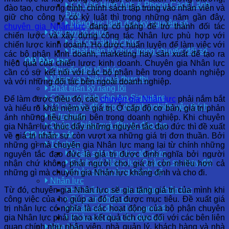
Cố Vấn Hình Ảnh & Phong Cách Lãnh
đào tạo, chương trình, chính sách tập trung vào nhân viên và
Đạo
giữ cho công ty có kỷ luật thì trong những năm gần đây,
Năng lực lãnh đạo kỷ nguyên số
chuyên gia Nhân lực
đang cố gắng để trở thành đối tác
Đổi mới tổ chức
chiến lược và xây dựng công tác Nhân lực phù hợp với
Tái cơ cấu tổ chức
chiến lược kinh doanh. Họ được huấn luyện để làm việc với
Phát triển tổ chức trong chuyển đổi số
các bộ phận kinh doanh, marketing hay sản xuất để tạo ra
OD Đào tạo
hiệu quả của chiến lược kinh doanh. Chuyên gia Nhân lực
Chuyển đổi tổ chức
cần có sự kết nối với các bộ phận bên trong doanh nghiệp
Nâng cao hiệu quả thực thi
và với những đối tác bên ngoài doanh nghiệp.
Phát triển kỹ năng lõi
Chương trình đào tạo Signature
Để làm được điều đó, các
chuyên gia Nhân lực
phải nắm bắt
12 chuyên đề được doanh nghiệp yêu thích
và hiểu rõ khái niệm về giá trị. Ở cấp độ cơ bản, giá trị phản
E-training
ánh những tiêu chuẩn bên trong doanh nghiệp. Khi chuyên
Quản trị hiệu quả đầu tư đào tạo
gia Nhân lực thúc đẩy những nguyên tắc đạo đức thì đề xuất
OD Khảo sát
về giá trị nhân sự còn vượt xa những giá trị đơn thuần. Bởi
Tổ chức
những gì mà chuyên gia Nhân lực mang lại từ chính những
Khảo sát năng lực tổ chức
nguyên tắc đạo đức là giá trị được định nghĩa bởi người
Đánh giá Năng lực Quản trị sự thay đổi
nhận chứ không phải người cho, giá trị còn nhiều hơn cả
Khảo sát trưởng thành số
những gì mà chuyên gia Nhân lực khẳng định và cho đi.
Nhân lực
Từ đó, chuyên gia Nhân lực sẽ gia tăng giá trị của mình khi
Hệ thống quản trị nguồn nhân lực
công việc của họ giúp ai đó đạt được mục tiêu. Đề xuất giá
Quản trị nhân tài
trị nhân lực có nghĩa là các hoạt động của bộ phận chuyên
Khảo sát động lực cam kết
gia Nhân lực phải tạo ra kết quả tích cực đối với các bên liên
Khảo sát nhu cầu đào tạo
quan chính như nhân viên, nhà quản lý, khách hàng và nhà
Văn hóa