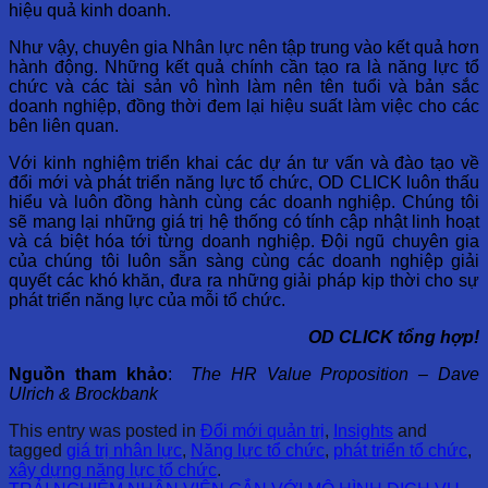
hiệu quả kinh doanh.
Như vậy, chuyên gia Nhân lực nên tập trung vào kết quả hơn
hành động. Những kết quả chính cần tạo ra là năng lực tổ
chức và các tài sản vô hình làm nên tên tuổi và bản sắc
doanh nghiệp, đồng thời đem lại hiệu suất làm việc cho các
bên liên quan.
Với kinh nghiệm triển khai các dự án tư vấn và đào tạo về
đổi mới và phát triển năng lực tổ chức, OD CLICK luôn thấu
hiểu và luôn đồng hành cùng các doanh nghiệp. Chúng tôi
sẽ mang lại những giá trị hệ thống có tính cập nhật linh hoạt
và cá biệt hóa tới từng doanh nghiệp. Đội ngũ chuyên gia
của chúng tôi luôn sẵn sàng cùng các doanh nghiệp giải
quyết các khó khăn, đưa ra những giải pháp kịp thời cho sự
phát triển năng lực của mỗi tổ chức.
OD CLICK tổng hợp!
Nguồn tham khảo
:
The HR Value Proposition – Dave
Ulrich & Brockbank
This entry was posted in
Đổi mới quản trị
,
Insights
and
tagged
giá trị nhân lực
,
Năng lực tổ chức
,
phát triển tổ chức
,
xây dựng năng lực tổ chức
.