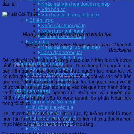
đầu tư.
Khảo sát Văn hóa doanh nghiệp
Văn hóa số
Văn hóa thích ứng, đổi mới
Chiến lược
Khảo sát chuỗi giá trị
Năng lực cạnh tranh
Hình 1: Mô hình đề xuất giá trị Nhân lực
Hài lòng khách hàng
Lãnh đạo
Nguồn: The HR Value Proposition – Dave Ulrich &
Khảo sát năng lực lãnh đạo
Brockbank
Lãnh đạo tương lai
Lãnh đạo đích thực
Đề xuất giá trị
là căn cứ vững chắc của Nhân lực và được
Giải pháp theo ngành
hình thành từ 5 yếu tố. Bao gồm: Thực trạng bên ngoài, các
Xây dựng – Hạ tầng
bên liên quan, hoạt động Nhân lực, nguồn lực nhân lực và
Dược – Chăm sóc sức khỏe
chuyên gia Nhân lực. Thực trạng bên ngoài và các bên liên
Công nghệ – thông tin
quan xác định tại sao bộ phận Nhân lực lại quan trọng với tổ
Phân phối – Bán lẻ
chức và tại sao họ cần tập trung vào kết quả hơn hành động.
OD Tuyển dụng
Hoạt động Nhân lực, nguồn lực nhân lực và chuyên gia
Về OD CLICK
Nhân lực là những yếu tố xoay quanh bộ phận Nhân lực
Tầm nhìn và Sứ mệnh
trong tổ chức.
Hội đồng chuyên gia
Giá trị chuyển giao
Khi thực hiện chuyển đổi Nhân lực, lý tưởng nhất là thực
Tại sao chọn chúng tôi
hiện lần lượt 5 bước theo đường kẻ liền nhưng đôi khi nên
Khách hàng và đối tác
thực hiện các bước theo đường đứt quãng.
CSR