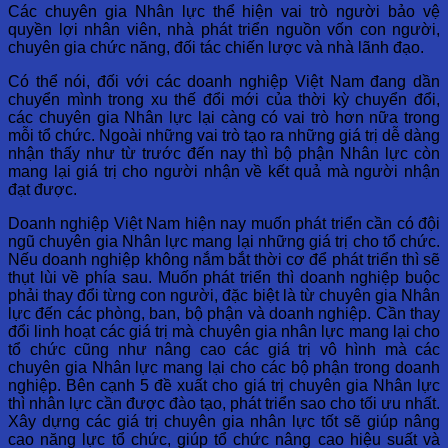
Các chuyên gia Nhân lực thể hiện vai trò người bảo vệ
quyền lợi nhân viên, nhà phát triển nguồn vốn con người,
chuyên gia chức năng, đối tác chiến lược và nhà lãnh đạo.
Có thể nói, đối với các doanh nghiệp Việt Nam đang dần
chuyển mình trong xu thế đổi mới của thời kỳ chuyển đổi,
các chuyên gia Nhân lực lại càng có vai trò hơn nữa trong
mỗi tổ chức. Ngoài những vai trò tạo ra những giá trị dễ dàng
nhận thấy như từ trước đến nay thì bộ phận Nhân lực còn
mang lại giá trị cho người nhận về kết quả mà người nhận
đạt được.
Doanh nghiệp Việt Nam hiện nay muốn phát triển cần có đội
ngũ chuyên gia Nhân lực mang lại những giá trị cho tổ chức.
Nếu doanh nghiệp không nắm bắt thời cơ để phát triển thì sẽ
thụt lùi về phía sau. Muốn phát triển thì doanh nghiệp buộc
phải thay đổi từng con người, đặc biệt là từ chuyên gia Nhân
lực đến các phòng, ban, bộ phận và doanh nghiệp. Cần thay
đổi linh hoạt các giá trị mà chuyên gia nhân lực mang lại cho
tổ chức cũng như nâng cao các giá trị vô hình mà các
chuyên gia Nhân lực mang lại cho các bộ phận trong doanh
nghiệp. Bên cạnh 5 đề xuất cho giá trị chuyên gia Nhân lực
thì nhân lực cần được đào tạo, phát triển sao cho tối ưu nhất.
Xây dựng các giá trị chuyên gia nhân lực tốt sẽ giúp nâng
cao năng lực tổ chức, giúp tổ chức nâng cao hiệu suất và