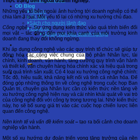
Hồ sơ năng lực
Thực trạng bên ngoài doanh nghiệp:
OD Blog
Những yếu tố bên ngoài ảnh hưởng tới doanh nghiệp có thể
Tin tức
chia làm 3 loại. Mỗi yếu tố lại có những xu hướng chủ đạo.
Tri thức
Sách cho người lãnh đạo
Công nghệ
–
Sự ứng dụng kiến thức vào quá trình biến đổi
Công cụ
mọi vật – tác động đến mọi khía cạnh của môi trường kinh
Sổ tay văn hóa doanh nghiệp
doanh đang thay đổi không ngừng.
Khi áp dụng công nghệ vào các quy trình tổ chức sẽ giúp tự
động hóa các công việc chung của bộ phận Nhân lực, tài
chính, kinh doanh, vận hành, tăng cường quy trình vận hành
và thiết kế, vận chuyển hàng hóa chính xác và hiệu quả trong
suốt quá trình sản xuất. Có 4 loại xu hướng công nghệ chính:
Tốc độ, hiệu suất, khả năng kết nối và tính cá nhân hóa. Để
đóng góp những thông tin về công nghệ trong cuộc họp Ban
Quản trị, chuyên gia Nhân lực cần có kiến thức nền tảng về
xu hướng công nghệ hiện nay và cái nhìn khái quát về vai trò
của công nghệ đối với công ty trong tương lai. Nhờ kiến thức
này, họ sẽ bổ sung giá trị vào các cuộc họp chiến lược liên
quan đến công nghệ.
Nền kinh tế và vấn đề kiểm soát
–
tạo ra bối cảnh cho doanh
nghiệp vận hành.
Một số xu hướng dự đoán triển vọng tăng trưởng của nền