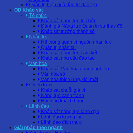
Quản trị hiệu quả đầu tư đào tạo
OD Khảo sát
Tổ chức
Khảo sát năng lực tổ chức
Đánh giá Năng lực Quản trị sự thay đổi
Khảo sát trưởng thành số
Nhân lực
Hệ thống quản trị nguồn nhân lực
Quản trị nhân tài
Khảo sát động lực cam kết
Khảo sát nhu cầu đào tạo
Văn hóa
Khảo sát Văn hóa doanh nghiệp
Văn hóa số
Văn hóa thích ứng, đổi mới
Chiến lược
Khảo sát chuỗi giá trị
Năng lực cạnh tranh
Hài lòng khách hàng
Lãnh đạo
Khảo sát năng lực lãnh đạo
Lãnh đạo tương lai
Lãnh đạo đích thực
Giải pháp theo ngành
Xây dựng – Hạ tầng