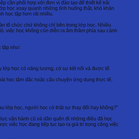
ệp cần phối hợp với đơn vị đào tạo để thiết kế trải
lớp học xoay quanh những tình huống thật, khó khăn
nh học tập hơn rất nhiều.
oàn tổ chức chứ không chỉ bên trong lớp học. Nhiều
đó, việc học không còn diễn ra âm thầm phía sau cánh
c tập như:
y lớp học có năng lượng, có sự kết nối và được tổ
, bài học tâm đắc hoặc câu chuyện ứng dụng thực tế,
u lớp học, người học có thật sự thay đổi hay không?”
áp lực vận hành cũ và dần quên đi những điều đã học
việc học đang tiếp tục tạo ra giá trị trong công việc