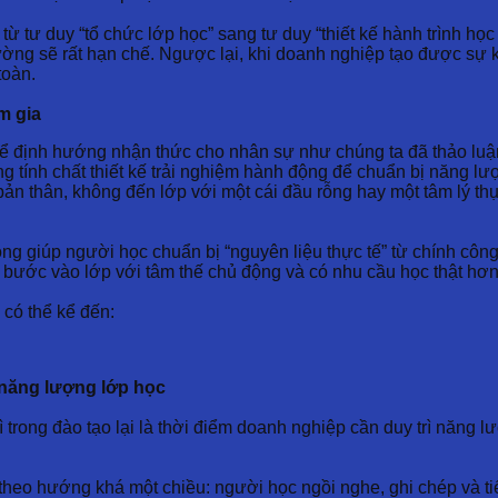
ừ tư duy “tổ chức lớp học” sang tư duy “thiết kế hành trình học 
ường sẽ rất hạn chế. Ngược lại, khi doanh nghiệp tạo được sự k
toàn.
m gia
để định hướng nhận thức cho nhân sự như chúng ta đã thảo luận 
 tính chất thiết kế trải nghiệm hành động để chuẩn bị năng lư
 bản thân, không đến lớp với một cái đầu rỗng hay một tâm lý t
ộng giúp người học chuẩn bị “nguyên liệu thực tế” từ chính côn
 bước vào lớp với tâm thế chủ động và có nhu cầu học thật hơn 
 có thể kể đến:
a năng lượng lớp học
ì trong đào tạo lại là thời điểm doanh nghiệp cần duy trì năng l
 theo hướng khá một chiều: người học ngồi nghe, ghi chép và ti