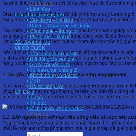
họ nhìn thấy sự liên quan với công việc thực tế, được tham gia
Chiến lược
Lãnh đạo
Điều này phản ánh một thay đổi rất rõ trong tư duy Learning
Giải pháp theo ngành
trọng hơn đến việc người học có thật sự tham gia, thay đổi v
Xây dựng – Hạ tầng
Dược – Chăm sóc sức khỏe
Tuy nhiên, trên thực tế, trăn trở của hầu hết doanh nghiệp và
Công nghệ – thông tin
ứng dụng và chuyển biến rõ rệt trong công việc. Điều đó cho 
Phân phối – Bán lẻ
lớn vào mức độ người học thật sự tham gia vào toàn bộ quá tr
OD Tuyển dụng
Về OD CLICK
Nói cách khác, learning engagement không đơn thuần là việc 
Tầm nhìn và Sứ mệnh
trình hay không. Và để tạo ra điều đó, doanh nghiệp cần nhiều
Hội đồng chuyên gia
động lực tham gia và môi trường giúp người học tiếp tục lan t
Giá trị chuyển giao
Tại sao chọn chúng tôi
1. Ba yếu tố cốt lõi quyết định learning engagement
Khách hàng và đối tác
CSR
Mức độ gắn kết của người học (Learning Engagement) chính l
Hồ sơ năng lực
chuyên gia xịn hay dùng công nghệ hiện đại đến đâu cũng sẽ 
OD Blog
mà có, nó được thúc đẩy bởi 3 yếu tố cốt lõi cực kỳ thực tế sa
Tin tức
Tri thức
Sách cho người lãnh đạo
Công cụ
1.1. Gắn người học với mục tiêu công việc và mục tiêu củ
Yếu tố đầu tiên và cũng là thực tế nhất: Người học phải nhìn th
phải là một hoạt động phong trào, mà là giải pháp để giải quyế