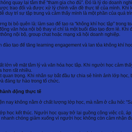
hóng quay lại tâm thế “tham gia cho đủ”. Đó là lý do doanh nghi
ợc trao đổi và được xử lý chính vấn đề thực tế của mình. Khi 
dễ duy trì sự tập trung và cảm thấy mình là một phần của quá trì
g bị bỏ quên là: làm sao để tạo ra “không khí học tập” trong t
ng văn hóa nội bộ thay vì chỉ là một buổi đào tạo đơn lẻ. Khi 
n thông nội bộ, group chat hoặc mạng xã hội doanh nghiệp.
nh đào tạo để tăng learning engagement và lan tỏa không khí họ
ất lớn về mặt tâm lý và văn hóa học tập. Khi người học cảm thấ
a hơn rất nhiều.
ất quan trọng. Khi nhân sự bắt đầu tự chia sẻ hình ảnh lớp học
và đáng tự hào trong tổ chức.
h hành động thực tế
ện nay không nằm ở chất lượng lớp học, mà nằm ở câu hỏi: “Sa
i lớp học kết thúc. Người học quay trở lại guồng công việc cũ, 
 nhanh chóng giảm xuống vì người học không còn cảm nhận được 