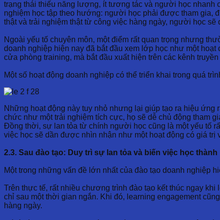
trạng thái thiếu năng lượng, ít tương tác và người học nhanh c
nghiệm học tập theo hướng: người học phải được tham gia, đư
thật và trải nghiệm thật từ công việc hàng ngày, người học sẽ 
Ngoài yếu tố chuyên môn, một điểm rất quan trọng nhưng thườn
doanh nghiệp hiện nay đã bắt đầu xem lớp học như một hoạt độ
cửa phòng training, mà bắt đầu xuất hiện trên các kênh truyề
Một số hoạt động doanh nghiệp có thể triển khai trong quá trì
Những hoạt động này tuy nhỏ nhưng lại giúp tạo ra hiệu ứng r
chức như một trải nghiệm tích cực, họ sẽ dễ chủ động tham gi
Đồng thời, sự lan tỏa từ chính người học cũng là một yếu tố r
việc học sẽ dần được nhìn nhận như một hoạt động có giá trị 
2.3. Sau đào tạo: Duy trì sự lan tỏa và biến việc học thàn
Một trong những vấn đề lớn nhất của đào tạo doanh nghiệp hi
Trên thực tế, rất nhiều chương trình đào tạo kết thúc ngay kh
chỉ sau một thời gian ngắn. Khi đó, learning engagement cũng
hàng ngày.