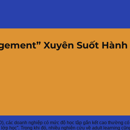
agement” Xuyên Suốt Hành 
, các doanh nghiệp có mức độ học tập gắn kết cao thường có tỷ
c lớp học”. Trong khi đó, nhiều nghiên cứu về adult learning cũ