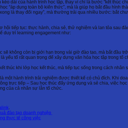
éo dài của hành trình học tập, thay vì chỉ là bước “kết thúc ch
học “áp dụng toàn bộ kiến thức”, mà là giúp họ bắt đầu hình thà
ọc xong là thay đổi ngay”, mà thường trải qua nhiều bước: bắt
 hội tiếp tục: thực hành, chia sẻ, thử nghiệm và lan tỏa sau đào
để duy trì learning engagement như:
sẽ không còn bị giới hạn trong vài giờ đào tạo, mà bắt đầu trở 
 là yếu tố rất quan trọng để xây dựng văn hóa học tập trong tổ c
 thúc khi lớp học kết thúc, mà tiếp tục sống trong cách nhân sự
là một hành trình trải nghiệm được thiết kế có chủ đích. Khi d
ông trực tiếp – Sau học thúc đẩy ứng dụng và sẻ chia, việc học
ng của cả nhân sự lẫn tổ chức.
link
.
quả đào tạo doanh nghiệp
g thực tế công việc