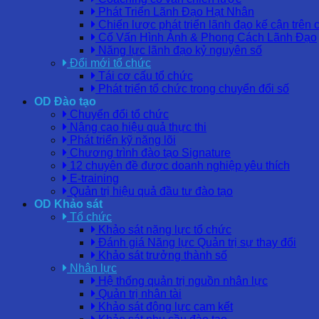
Phát Triển Lãnh Đạo Hạt Nhân
Chiến lược phát triển lãnh đạo kế cận trên 
Cố Vấn Hình Ảnh & Phong Cách Lãnh Đạo
Năng lực lãnh đạo kỷ nguyên số
Đổi mới tổ chức
Tái cơ cấu tổ chức
Phát triển tổ chức trong chuyển đổi số
OD Đào tạo
Chuyển đổi tổ chức
Nâng cao hiệu quả thực thi
Phát triển kỹ năng lõi
Chương trình đào tạo Signature
12 chuyên đề được doanh nghiệp yêu thích
E-training
Quản trị hiệu quả đầu tư đào tạo
OD Khảo sát
Tổ chức
Khảo sát năng lực tổ chức
Đánh giá Năng lực Quản trị sự thay đổi
Khảo sát trưởng thành số
Nhân lực
Hệ thống quản trị nguồn nhân lực
Quản trị nhân tài
Khảo sát động lực cam kết