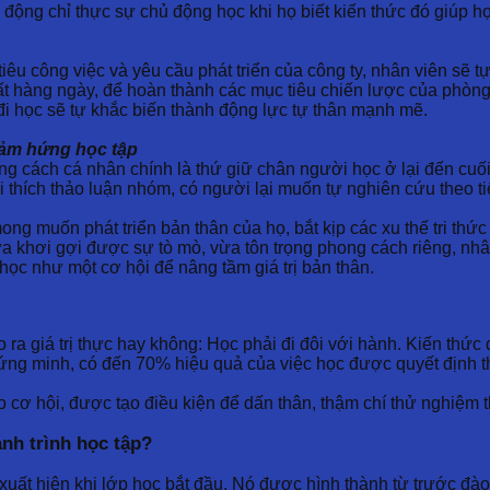
động chỉ thực sự chủ động học khi họ biết kiến thức đó giúp h
êu công việc và yêu cầu phát triển của công ty, nhân viên sẽ tự
uất hàng ngày, để hoàn thành các mục tiêu chiến lược của phòng
c đi học sẽ tự khắc biến thành động lực tự thân mạnh mẽ.
 cảm hứng học tập
hong cách cá nhân chính là thứ giữ chân người học ở lại đến cuố
 thích thảo luận nhóm, có người lại muốn tự nghiên cứu theo ti
ng muốn phát triển bản thân của họ, bắt kịp các xu thế tri thứ
a khơi gợi được sự tò mò, vừa tôn trọng phong cách riêng, nhân
ọc như một cơ hội để nâng tầm giá trị bản thân.
ạo ra giá trị thực hay không: Học phải đi đôi với hành. Kiến t
chứng minh, có đến 70% hiệu quả của việc học được quyết định th
 cơ hội, được tạo điều kiện để dấn thân, thậm chí thử nghiệm th
nh trình học tập?
uất hiện khi lớp học bắt đầu. Nó được hình thành từ trước đào t