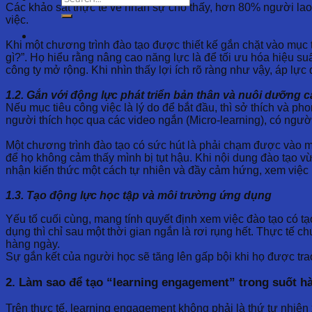
Các khảo sát thực tế về nhân sự cho thấy, hơn 80% người lao 
việc.
Khi một chương trình đào tạo được thiết kế gắn chặt vào mục ti
gì?”. Họ hiểu rằng nâng cao năng lực là để tối ưu hóa hiệu s
công ty mở rộng. Khi nhìn thấy lợi ích rõ ràng như vậy, áp lự
1.2. Gắn với động lực phát triển bản thân và nuôi dưỡng
Nếu mục tiêu công việc là lý do để bắt đầu, thì sở thích và p
người thích học qua các video ngắn (Micro-learning), có người
Một chương trình đào tạo có sức hút là phải chạm được vào mo
để họ không cảm thấy mình bị tụt hậu. Khi nội dung đào tạo vừ
nhận kiến thức một cách tự nhiên và đầy cảm hứng, xem việc h
1.3. Tạo động lực học tập và môi trường ứng dụng
Yếu tố cuối cùng, mang tính quyết định xem việc đào tạo có t
dụng thì chỉ sau một thời gian ngắn là rơi rụng hết. Thực tế 
hàng ngày.
Sự gắn kết của người học sẽ tăng lên gấp bội khi họ được trao
2. Làm sao để tạo “learning engagement” trong suốt hà
Trên thực tế, learning engagement không phải là thứ tự nhiên x