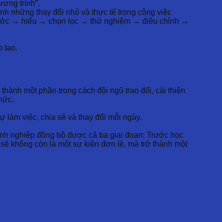
ương trình”.
nh những thay đổi nhỏ và thực tế trong công việc
 chước → hiểu → chọn lọc → thử nghiệm → điều chỉnh →
 tạo.
thành một phần trong cách đội ngũ trao đổi, cải thiện
hức.
 làm việc, chia sẻ và thay đổi mỗi ngày.
oanh nghiệp đồng bộ được cả ba giai đoạn: Trước học
 sẽ không còn là một sự kiện đơn lẻ, mà trở thành một