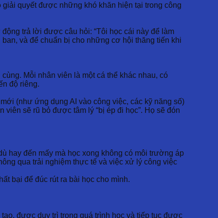
ọ giải quyết được những khó khăn hiện tại trong công
 động trả lời được câu hỏi: “Tôi học cái này để làm
 ban, và để chuẩn bị cho những cơ hội thăng tiến khi
i cùng. Mỗi nhân viên là một cá thể khác nhau, có
ến độ riêng.
c mới (như ứng dụng AI vào công việc, các kỹ năng số)
 viên sẽ rũ bỏ được tâm lý “bị ép đi học”. Họ sẽ đón
hức dù hay đến mấy mà học xong không có môi trường áp
ông qua trải nghiệm thực tế và việc xử lý công việc
ất bại để đúc rút ra bài học cho mình.
ạo, được duy trì trong quá trình học và tiếp tục được