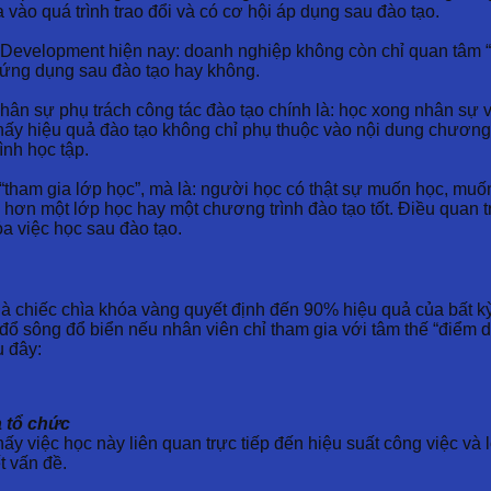
 vào quá trình trao đổi và có cơ hội áp dụng sau đào tạo.
 & Development hiện nay: doanh nghiệp không còn chỉ quan tâm 
à ứng dụng sau đào tạo hay không.
 nhân sự phụ trách công tác đào tạo chính là: học xong nhân sự
thấy hiệu quả đào tạo không chỉ phụ thuộc vào nội dung chương 
ình học tập.
“tham gia lớp học”, mà là: người học có thật sự muốn học, mu
 hơn một lớp học hay một chương trình đào tạo tốt. Điều quan t
ỏa việc học sau đào tạo.
à chiếc chìa khóa vàng quyết định đến 90% hiệu quả của bất kỳ
đổ sông đổ biển nếu nhân viên chỉ tham gia với tâm thế “điểm 
u đây:
a tổ chức
ấy việc học này liên quan trực tiếp đến hiệu suất công việc và l
t vấn đề.