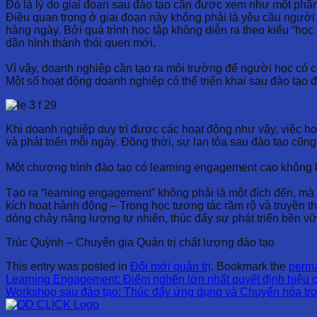
Đó là lý do giai đoạn sau đào tạo cần được xem như một phần k
Điều quan trọng ở giai đoạn này không phải là yêu cầu người 
hàng ngày. Bởi quá trình học tập không diễn ra theo kiểu “h
dần hình thành thói quen mới.
Vì vậy, doanh nghiệp cần tạo ra môi trường để người học có cơ
Một số hoạt động doanh nghiệp có thể triển khai sau đào tạo 
Khi doanh nghiệp duy trì được các hoạt động như vậy, việc học 
và phát triển mỗi ngày. Đồng thời, sự lan tỏa sau đào tạo cũng
Một chương trình đào tạo có learning engagement cao không kết
Tạo ra “learning engagement” không phải là một đích đến, mà 
kích hoạt hành động – Trong học tương tác rầm rộ và truyền th
dòng chảy năng lượng tự nhiên, thúc đẩy sự phát triển bền vữ
Trúc Quỳnh – Chuyên gia Quản trị chất lượng đào tạo
This entry was posted in
Đổi mới quản trị
. Bookmark the
perma
Learning Engagement: Điểm nghẽn lớn nhất quyết định hiệu 
Workshop sau đào tạo: Thúc đẩy ứng dụng và Chuyển hóa tron