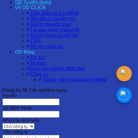
OD Tuyển dụng
Về OD CLICK
Tầm nhìn và Sứ mệnh
Hội đồng chuyên gia
Giá trị chuyển giao
Tại sao chọn chúng tôi
Khách hàng và đối tác
CSR
Hồ sơ năng lực
OD Blog
Tin tức
Tri thức
Sách cho người lãnh đạo
Công cụ
Sổ tay văn hóa doanh nghiệp
Đăng ký để Trải nghiệm ngay
Họ tên
Số điện thoại
Nhu cầu tìm hiểu
Tên công ty