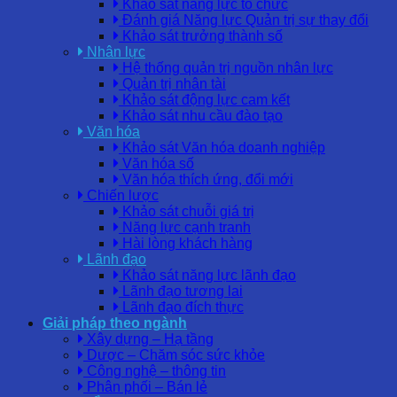
Khảo sát năng lực tổ chức
Đánh giá Năng lực Quản trị sự thay đổi
Khảo sát trưởng thành số
Nhân lực
Hệ thống quản trị nguồn nhân lực
Quản trị nhân tài
Khảo sát động lực cam kết
Khảo sát nhu cầu đào tạo
Văn hóa
Khảo sát Văn hóa doanh nghiệp
Văn hóa số
Văn hóa thích ứng, đổi mới
Chiến lược
Khảo sát chuỗi giá trị
Năng lực cạnh tranh
Hài lòng khách hàng
Lãnh đạo
Khảo sát năng lực lãnh đạo
Lãnh đạo tương lai
Lãnh đạo đích thực
Giải pháp theo ngành
Xây dựng – Hạ tầng
Dược – Chăm sóc sức khỏe
Công nghệ – thông tin
Phân phối – Bán lẻ