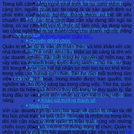
Cố Vấn Hình Ảnh & Phong Cách Lãnh
Trong bối cảnh công nghệ phát triển và sự cạnh tranh ngày
Đạo
càng lớn, nguồn nhân lực tài năng là tài sản quyết định sự
Năng lực lãnh đạo kỷ nguyên số
phát triển của doanh nghiệp. Đứng trước xu thế tất yếu
Đổi mới tổ chức
chuyển đổi số, các nhà lãnh đạo cần xây dựng đội ngũ tài
Tái cơ cấu tổ chức
năng, có sự cam kết với tổ chức để làm chủ, áp dụng sáng
Phát triển tổ chức trong chuyển đổi số
tạo công nghệ tạo ra sự thành công cho doanh nghiệp thông
OD Đào tạo
qua xây dựng
chiến lược nguồn nhân lực.
Chuyển đổi tổ chức
Nâng cao hiệu quả thực thi
Quản trị nhân tài là vấn đề thách thức và khó khăn với các
Phát triển kỹ năng lõi
nhà lãnh đạo. Thứ nhất, nhu cầu nhân sự tài năng là lớn với
Chương trình đào tạo Signature
các doanh nghiệp, đặc biệt trong kỷ nguyên số hiện nay, do
12 chuyên đề được doanh nghiệp yêu thích
vậy việc cạnh tranh trong tuyển dụng là lớn. Thứ hai, sự thay
E-training
đổi trong thay vi của thế hệ nhân sự mới tạo ra sự khó khăn
Quản trị hiệu quả đầu tư đào tạo
trong việc thu hút và giữ chân. Bởi họ cần môi trường làm
việc cởi mở, linh hoạt, mong muốn được trao quyền, thử
OD Khảo sát
nghiệm và chủ động sáng tạo trong công việc. Thứ ba, quản
Tổ chức
trị nhân tài hiệu quả đòi hỏi thay đổi trong tư duy quản lý, tập
Khảo sát năng lực tổ chức
trung đầu tư vào phát triển nhân sự, tìm kiếm ứng viên tiềm
Đánh giá Năng lực Quản trị sự thay đổi
năng.
Khảo sát trưởng thành số
Nhân lực
Với các doanh nghiệp lớn, bài toán về quản trị nhân tài để
Hệ thống quản trị nguồn nhân lực
thu hút, phát triển và giữ chân nhân tài là nhiệm vụ trọng tâm,
Quản trị nhân tài
đòi hỏi cần có quy trình quản trị hiệu quả, cùng với những
Khảo sát động lực cam kết
chiến lược đồng bộ, có tính hệ thống trong tổ chức.
Quản trị
Khảo sát nhu cầu đào tạo
nhân tài hiệu quả đòi hỏi doanh nghiệp cần xây dựng có
hệ
Văn hóa