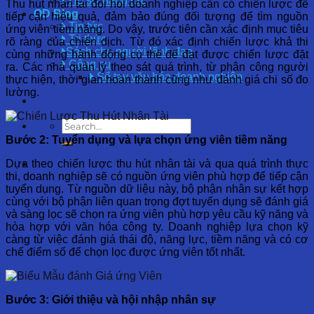
Hồ sơ năng lực
Thu hút nhân tài đòi hỏi doanh nghiệp cần có chiến lược để
OD Blog
tiếp cận hiệu quả, đảm bảo đúng đối tượng để tìm nguồn
Tin tức
ứng viên tiềm năng. Do vậy, trước tiên cần xác định mục tiêu
Tri thức
rõ ràng của chiến dịch. Từ đó xác định chiến lược khả thi
Sách cho người lãnh đạo
cùng những hành động cụ thể để đạt được chiến lược đặt
Công cụ
ra. Các nhà quản lý theo sát quá trình, từ phân công người
Sổ tay văn hóa doanh nghiệp
thực hiện, thời gian hoàn thành cũng như đánh giá chi số đo
lường.
Bước 2: Tuyển dụng và lựa chọn ứng viên tiềm năng
Dựa theo chiến lược thu hút nhân tài và qua quá trình thực
thi, doanh nghiệp sẽ có nguồn ứng viên phù hợp để tiếp cận
tuyển dụng. Từ nguồn dữ liệu này, bộ phận nhân sự kết hợp
cùng với bộ phận liên quan trọng đợt tuyển dụng sẽ đánh giá
và sàng lọc sẽ chọn ra ứng viên phù hợp yêu cầu kỹ năng và
hòa hợp với văn hóa công ty.
Doanh nghiệp lựa chọn kỹ
càng từ việc đánh giá thái độ, năng lực, tiềm năng và có cơ
chế điểm số để chọn lọc được ứng viên tốt nhất.
Bước 3: Giới thiệu và hội nhập nhân sự