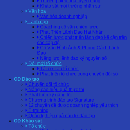
Thương hiệu nhà tuyển dụng
Khảo sát môi trường nhân sự
Văn hóa
Văn hóa doanh nghiệp
Lãnh đạo
Coaching cố vấn chiến lược
Phát Triển Lãnh Đạo Hạt Nhân
Chiến lược phát triển lãnh đạo kế cận trên
các cấp độ
Cố Vấn Hình Ảnh & Phong Cách Lãnh
Đạo
Năng lực lãnh đạo kỷ nguyên số
Đổi mới tổ chức
Tái cơ cấu tổ chức
Phát triển tổ chức trong chuyển đổi số
OD Đào tạo
Chuyển đổi tổ chức
Nâng cao hiệu quả thực thi
Phát triển kỹ năng lõi
Chương trình đào tạo Signature
12 chuyên đề được doanh nghiệp yêu thích
E-training
Quản trị hiệu quả đầu tư đào tạo
OD Khảo sát
Tổ chức