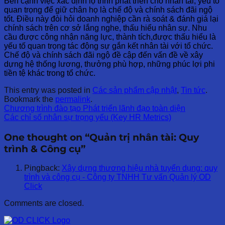
Bên cạnh việc xác định lộ trình phát triển cho nhân tài, yếu tố
quan trọng để giữ chân họ là chế độ và chính sách đãi ngộ
tốt. Điều này đòi hỏi doanh nghiệp cần rà soát & đánh giá lại
chính sách trên cơ sở lắng nghe, thấu hiểu nhân sự. Nhu
cầu được công nhận năng lực, thành tích,được thấu hiểu là
yếu tố quan trọng tác động sự gắn kết nhân tài với tổ chức.
Chế độ và chính sách đãi ngộ đề cập đến vấn đề về xây
dựng hệ thống lương, thưởng phù hợp, những phúc lợi phi
tiền tệ khác trong tổ chức.
This entry was posted in
Các sản phẩm cập nhật
,
Tin tức
.
Bookmark the
permalink
.
Chương trình đào tạo Phát triển lãnh đạo toàn diện
Các chỉ số nhân sự trọng yếu (Key HR Metrics)
One thought on “
Quản trị nhân tài: Quy
trình & Công cụ
”
Pingback:
Xây dựng thương hiệu nhà tuyển dụng: quy
trình và công cụ - Công ty TNHH Tư vấn Quản lý OD
Click
Comments are closed.