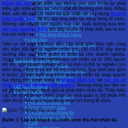
thống đãi ngộ
toàn diện, tạo không gian cho nhân sự phát
Khảo sát Văn hóa doanh nghiệp
triển, ghi nhận năng lực và có chế độ thưởng phù hợp. Đồng
Văn hóa số
thời, vấn đề quản trị nhân tài gắn chặt với xây dựng
thương
Văn hóa thích ứng, đổi mới
hiệu tuyển dụng
để thu hút ứng viên tài năng trong tổ chức.
Chiến lược
Những vấn đề về con người này cần nuôi dưỡng dựa trên
Khảo sát chuỗi giá trị
văn hóa doanh nghiệp
bởi đây là yếu tố khác biệt, tạo ra sức
Năng lực cạnh tranh
hút với nhân sự
Hài lòng khách hàng
Lãnh đạo
Trên cơ sở nắm bắt thực tiễn, cập nhật kiến thức mới cùng
Khảo sát năng lực lãnh đạo
với nắm bắt tâm lý nguồn nhân lực, OD CLICK xây dựng
Lãnh đạo tương lai
hướng dẫn quy trình quản trị nhân tài cho doanh nghiệp.
Lãnh đạo đích thực
Trọng tâm với doanh nghiệp lớn với nhân sự từ 200 người
Giải pháp theo ngành
trở lên. Với doanh nghiệp vừa và nhỏ có thể tự nghiên cứu
Xây dựng – Hạ tầng
triển khai, công ty có thể hỗ trợ coaching. Quy trình bao gồm
Dược – Chăm sóc sức khỏe
6 bước. Xuyên suốt quy trình quản trị nhân tài xoay quanh
Công nghệ – thông tin
hai trọng tâm quan trọng là
khung năng lực
và
các chỉ số
Phân phối – Bán lẻ
nhân sự trọng yếu (key HR metrics)
. Khung năng lực làm cơ
OD Tuyển dụng
sở để tuyển chọn, đánh giá và phát triển nhân tài. Thấu hiểu
Về OD CLICK
các chỉ số nhân sự chính giúp các nhà quản lý, bộ phận HR
Tầm nhìn và Sứ mệnh
nắm được hiệu quả hoạt động nhân lực trong tổ chức.
Hội đồng chuyên gia
Giá trị chuyển giao
Tại sao chọn chúng tôi
Khách hàng và đối tác
Bước 1: Lập kế hoạch và chiến lược thu hút nhân tài
CSR