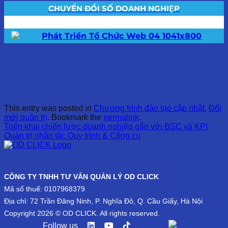
CHUYỂN ĐỔI SỐ DOANH NGHIỆP
This entry was posted in
Chương trình đào tạo cập nhật
,
Đổi
mới quản trị
. Bookmark the
permalink
.
Triển khai chiến lược doanh nghiệp gắn với BSC và KPI
Quản trị nhân tài: Quy trình & Công cụ
CÔNG TY TNHH TƯ VẤN QUẢN LÝ OD CLICK
Mã số thuế: 0107968379
Địa chỉ: 72 Trần Đăng Ninh, P. Nghĩa Đô, Q. Cầu Giấy, Hà Nội
Copyright 2026 © OD CLICK. All rights reserved.
Follow us