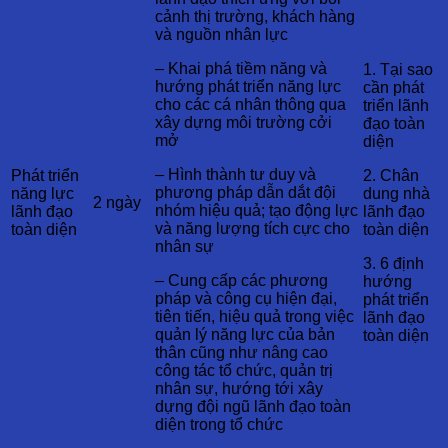
cảnh thị trường, khách hàng
và nguồn nhân lực
– Khai phá tiềm năng và
1. Tại sao
hướng phát triển năng lực
cần phát
cho các cá nhân thông qua
triển lãnh
xây dựng môi trường cởi
đạo toàn
mở
diện
– Hình thành tư duy và
Phát triển
2. Chân
phương pháp dẫn dắt đội
năng lực
dung nhà
2 ngày
nhóm hiệu quả; tạo động lực
lãnh đạo
lãnh đạo
và năng lượng tích cực cho
toàn diện
toàn diện
nhân sự
3. 6 định
– Cung cấp các phương
hướng
pháp và công cụ hiện đại,
phát triển
tiên tiến, hiệu quả trong việc
lãnh đạo
quản lý năng lực của bản
toàn diện
thân cũng như nâng cao
công tác tổ chức, quản trị
nhân sự, hướng tới xây
dựng đội ngũ lãnh đạo toàn
diện trong tổ chức