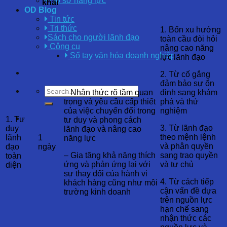
Hồ sơ năng lực
khai
OD Blog
Tin tức
Tri thức
1. Bốn xu hướng
Sách cho người lãnh đạo
toàn cầu đòi hỏi
Công cụ
nâng cao năng
Sổ tay văn hóa doanh nghiệp
lực lãnh đạo
2. Từ cố gắng
đảm bảo sự ổn
– Nhận thức rõ tầm quan
định sang khám
trọng và yêu cầu cấp thiết
phá và thử
của việc chuyển đổi trong
nghiệm
1. Tư
tư duy và phong cách
3. Từ lãnh đạo
duy
lãnh đạo và nâng cao
theo mệnh lệnh
lãnh
1
năng lực
và phân quyền
đạo
ngày
– Gia tăng khả năng thích
sang trao quyền
toàn
ứng và phản ứng lại với
và tự chủ
diện
sự thay đổi của hành vi
4. Từ cách tiếp
khách hàng cũng như môi
cận vấn đề dựa
trường kinh doanh
trên nguồn lực
hạn chế sang
nhận thức các