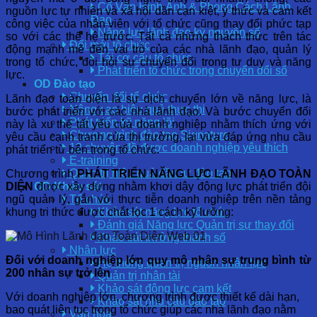
Cố Vấn Hình Ảnh & Phong Cách Lãnh
nguồn lực tự nhiên và xã hội dần cạn kiệt, ý thức và cam kết
Đạo
công việc của nhân viên với tổ chức cũng thay đổi phức tạp
Năng lực lãnh đạo kỷ nguyên số
so với các thế hệ trước. Tất cả những thách thức trên tác
Đổi mới tổ chức
động mạnh mẽ đến vai trò của các nhà lãnh đạo, quản lý
Tái cơ cấu tổ chức
trong tổ chức, đòi hỏi sự chuyển đổi trong tư duy và năng
Phát triển tổ chức trong chuyển đổi số
lực.
OD Đào tạo
Chuyển đổi tổ chức
Lãnh đạo toàn diện là sự dịch chuyển lớn về năng lực, là
Nâng cao hiệu quả thực thi
bước phát triển với các nhà lãnh đạo. Và bước chuyển đổi
Phát triển kỹ năng lõi
này là xu thế tất yếu của doanh nghiệp nhằm thích ứng với
Chương trình đào tạo Signature
yêu cầu cạnh tranh của thị trường, lại vừa đáp ứng nhu cầu
12 chuyên đề được doanh nghiệp yêu thích
phát triển từ bên trong tổ chức.
E-training
Quản trị hiệu quả đầu tư đào tạo
Chương trình
PHÁT TRIỂN NĂNG LỰC LÃNH ĐẠO TOÀN
DIỆN
được xây dựng nhằm khơi dậy động lực phát triển đội
OD Khảo sát
ngũ quản lý, gắn với thực tiễn doanh nghiệp trên nền tảng
Tổ chức
khung tri thức được chắt lọc 1 cách kỹ lưỡng
:
Khảo sát năng lực tổ chức
Đánh giá Năng lực Quản trị sự thay đổi
Khảo sát trưởng thành số
Nhân lực
Đối với doanh nghiệp lớn quy mô nhân sự trung bình từ
Hệ thống quản trị nguồn nhân lực
200 nhân sự trở lên
Quản trị nhân tài
Khảo sát động lực cam kết
Với doanh nghiệp lớn, chương trình được thiết kế dài hạn,
Khảo sát nhu cầu đào tạo
bao quát liên tục trong tổ chức giúp các nhà lãnh đạo nằm
Văn hóa