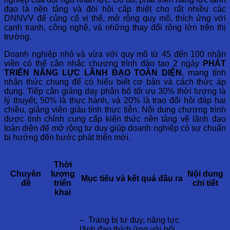
đạo là nền tảng và đòi hỏi cấp thiết cho rất nhiều các
DNNVV để củng cố vị thế, mở rộng quy mô, thích ứng với
cạnh tranh, công nghệ, và những thay đổi rộng lớn trên thị
trường.
Doanh nghiệp nhỏ và vừa với quy mô từ 45 đến 100 nhân
viên có thể cân nhắc chương trình đào tạo 2 ngày
PHÁT
TRIỂN NĂNG LỰC LÃNH ĐẠO TOÀN DIỆN
, mang tính
nhận thức chung để có hiểu biết cơ bản và cách thức áp
dụng. Tiếp cận giảng dạy phân bổ tối ưu
30% thời lượng là
lý thuyết, 50% là thực hành, và 20% là trao đổi hỏi đáp hai
chiều, giảng viên giàu tính thực tiễn. Nội dung chương trình
được tinh chỉnh cung cấp kiến thức nền tảng về lãnh đạo
toàn diện để mở rộng tư duy giúp doanh nghiệp có sự chuẩn
bị hướng đến bước phát triển mới.
Thời
Chuyên
lượng
Nội dung
Mục tiêu và kết quả đầu ra
đề
triển
chi tiết
khai
– Trang bị tư duy, năng lực
lãnh đạo thích ứng với bối