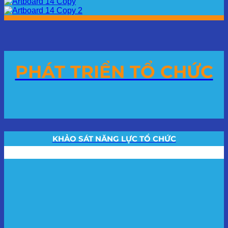
PHÁT TRIỂN TỔ CHỨC
KHẢO SÁT NĂNG LỰC TỔ CHỨC