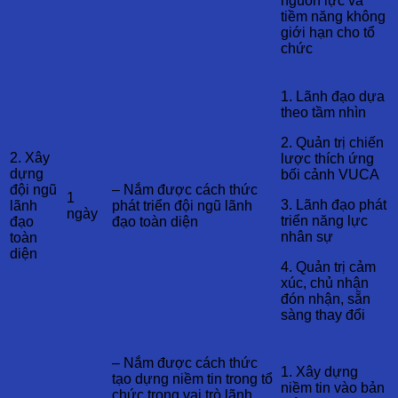
nguồn lực và
tiềm năng không
giới hạn cho tổ
chức
1. Lãnh đạo dựa
theo tầm nhìn
2. Quản trị chiến
2. Xây
lược thích ứng
dựng
bối cảnh VUCA
đội ngũ
– Nắm được cách thức
1
3. Lãnh đạo phát
lãnh
phát triển đội ngũ lãnh
ngày
triển năng lực
đạo
đạo toàn diện
nhân sự
toàn
diện
4. Quản trị cảm
xúc, chủ nhận
đón nhận, sẵn
sàng thay đổi
– Nắm được cách thức
1. Xây dựng
tạo dựng niềm tin trong tổ
niềm tin vào bản
chức trong vai trò lãnh