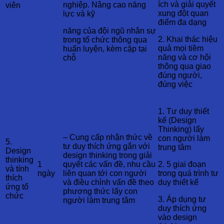
ích và giải quyết
nghiệp. Nâng cao năng
viên
xung đột quan
lực và kỹ
điểm đa dạng
năng của đội ngũ nhân sự
2. Khai thác hiệu
trong tổ chức thông qua
quả mọi tiềm
huấn luyện, kèm cặp tại
năng và cơ hội
chỗ
thông qua giao
đúng người,
đúng việc
1. Tư duy thiết
kế (Design
Thinking) lấy
– Cung cấp nhận thức về
con người làm
5.
tư duy thích ứng gắn với
trung tâm
Design
design thinking trong giải
thinking
1
quyết các vấn đề, nhu cầu
2. 5 giai đoạn
và tính
ngày
liên quan tới con người
trong quá trình tư
thích
và điều chỉnh vấn đề theo
duy thiết kế
ứng tổ
phương thức lấy con
chức
3. Áp dụng tư
người làm trung tâm
duy thích ứng
vào design