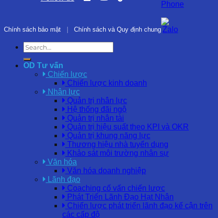
Chính sách bảo mật
|
Chính sách và Quy định chung
OD Tư vấn
Chiến lược
Chiến lược kinh doanh
Nhân lực
Quản trị nhân lực
Hệ thống đãi ngộ
Quản trị nhân tài
Quản trị hiệu suất theo KPI và OKR
Quản trị khung năng lực
Thương hiệu nhà tuyển dụng
Khảo sát môi trường nhân sự
Văn hóa
Văn hóa doanh nghiệp
Lãnh đạo
Coaching cố vấn chiến lược
Phát Triển Lãnh Đạo Hạt Nhân
Chiến lược phát triển lãnh đạo kế cận trên
các cấp độ