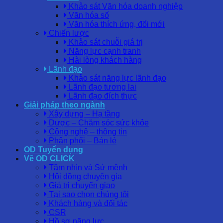
Khảo sát Văn hóa doanh nghiệp
Văn hóa số
Văn hóa thích ứng, đổi mới
Chiến lược
Khảo sát chuỗi giá trị
Năng lực cạnh tranh
Hài lòng khách hàng
Lãnh đạo
Khảo sát năng lực lãnh đạo
Lãnh đạo tương lai
Lãnh đạo đích thực
Giải pháp theo ngành
Xây dựng – Hạ tầng
Dược – Chăm sóc sức khỏe
Công nghệ – thông tin
Phân phối – Bán lẻ
OD Tuyển dụng
Về OD CLICK
Tầm nhìn và Sứ mệnh
Hội đồng chuyên gia
Giá trị chuyển giao
Tại sao chọn chúng tôi
Khách hàng và đối tác
CSR
Hồ sơ năng lực