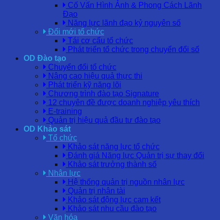
Cố Vấn Hình Ảnh & Phong Cách Lãnh
Đạo
Năng lực lãnh đạo kỷ nguyên số
Đổi mới tổ chức
Tái cơ cấu tổ chức
Phát triển tổ chức trong chuyển đổi số
OD Đào tạo
Chuyển đổi tổ chức
Nâng cao hiệu quả thực thi
Phát triển kỹ năng lõi
Chương trình đào tạo Signature
12 chuyên đề được doanh nghiệp yêu thích
E-training
Quản trị hiệu quả đầu tư đào tạo
OD Khảo sát
Tổ chức
Khảo sát năng lực tổ chức
Đánh giá Năng lực Quản trị sự thay đổi
Khảo sát trưởng thành số
Nhân lực
Hệ thống quản trị nguồn nhân lực
Quản trị nhân tài
Khảo sát động lực cam kết
Khảo sát nhu cầu đào tạo
Văn hóa