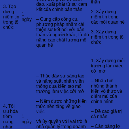
thân
đạo, xuất phát từ sự cam
3. Tạo
kết của chính bản thân
dựng
2. Xây dựng
1
niềm tin
niềm tin trong
– Cung cấp công cụ,
ngày
trong tổ
các mối quan hệ
phương pháp nhằm cải
chức
thiện sự kết nối với bản
3. Xây dựng
thân và người khác, từ đó
niềm tin trong tổ
nâng cao chất lượng mối
chức
quan hệ
1. Xây dựng môi
trường làm việc
cởi mở
– Thúc đẩy sự sáng tạo
– Nhận biết
và năng suất nhân viên
những thành
thông qua kiến tạo môi
kiến vô thức và
trường làm việc cởi mở
điểm mù của
– Nắm được những kiến
chính mình
4. Tối
thức nền tảng về giao
ưu hóa
– Đề cao giá trị
việc
tiềm
1
cá nhân
và ủy quyền với vai trò là
năng
ngày
– Cân bằng lợi
nhà quản lý trong doanh
nhân