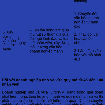
thinking
1. Chuyển đổi
văn hóa doanh
nghiệp từ lãnh
đạo
– Lan tỏa động lực giúp
6. Xây
thu hút sự tham gia của
2. Thay đổi văn
dựng
1
đội ngũ lãnh đạo và toàn
hóa cấp độ
văn hóa
ngày
thể nhân viên, xây dựng
nhóm
tổ chức
môi trường văn hóa
Agile
3. Lãnh đạo văn
doanh nghiệp mạnh
hóa với mô hình
4Es
Đối với doanh nghiệp nhỏ và vừa quy mô từ 45 đến 100
nhân viên
Doanh nghiệp nhỏ và vừa (DNNVV) đang trong giai đoạn
phát triển nóng, tăng trưởng nhanh về quy mô nhân sự và thị
phần, tạo ra áp lực rất lớn về hiệu quả quản lý, tính chuyên
nghiệp của đội ngũ nhân lực. Do đó, phát triển năng lực lãnh