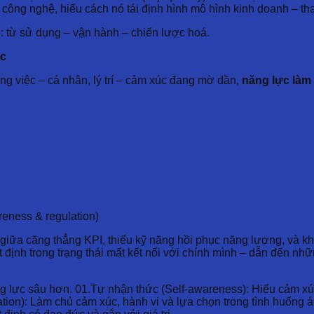
o công nghệ, hiểu cách nó tái định hình mô hình kinh doanh – th
rò: từ sử dụng – vận hành – chiến lược hoá.
ác
ng việc – cá nhân, lý trí – cảm xúc đang mờ dần,
năng lực làm
reness & regulation)
 giữa căng thẳng KPI, thiếu kỹ năng hồi phục năng lượng, và khô
ết định trong trạng thái mất kết nối với chính mình – dẫn đến n
ăng lực sâu hơn. 01.Tự nhận thức (Self-awareness): Hiểu cảm xúc
ation): Làm chủ cảm xúc, hành vi và lựa chọn trong tình huống 