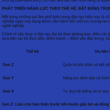
hướng (Self-direction): Có mục tiêu dài hạn, khả năng ra quyết
PHÁT TRIỂN NĂNG LỰC THEO THẾ HỆ: ĐẶT ĐÚNG TR
Một trong những sai lầm phổ biến trong đào tạo hiện nay là cố
nghiệp ngày nay đang được vận hành bởi một lực lượng lao độn
nghề nghiệp.
Chính vì vậy, thay vì đào tạo đại trà theo phòng ban, điều các
dựa trên vai trò thực tiễn, điểm mạnh – điểm yếu đặc trưng, và
Thế hệ
Ưu tiên
Gen Z
Quản trị bản thân và kết nố
Gen Y
Năng lực lãnh đạo và Kin
Gen X
Tư duy hệ thống và tư duy
Gen Z: Làm chủ bản thân trước khi muốn gắn bó và đóng