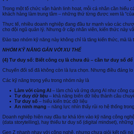
Trong một tổ chức vận hành linh hoạt, mỗi cá nhân cần hiểu cách
khách hàng làm trung tâm – những thứ từng được xem là “của 
Thực tế, nhiều doanh nghiệp đang đầu tư mạnh vào các chương 
cho đội ngũ quản lý. Nhưng ở cấp nhân viên, kiến thức này vẫ
Đào tạo nhóm kỹ năng này không chỉ là tăng kiến thức, mà là th
NHÓM KỸ NĂNG GẮN VỚI XU THẾ
(4) Tư duy số: Biết công cụ là chưa đủ – cần tư duy số để t
Chuyển đổi số đã không còn là lựa chọn. Nhưng điều đáng lo hơ
Các kỹ năng trọng yếu trong nhóm này là
Làm với cùng AI
– làm chủ và ứng dụng AI như công cụ
Tư duy dữ liệu
– khả năng biến dữ liệu thành câu chuyện
Tư duy số
– hiểu kiến trúc dữ liệu
An ninh mạng
– năng lực nhìn thấy rủi ro hệ thống trong 
Doanh nghiệp hiện nay đầu tư khá lớn vào kỹ năng công nghệ:
(data storytelling), hay thiếu tư duy số (digital mindset), nhữ
Gen Z nhanh nhạy với công nghệ, nhưng chưa giỏi kết nối nó vớ