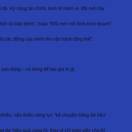
đó. Kỹ năng tài chính, kinh tế hành vi, đổi mới lấy
 thời kỳ bấp bênh”, hoặc “Đổi mới mô hình kinh doanh”
iểu tác động của mình lên vận hành tổng thể”.
ao dùng – và dùng để tạo giá trị gì.
hiên, nếu thiếu năng lực “kể chuyện bằng dữ liệu”
tác hiệu quả cùng AI, thay vì chỉ giao việc cho AI