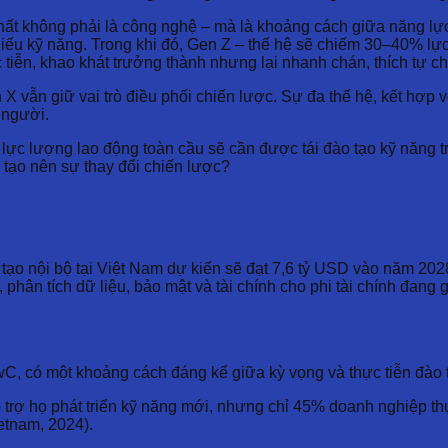
hất không phải là công nghệ – mà là khoảng cách giữa năng lực
 thiếu kỹ năng. Trong khi đó, Gen Z – thế hệ sẽ chiếm 30–40% lự
 tiễn, khao khát trưởng thành nhưng lại nhanh chán, thích tự c
 X vẫn giữ vai trò điều phối chiến lược. Sự đa thế hệ, kết hợp
n người.
ực lượng lao động toàn cầu sẽ cần được tái đào tạo kỹ năng t
ể tạo nên sự thay đổi chiến lược?
tạo nội bộ tại Việt Nam dự kiến sẽ đạt 7,6 tỷ USD vào năm 20
hân tích dữ liệu, bảo mật và tài chính cho phi tài chính đang g
, có một khoảng cách đáng kể giữa kỳ vọng và thực tiễn đào 
trợ họ phát triển kỹ năng mới, nhưng c
hỉ 45% doanh nghiệp thự
etnam, 2024).