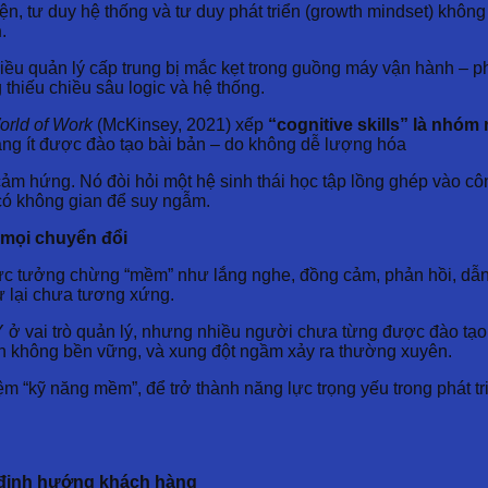
n, tư duy hệ thống và tư duy phát triển (growth mindset) không
n
.
iều quản lý cấp trung bị mắc kẹt trong guồng máy vận hành – p
 thiếu chiều sâu logic và hệ thống.
World of Work
(McKinsey, 2021) xếp
“cognitive skills” là nhóm 
năng ít được đào tạo bài bản – do không dễ lượng hóa
cảm hứng. Nó đòi hỏi một hệ sinh thái học tập lồng ghép vào cô
 có không gian để suy ngẫm.
a mọi chuyển đổi
 lực tưởng chừng “mềm” như lắng nghe, đồng cảm, phản hồi, dẫn
ư lại chưa tương xứng.
 Y ở vai trò quản lý, nhưng nhiều người chưa từng được đào tạ
tin không bền vững, và xung đột ngầm xảy ra thường xuyên.
m “kỹ năng mềm”, để trở thành năng lực trọng yếu trong phát tri
y định hướng khách hàng