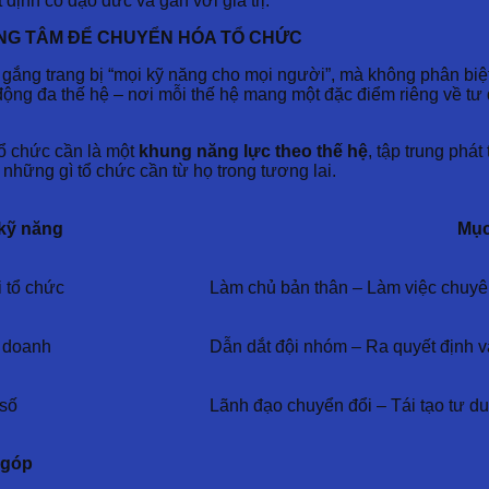
 định có đạo đức và gắn với giá trị.
ỌNG TÂM ĐỂ CHUYỂN HÓA TỔ CHỨC
 gắng trang bị “mọi kỹ năng cho mọi người”, mà không phân biệt r
g đa thế hệ – nơi mỗi thế hệ mang một đặc điểm riêng về tư du
 tổ chức cần là một
khung năng lực theo thế hệ
, tập trung phát
 những gì tổ chức cần từ họ trong tương lai.
 kỹ năng
Mục
i tổ chức
Làm chủ bản thân – Làm việc chuyê
h doanh
Dẫn dắt đội nhóm – Ra quyết định v
 số
Lãnh đạo chuyển đổi – Tái tạo tư du
 góp