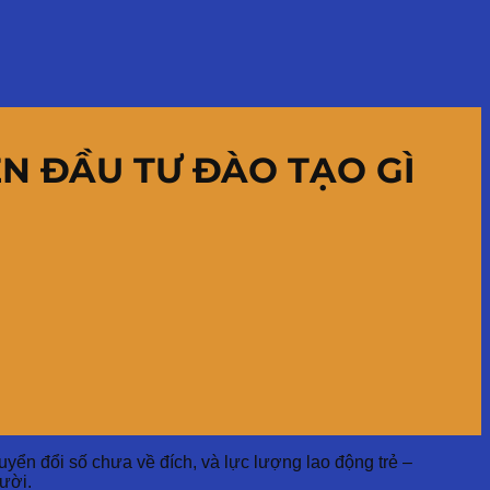
N ĐẦU TƯ ĐÀO TẠO GÌ
ển đổi số chưa về đích, và lực lượng lao động trẻ –
ười.