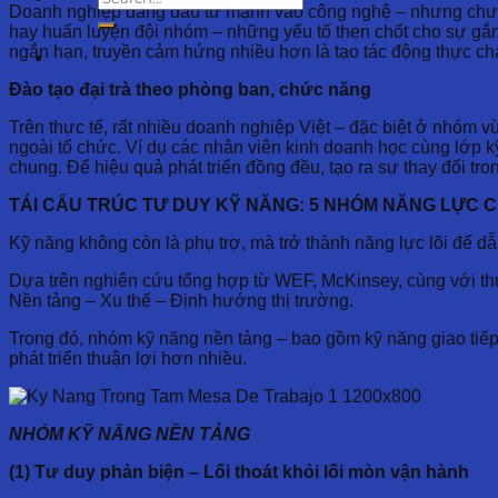
Doanh nghiệp đang đầu tư mạnh vào công nghệ – nhưng chưa c
hay huấn luyện đội nhóm – những yếu tố then chốt cho sự gắn
ngắn hạn, truyền cảm hứng nhiều hơn là tạo tác động thực ch
Đào tạo đại trà theo phòng ban, chức năng
Trên thực tế, rất nhiều doanh nghiệp Việt – đặc biệt ở nhóm v
ngoài tổ chức. Ví dụ các nhân viên kinh doanh học cùng lớp kỹ
chung. Để hiệu quả phát triển đồng đều, tạo ra sự thay đổi tro
TÁI CẤU TRÚC TƯ DUY KỸ NĂNG: 5 NHÓM NĂNG LỰC C
Kỹ năng không còn là phụ trợ, mà trở thành năng lực lõi để dẫ
Dựa trên nghiên cứu tổng hợp từ WEF, McKinsey, cùng với thực
Nền tảng – Xu thế – Định hướng thị trường.
Trong đó, nhóm kỹ năng nền tảng – bao gồm kỹ năng giao tiếp (
phát triển thuận lợi hơn nhiều.
NHÓM KỸ NĂNG NỀN TẢNG
(1) Tư duy phản biện – Lối thoát khỏi lối mòn vận hành