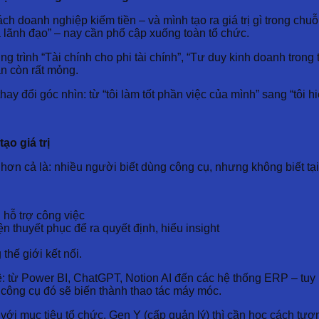
 doanh nghiệp kiếm tiền – và mình tạo ra giá trị gì trong chuỗi 
lãnh đạo” – nay cần phổ cập xuống toàn tổ chức.
trình “Tài chính cho phi tài chính”, “Tư duy kinh doanh trong
n còn rất mỏng.
ay đổi góc nhìn: từ “tôi làm tốt phần việc của mình” sang “tôi h
ạo giá trị
n cả là: nhiều người biết dùng công cụ, nhưng không biết tại s
 hỗ trợ công việc
 thuyết phục để ra quyết định, hiểu insight
thế giới kết nối.
 từ Power BI, ChatGPT, Notion AI đến các hệ thống ERP – tuy n
ng công cụ đó sẽ biến thành thao tác máy móc.
i mục tiêu tổ chức. Gen Y (cấp quản lý) thì cần học cách tương 