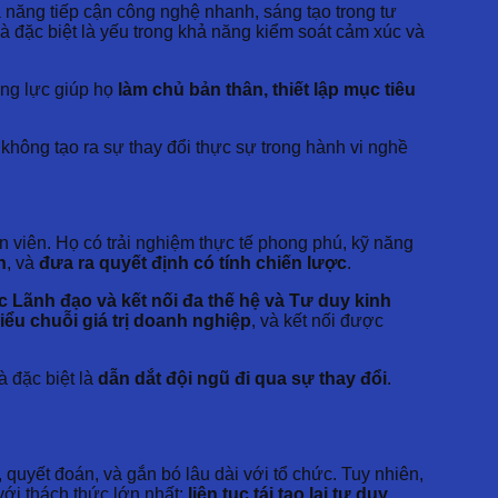
năng tiếp cận công nghệ nhanh, sáng tạo trong tư
à đặc biệt là yếu trong khả năng kiểm soát cảm xúc và
ng lực giúp họ
làm chủ bản thân, thiết lập mục tiêu
không tạo ra sự thay đổi thực sự trong hành vi nghề
ân viên. Họ có trải nghiệm thực tế phong phú, kỹ năng
h
, và
đưa ra quyết định có tính chiến lược
.
 Lãnh đạo và kết nối đa thế hệ và Tư duy kinh
hiểu chuỗi giá trị doanh nghiệp
, và kết nối được
và đặc biệt là
dẫn dắt đội ngũ đi qua sự thay đổi
.
, quyết đoán, và gắn bó lâu dài với tổ chức. Tuy nhiên,
với thách thức lớn nhất:
liên tục tái tạo lại tư duy