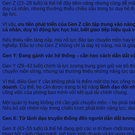
Gen Z (22–28 tuổi) là thế hệ đầy tiềm năng nhưng cũng dễ 
duy cá nhân, nhưng thường thiếu chiều sâu trong tư duy hệ t
áp lực.
Vì vậy,
ưu tiên phát triển của Gen Z cần tập trung vào năng
cá nhân, duy trì động lực học hỏi, biết giao tiếp hiệu quả v
Nếu thiếu nền tảng này, mọi nỗ lực đào tạo chuyên môn hay k
nghiệp. Đầu tư cho Gen Z không chỉ là dạy kỹ năng, mà là giú
Gen Y: Đang gánh vác hệ thống – cần học cách dẫn dắt và
Gen Y (29–42 tuổi) chính là lực lượng trung gian giữ vai trò t
chuyên môn vững, nhưng lại thường thiếu những năng lực qu
Vì thế, điều Gen Y cần không phải là thêm một lớp học công cụ
doanh
. Cụ thể, họ cần được trang bị kỹ năng
lãnh đạo đội nh
công việc của phòng ban mình với kết quả tài chính chung.
Một quản lý trung không chỉ cần giỏi chuyên môn – họ phải bi
Nếu bỏ sót nhóm này trong chiến lược phát triển năng lực, do
Gen X: Từ lãnh đạo truyền thống đến người dẫn dắt tương
Gen X (43–55 tuổi) là thế hệ đang giữ các vị trí then chốt tro
trong bối cảnh công nghệ, mô hình kinh doanh và kỳ vọng nhâ