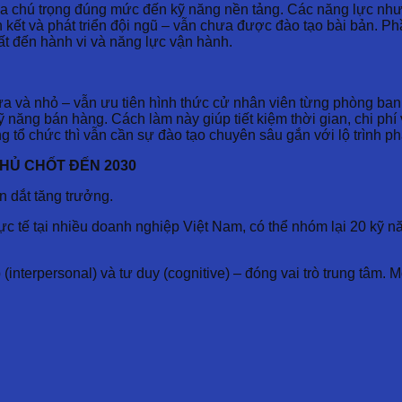
hú trọng đúng mức đến kỹ năng nền tảng. Các năng lực như tư
 kết và phát triển đội ngũ – vẫn chưa được đào tạo bài bản. P
ất đến hành vi và năng lực vận hành.
ừa và nhỏ – vẫn ưu tiên hình thức cử nhân viên từng phòng ban 
 năng bán hàng. Cách làm này giúp tiết kiệm thời gian, chi phí
ng tổ chức thì vẫn cần sự đào tạo chuyên sâu gắn với lộ trình p
HỦ CHỐT ĐẾN 2030
n dắt tăng trưởng.
 tế tại nhiều doanh nghiệp Việt Nam, có thể nhóm lại 20 kỹ nă
interpersonal) và tư duy (cognitive) – đóng vai trò trung tâm.