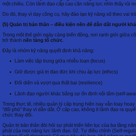
một chiều. Còn lãnh đạo cấp cao cần năng lực nhìn thấy rủi r
Do đó, thay vì dạy công cụ, hãy đào tạo kỹ năng số theo vai t
(5) Quản trị bản thân – điều kiện nền để dẫn dắt người kh
Trong một thế giới ngày càng biến động, nơi ranh giới giữa cô
trở thành
nền tảng tổ chức
.
Đây là nhóm kỹ năng quyết định khả năng:
Làm việc tập trung giữa nhiễu loạn (focus)
Giữ được giá trị đạo đức khi chịu áp lực (ethics)
Đối diện và vượt qua thất bại (resilience)
Lãnh đạo người khác bằng sự ổn định nội tâm (self-awa
Trong thực tế, nhiều quản lý cấp trung hiện nay vẫn loay hoay
“đối phó” thay vì dẫn dắt. Ở cấp cao, không ít lãnh đạo ra quy
chức thay đổi.
Quản trị bản thân đòi hỏi sự phát triển liên tục của ba tầng n
phát của mọi năng lực lãnh đạo. 02. Tự điều chỉnh (Self-regul