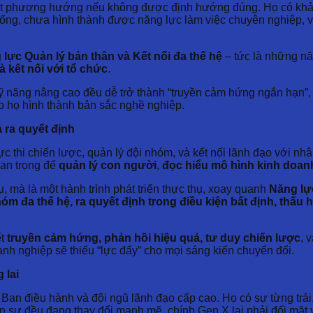
mất phương hướng nếu không được định hướng đúng. Họ có khả 
hống, chưa hình thành được năng lực làm việc chuyên nghiệp, v
 lực Quản lý bản thân và Kết nối đa thế hệ
– tức là những nă
à kết nối với tổ chức
.
ỹ năng nâng cao đều dễ trở thành “truyền cảm hứng ngắn hạn”, 
p họ hình thành bản sắc nghề nghiệp.
 ra quyết định
hực thi chiến lược, quản lý đội nhóm, và kết nối lãnh đạo với nh
an trọng để
quản lý con người
,
đọc hiểu mô hình kinh doan
, mà là một hành trình phát triển thực thụ, xoay quanh
Năng lực
óm đa thế hệ, ra quyết định trong điều kiện bất định, thấu 
ết
truyền cảm hứng, phản hồi hiệu quả, tư duy chiến lược
, 
anh nghiệp sẽ thiếu “lực đẩy” cho mọi sáng kiến chuyển đổi.
 lai
ng Ban điều hành và đội ngũ lãnh đạo cấp cao. Họ có sự từng trải
n sự đều đang thay đổi mạnh mẽ, chính Gen X lại phải đối mặt 