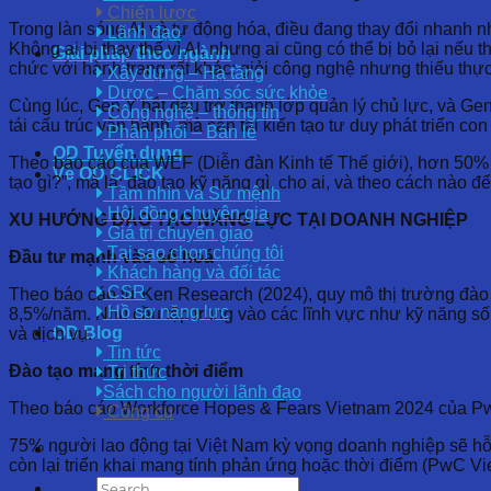
Chiến lược
Trong làn sóng AI và tự động hóa, điều đang thay đổi nhanh n
Lãnh đạo
Không ai bị thay thế vì AI, nhưng ai cũng có thể bị bỏ lại nếu
Giải pháp theo ngành
chức với hành trang rất khác: giỏi công nghệ nhưng thiếu thực
Xây dựng – Hạ tầng
Dược – Chăm sóc sức khỏe
Cùng lúc, Gen Y bắt đầu trở thành lớp quản lý chủ lực, và Gen
Công nghệ – thông tin
tái cấu trúc vận hành, mà cần tái kiến tạo tư duy phát triển co
Phân phối – Bán lẻ
OD Tuyển dụng
Theo báo cáo của WEF (Diễn đàn Kinh tế Thế giới), hơn 50% l
Về OD CLICK
tạo gì?”, mà là: đào tạo kỹ năng gì, cho ai, và theo cách nào đ
Tầm nhìn và Sứ mệnh
Hội đồng chuyên gia
XU HƯỚNG ĐÀO TẠO NĂNG LỰC TẠI DOANH NGHIỆP
Giá trị chuyển giao
Tại sao chọn chúng tôi
Đầu tư mạnh vào số hoá
Khách hàng và đối tác
CSR
Theo báo cáo từ Ken Research (2024), quy mô thị trường đào 
Hồ sơ năng lực
8,5%/năm. Nhu cầu tập trung vào các lĩnh vực như kỹ năng số, p
OD Blog
và dịch vụ.
Tin tức
Đào tạo mang tính thời điểm
Tri thức
Sách cho người lãnh đạo
Theo báo cáo Workforce Hopes & Fears Vietnam 2024 của PwC
Công cụ
75% người lao động tại Việt Nam kỳ vọng doanh nghiệp sẽ hỗ 
còn lại triển khai mang tính phản ứng hoặc thời điểm (PwC Vi