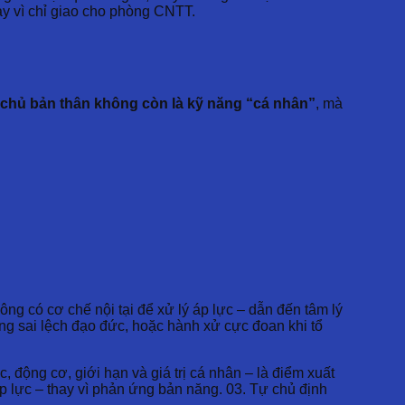
ay vì chỉ giao cho phòng CNTT.
 chủ bản thân không còn là kỹ năng “cá nhân”
, mà
ng có cơ chế nội tại để xử lý áp lực – dẫn đến tâm lý
hững sai lệch đạo đức, hoặc hành xử cực đoan khi tổ
, động cơ, giới hạn và giá trị cá nhân – là điểm xuất
áp lực – thay vì phản ứng bản năng. 03. Tự chủ định