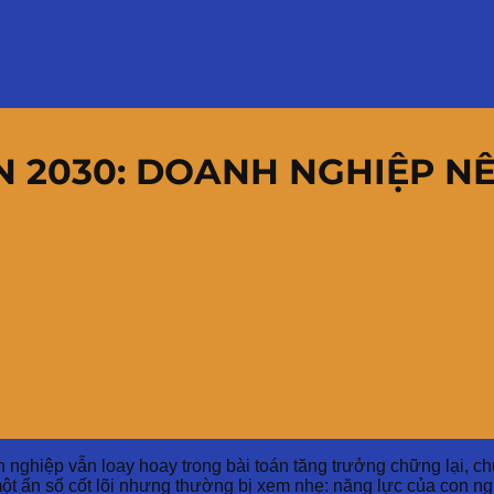
N 2030: DOANH NGHIỆP NÊ
hiệp vẫn loay hoay trong bài toán tăng trưởng chững lại, chuy
một ẩn số cốt lõi nhưng thường bị xem nhẹ: năng lực của con ng