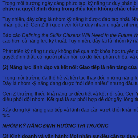
Trong môi trường ngày càng phức tạp, kỹ năng tư duy phản biệ
chức ra quyết định đúng trong điều kiện không chắc chắ
Tuy nhiên, đây cũng là nhóm kỹ năng ít được đào tạo nhất. Nh
nhân gốc rễ. Gen Z thì quen với lối tư duy nhanh, ngắn, nhưng
Báo cáo
Defining the Skills Citizens Will Need in the Future 
cao hơn cả năng lực kỹ thuật. Tuy nhiên, đây lại là nhóm kỹ 
Phát triển kỹ năng tư duy không thể qua một khóa học truyền 
quyết định thật, có người phản hồi, có dữ liệu phản chiếu, và
(2) Năng lực lãnh đạo và kết nối: Giao tiếp là nền tảng củ
Trong môi trường đa thế hệ và liên tục thay đổi, những năng
Đây là nhóm kỹ năng đang được “nói đến nhiều” nhưng đầu t
Gen Z thường thiếu khả năng tự điều tiết và kết nối sâu. Gen
điều phối đội nhóm. Kết quả là sự phối hợp dễ đứt gãy, lòng 
Xây dựng kỹ năng giao tiếp và lãnh đạo cần vượt khỏi khái niệ
tục.
NHÓM KỸ NĂNG ĐỊNH HƯỚNG THỊ TRƯỜNG
(3) Kinh doanh và vận hành: Mọi nhân sự đều cần tư du