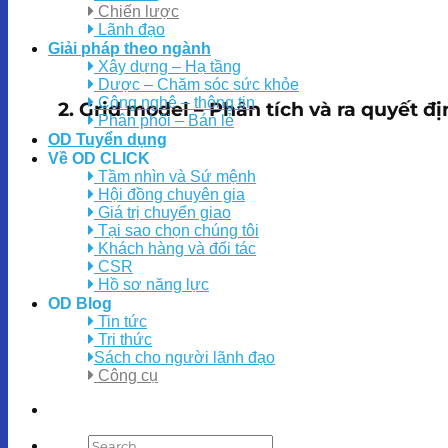
Chiến lược
Lãnh đạo
Giải pháp theo ngành
Xây dựng – Hạ tầng
Dược – Chăm sóc sức khỏe
Công nghệ – thông tin
2. Grid model – Phân tích và ra quyết đ
Phân phối – Bán lẻ
OD Tuyển dụng
Về OD CLICK
Tầm nhìn và Sứ mệnh
Hội đồng chuyên gia
Giá trị chuyển giao
Tại sao chọn chúng tôi
Khách hàng và đối tác
CSR
Hồ sơ năng lực
OD Blog
Tin tức
Tri thức
Sách cho người lãnh đạo
Công cụ