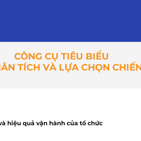
CÔNG CỤ TIÊU BIỂU
ÂN TÍCH VÀ LỰA CHỌN CHIẾ
 và hiệu quả vận hành của tổ chức