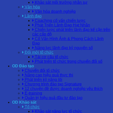
Khảo sát môi trường nhân sự
Văn hóa
Văn hóa doanh nghiệp
Lãnh đạo
Coaching cố vấn chiến lược
Phát Triển Lãnh Đạo Hạt Nhân
Chiến lược phát triển lãnh đạo kế cận trên
các cấp độ
Cố Vấn Hình Ảnh & Phong Cách Lãnh
Đạo
Năng lực lãnh đạo kỷ nguyên số
Đổi mới tổ chức
Tái cơ cấu tổ chức
Phát triển tổ chức trong chuyển đổi số
OD Đào tạo
Chuyển đổi tổ chức
Nâng cao hiệu quả thực thi
Phát triển kỹ năng lõi
Chương trình đào tạo Signature
12 chuyên đề được doanh nghiệp yêu thích
E-training
Quản trị hiệu quả đầu tư đào tạo
OD Khảo sát
Tổ chức
Khảo sát năng lực tổ chức