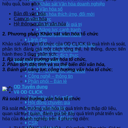
hiệu quả, bao gồm:
Khảo sát Văn hóa doanh nghiệp
Văn hóa số
Bản đồ văn hóa
Văn hóa thích ứng, đổi mới
Canvas văn hóa
Chiến lược
Hệ thống quản trị văn hóa
Khảo sát chuỗi giá trị
Năng lực cạnh tranh
2. Phương pháp Khảo sát văn hó
a tổ chức
Hài lòng khách hàng
Lãnh đạo
Khảo sát văn hóa tổ chức của OD CLICK là quá trình rà soát,
Khảo sát năng lực lãnh đạo
phân tích đánh giá một cách tổng thể, hệ thống, được tiến
Lãnh đạo tương lai
hành theo 3 tầng phân tích:
Lãnh đạo đích thực
1. Rà soát môi trường văn hóa tổ chức,
Giải pháp theo ngành
2. Phân tích đặc tính và xu thế biến đổi văn hóa,
Xây dựng – Hạ tầng
3. Đánh giá năng lực cộng hưởng văn hóa tổ chức
;
Dược – Chăm sóc sức khỏe
Công nghệ – thông tin
Phân phối – Bán lẻ
OD Tuyển dụng
Về OD CLICK
Tầm nhìn và Sứ mệnh
Rà soát môi trường văn hóa tổ chức
Hội đồng chuyên gia
Giá trị chuyển giao
Rà soát môi trường văn hóa là quá trình thu thập dữ liệu,
Tại sao chọn chúng tôi
quan sát trực quan, đánh giá bề dày quá trình phát triển văn
Khách hàng và đối tác
hóa của doanh nghiệp trên 4 phương diện:
CSR