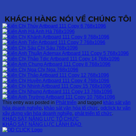
KHÁCH HÀNG NÓI VỀ CHÚNG TÔI
This entry was posted in
Phát triển
and tagged
khảo sát văn
hóa doanh nghiệp
,
khảo sát văn hóa tổ chức
,
odclick tư vấn
xây dựng văn hóa doanh nghiệp
,
phát triển tổ chức
.
KHẢO SÁT NĂNG LỰC TỔ CHỨC
KHẢO SÁT NĂNG LỰC LÃNH ĐẠO