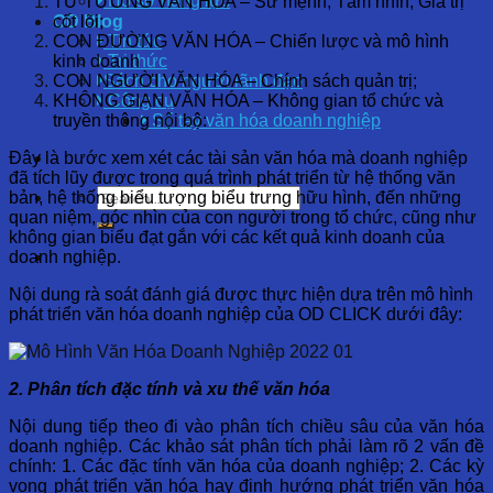
Hồ sơ năng lực
TƯ TƯỞNG VĂN HÓA –
Sứ mệnh, Tầm nhìn, Giá trị
cốt lõi;
OD Blog
CON ĐƯỜNG VĂN HÓA –
Chiến lược và mô hình
Tin tức
kinh doanh
Tri thức
CON NGƯỜI VĂN HÓA –
Chính sách quản trị;
Sách cho người lãnh đạo
KHÔNG GIAN VĂN HÓA –
Không gian tổ chức và
Công cụ
truyền thông nội bộ:
Sổ tay văn hóa doanh nghiệp
Đây là bước xem xét các tài sản văn hóa mà doanh nghiệp
đã tích lũy được trong quá trình phát triển từ hệ thống văn
bản, hệ thống biểu tượng biểu trưng hữu hình, đến những
quan niệm, góc nhìn của con người trong tổ chức, cũng như
không gian biểu đạt gắn với các kết quả kinh doanh của
doanh nghiệp.
Nội dung rà soát đánh giá được thực hiện dựa trên mô hình
phát triển văn hóa doanh nghiệp của OD CLICK dưới đây:
2.
Phân tích đặc tính và xu thế văn hóa
Nội dung tiếp theo đi vào phân tích chiều sâu của văn hóa
doanh nghiệp. Các khảo sát phân tích phải làm rõ 2 vấn đề
chính: 1. Các đặc tính văn hóa của doanh nghiệp; 2. Các kỳ
vọng phát triển văn hóa hay định hướng phát triển văn hóa