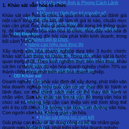
Cố Vấn Hình Ảnh & Phong Cách Lãnh
1. Khảo sát văn hóa tổ chức
Đạo
Năng lực lãnh đạo kỷ nguyên số
Khảo sát văn hóa tổ chức là quá trình rà soát và đánh giá
Đổi mới tổ chức
một cách tổng thể, chi tiết, để làm rõ giá trị nào, chuẩn mực
Tái cơ cấu tổ chức
nào cần phát huy, điều gì phải thay đổi trong hệ thống quản
Phát triển tổ chức trong chuyển đổi số
lý, để lành mạnh hóa văn hóa tổ chức, thúc đẩy văn hóa đi
OD Đào tạo
lên theo kịp những đòi hỏi của phát triển kinh doanh, trong
Chuyển đổi tổ chức
bối cảnh VUCA.
Nâng cao hiệu quả thực thi
Phát triển kỹ năng lõi
Xây dựng văn hóa doanh nghiệp dựa trên 3 bước chính:
Chương trình đào tạo Signature
Khảo sát, Can thiệp và Quản trị. Trong đó, khảo sát là bước
12 chuyên đề được doanh nghiệp yêu thích
quan trọng nhất. Theo kinh nghiệm thực tiễn triển khai, khảo
E-training
sát tìm ra được vấn đề văn hóa doanh nghiệp chiếm 70% sự
Quản trị hiệu quả đầu tư đào tạo
thành công trong phát triển văn hóa doanh nghiệp.
OD Khảo sát
Tổ chức
Doanh nghiệp cần phải xác định để xây dựng, phát triển văn
Khảo sát năng lực tổ chức
hóa doanh nghiệp hiệu quả cần có sự thay đổi từ hành vi
Đánh giá Năng lực Quản trị sự thay đổi
lãnh đạo, cơ chế chính sách mới có thể thay đổi hành vi
Khảo sát trưởng thành số
nhân viên. Sau khi khảo sát tìm ra vấn đề trong văn hóa tổ
Nhân lực
chức sẽ có những tiếp cận can thiệp với mô hình tổng thể
Hệ thống quản trị nguồn nhân lực
với 4 trụ cốt chính: Tư tưởng văn hóa, Con đường văn hóa,
Quản trị nhân tài
Con người văn hóa, Không gian văn hóa.
Khảo sát động lực cam kết
Giải pháp can thiệp sẽ áp dụng công cụ hỗ trợ nhằm giúp
Khảo sát nhu cầu đào tạo
doanh nghiệp đánh giá, phát triển văn hóa doanh nghiệp
Văn hóa