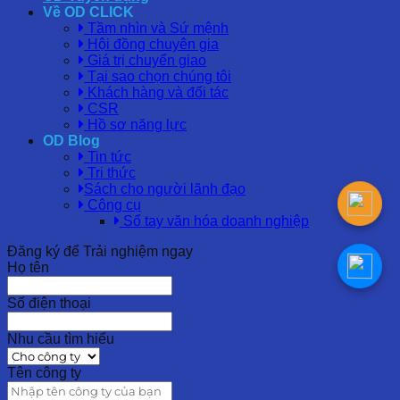
Về OD CLICK
Tầm nhìn và Sứ mệnh
Hội đồng chuyên gia
Giá trị chuyển giao
Tại sao chọn chúng tôi
Khách hàng và đối tác
CSR
Hồ sơ năng lực
OD Blog
Tin tức
Tri thức
Sách cho người lãnh đạo
Công cụ
Sổ tay văn hóa doanh nghiệp
Đăng ký để Trải nghiệm ngay
Họ tên
Số điện thoại
Nhu cầu tìm hiểu
Tên công ty