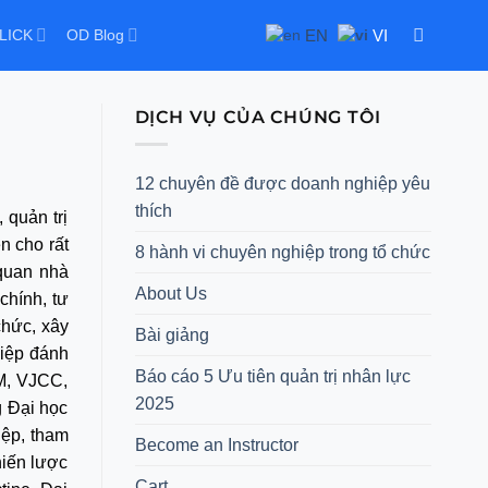
EN
VI
LICK
OD Blog
DỊCH VỤ CỦA CHÚNG TÔI
12 chuyên đề được doanh nghiệp yêu
thích
 quản trị
n cho rất
8 hành vi chuyên nghiệp trong tổ chức
 quan nhà
About Us
chính, tư
chức, xây
Bài giảng
hiệp đánh
Báo cáo 5 Ưu tiên quản trị nhân lực
PM, VJCC,
2025
g Đại học
iệp, tham
Become an Instructor
hiến lược
Cart