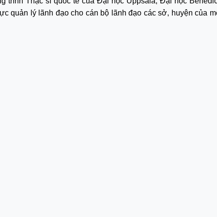
 trình Thạc sĩ quốc tế của Đại học Uppsala, Đại học Benedic
ực quản lý lãnh đạo cho cán bộ lãnh đạo các sở, huyện của mộ