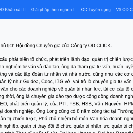
D Khảo sát
Giải pháp theo ngành
OD Tuyển dụng
Về OD C
Chủ tịch Hội đồng Chuyên gia của Công ty OD CLICK.
u phát triển tổ chức, phát triển lãnh đạo, quản trị chiến lược,
h nghiệm tư vấn và đào tạo, ông đã tham gia tư vấn, huấn luyệ
 hàng và các tập đoàn tư nhân và nhà nước, cũng như các cơ
n lý như Guidea, Cdoc, IBG với vai trò là chuyên gia tư vấn 
 vấn cho các doanh nghiệp về quản trị nhân lực, tái cơ cấu tổ 
ồng thời, ông là chuyên gia đào tạo được cộng đồng doanh ng
 CEO, phát triển quản lý, của PTI, FSB, HSB, Vân Nguyên, H
tại doanh nghiệp. Ông Long cũng có 8 năm công tác tại Trườn
ản trị chiến lược, Phó chủ nhiệm bộ môn Văn hóa doanh ngh
nghiệp, quản trị thay đổi tổ chức, quản trị nhân lực, quản trị c