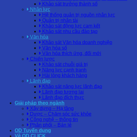
Khảo sát trưởng thành số
Nhân lực
Hệ thống quản trị nguồn nhân lực
Quản trị nhân tài
Khảo sát động lực cam kết
Khảo sát nhu cầu đào tạo
Văn hóa
Khảo sát Văn hóa doanh nghiệp
Văn hóa số
Văn hóa thích ứng, đổi mới
Chiến lược
Khảo sát chuỗi giá trị
Năng lực cạnh tranh
Hài lòng khách hàng
Lãnh đạo
Khảo sát năng lực lãnh đạo
Lãnh đạo tương lai
Lãnh đạo đích thực
Giải pháp theo ngành
Xây dựng – Hạ tầng
Dược – Chăm sóc sức khỏe
Công nghệ – thông tin
Phân phối – Bán lẻ
OD Tuyển dụng
Về OD CLICK