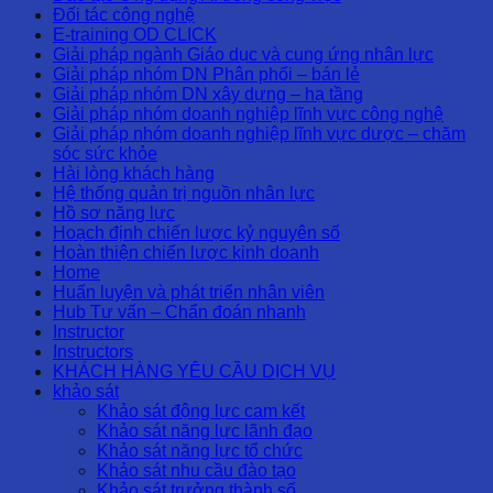
Đối tác công nghệ
E-training OD CLICK
Giải pháp ngành Giáo dục và cung ứng nhân lực
Giải pháp nhóm DN Phân phối – bán lẻ
Giải pháp nhóm DN xây dựng – hạ tầng
Giải pháp nhóm doanh nghiệp lĩnh vực công nghệ
Giải pháp nhóm doanh nghiệp lĩnh vực dược – chăm
sóc sức khỏe
Hài lòng khách hàng
Hệ thống quản trị nguồn nhân lực
Hồ sơ năng lực
Hoạch định chiến lược kỷ nguyên số
Hoàn thiện chiến lược kinh doanh
Home
Huấn luyện và phát triển nhân viên
Hub Tư vấn – Chẩn đoán nhanh
Instructor
Instructors
KHÁCH HÀNG YÊU CẦU DỊCH VỤ
khảo sát
Khảo sát động lực cam kết
Khảo sát năng lực lãnh đạo
Khảo sát năng lực tổ chức
Khảo sát nhu cầu đào tạo
Khảo sát trưởng thành số