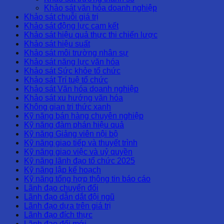
Khảo sát văn hóa doanh nghiệp
Khảo sát chuỗi giá trị
Khảo sát động lực cam kết
Khảo sát hiệu quả thực thi chiến lược
Khảo sát hiệu suất
Khảo sát môi trường nhân sự
Khảo sát năng lực văn hóa
Khảo sát Sức khỏe tổ chức
Khảo sát Trí tuệ tổ chức
Khảo sát Văn hóa doanh nghiệp
Khảo sát xu hướng văn hóa
Không gian tri thức xanh
Kỹ năng bán hàng chuyên nghiệp
Kỹ năng đàm phán hiệu quả
Kỹ năng Giảng viên nội bộ
Kỹ năng giao tiếp và thuyết trình
Kỹ năng giao việc và uỷ quyền
Kỹ năng lãnh đạo tổ chức 2025
Kỹ năng lập kế hoạch
Kỹ năng tổng hợp thông tin báo cáo
Lãnh đạo chuyển đổi
Lãnh đạo dẫn dắt đội ngũ
Lãnh đạo dựa trên giá trị
Lãnh đạo đích thực
Lãnh đạo đổi mới