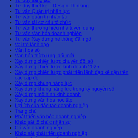
Tư duy sáng tạo
Tư duy thiết kế – Design Thinking
Tư vấn Quản trị nhân lực
Tư vấn quản trị nhân tài
Tư vấn tái cơ cấu tổ chức
Tư vấn thương hiệu nhà tuyển dụng
Tư vấn Văn hóa doanh nghiệp
Tư vấn Xây dựng hệ thống đãi ngộ
Vai trò lãnh đạo
Văn hóa số
Văn hóa thích ứng, đổi mới
Xây dựng chiến lược chuyển đổi số
Xây dựng chiến lược kinh doanh 2025
Xây dựng chiến lược phát triển lãnh đạo kế cận trên
các cấp độ
Xây dựng khung năng lực
Xây dựng khung năng lực trong kỷ nguyên số
Xây dựng mô hình kinh doanh
Xây dựng văn hóa học tập
Lợi ích của đào tạo doanh nghiệp
Trang chủ
Phát triển văn hóa doanh nghiệp
Khảo sát tổ chức nhân sự
Cố vấn doanh nghiệp
Khảo sát phát triển doanh nghiệp