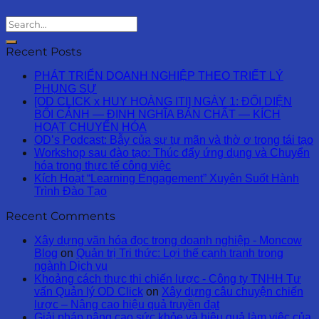
Recent Posts
PHÁT TRIỂN DOANH NGHIỆP THEO TRIẾT LÝ
PHỤNG SỰ
[OD CLICK x HUY HOÀNG ITI] NGÀY 1: ĐỐI DIỆN
BỐI CẢNH — ĐỊNH NGHĨA BẢN CHẤT — KÍCH
HOẠT CHUYỂN HÓA
OD’s Podcast: Bẫy của sự tự mãn và thờ ơ trong tái tạo
Workshop sau đào tạo: Thúc đẩy ứng dụng và Chuyển
hóa trong thực tế công việc
Kích Hoạt “Learning Engagement” Xuyên Suốt Hành
Trình Đào Tạo
Recent Comments
Xây dựng văn hóa đọc trong doanh nghiệp - Moncow
Blog
on
Quản trị Tri thức: Lợi thế cạnh tranh trong
ngành Dịch vụ
Khoảng cách thực thi chiến lược - Công ty TNHH Tư
vấn Quản lý OD Click
on
Xây dựng câu chuyện chiến
lược – Nâng cao hiệu quả truyền đạt
Giải pháp nâng cao sức khỏe và hiệu quả làm việc của