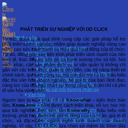
Skip
to
content
PHÁT TRIỂN SỰ NGHIỆP VỚI OD CLICK
OD Tư vấn
Tư vấn quản lý là quá trình cung cấp các giải pháp hỗ trợ
Chiến lược
phát triển doanh nghiệp, nhằm giúp doanh nghiệp nâng cao
Chiến lược kinh doanh
nâng cao sức cạnh tranh và hiệu quả hoạt động của tổ chức.
Nhân lực
Từ đó, đóng góp vào tiến trình phát triển lành mạnh của nền
Quản trị nhân lực
kinh tế, thúc đẩy sự tiến bộ và thịnh vượng cho xã hội. Nói
Hệ thống đãi ngộ
cách khác, các sản phẩm dịch vụ tư vấn quản lý không chỉ
Quản trị nhân tài
gắn với các kiến thức quản lý tiến tiến, các kỹ năng thiết kế
Quản trị hiệu suất theo KPI và OKR
chính sách, qui trình công cụ, mà còn đòi hỏi cả sự thấu hiểu
Quản trị khung năng lực
đặc thù văn hóa doanh nghiệp, hệ giá trị của ban lãnh đạo,
Thương hiệu nhà tuyển dụng
năng lực của đội ngũ nhân sự trong công ty, thậm chí cả yếu
Khảo sát môi trường nhân sự
tố văn hóa vùng miền.
Văn hóa
Văn hóa doanh nghiệp
Người làm tư vấn phải có cả
Know-what
– kiến thức hàn
Lãnh đạo
lâm,
Know-how
– nắm được cách triển khai, nỗ lực học hỏi
Coaching cố vấn chiến lược
qua trải nghiệm thực tiễn, lẫn
Know-why
– thấu hiểu môi
Phát Triển Lãnh Đạo Hạt Nhân
trường, phát huy được hệ giá trị riêng của cá nhân, giá trị tổ
Chiến lược phát triển lãnh đạo kế cận trên
chức, và đặc điểm ngành nghề kinh doanh của doanh
các cấp độ
nghiệp.
Vì vậy, OD CLICK lựa chọn sứ mệnh là: Khơi dậy