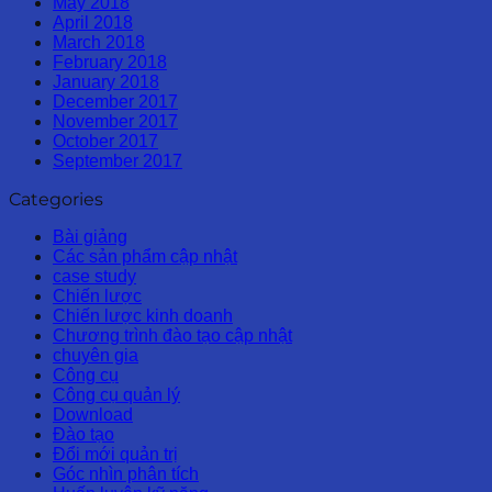
May 2018
April 2018
March 2018
February 2018
January 2018
December 2017
November 2017
October 2017
September 2017
Categories
Bài giảng
Các sản phẩm cập nhật
case study
Chiến lược
Chiến lược kinh doanh
Chương trình đào tạo cập nhật
chuyên gia
Công cụ
Công cụ quản lý
Download
Đào tạo
Đổi mới quản trị
Góc nhìn phân tích