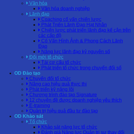
Văn hóa
Văn hóa doanh nghiệp
Lãnh đạo
Coaching cố vấn chiến lược
Phát Triển Lãnh Đạo Hạt Nhân
Chiến lược phát triển lãnh đạo kế cận trên
các cấp độ
Cố Vấn Hình Ảnh & Phong Cách Lãnh
Đạo
Năng lực lãnh đạo kỷ nguyên số
Đổi mới tổ chức
Tái cơ cấu tổ chức
Phát triển tổ chức trong chuyển đổi số
OD Đào tạo
Chuyển đổi tổ chức
Nâng cao hiệu quả thực thi
Phát triển kỹ năng lõi
Chương trình đào tạo Signature
12 chuyên đề được doanh nghiệp yêu thích
E-training
Quản trị hiệu quả đầu tư đào tạo
OD Khảo sát
Tổ chức
Khảo sát năng lực tổ chức
Đánh giá Năng lực Quản trị sự thay đổi