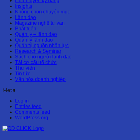
Huấn luyện kỹ năng
Insights
Không chọn chuyên mục
Lãnh đạo
Magazine nghề tư vấn
Phát triển
Quản lý – lãnh đạo
Quản lý lãnh đạo
Quản trị nguồn nhân lực
Research & Seminar
Sách cho người lãnh đạo
Tái cơ cấu tổ chức
Thư viện
Tin tức
Văn hóa doanh nghiệp
Meta
Log in
Entries feed
Comments feed
WordPress.org