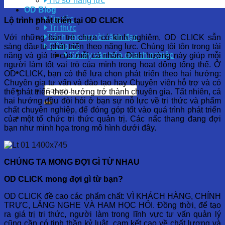
Hồ sơ năng lực
OD Blog
Tin tức
Lộ trình phát triển tại OD CLICK
Tri thức
Sách cho người lãnh đạo
Với những bạn trẻ chưa có kinh nghiệm, OD CLICK sẵn
Công cụ
sàng đầu tư phát triển theo năng lực. Chúng tôi tôn trọng tài
Sổ tay văn hóa doanh nghiệp
năng và giá trị của mỗi cá nhân. Định hướng này giúp mỗi
người làm tốt vai trò của mình trong hoạt động tổng thể. Ở
OD CLICK, bạn có thể lựa chọn phát triển theo hai hướng:
Chuyên gia tư vấn và đào tạo hay Chuyên viên hỗ trợ và có
thể phát triển theo hướng trở thành chuyên gia. Tất nhiên, cả
hai hướng đều đòi hỏi ở bạn sự nỗ lực về tri thức và phẩm
chất chuyên nghiệp, để đóng góp tốt vào quá trình phát triển
của một tổ chức tri thức quản trị. Các nấc thang đang đợi
bạn như minh họa trong mô hình dưới đây.
CHÚNG TA MONG ĐỢI GÌ TỪ NHAU
OD CLICK mong đợi gì từ bạn?
OD CLICK đề cao các phẩm chất: VÌ KHÁCH HÀNG, CHÍNH
TRỰC, LẮNG NGHE VÀ HAM HỌC HỎI. Đồng thời, để tạo
ra giá trị tri thức, người làm trong lĩnh vực tư vấn quản lý
cũng cần có tinh thần kỷ luật, cam kết cao về chất lượng và