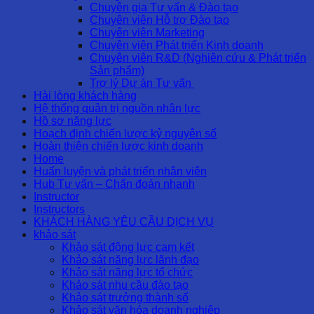
Chuyên gia Tư vấn & Đào tạo
Chuyên viên Hỗ trợ Đào tạo
Chuyên viên Marketing
Chuyên viên Phát triển Kinh doanh
Chuyên viên R&D (Nghiên cứu & Phát triển
Sản phẩm)
Trợ lý Dự án Tư vấn
Hài lòng khách hàng
Hệ thống quản trị nguồn nhân lực
Hồ sơ năng lực
Hoạch định chiến lược kỷ nguyên số
Hoàn thiện chiến lược kinh doanh
Home
Huấn luyện và phát triển nhân viên
Hub Tư vấn – Chẩn đoán nhanh
Instructor
Instructors
KHÁCH HÀNG YÊU CẦU DỊCH VỤ
khảo sát
Khảo sát động lực cam kết
Khảo sát năng lực lãnh đạo
Khảo sát năng lực tổ chức
Khảo sát nhu cầu đào tạo
Khảo sát trưởng thành số
Khảo sát văn hóa doanh nghiệp