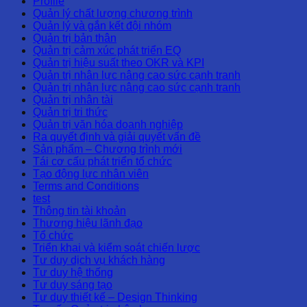
Profile
Quản lý chất lượng chương trình
Quản lý và gắn kết đội nhóm
Quản trị bản thân
Quản trị cảm xúc phát triển EQ
Quản trị hiệu suất theo OKR và KPI
Quản trị nhân lực nâng cao sức cạnh tranh
Quản trị nhân lực nâng cao sức cạnh tranh
Quản trị nhân tài
Quản trị tri thức
Quản trị văn hóa doanh nghiệp
Ra quyết định và giải quyết vấn đề
Sản phẩm – Chương trình mới
Tái cơ cấu phát triển tổ chức
Tạo động lực nhân viên
Terms and Conditions
test
Thông tin tài khoản
Thương hiệu lãnh đạo
Tổ chức
Triển khai và kiểm soát chiến lược
Tư duy dịch vụ khách hàng
Tư duy hệ thống
Tư duy sáng tạo
Tư duy thiết kế – Design Thinking