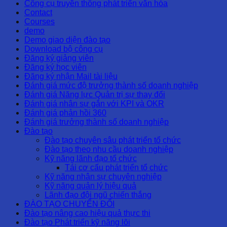
Công cụ truyền thông phát triển văn hóa
Contact
Courses
demo
Demo giao diện đào tạo
Download bộ công cụ
Đăng ký giảng viên
Đăng ký học viên
Đăng ký nhận Mail tài liệu
Đánh giá mức độ trưởng thành số doanh nghiệp
Đánh giá Năng lực Quản trị sự thay đổi
Đánh giá nhân sự gắn với KPI và OKR
Đánh giá phản hồi 360
Đánh giá trưởng thành số doanh nghiệp
Đào tạo
Đào tạo chuyên sâu phát triển tổ chức
Đào tạo theo nhu cầu doanh nghiệp
Kỹ năng lãnh đạo tổ chức
Tái cơ cấu phát triển tổ chức
Kỹ năng nhân sự chuyên nghiệp
Kỹ năng quản lý hiệu quả
Lãnh đạo đội ngũ chiến thắng
ĐÀO TẠO CHUYỂN ĐỔI
Đào tạo nâng cao hiệu quả thực thi
Đào tạo Phát triển kỹ năng lõi