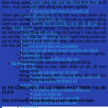
Cố Vấn Hình Ảnh & Phong Cách Lãnh
tiềm năng, giá trị, sức sáng tạo của các nhà lãnh đạo và tổ
Đạo
chức, vì sự phát triển bền vững của doanh nghiệp.
Năng lực lãnh đạo kỷ nguyên số
Tham gia nghề tư vấn quản lý là một lựa chọn khám phá
Đổi mới tổ chức
năng lực bản thân, mang tính xây dựng một sự nghiệp, đồng
Tái cơ cấu tổ chức
hành với doanh nghiệp và tổ chức, tạo ra giá trị xã hội và
Phát triển tổ chức trong chuyển đổi số
khẳng định vị thế nghề nghiệp. Chúng tôi luôn chào đón và
OD Đào tạo
tìm kiếm những đồng đội có cùng chí hướng ở mọi lứa tuổi
Chuyển đổi tổ chức
và mọi lĩnh vực đào tạo – những người luôn mong muốn tạo
Nâng cao hiệu quả thực thi
giá trị khác biệt và phát triển bản thân, nếu bạn phù hợp với
Phát triển kỹ năng lõi
các tiêu chí sau:
Chương trình đào tạo Signature
12 chuyên đề được doanh nghiệp yêu thích
Thể hiện các phẩm chất của sự chuyên nghiệp,
E-training
trung thực, tận tâm
Quản trị hiệu quả đầu tư đào tạo
Thích làm việc với con người và hệ thống
OD Khảo sát
Có khả năng tự học, kiên nhẫn và tốc độ hơn
Tổ chức
người khác
Khảo sát năng lực tổ chức
Mong muốn mang đến những điều tốt nhất cho
Đánh giá Năng lực Quản trị sự thay đổi
khách hàng và xã hội.
Khảo sát trưởng thành số
Nhân lực
VỊ TRÍ CÔNG VIỆC VÀ LỘ TRÌNH PHÁT TRIỂN TẠI OD
Hệ thống quản trị nguồn nhân lực
CLICK
Quản trị nhân tài
Khảo sát động lực cam kết
Các vị trí tuyển dụng thường xuyên dành cho bạn:
Khảo sát nhu cầu đào tạo
Văn hóa