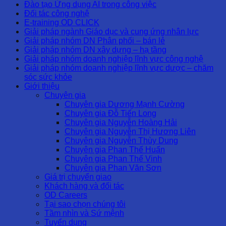
Đào tạo Ứng dụng AI trong công việc
Đối tác công nghệ
E-training OD CLICK
Giải pháp ngành Giáo dục và cung ứng nhân lực
Giải pháp nhóm DN Phân phối – bán lẻ
Giải pháp nhóm DN xây dựng – hạ tầng
Giải pháp nhóm doanh nghiệp lĩnh vực công nghệ
Giải pháp nhóm doanh nghiệp lĩnh vực dược – chăm
sóc sức khỏe
Giới thiệu
Chuyên gia
Chuyên gia Dương Mạnh Cường
Chuyên gia Đỗ Tiến Long
Chuyên gia Nguyễn Hoàng Hải
Chuyên gia Nguyễn Thị Hương Liên
Chuyên gia Nguyễn Thùy Dung
Chuyên gia Phan Thế Huấn
Chuyên gia Phan Thế Vinh
Chuyên gia Phan Văn Sơn
Giá trị chuyển giao
Khách hàng và đối tác
OD Careers
Tại sao chọn chúng tôi
Tầm nhìn và Sứ mệnh
Tuyển dụng