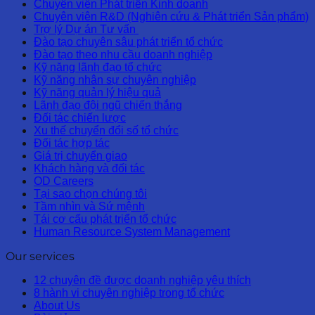
Chuyên viên Phát triển Kinh doanh
Chuyên viên R&D (Nghiên cứu & Phát triển Sản phẩm)
Trợ lý Dự án Tư vấn
Đào tạo chuyên sâu phát triển tổ chức
Đào tạo theo nhu cầu doanh nghiệp
Kỹ năng lãnh đạo tổ chức
Kỹ năng nhân sự chuyên nghiệp
Kỹ năng quản lý hiệu quả
Lãnh đạo đội ngũ chiến thắng
Đối tác chiến lược
Xu thế chuyển đổi số tổ chức
Đối tác hợp tác
Giá trị chuyển giao
Khách hàng và đối tác
OD Careers
Tại sao chọn chúng tôi
Tầm nhìn và Sứ mệnh
Tái cơ cấu phát triển tổ chức
Human Resource System Management
Our services
12 chuyên đề được doanh nghiệp yêu thích
8 hành vi chuyên nghiệp trong tổ chức
About Us