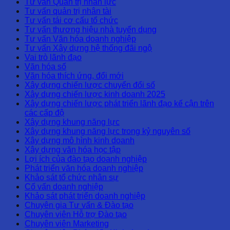
Tư vấn Quản trị nhân lực
Tư vấn quản trị nhân tài
Tư vấn tái cơ cấu tổ chức
Tư vấn thương hiệu nhà tuyển dụng
Tư vấn Văn hóa doanh nghiệp
Tư vấn Xây dựng hệ thống đãi ngộ
Vai trò lãnh đạo
Văn hóa số
Văn hóa thích ứng, đổi mới
Xây dựng chiến lược chuyển đổi số
Xây dựng chiến lược kinh doanh 2025
Xây dựng chiến lược phát triển lãnh đạo kế cận trên
các cấp độ
Xây dựng khung năng lực
Xây dựng khung năng lực trong kỷ nguyên số
Xây dựng mô hình kinh doanh
Xây dựng văn hóa học tập
Lợi ích của đào tạo doanh nghiệp
Phát triển văn hóa doanh nghiệp
Khảo sát tổ chức nhân sự
Cố vấn doanh nghiệp
Khảo sát phát triển doanh nghiệp
Chuyên gia Tư vấn & Đào tạo
Chuyên viên Hỗ trợ Đào tạo
Chuyên viên Marketing