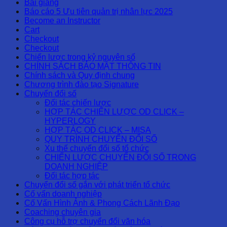
Bài giảng
Báo cáo 5 Ưu tiên quản trị nhân lực 2025
Become an Instructor
Cart
Checkout
Checkout
Chiến lược trong kỷ nguyên số
CHÍNH SÁCH BẢO MẬT THÔNG TIN
Chính sách và Quy định chung
Chương trình đào tạo Signature
Chuyển đổi số
Đối tác chiến lược
HỢP TÁC CHIẾN LƯỢC OD CLICK –
HYPERLOGY
HỢP TÁC OD CLICK – MISA
QUY TRÌNH CHUYỂN ĐỔI SỐ
Xu thế chuyển đổi số tổ chức
CHIẾN LƯỢC CHUYỂN ĐỔI SỐ TRONG
DOANH NGHIỆP
Đối tác hợp tác
Chuyển đổi số gắn với phát triển tổ chức
Cố vấn doanh nghiệp
Cố Vấn Hình Ảnh & Phong Cách Lãnh Đạo
Coaching chuyên gia
Công cụ hỗ trợ chuyển đổi văn hóa