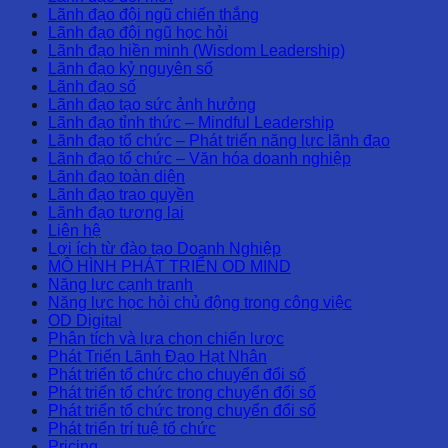
Lãnh đạo đội ngũ chiến thắng
Lãnh đạo đội ngũ học hỏi
Lãnh đạo hiền minh (Wisdom Leadership)
Lãnh đạo kỷ nguyên số
Lãnh đạo số
Lãnh đạo tạo sức ảnh hưởng
Lãnh đạo tỉnh thức – Mindful Leadership
Lãnh đạo tổ chức – Phát triển năng lực lãnh đạo
Lãnh đạo tổ chức – Văn hóa doanh nghiệp
Lãnh đạo toàn diện
Lãnh đạo trao quyền
Lãnh đạo tương lai
Liên hệ
Lợi ích từ đào tạo Doanh Nghiệp
MÔ HÌNH PHÁT TRIỂN OD MIND
Năng lực cạnh tranh
Năng lực học hỏi chủ động trong công việc
OD Digital
Phân tích và lựa chọn chiến lược
Phát Triển Lãnh Đạo Hạt Nhân
Phát triển tổ chức cho chuyển đổi số
Phát triển tổ chức trong chuyển đổi số
Phát triển tổ chức trong chuyển đổi số
Phát triển trí tuệ tổ chức
Pricing