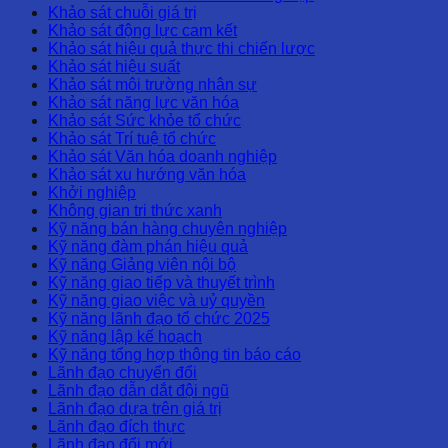
Khảo sát chuỗi giá trị
Khảo sát động lực cam kết
Khảo sát hiệu quả thực thi chiến lược
Khảo sát hiệu suất
Khảo sát môi trường nhân sự
Khảo sát năng lực văn hóa
Khảo sát Sức khỏe tổ chức
Khảo sát Trí tuệ tổ chức
Khảo sát Văn hóa doanh nghiệp
Khảo sát xu hướng văn hóa
Khởi nghiệp
Không gian tri thức xanh
Kỹ năng bán hàng chuyên nghiệp
Kỹ năng đàm phán hiệu quả
Kỹ năng Giảng viên nội bộ
Kỹ năng giao tiếp và thuyết trình
Kỹ năng giao việc và uỷ quyền
Kỹ năng lãnh đạo tổ chức 2025
Kỹ năng lập kế hoạch
Kỹ năng tổng hợp thông tin báo cáo
Lãnh đạo chuyển đổi
Lãnh đạo dẫn dắt đội ngũ
Lãnh đạo dựa trên giá trị
Lãnh đạo đích thực
Lãnh đạo đổi mới