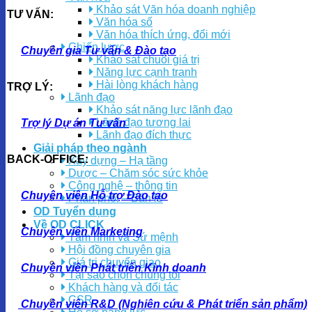
Khảo sát Văn hóa doanh nghiệp
TƯ VẤN:
Văn hóa số
Văn hóa thích ứng, đổi mới
Chiến lược
Chuyên gia Tư vấn & Đào tạo
Khảo sát chuỗi giá trị
Năng lực cạnh tranh
Hài lòng khách hàng
TRỢ LÝ:
Lãnh đạo
Khảo sát năng lực lãnh đạo
Lãnh đạo tương lai
Trợ lý Dự án Tư vấn
Lãnh đạo đích thực
Giải pháp theo ngành
BACK-OFFICE:
Xây dựng – Hạ tầng
Dược – Chăm sóc sức khỏe
Công nghệ – thông tin
Chuyên viên Hỗ trợ Đào tạo
Phân phối – Bán lẻ
OD Tuyển dụng
Về OD CLICK
Chuyên viên Marketing
Tầm nhìn và Sứ mệnh
Hội đồng chuyên gia
Giá trị chuyển giao
Chuyên viên Phát triển Kinh doanh
Tại sao chọn chúng tôi
Khách hàng và đối tác
CSR
Chuyên viên R&D (Nghiên cứu & Phát triển sản phẩm)