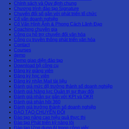
Chính sách và Quy định chung
Chương trình đào tạo Signature
Chuyển đổi số gắn với phát triển tổ chức
Cố vấn doanh nghiệp
Cố Vấn Hình Ảnh & Phong Cách Lãnh Đạo
Coaching chuyên gia
Công cụ hỗ trợ chuyển đổi văn hóa
Công cụ truyền thông phát triển văn hóa
Contact
Courses
demo
Demo giao diện đào tạo
Download bộ công cụ
Đăng ký giảng viên
Đăng ký học viên
Đăng ký nhận Mail tài liệu
Đánh giá mức độ trưởng thành số doanh nghiệp
Đánh giá Năng lực Quản trị sự thay đổi
Đánh giá nhân sự gắn với KPI và OKR
Đánh giá phản hồi 360
Đánh giá trưởng thành số doanh nghiệp
ĐÀO TẠO CHUYỂN ĐỔI
Đào tạo nâng cao hiệu quả thực thi
Đào tạo Phát triển kỹ năng lõi
Đào tạo Ứng dụng AI trong công việc