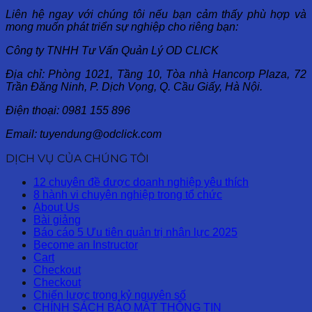
Liên hệ ngay với chúng tôi nếu bạn cảm thấy phù hợp và
mong muốn phát triển sự nghiệp cho riêng bạn:
Công ty TNHH Tư Vấn Quản Lý OD CLICK
Địa chỉ: Phòng 1021, Tầng 10, Tòa nhà Hancorp Plaza, 72
Trần Đăng Ninh, P. Dịch Vọng, Q. Cầu Giấy, Hà Nội.
Điện thoại: 0981 155 896
Email: tuyendung@odclick.com
DỊCH VỤ CỦA CHÚNG TÔI
12 chuyên đề được doanh nghiệp yêu thích
8 hành vi chuyên nghiệp trong tổ chức
About Us
Bài giảng
Báo cáo 5 Ưu tiên quản trị nhân lực 2025
Become an Instructor
Cart
Checkout
Checkout
Chiến lược trong kỷ nguyên số
CHÍNH SÁCH BẢO MẬT THÔNG TIN