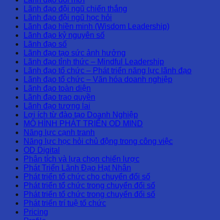
Lãnh đạo đội ngũ chiến thắng
Lãnh đạo đội ngũ học hỏi
Lãnh đạo hiền minh (Wisdom Leadership)
Lãnh đạo kỷ nguyên số
Lãnh đạo số
Lãnh đạo tạo sức ảnh hưởng
Lãnh đạo tỉnh thức – Mindful Leadership
Lãnh đạo tổ chức – Phát triển năng lực lãnh đạo
Lãnh đạo tổ chức – Văn hóa doanh nghiệp
Lãnh đạo toàn diện
Lãnh đạo trao quyền
Lãnh đạo tương lai
Lợi ích từ đào tạo Doanh Nghiệp
MÔ HÌNH PHÁT TRIỂN OD MIND
Năng lực cạnh tranh
Năng lực học hỏi chủ động trong công việc
OD Digital
Phân tích và lựa chọn chiến lược
Phát Triển Lãnh Đạo Hạt Nhân
Phát triển tổ chức cho chuyển đổi số
Phát triển tổ chức trong chuyển đổi số
Phát triển tổ chức trong chuyển đổi số
Phát triển trí tuệ tổ chức
Pricing