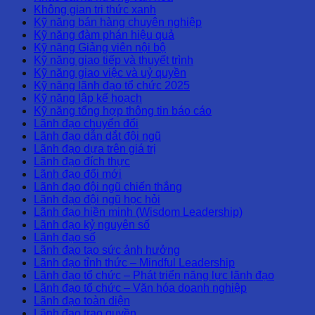
Không gian tri thức xanh
Kỹ năng bán hàng chuyên nghiệp
Kỹ năng đàm phán hiệu quả
Kỹ năng Giảng viên nội bộ
Kỹ năng giao tiếp và thuyết trình
Kỹ năng giao việc và uỷ quyền
Kỹ năng lãnh đạo tổ chức 2025
Kỹ năng lập kế hoạch
Kỹ năng tổng hợp thông tin báo cáo
Lãnh đạo chuyển đổi
Lãnh đạo dẫn dắt đội ngũ
Lãnh đạo dựa trên giá trị
Lãnh đạo đích thực
Lãnh đạo đổi mới
Lãnh đạo đội ngũ chiến thắng
Lãnh đạo đội ngũ học hỏi
Lãnh đạo hiền minh (Wisdom Leadership)
Lãnh đạo kỷ nguyên số
Lãnh đạo số
Lãnh đạo tạo sức ảnh hưởng
Lãnh đạo tỉnh thức – Mindful Leadership
Lãnh đạo tổ chức – Phát triển năng lực lãnh đạo
Lãnh đạo tổ chức – Văn hóa doanh nghiệp
Lãnh đạo toàn diện
Lãnh đạo trao quyền