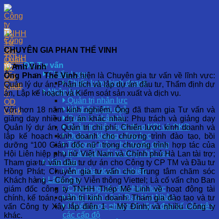
Skip
to
content
CHUYÊN GIA PHAN THẾ VINH
OD Tư vấn
Chiến lược
Ông Phan Thế Vinh
hiện là Chuyên gia tư vấn về lĩnh vực
:
Chiến lược kinh doanh
Quản lý dự án, Phân tích và lập dự án đầu tư, Thẩm định dự
Nhân lực
án, Lập kế hoạch và Kiểm soát sản xuất và dịch vụ.
Quản trị nhân lực
Hệ thống đãi ngộ
Với hơn 18 năm kinh nghiệm, Ông
đã tham gia Tư vấn và
Quản trị nhân tài
giảng dạy nhiều dự án khác nhau: Phụ trách và giảng dạy
Quản trị hiệu suất theo KPI và OKR
Quản lý dự án, Quản trị chi phí, Chiến lược kinh doanh và
Quản trị khung năng lực
lập kế hoạch kinh doanh cho chương trình đào tạo, bồi
Thương hiệu nhà tuyển dụng
dưỡng “100 Giám đốc nữ” trong chương trình hợp tác của
Khảo sát môi trường nhân sự
Hội Liên hiệp phụ nữ Việt Nam và Chính phủ Hà Lan tài trợ;
Văn hóa
Tham gia tư vấn đầu tư dự án cho Công ty CP TM và Đầu tư
Văn hóa doanh nghiệp
Hồng Phát; Chuyên gia tư vấn cho Trung tâm chăm sóc
Lãnh đạo
Khách hàng – Công ty Viễn thông Viettel; Là cố vấn cho Ban
Coaching cố vấn chiến lược
giám đốc công ty TNHH Thép Mê Linh về hoạt động tài
Phát Triển Lãnh Đạo Hạt Nhân
chính, kế toán, quản trị kinh doanh. Tham gia đào tạo và tư
Chiến lược phát triển lãnh đạo kế cận trên
vấn Công ty Xây lắp điện 1 – Mỹ Đình; và nhiều Công ty
các cấp độ
khác.