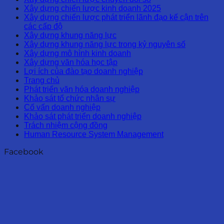
Xây dựng chiến lược kinh doanh 2025
Xây dựng chiến lược phát triển lãnh đạo kế cận trên
các cấp độ
Xây dựng khung năng lực
Xây dựng khung năng lực trong kỷ nguyên số
Xây dựng mô hình kinh doanh
Xây dựng văn hóa học tập
Lợi ích của đào tạo doanh nghiệp
Trang chủ
Phát triển văn hóa doanh nghiệp
Khảo sát tổ chức nhân sự
Cố vấn doanh nghiệp
Khảo sát phát triển doanh nghiệp
Trách nhiệm cộng đồng
Human Resource System Management
Facebook