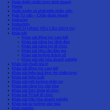
Hoàn thiện chiến lược kinh doanh
Home
Huấn luyện và phát triển nhân viên
Hub Tư vấn – Chẩn đoán nhanh
Instructor
Instructors
KHÁCH HÀNG YÊU CẦU DỊCH VỤ
khảo sát
Khảo sát động lực cam kết
Khảo sát năng lực lãnh đạo
Khảo sát năng lực tổ chức
Khảo sát nhu cầu đào tạo
Khảo sát trưởng thành số
Khảo sát văn hóa doanh nghiệp
Khảo sát chuỗi giá trị
Khảo sát động lực cam kết
Khảo sát hiệu quả thực thi chiến lược
Khảo sát hiệu suất
Khảo sát môi trường nhân sự
Khảo sát năng lực văn hóa
Khảo sát Sức khỏe tổ chức
Khảo sát Trí tuệ tổ chức
Khảo sát Văn hóa doanh nghiệp
Khảo sát xu hướng văn hóa
Khởi nghiệp