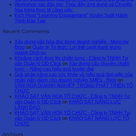
Workshop sau đào tạo: Thúc đẩy ứng dụng và Chuyển
hóa trong thực tế công việc
Kích Hoạt “Learning Engagement” Xuyên Suốt Hành
Trình Đào Tạo
Recent Comments
Xây dựng văn hóa đọc trong doanh nghiệp - Moncow
Blog
on
Quản trị Tri thức: Lợi thế cạnh tranh trong
ngành Dịch vụ
Khoảng cách thực thi chiến lược - Công ty TNHH Tư
vấn Quản lý OD Click
on
Xây dựng câu chuyện chiến
lược – Nâng cao hiệu quả truyền đạt
Giải pháp nâng cao sức khỏe và hiệu quả làm việc của
nhân viên dành cho doanh nghiệp SMEs - Blog
on
VĂN HÓA DOANH NGHIỆP TRONG PHÁT TRIỂN TỔ
CHỨC
KHẢO SÁT VĂN HÓA TỔ CHỨC - Công ty TNHH Tư
vấn Quản lý OD Click
on
KHẢO SÁT NĂNG LỰC
LÃNH ĐẠO
KHẢO SÁT VĂN HÓA TỔ CHỨC - Công ty TNHH Tư
vấn Quản lý OD Click
on
KHẢO SÁT NĂNG LỰC TỔ
CHỨC
Archives