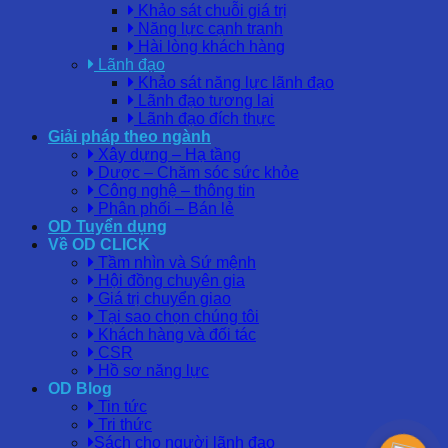
Khảo sát chuỗi giá trị
Năng lực cạnh tranh
Hài lòng khách hàng
Lãnh đạo
Khảo sát năng lực lãnh đạo
Lãnh đạo tương lai
Lãnh đạo đích thực
Giải pháp theo ngành
Xây dựng – Hạ tầng
Dược – Chăm sóc sức khỏe
Công nghệ – thông tin
Phân phối – Bán lẻ
OD Tuyển dụng
Về OD CLICK
Tầm nhìn và Sứ mệnh
Hội đồng chuyên gia
Giá trị chuyển giao
Tại sao chọn chúng tôi
Khách hàng và đối tác
CSR
Hồ sơ năng lực
OD Blog
Tin tức
Tri thức
Sách cho người lãnh đạo