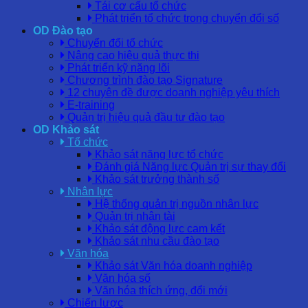
Tái cơ cấu tổ chức
Phát triển tổ chức trong chuyển đổi số
OD Đào tạo
Chuyển đổi tổ chức
Nâng cao hiệu quả thực thi
Phát triển kỹ năng lõi
Chương trình đào tạo Signature
12 chuyên đề được doanh nghiệp yêu thích
E-training
Quản trị hiệu quả đầu tư đào tạo
OD Khảo sát
Tổ chức
Khảo sát năng lực tổ chức
Đánh giá Năng lực Quản trị sự thay đổi
Khảo sát trưởng thành số
Nhân lực
Hệ thống quản trị nguồn nhân lực
Quản trị nhân tài
Khảo sát động lực cam kết
Khảo sát nhu cầu đào tạo
Văn hóa
Khảo sát Văn hóa doanh nghiệp
Văn hóa số
Văn hóa thích ứng, đổi mới
Chiến lược