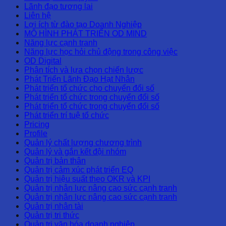
Lãnh đạo tương lai
Liên hệ
Lợi ích từ đào tạo Doanh Nghiệp
MÔ HÌNH PHÁT TRIỂN OD MIND
Năng lực cạnh tranh
Năng lực học hỏi chủ động trong công việc
OD Digital
Phân tích và lựa chọn chiến lược
Phát Triển Lãnh Đạo Hạt Nhân
Phát triển tổ chức cho chuyển đổi số
Phát triển tổ chức trong chuyển đổi số
Phát triển tổ chức trong chuyển đổi số
Phát triển trí tuệ tổ chức
Pricing
Profile
Quản lý chất lượng chương trình
Quản lý và gắn kết đội nhóm
Quản trị bản thân
Quản trị cảm xúc phát triển EQ
Quản trị hiệu suất theo OKR và KPI
Quản trị nhân lực nâng cao sức cạnh tranh
Quản trị nhân lực nâng cao sức cạnh tranh
Quản trị nhân tài
Quản trị tri thức
Quản trị văn hóa doanh nghiệp