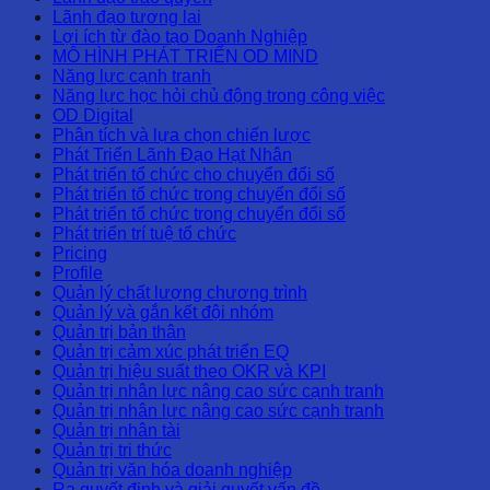
Lãnh đạo tương lai
Lợi ích từ đào tạo Doanh Nghiệp
MÔ HÌNH PHÁT TRIỂN OD MIND
Năng lực cạnh tranh
Năng lực học hỏi chủ động trong công việc
OD Digital
Phân tích và lựa chọn chiến lược
Phát Triển Lãnh Đạo Hạt Nhân
Phát triển tổ chức cho chuyển đổi số
Phát triển tổ chức trong chuyển đổi số
Phát triển tổ chức trong chuyển đổi số
Phát triển trí tuệ tổ chức
Pricing
Profile
Quản lý chất lượng chương trình
Quản lý và gắn kết đội nhóm
Quản trị bản thân
Quản trị cảm xúc phát triển EQ
Quản trị hiệu suất theo OKR và KPI
Quản trị nhân lực nâng cao sức cạnh tranh
Quản trị nhân lực nâng cao sức cạnh tranh
Quản trị nhân tài
Quản trị tri thức
Quản trị văn hóa doanh nghiệp
Ra quyết định và giải quyết vấn đề