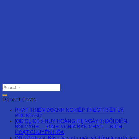
Recent Posts
PHÁT TRIỂN DOANH NGHIỆP THEO TRIẾT LÝ
PHỤNG SỰ
[OD CLICK x HUY HOÀNG ITI] NGÀY 1: ĐỐI DIỆN
BỐI CẢNH — ĐỊNH NGHĨA BẢN CHẤT — KÍCH
HOẠT CHUYỂN HÓA
OD’s Podcast: Bẫy của sự tự mãn và thờ ơ trong tái tạo