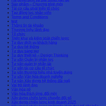
Sản phẩm – Chương trình mới
Tái cơ cấu phát triển tổ chức
Tạo động lực nhân viên
Terms and Conditions
test
Thông tin tài khoản
Thương hiệu lãnh đạo
Tổ chức
Triển khai và kiểm soát chiến lược
Tư duy dịch vụ khách hàng
Tư duy hệ thống
Tư duy sáng tạo
Tư duy thiết kế – Design Thinking
Tư vấn Quản trị nhân lực
Tư vấn quản trị nhân tài
Tư vấn tái cơ cấu tổ chức
Tư vấn thương hiệu nhà tuyển dụng
Tư vấn Văn hóa doanh nghiệp
Tư vấn Xây dựng hệ thống đãi ngộ
Vai trò lãnh đạo
Văn hóa số
Văn hóa thích ứng, đổi mới
Xây dựng chiến lược chuyển đổi số
Xây dựng chiến lược kinh doanh 2025