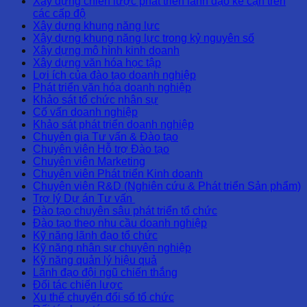
Xây dựng chiến lược phát triển lãnh đạo kế cận trên
các cấp độ
Xây dựng khung năng lực
Xây dựng khung năng lực trong kỷ nguyên số
Xây dựng mô hình kinh doanh
Xây dựng văn hóa học tập
Lợi ích của đào tạo doanh nghiệp
Phát triển văn hóa doanh nghiệp
Khảo sát tổ chức nhân sự
Cố vấn doanh nghiệp
Khảo sát phát triển doanh nghiệp
Chuyên gia Tư vấn & Đào tạo
Chuyên viên Hỗ trợ Đào tạo
Chuyên viên Marketing
Chuyên viên Phát triển Kinh doanh
Chuyên viên R&D (Nghiên cứu & Phát triển Sản phẩm)
Trợ lý Dự án Tư vấn
Đào tạo chuyên sâu phát triển tổ chức
Đào tạo theo nhu cầu doanh nghiệp
Kỹ năng lãnh đạo tổ chức
Kỹ năng nhân sự chuyên nghiệp
Kỹ năng quản lý hiệu quả
Lãnh đạo đội ngũ chiến thắng
Đối tác chiến lược
Xu thế chuyển đổi số tổ chức