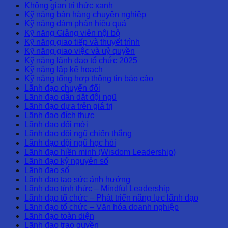
Không gian tri thức xanh
Kỹ năng bán hàng chuyên nghiệp
Kỹ năng đàm phán hiệu quả
Kỹ năng Giảng viên nội bộ
Kỹ năng giao tiếp và thuyết trình
Kỹ năng giao việc và uỷ quyền
Kỹ năng lãnh đạo tổ chức 2025
Kỹ năng lập kế hoạch
Kỹ năng tổng hợp thông tin báo cáo
Lãnh đạo chuyển đổi
Lãnh đạo dẫn dắt đội ngũ
Lãnh đạo dựa trên giá trị
Lãnh đạo đích thực
Lãnh đạo đổi mới
Lãnh đạo đội ngũ chiến thắng
Lãnh đạo đội ngũ học hỏi
Lãnh đạo hiền minh (Wisdom Leadership)
Lãnh đạo kỷ nguyên số
Lãnh đạo số
Lãnh đạo tạo sức ảnh hưởng
Lãnh đạo tỉnh thức – Mindful Leadership
Lãnh đạo tổ chức – Phát triển năng lực lãnh đạo
Lãnh đạo tổ chức – Văn hóa doanh nghiệp
Lãnh đạo toàn diện
Lãnh đạo trao quyền