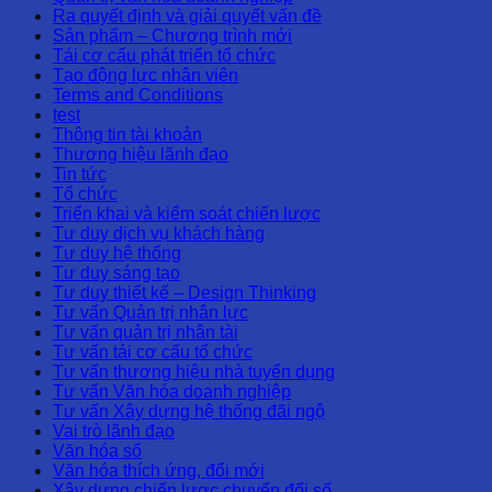
Ra quyết định và giải quyết vấn đề
Sản phẩm – Chương trình mới
Tái cơ cấu phát triển tổ chức
Tạo động lực nhân viên
Terms and Conditions
test
Thông tin tài khoản
Thương hiệu lãnh đạo
Tin tức
Tổ chức
Triển khai và kiểm soát chiến lược
Tư duy dịch vụ khách hàng
Tư duy hệ thống
Tư duy sáng tạo
Tư duy thiết kế – Design Thinking
Tư vấn Quản trị nhân lực
Tư vấn quản trị nhân tài
Tư vấn tái cơ cấu tổ chức
Tư vấn thương hiệu nhà tuyển dụng
Tư vấn Văn hóa doanh nghiệp
Tư vấn Xây dựng hệ thống đãi ngộ
Vai trò lãnh đạo
Văn hóa số
Văn hóa thích ứng, đổi mới
Xây dựng chiến lược chuyển đổi số