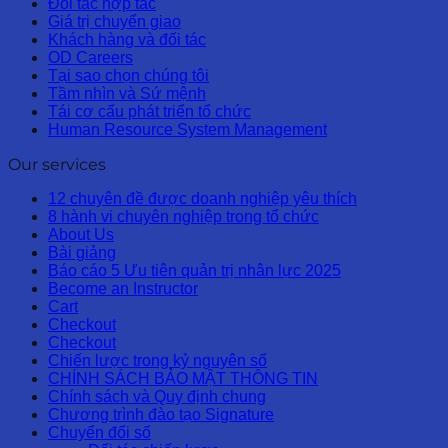
Đối tác hợp tác
Giá trị chuyển giao
Khách hàng và đối tác
OD Careers
Tại sao chọn chúng tôi
Tầm nhìn và Sứ mệnh
Tái cơ cấu phát triển tổ chức
Human Resource System Management
Our services
12 chuyên đề được doanh nghiệp yêu thích
8 hành vi chuyên nghiệp trong tổ chức
About Us
Bài giảng
Báo cáo 5 Ưu tiên quản trị nhân lực 2025
Become an Instructor
Cart
Checkout
Checkout
Chiến lược trong kỷ nguyên số
CHÍNH SÁCH BẢO MẬT THÔNG TIN
Chính sách và Quy định chung
Chương trình đào tạo Signature
Chuyển đổi số