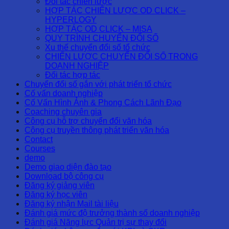
Đối tác chiến lược
HỢP TÁC CHIẾN LƯỢC OD CLICK –
HYPERLOGY
HỢP TÁC OD CLICK – MISA
QUY TRÌNH CHUYỂN ĐỔI SỐ
Xu thế chuyển đổi số tổ chức
CHIẾN LƯỢC CHUYỂN ĐỔI SỐ TRONG
DOANH NGHIỆP
Đối tác hợp tác
Chuyển đổi số gắn với phát triển tổ chức
Cố vấn doanh nghiệp
Cố Vấn Hình Ảnh & Phong Cách Lãnh Đạo
Coaching chuyên gia
Công cụ hỗ trợ chuyển đổi văn hóa
Công cụ truyền thông phát triển văn hóa
Contact
Courses
demo
Demo giao diện đào tạo
Download bộ công cụ
Đăng ký giảng viên
Đăng ký học viên
Đăng ký nhận Mail tài liệu
Đánh giá mức độ trưởng thành số doanh nghiệp
Đánh giá Năng lực Quản trị sự thay đổi