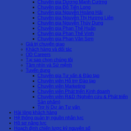
Chuyên gia Dương Mạnh Cường
Chuyên gia Đỗ Tiến Long
Chuyên gia Nguyễn Hoàng Hải
Chuyên gia Nguyễn Thị Hương Liên
Chuyên gia Nguyễn Thùy Dung
Chuyên gia Phan Thế Huấn
Chuyên gia Phan Thế Vinh
Chuyên gia Phan Văn Sơn
Giá trị chuyển giao
Khách hàng và đối tác
OD Careers
Tại sao chọn chúng tôi
Tầm nhìn và Sứ mệnh
Tuyển dụng
Chuyên gia Tư vấn & Đào tạo
Chuyên viên Hỗ trợ Đào tạo
Chuyên viên Marketing
Chuyên viên Phát triển Kinh doanh
Chuyên viên R&D (Nghiên cứu & Phát triển
Sản phẩm)
Trợ lý Dự án Tư vấn
Hài lòng khách hàng
Hệ thống quản trị nguồn nhân lực
Hồ sơ năng lực
Hoạch định chiến lược kỷ nguyên số