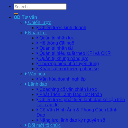
OD Tư vấn
Chiến lược
Chiến lược kinh doanh
Nhân lực
Quản trị nhân lực
Hệ thống đãi ngộ
Quản trị nhân tài
Quản trị hiệu suất theo KPI và OKR
Quản trị khung năng lực
Thương hiệu nhà tuyển dụng
Khảo sát môi trường nhân sự
Văn hóa
Văn hóa doanh nghiệp
Lãnh đạo
Coaching cố vấn chiến lược
Phát Triển Lãnh Đạo Hạt Nhân
Chiến lược phát triển lãnh đạo kế cận trên
các cấp độ
Cố Vấn Hình Ảnh & Phong Cách Lãnh
Đạo
Năng lực lãnh đạo kỷ nguyên số
Đổi mới tổ chức