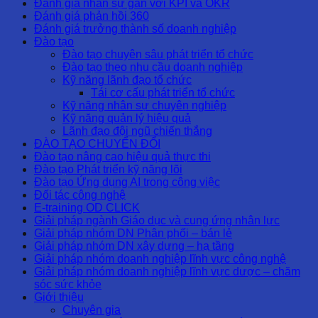
Đánh giá nhân sự gắn với KPI và OKR
Đánh giá phản hồi 360
Đánh giá trưởng thành số doanh nghiệp
Đào tạo
Đào tạo chuyên sâu phát triển tổ chức
Đào tạo theo nhu cầu doanh nghiệp
Kỹ năng lãnh đạo tổ chức
Tái cơ cấu phát triển tổ chức
Kỹ năng nhân sự chuyên nghiệp
Kỹ năng quản lý hiệu quả
Lãnh đạo đội ngũ chiến thắng
ĐÀO TẠO CHUYỂN ĐỔI
Đào tạo nâng cao hiệu quả thực thi
Đào tạo Phát triển kỹ năng lõi
Đào tạo Ứng dụng AI trong công việc
Đối tác công nghệ
E-training OD CLICK
Giải pháp ngành Giáo dục và cung ứng nhân lực
Giải pháp nhóm DN Phân phối – bán lẻ
Giải pháp nhóm DN xây dựng – hạ tầng
Giải pháp nhóm doanh nghiệp lĩnh vực công nghệ
Giải pháp nhóm doanh nghiệp lĩnh vực dược – chăm
sóc sức khỏe
Giới thiệu
Chuyên gia