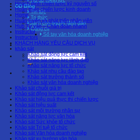
Hồ sơ năng lực
Hoạch định chiến lược kỷ nguyên số
OD Blog
Hoàn thiện chiến lược kinh doanh
Tin tức
Home
Tri thức
Huấn luyện và phát triển nhân viên
Sách cho người lãnh đạo
Hub Tư vấn – Chẩn đoán nhanh
Công cụ
Instructor
Sổ tay văn hóa doanh nghiệp
Instructors
KHÁCH HÀNG YÊU CẦU DỊCH VỤ
khảo sát
Khảo sát động lực cam kết
Khảo sát năng lực lãnh đạo
Khảo sát năng lực tổ chức
Khảo sát nhu cầu đào tạo
Khảo sát trưởng thành số
Khảo sát văn hóa doanh nghiệp
Khảo sát chuỗi giá trị
Khảo sát động lực cam kết
Khảo sát hiệu quả thực thi chiến lược
Khảo sát hiệu suất
Khảo sát môi trường nhân sự
Khảo sát năng lực văn hóa
Khảo sát Sức khỏe tổ chức
Khảo sát Trí tuệ tổ chức
Khảo sát Văn hóa doanh nghiệp
Khảo sát xu hướng văn hóa