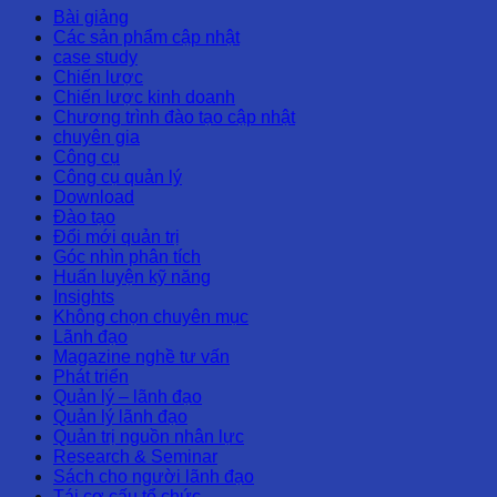
Bài giảng
Các sản phẩm cập nhật
case study
Chiến lược
Chiến lược kinh doanh
Chương trình đào tạo cập nhật
chuyên gia
Công cụ
Công cụ quản lý
Download
Đào tạo
Đổi mới quản trị
Góc nhìn phân tích
Huấn luyện kỹ năng
Insights
Không chọn chuyên mục
Lãnh đạo
Magazine nghề tư vấn
Phát triển
Quản lý – lãnh đạo
Quản lý lãnh đạo
Quản trị nguồn nhân lực
Research & Seminar
Sách cho người lãnh đạo
Tái cơ cấu tổ chức